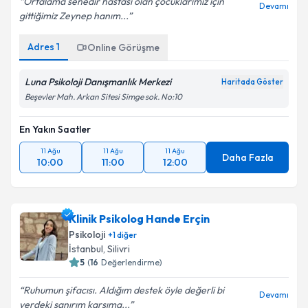
Ortalama senedir hastası olan çocuklarımız için
Devamı
gittiğimiz Zeynep hanım...
Adres
1
Online Görüşme
Luna Psikoloji Danışmanlık Merkezi
Haritada Göster
Beşevler Mah. Arkan Sitesi Simge sok. No:10
En Yakın Saatler
11 Ağu
11 Ağu
11 Ağu
Daha Fazla
10:00
11:00
12:00
Klinik Psikolog Hande Erçin
Psikoloji
+
1
diğer
İstanbul
, Silivri
5
(
16
Değerlendirme)
Ruhumun şifacısı. Aldığım destek öyle değerli bi
Devamı
yerdeki sanırım karşıma...