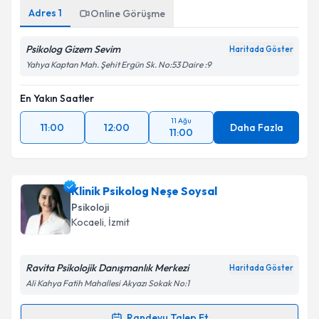
Adres
1
Online Görüşme
Psikolog Gizem Sevim
Haritada Göster
Yahya Kaptan Mah. Şehit Ergün Sk. No:53 Daire :9
En Yakın Saatler
11 Ağu
11:00
12:00
Daha Fazla
11:00
Klinik Psikolog Neşe Soysal
Psikoloji
Kocaeli
, İzmit
Ravita Psikolojik Danışmanlık Merkezi
Haritada Göster
Ali Kahya Fatih Mahallesi Akyazı Sokak No:1
Randevu Talep Et