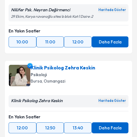
Nilüfer Psk. Neyran Değirmenci
Haritada Göster
29 Ekim, Karya rızvanoğlu sitesi b blok Kat:1 Daire :2
En Yakın Saatler
10:00
11:00
12:00
Daha Fazla
Klinik Psikolog Zehra Keskin
Psikoloji
Bursa
, Osmangazi
Klinik Psikolog Zehra Keskin
Haritada Göster
En Yakın Saatler
12:00
12:50
13:40
Daha Fazla