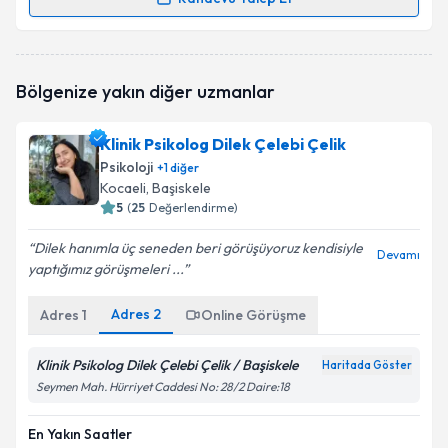
Randevu Takvimi Talebi
Klinik Psikolog Neşe Soysal
için randevu takvimi
Bölgenize yakın diğer uzmanlar
talebi oluşturun. Size bu uzmandan randevu almanız
için bir takvim hazırlandığında e-posta ile
bilgilendireceğiz.
Klinik Psikolog Dilek Çelebi Çelik
Psikoloji
+
1
diğer
E-posta Adresiniz
Kocaeli
, Başiskele
5
(
25
Değerlendirme)
Dilek hanımla üç seneden beri görüşüyoruz kendisiyle
Devamı
yaptığımız görüşmeleri ...
Kişisel verilerimin işlenmesine ilişkin
Aydınlatma
Metni
'ni okudum ve kişisel verilerimin belirtilen
kapsamda işlenmesini kabul ediyorum.
Adres
2
Adres
1
Online Görüşme
Klinik Psikolog Dilek Çelebi Çelik / Başiskele
Haritada Göster
Takvim Talebini Gönder
Seymen Mah. Hürriyet Caddesi No: 28/2 Daire:18
En Yakın Saatler