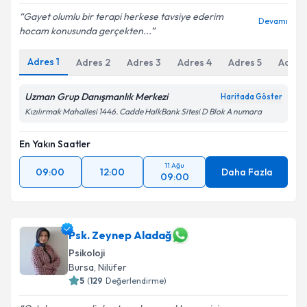
Gayet olumlu bir terapi herkese tavsiye ederim
Devamı
hocam konusunda gerçekten...
Adres
1
Kişisel verilerimin işlenmesine ilişkin
Adres
2
Adres
3
Adres
4
Aydınlatma
Adres
5
Adres
Metni
'ni okudum ve kişisel verilerimin belirtilen
kapsamda işlenmesini kabul ediyorum.
Uzman Grup Danışmanlık Merkezi
Haritada Göster
Kızılırmak Mahallesi 1446. Cadde HalkBank Sitesi D Blok A numara
Takvim Talebini Gönder
En Yakın Saatler
11 Ağu
09:00
12:00
Daha Fazla
09:00
Psk. Zeynep Aladağ
Psikoloji
Bursa
, Nilüfer
5
(
129
Değerlendirme)