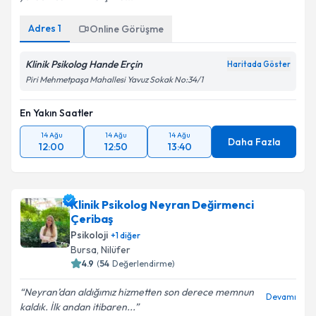
Adres
1
Online Görüşme
Klinik Psikolog Hande Erçin
Haritada Göster
Piri Mehmetpaşa Mahallesi Yavuz Sokak No:34/1
En Yakın Saatler
14 Ağu
14 Ağu
14 Ağu
Daha Fazla
12:00
12:50
13:40
Klinik Psikolog Neyran Değirmenci
Çeribaş
Psikoloji
+
1
diğer
Bursa
, Nilüfer
4.9
(
54
Değerlendirme)
Neyran’dan aldığımız hizmetten son derece memnun
Devamı
kaldık. İlk andan itibaren...