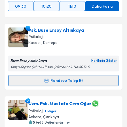
09:30
10:20
11:10
Daha Fazla
Psk. Buse Ersoy Altınkaya
Psikoloji
Kocaeli
, Kartepe
Buse Ersoy Altınkaya
Haritada Göster
Yahya Kaptan Şehit Ali İhsan Çakmak Sok. No:60 D: 6
Randevu Talep Et
Randevu Takvimi Talebi
Psk. Buse Ersoy Altınkaya
için randevu takvimi talebi
Uzm. Psk. Mustafa Cem Oğuz
oluşturun. Size bu uzmandan randevu almanız için bir
Psikoloji
+
1
diğer
takvim hazırlandığında e-posta ile bilgilendireceğiz.
Ankara
, Çankaya
5
(
465
Değerlendirme)
E-posta Adresiniz