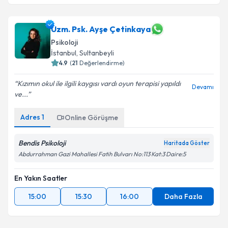
Uzm. Psk. Ayşe Çetinkaya
Psikoloji
İstanbul
, Sultanbeyli
4.9
(
21
Değerlendirme)
Kızımın okul ile ilgili kaygısı vardı oyun terapisi yapıldı
Devamı
ve...
Adres
1
Online Görüşme
Bendis Psikoloji
Haritada Göster
Abdurrahman Gazi Mahallesi Fatih Bulvarı No:113 Kat:3 Daire:5
En Yakın Saatler
15:00
15:30
16:00
Daha Fazla