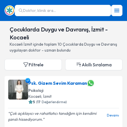
Doktor, klinik ara...
Çocuklarda Duygu ve Davranış, İzmit -
Kocaeli
Kocaeli
İzmit
içinde toplam
10
Çocuklarda Duygu ve Davranış
uygulayan doktor - uzman bulundu
Filtrele
Akıllı Sıralama
Psk. Gizem Sevim Karaman
Psikoloji
Kocaeli
, İzmit
5
(
17
Değerlendirme)
Çok açıklayıcı ve rahatlatıcı tanıdığım için kendimi
Devamı
şanslı hissediyorum.