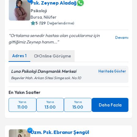
Psk. Zeynep Aladağ
E-posta Adresiniz
Psikoloji
Bursa
, Nilüfer
5
(
129
Değerlendirme)
Kişisel verilerimin işlenmesine ilişkin
Aydınlatma
Ortalama senedir hastası olan çocuklarımız için
Devamı
Metni
'ni okudum ve kişisel verilerimin belirtilen
gittiğimiz Zeynep hanım...
kapsamda işlenmesini kabul ediyorum.
Adres
1
Online Görüşme
Takvim Talebini Gönder
Luna Psikoloji Danışmanlık Merkezi
Haritada Göster
Beşevler Mah. Arkan Sitesi Simge sok. No:10
En Yakın Saatler
Yarın
Yarın
Yarın
Daha Fazla
11:00
13:00
15:00
Uzm. Psk. Ebranur Şengül