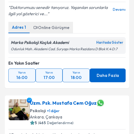
Doktorumuzu senedir tanıyoruz. Yaşanılan sorunlarla
Devamı
ilgili yol gösterici ve...
Adres
1
Online Görüşme
Marka Psikoloji Koçluk Akademi
Haritada Göster
Odunluk Mah. Akademi Cad. Suryapı Marka Rezidans D Blok K:4 D:7
En Yakın Saatler
Yarın
Yarın
Yarın
Daha Fazla
16:00
17:00
18:00
Uzm. Psk. Mustafa Cem Oğuz
Psikoloji
+
1
diğer
Ankara
, Çankaya
5
(
465
Değerlendirme)