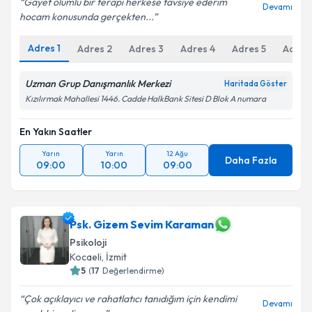
Gayet olumlu bir terapi herkese tavsiye ederim
Devamı
hocam konusunda gerçekten...
Adres
1
Adres
2
Adres
3
Adres
4
Adres
5
Adres
Uzman Grup Danışmanlık Merkezi
Haritada Göster
Kızılırmak Mahallesi 1446. Cadde HalkBank Sitesi D Blok A numara
En Yakın Saatler
Yarın
Yarın
12 Ağu
Daha Fazla
09:00
10:00
09:00
Psk. Gizem Sevim Karaman
Psikoloji
Kocaeli
, İzmit
5
(
17
Değerlendirme)
Çok açıklayıcı ve rahatlatıcı tanıdığım için kendimi
Devamı