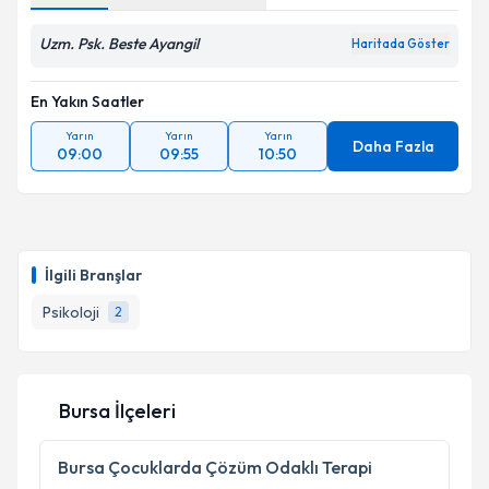
Uzm. Psk. Beste Ayangil
Haritada Göster
En Yakın Saatler
Yarın
Yarın
Yarın
Daha Fazla
09:00
09:55
10:50
İlgili Branşlar
Psikoloji
2
Bursa İlçeleri
Bursa
Çocuklarda Çözüm Odaklı Terapi