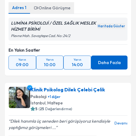
Adres
1
Online Görüşme
LUMİNA PSİKOLOJİ / ÖZEL SAĞLIK MESLEK
Haritada Göster
HİZMET BİRİMİ
Plevne Mah. Savaştepe Cad. No: 24/2
En Yakın Saatler
Yarın
Yarın
Yarın
Daha Fazla
09:00
10:00
14:00
Klinik Psikolog Dilek Çelebi Çelik
Psikoloji
+
1
diğer
İstanbul
, Maltepe
5
(
25
Değerlendirme)
Dilek hanımla üç seneden beri görüşüyoruz kendisiyle
Devamı
yaptığımız görüşmeleri ...