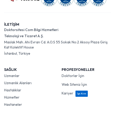
İLETİŞİM
Doktorsitesi Com Bilgi Hizmetleri
Teknoloji ve Ticaret A.Ş.
Maslak Mah. Ahi Evran Cd. A.O.S 55 Sokak No:2 Aksoy Plaza Giriş
Kat Kolektif House
İstanbul, Türkiye
SAĞLIK
PROFESYONELLER
Uzmanlar
Doktorlar İçin
Uzmanlık Alanları
Web Siteniz İçin
Hastalıklar
Kariyer
İşe Alım
Hizmetler
Hastaneler