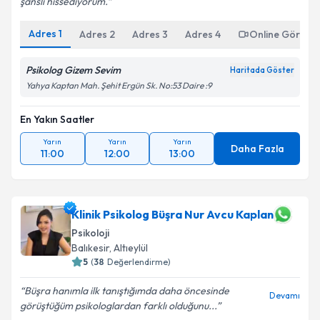
şanslı hissediyorum.
Adres
1
Adres
2
Adres
3
Adres
4
Online Görüşm
Psikolog Gizem Sevim
Haritada Göster
Yahya Kaptan Mah. Şehit Ergün Sk. No:53 Daire :9
En Yakın Saatler
Yarın
Yarın
Yarın
Daha Fazla
11:00
12:00
13:00
Klinik Psikolog Büşra Nur Avcu Kaplan
Psikoloji
Balıkesir
, Altıeylül
5
(
38
Değerlendirme)
Büşra hanımla ilk tanıştığımda daha öncesinde
Devamı
görüştüğüm psikologlardan farklı olduğunu...