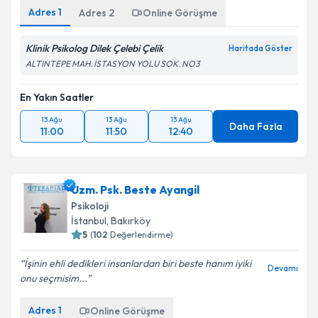
Adres
1
Adres
2
Online Görüşme
Klinik Psikolog Dilek Çelebi Çelik
Haritada Göster
ALTINTEPE MAH. İSTASYON YOLU SOK. NO3
En Yakın Saatler
13 Ağu
13 Ağu
13 Ağu
Daha Fazla
11:00
11:50
12:40
Uzm. Psk. Beste Ayangil
Psikoloji
İstanbul
, Bakırköy
5
(
102
Değerlendirme)
İşinin ehli dedikleri insanlardan biri beste hanım iyiki
Devamı
onu seçmisim...
Adres
1
Online Görüşme