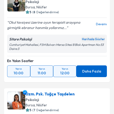
Psikoloji
Bursa
, Nilüfer
5
(
8
Değerlendirme)
Okul tavsiyesi üzerine oyun terapisti arayışına
Devamı
girmiştik ebranur hanımla yollarımız...
Sitare Psikoloji
Haritada Göster
Cumhuriyet Mahallesi, FSM Bulvarı Mersa Sitesi B Blok Apartman No:53
Daire:3
En Yakın Saatler
Yarın
Yarın
Yarın
Daha Fazla
10:00
11:00
12:00
Uzm. Psk. Tuğçe Taşdelen
Psikoloji
Bursa
, Nilüfer
5
(
7
Değerlendirme)