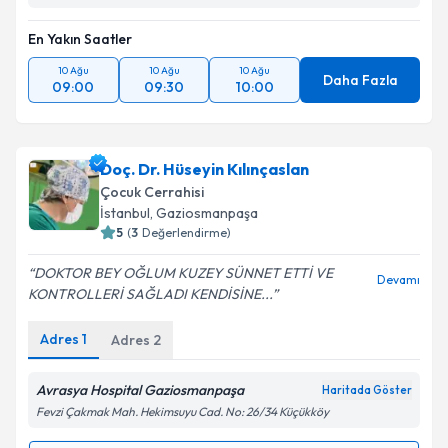
En Yakın Saatler
10 Ağu
10 Ağu
10 Ağu
Daha Fazla
09:00
09:30
10:00
Doç. Dr. Hüseyin Kılınçaslan
Çocuk Cerrahisi
İstanbul
, Gaziosmanpaşa
5
(
3
Değerlendirme)
DOKTOR BEY OĞLUM KUZEY SÜNNET ETTİ VE
Devamı
KONTROLLERİ SAĞLADI KENDİSİNE...
Adres
1
Adres
2
Avrasya Hospital Gaziosmanpaşa
Haritada Göster
Fevzi Çakmak Mah. Hekimsuyu Cad. No: 26/34 Küçükköy