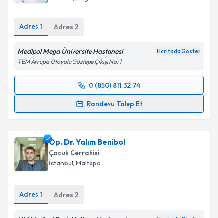
Adres
1
Adres
2
Medipol Mega Üniversite Hastanesi
Haritada Göster
TEM Avrupa Otoyolu Göztepe Çıkışı No: 1
0 (850) 811 32 74
Randevu Takvimi Talebi
Randevu Talep Et
Dr. Öğr. Üyesi Halil Suat Ayyıldız
için randevu
takvimi talebi oluşturun. Size bu uzmandan randevu
Op. Dr. Yalım Benibol
almanız için bir takvim hazırlandığında e-posta ile
bilgilendireceğiz.
Çocuk Cerrahisi
İstanbul
, Maltepe
E-posta Adresiniz
Adres
1
Adres
2