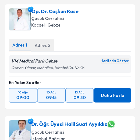
oluşturun. Size bu uzmandan randevu almanız için bir
Op. Dr. Coşkun Köse
takvim hazırlandığında e-posta ile bilgilendireceğiz.
Çocuk Cerrahisi
E-posta Adresiniz
Kocaeli
, Gebze
Adres
1
Adres
2
Kişisel verilerimin işlenmesine ilişkin
Aydınlatma
VM Medical Park Gebze
Metni
'ni okudum ve kişisel verilerimin belirtilen
Haritada Göster
kapsamda işlenmesini kabul ediyorum.
Osman Yılmaz, Mahallesi, İstanbul Cd. No:26
En Yakın Saatler
Takvim Talebini Gönder
10 Ağu
10 Ağu
10 Ağu
Daha Fazla
09:00
09:15
09:30
Dr. Öğr. Üyesi Halil Suat Ayyıldız
Çocuk Cerrahisi
İstanbul
, Bağcılar