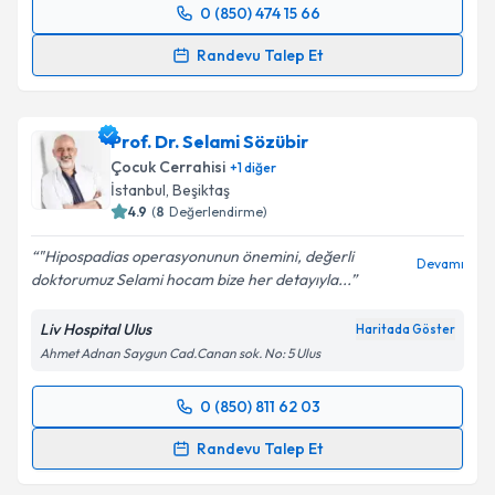
0 (850) 474 15 66
Randevu Takvimi Talebi
Randevu Talep Et
Doç. Dr. Hüseyin Kılınçaslan
için randevu takvimi
talebi oluşturun. Size bu uzmandan randevu almanız
Prof. Dr. Selami Sözübir
için bir takvim hazırlandığında e-posta ile
bilgilendireceğiz.
Çocuk Cerrahisi
+
1
diğer
İstanbul
, Beşiktaş
E-posta Adresiniz
4.9
(
8
Değerlendirme)
"Hipospadias operasyonunun önemini, değerli
Devamı
doktorumuz Selami hocam bize her detayıyla...
Kişisel verilerimin işlenmesine ilişkin
Aydınlatma
Liv Hospital Ulus
Haritada Göster
Metni
'ni okudum ve kişisel verilerimin belirtilen
Ahmet Adnan Saygun Cad.Canan sok. No: 5 Ulus
kapsamda işlenmesini kabul ediyorum.
0 (850) 811 62 03
Randevu Takvimi Talebi
Takvim Talebini Gönder
Randevu Talep Et
Prof. Dr. Selami Sözübir
için randevu takvimi talebi