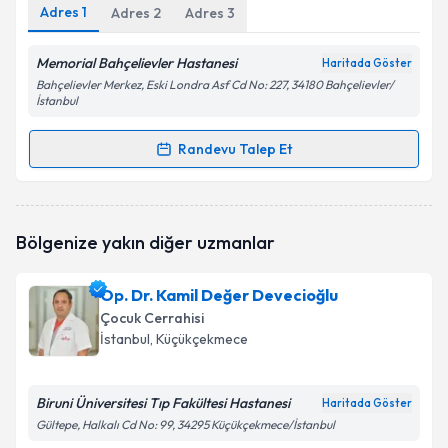
Adres
1
Adres
2
Adres
3
Memorial Bahçelievler Hastanesi
Haritada Göster
Bahçelievler Merkez, Eski Londra Asf Cd No: 227, 34180 Bahçelievler/
İstanbul
Randevu Talep Et
Randevu Takvimi Talebi
Prof. Dr. Feryal Gün Soysal
için randevu takvimi
Bölgenize yakın diğer uzmanlar
talebi oluşturun. Size bu uzmandan randevu almanız
için bir takvim hazırlandığında e-posta ile
bilgilendireceğiz.
Op. Dr. Kamil Değer Devecioğlu
Çocuk Cerrahisi
E-posta Adresiniz
İstanbul
, Küçükçekmece
Biruni Üniversitesi Tıp Fakültesi Hastanesi
Haritada Göster
Kişisel verilerimin işlenmesine ilişkin
Aydınlatma
Gültepe, Halkalı Cd No: 99, 34295 Küçükçekmece/İstanbul
Metni
'ni okudum ve kişisel verilerimin belirtilen