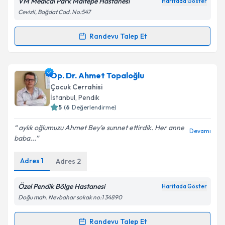
VM Medical Park Maltepe Hastanesi
Kişisel verilerimin işlenmesine ilişkin
Aydınlatma
Haritada Göster
Metni
'ni okudum ve kişisel verilerimin belirtilen
Cevizli, Bağdat Cad. No:547
kapsamda işlenmesini kabul ediyorum.
Randevu Talep Et
Randevu Takvimi Talebi
Takvim Talebini Gönder
Op. Dr. Yalım Benibol
için randevu takvimi talebi
Op. Dr. Ahmet Topaloğlu
oluşturun. Size bu uzmandan randevu almanız için bir
Çocuk Cerrahisi
takvim hazırlandığında e-posta ile bilgilendireceğiz.
İstanbul
, Pendik
5
(
6
Değerlendirme)
E-posta Adresiniz
aylık oğlumuzu Ahmet Bey'e sunnet ettirdik. Her anne
Devamı
baba...
Adres
1
Adres
2
Kişisel verilerimin işlenmesine ilişkin
Aydınlatma
Metni
'ni okudum ve kişisel verilerimin belirtilen
kapsamda işlenmesini kabul ediyorum.
Özel Pendik Bölge Hastanesi
Haritada Göster
Doğu mah. Nevbahar sokak no:1 34890
Takvim Talebini Gönder
Randevu Talep Et