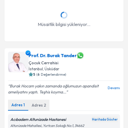
kapsamda işlenmesini kabul ediyorum.
Takvim Talebini Gönder
Müsaitlik bilgisi yükleniyor...
Prof. Dr. Burak Tander
Çocuk Cerrahisi
İstanbul
, Üsküdar
5
(
6
Değerlendirme)
Burak Hocam yakın zamanda oğlumuzun apandisit
Devamı
ameliyatını yaptı. Teşhis koyma...
Adres
1
Adres
2
Acıbadem Altunizade Hastanesi
Haritada Göster
Altunizade Mahallesi, Yurtcan Sokağı No:1, 34662