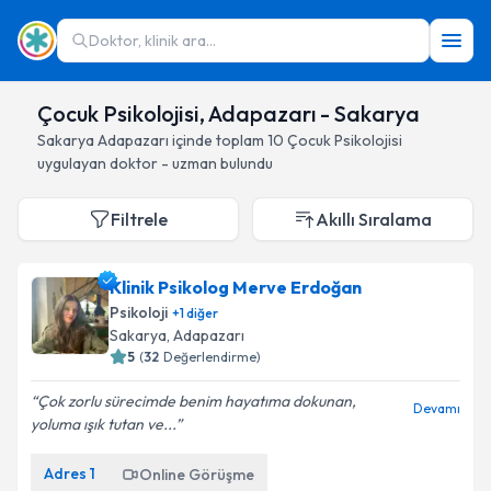
Doktor, klinik ara...
Çocuk Psikolojisi, Adapazarı - Sakarya
Sakarya
Adapazarı
içinde toplam
10
Çocuk Psikolojisi
uygulayan doktor - uzman bulundu
Filtrele
Akıllı Sıralama
Klinik Psikolog Merve Erdoğan
Psikoloji
+
1
diğer
Sakarya
, Adapazarı
5
(
32
Değerlendirme)
Çok zorlu sürecimde benim hayatıma dokunan,
Devamı
yoluma ışık tutan ve...
Adres
1
Online Görüşme