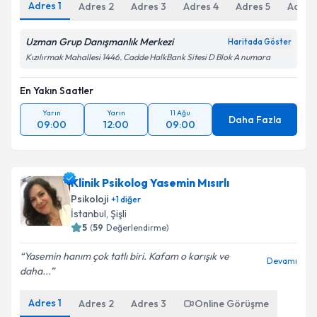
Adres
1
Adres
2
Adres
3
Adres
4
Adres
5
Adres
Uzman Grup Danışmanlık Merkezi
Haritada Göster
Kızılırmak Mahallesi 1446. Cadde HalkBank Sitesi D Blok A numara
En Yakın Saatler
Yarın
Yarın
11 Ağu
Daha Fazla
09:00
12:00
09:00
Klinik Psikolog Yasemin Mısırlı
Psikoloji
+
1
diğer
İstanbul
, Şişli
5
(
59
Değerlendirme)
Yasemin hanım çok tatlı biri. Kafam o karışık ve
Devamı
daha...
Adres
1
Adres
2
Adres
3
Online Görüşme