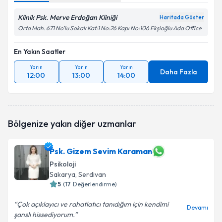
Klinik Psk. Merve Erdoğan Kliniği
Haritada Göster
Orta Mah. 671 No’lu Sokak Kat:1 No:26 Kapı No:106 Ekşioğlu Ada Office
En Yakın Saatler
Yarın
Yarın
Yarın
Daha Fazla
12:00
13:00
14:00
Bölgenize yakın diğer uzmanlar
Psk. Gizem Sevim Karaman
Psikoloji
Sakarya
, Serdivan
5
(
17
Değerlendirme)
Çok açıklayıcı ve rahatlatıcı tanıdığım için kendimi
Devamı
şanslı hissediyorum.