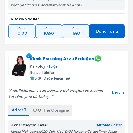
İhsaniye Mahallesi, Kartallar Sokak No:4 Kat:1
En Yakın Saatler
Yarın
Yarın
Yarın
Daha Fazla
10:00
10:50
11:40
Klinik Psikolog Arzu Erdoğan
Psikoloji
+
1
diğer
Bursa
, Nilüfer
5
(
91
Değerlendirme)
Anlattıklarının insan beynine dokunuşları ve insanın
Devamı
kendine yeni bir bakış...
Adres
1
Online Görüşme
Arzu Erdoğan Klinik
Haritada Göster
Konak Mah. Merkez 120. Sok . No :1 D: 78 Nirvana Ceylan İlman Plaza