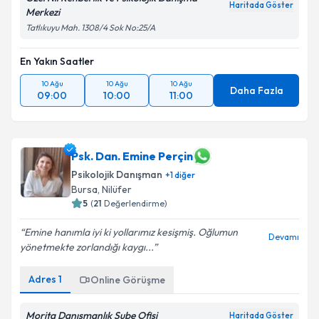
Haritada Göster
Merkezi
Tatlıkuyu Mah. 1308/4 Sok No:25/A
En Yakın Saatler
10 Ağu
10 Ağu
10 Ağu
Daha Fazla
09:00
10:00
11:00
Psk. Dan. Emine Perçin
Psikolojik Danışman
+
1
diğer
Bursa
, Nilüfer
5
(
21
Değerlendirme)
Emine hanımla iyi ki yollarımız kesişmiş. Oğlumun
Devamı
yönetmekte zorlandığı kaygı...
Adres
1
Online Görüşme
Morita Danışmanlık Şube Ofisi
Haritada Göster