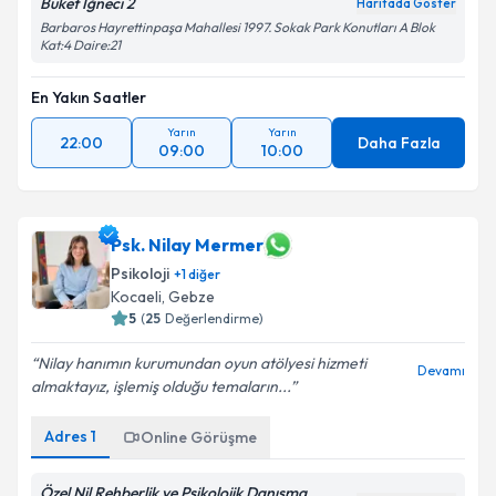
Buket İğneci 2
Haritada Göster
Barbaros Hayrettinpaşa Mahallesi 1997. Sokak Park Konutları A Blok
Kat:4 Daire:21
En Yakın Saatler
Yarın
Yarın
22:00
Daha Fazla
09:00
10:00
Psk. Nilay Mermer
Psikoloji
+
1
diğer
Kocaeli
, Gebze
5
(
25
Değerlendirme)
Nilay hanımın kurumundan oyun atölyesi hizmeti
Devamı
almaktayız, işlemiş olduğu temaların...
Adres
1
Online Görüşme
Özel Nil Rehberlik ve Psikolojik Danışma