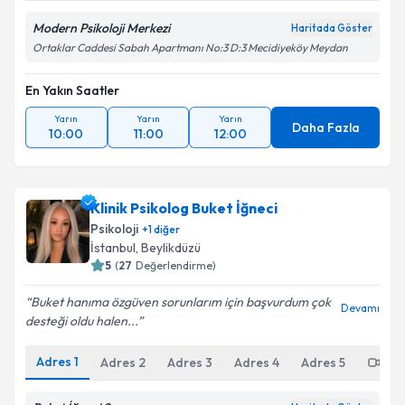
Modern Psikoloji Merkezi
Haritada Göster
Ortaklar Caddesi Sabah Apartmanı No:3 D:3 Mecidiyeköy Meydan
En Yakın Saatler
Yarın
Yarın
Yarın
Daha Fazla
10:00
11:00
12:00
Klinik Psikolog Buket İğneci
Psikoloji
+
1
diğer
İstanbul
, Beylikdüzü
5
(
27
Değerlendirme)
Buket hanıma özgüven sorunlarım için başvurdum çok
Devamı
desteği oldu halen...
Adres
1
Adres
2
Adres
3
Adres
4
Adres
5
Onl