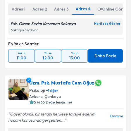
Adres
4
Adres
1
Adres
2
Adres
3
Online Görüşm
Psk. Gizem Sevim Karaman Sakarya
Haritada Göster
Sakarya Serdivan
En Yakın Saatler
Yarın
Yarın
Yarın
Daha Fazla
11:00
12:00
13:00
Uzm. Psk. Mustafa Cem Oğuz
Psikoloji
+
1
diğer
Ankara
, Çankaya
5
(
465
Değerlendirme)
Gayet olumlu bir terapi herkese tavsiye ederim
Devamı
hocam konusunda gerçekten...