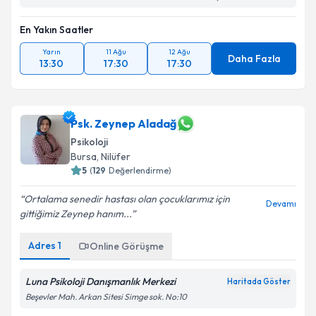
En Yakın Saatler
Yarın
11 Ağu
12 Ağu
Daha Fazla
13:30
17:30
17:30
Psk. Zeynep Aladağ
Psikoloji
Bursa
, Nilüfer
5
(
129
Değerlendirme)
Ortalama senedir hastası olan çocuklarımız için
Devamı
gittiğimiz Zeynep hanım...
Adres
1
Online Görüşme
Luna Psikoloji Danışmanlık Merkezi
Haritada Göster
Beşevler Mah. Arkan Sitesi Simge sok. No:10