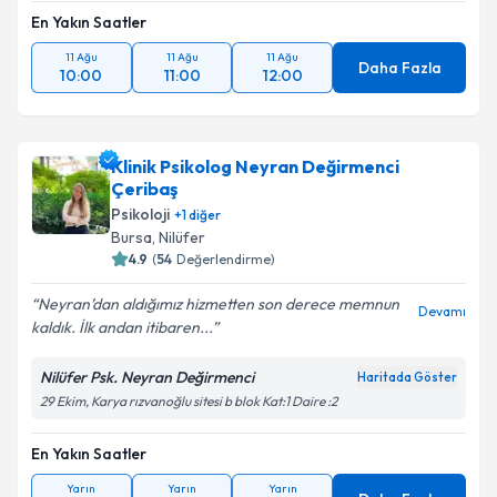
En Yakın Saatler
11 Ağu
11 Ağu
11 Ağu
Daha Fazla
10:00
11:00
12:00
Klinik Psikolog Neyran Değirmenci
Çeribaş
Psikoloji
+
1
diğer
Bursa
, Nilüfer
4.9
(
54
Değerlendirme)
Neyran’dan aldığımız hizmetten son derece memnun
Devamı
kaldık. İlk andan itibaren...
Nilüfer Psk. Neyran Değirmenci
Haritada Göster
29 Ekim, Karya rızvanoğlu sitesi b blok Kat:1 Daire :2
En Yakın Saatler
Yarın
Yarın
Yarın