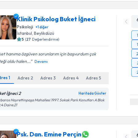
Klinik Psikolog Buket İğneci
Psikoloji
+
1
diğer
İstanbul
, Beylikdüzü
5
(
27
Değerlendirme)
ket hanıma özgüven sorunlarım için başvurdum çok
eği oldu halen...
Devamı
dres
1
Adres
2
Adres
3
Adres
4
Adres
5
Online Gör
ket İğneci 2
Haritada Göster
baros Hayrettinpaşa Mahallesi 1997. Sokak Park Konutları A Blok
:4 Daire:21
Psk. Dan. Emine Perçin