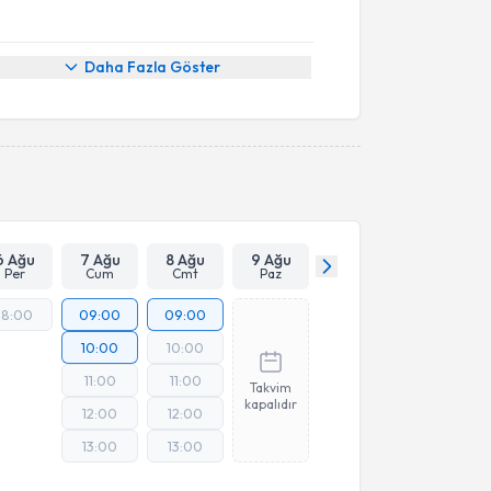
Daha Fazla Göster
6 Ağu
7 Ağu
8 Ağu
9 Ağu
Per
Cum
Cmt
Paz
18:00
09:00
09:00
10:00
10:00
11:00
11:00
Takvim
kapalıdır
12:00
12:00
13:00
13:00
Online Görüşme