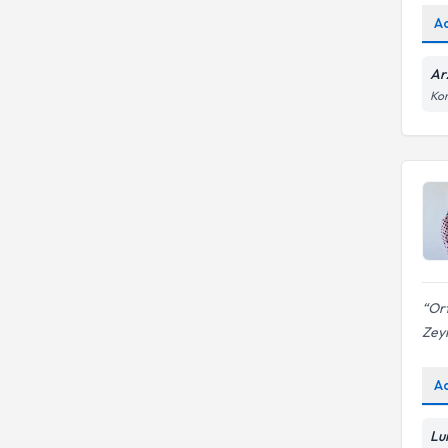
A
Ar
Kon
Ort
Zey
A
Lu