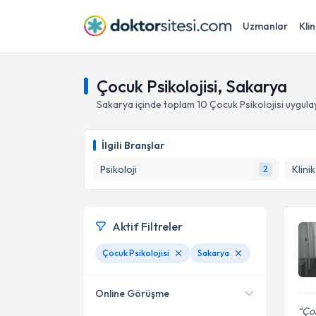
Uzmanlar
Klin
Çocuk Psikolojisi, Sakarya
Sakarya
içinde toplam
10
Çocuk Psikolojisi
uygula
İlgili Branşlar
Psikoloji
Klini
2
Aktif Filtreler
Çocuk Psikolojisi
Sakarya
Online Görüşme
Çok