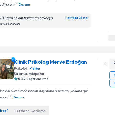
sediyorum.
Devamı
k. Gizem Sevim Karaman Sakarya
Haritada Göster
karya Serdivan
Klinik Psikolog Merve Erdoğan
Psikoloji
+
1
diğer
Sakarya
, Adapazarı
5
(
32
Değerlendirme)
k zorlu sürecimde benim hayatıma dokunan, yoluma ışık
n ve...
Devamı
dres
1
Online Görüşme