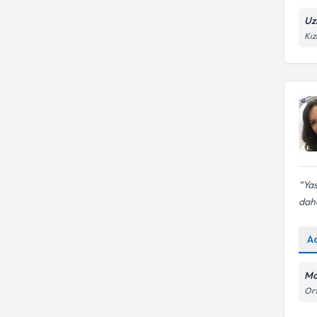
Uz
Kız
Yas
daha
A
Mo
Ort