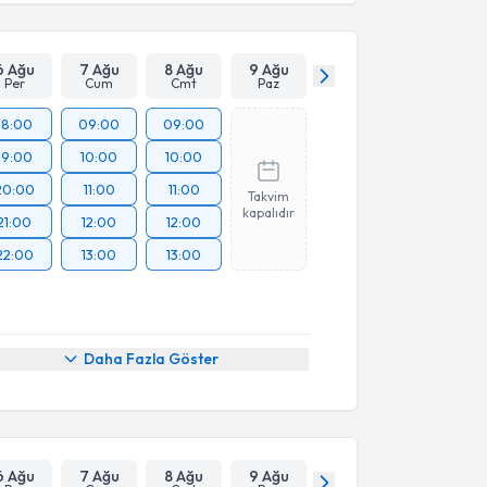
6 Ağu
7 Ağu
8 Ağu
9 Ağu
Per
Cum
Cmt
Paz
18:00
09:00
09:00
19:00
10:00
10:00
20:00
11:00
11:00
Takvim
kapalıdır
21:00
12:00
12:00
22:00
13:00
13:00
üşme
Daha Fazla Göster
6 Ağu
7 Ağu
8 Ağu
9 Ağu