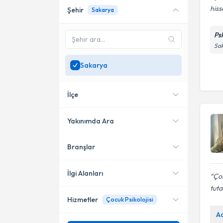
his
Şehir
Sakarya
Online danışmanlık sunan
uzmanları göster
Ps
Sadece
Sakarya
Sa
bölgesinde uzman ara
Sakarya
İlçe
Yakınımda Ara
Branşlar
Konumuma yakın uzmanları
Adapazarı
göster
Serdivan
İlgi Alanları
Ço
tuta
Hizmetler
Çocuk Psikolojisi
Psikoloji
A