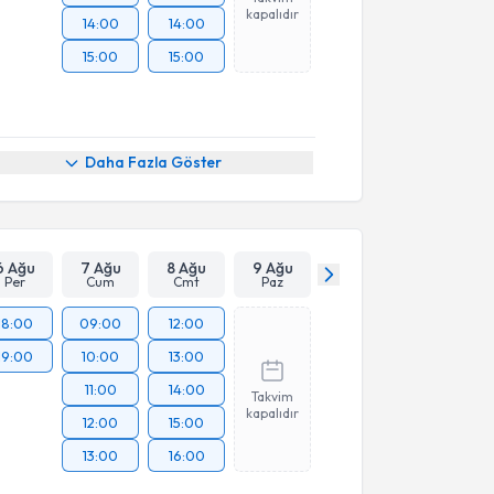
kapalıdır
14:00
14:00
15:00
15:00
Daha Fazla Göster
6 Ağu
7 Ağu
8 Ağu
9 Ağu
Per
Cum
Cmt
Paz
18:00
09:00
12:00
19:00
10:00
13:00
11:00
14:00
Takvim
kapalıdır
12:00
15:00
13:00
16:00