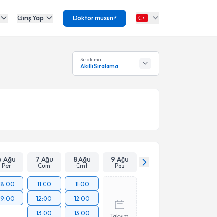
Giriş Yap
Doktor musun?
Sıralama
Akıllı Sıralama
6 Ağu
7 Ağu
8 Ağu
9 Ağu
Per
Cum
Cmt
Paz
18:00
11:00
11:00
19:00
12:00
12:00
13:00
13:00
Takvim