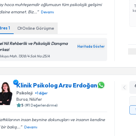
ay hoca muhteşemdir oğlumuzun tüm psikolojik gelişimi
ka
isine emanet. Biz...
Devamı
dres
1
Online Görüşme
el Nil Rehberlik ve Psikolojik Danışma
Haritada Göster
rkezi
lıkuyu Mah. 1308/4 Sok No:25/A
Klinik Psikolog Arzu Erdoğan
Psikoloji
+
1
diğer
Bursa
, Nilüfer
5
(
91
Değerlendirme)
attıklarının insan beynine dokunuşları ve insanın kendine
 bir bakış...
Devamı