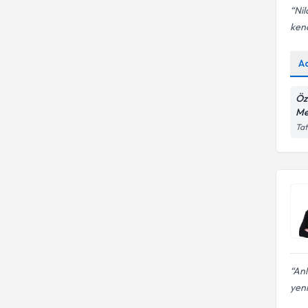
Nil
kend
A
Öz
Me
Tat
Anl
yeni