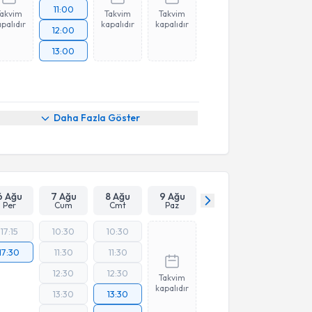
11:00
Takvim
Takvim
Takvim
palıdır
kapalıdır
kapalıdır
12:00
13:00
Daha Fazla Göster
6 Ağu
7 Ağu
8 Ağu
9 Ağu
Per
Cum
Cmt
Paz
17:15
10:30
10:30
17:30
11:30
11:30
12:30
12:30
Takvim
kapalıdır
13:30
13:30