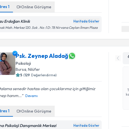
dres
1
Online Görüşme
zu Erdoğan Klinik
Haritada Göster
ak Mah. Merkez 120. Sok . No :1 D: 78 Nirvana Ceylan İlman Plaza
Psk. Zeynep Aladağ
Psikoloji
Bursa
, Nilüfer
5
(
129
Değerlendirme)
alama senedir hastası olan çocuklarımız için gittiğimiz
ka
nep hanım...
Devamı
dres
1
Online Görüşme
na Psikoloji Danışmanlık Merkezi
Haritada Göster