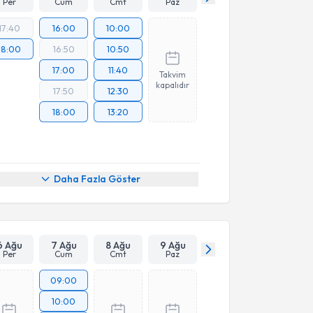
Per
Cum
Cmt
Paz
17:40
16:00
10:00
18:00
16:50
10:50
17:00
11:40
Takvim
kapalıdır
17:50
12:30
18:00
13:20
Daha Fazla Göster
6 Ağu
7 Ağu
8 Ağu
9 Ağu
Per
Cum
Cmt
Paz
09:00
10:00