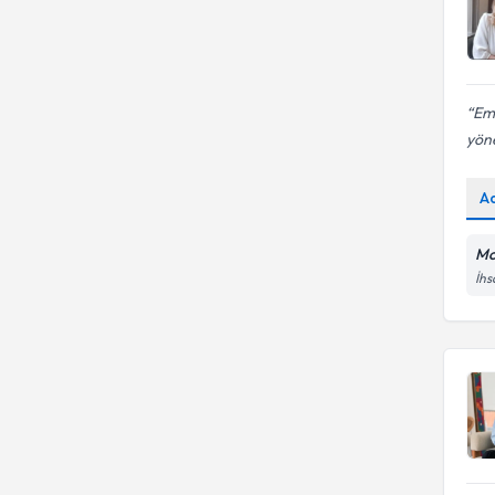
Emi
yöne
A
Mo
İhs