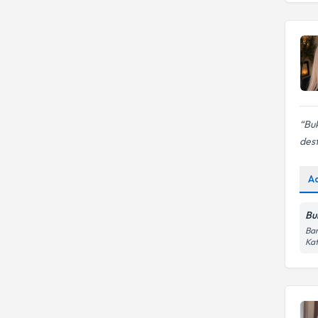
Bu
dest
A
Bu
Bar
Kat