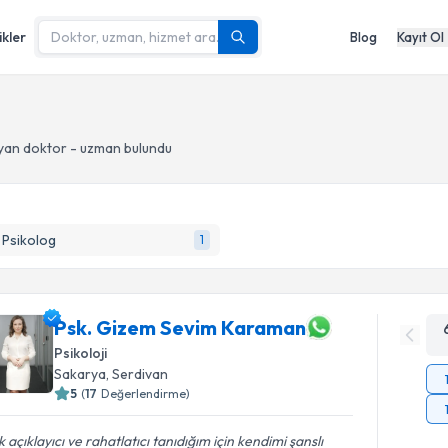
ikler
Blog
Kayıt Ol
yan doktor - uzman bulundu
k Psikolog
1
Psk. Gizem Sevim Karaman
Psikoloji
Sakarya
, Serdivan
5
(
17
Değerlendirme)
 açıklayıcı ve rahatlatıcı tanıdığım için kendimi şanslı