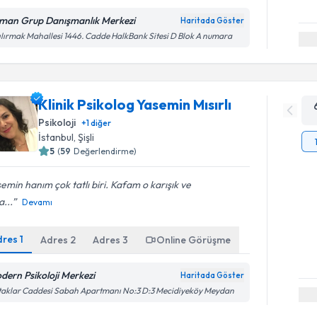
man Grup Danışmanlık Merkezi
Haritada Göster
ılırmak Mahallesi 1446. Cadde HalkBank Sitesi D Blok A numara
Klinik Psikolog Yasemin Mısırlı
Psikoloji
+
1
diğer
İstanbul
, Şişli
5
(
59
Değerlendirme)
emin hanım çok tatlı biri. Kafam o karışık ve
...
Devamı
dres
1
Adres
2
Adres
3
Online Görüşme
dern Psikoloji Merkezi
Haritada Göster
aklar Caddesi Sabah Apartmanı No:3 D:3 Mecidiyeköy Meydan