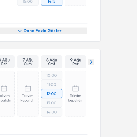
15:00
14:15
Daha Fazla Göster
6 Ağu
7 Ağu
8 Ağu
9 Ağu
Per
Cum
Cmt
Paz
10:00
11:00
12:00
Takvim
Takvim
Takvim
palıdır
kapalıdır
kapalıdır
13:00
14:00