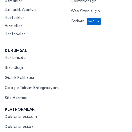
Uzmanlar
Doktorlar İçin
Uzmanlık Alanları
Web Siteniz İçin
Hastalıklar
Kariyer
İşe Alım
Hizmetler
Hastaneler
KURUMSAL
Hakkımızda
Bize Ulaşın
Gizlilik Politikası
Google Takvim Entegrasyonu
Site Haritası
PLATFORMLAR
Doktorsitesi.com
Doktorsitesi.az