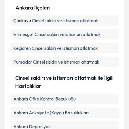
Ankara İlçeleri
Kişisel verilerimin işlenmesine ilişkin
Aydınlatma
Çankaya
Metni
Cinsel saldırı ve istismarı atlatmak
'ni okudum ve kişisel verilerimin belirtilen
kapsamda işlenmesini kabul ediyorum.
Etimesgut
Cinsel saldırı ve istismarı atlatmak
Takvim Talebini Gönder
Keçiören
Cinsel saldırı ve istismarı atlatmak
Pursaklar
Cinsel saldırı ve istismarı atlatmak
Cinsel saldırı ve istismarı atlatmak ile İlgili
Hastalıklar
Ankara Öfke Kontrol Bozukluğu
Ankara Anksiyete (Kaygı) Bozuklukları
Ankara Depresyon