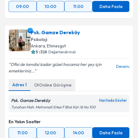
09:00
10:00
11:00
Daha Fazla
Psk. Gamze Dereköy
Psikoloji
Ankara
, Etimesgut
5
(
328
Değerlendirme)
Ofisi de kendisi kadar güzel hocamız her şey için
Devamı
emekleriniz...
Adres
1
Online Görüşme
Psk. Gamze Dereköy
Haritada Göster
Tunahan Mah. Metromall Sitesi F Blok Kat :16 No 100
En Yakın Saatler
11:00
12:00
14:00
Daha Fazla