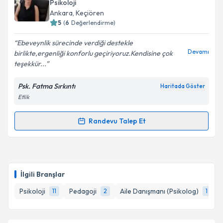
oluşturun. Size bu uzmandan randevu almanız için bir
Takvim Talebini Gönder
Psikoloji
takvim hazırlandığında e-posta ile bilgilendireceğiz.
Ankara
, Keçiören
5
(
6
Değerlendirme)
E-posta Adresiniz
Ebeveynlik sürecinde verdiği destekle
Devamı
birlikte,ergenliği konforlu geçiriyoruz.Kendisine çok
teşekkür...
Kişisel verilerimin işlenmesine ilişkin
Aydınlatma
Psk. Fatma Sırkıntı
Haritada Göster
Metni
'ni okudum ve kişisel verilerimin belirtilen
Etlik
kapsamda işlenmesini kabul ediyorum.
Randevu Talep Et
Randevu Takvimi Talebi
Takvim Talebini Gönder
Psk. Fatma Sırkıntı
için randevu takvimi talebi
oluşturun. Size bu uzmandan randevu almanız için bir
İlgili Branşlar
takvim hazırlandığında e-posta ile bilgilendireceğiz.
Psikoloji
Pedagoji
Aile Danışmanı (Psikolog)
11
2
1
E-posta Adresiniz