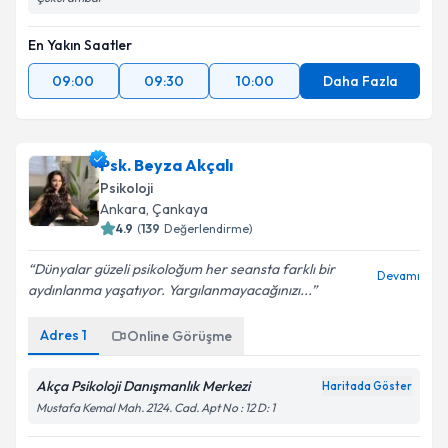
En Yakın Saatler
09:00
09:30
10:00
Daha Fazla
Psk. Beyza Akçalı
Psikoloji
Ankara
, Çankaya
4.9
(
139
Değerlendirme)
Dünyalar güzeli psikoloğum her seansta farklı bir
Devamı
aydınlanma yaşatıyor. Yargılanmayacağınızı...
Adres
1
Online Görüşme
Akça Psikoloji Danışmanlık Merkezi
Haritada Göster
Mustafa Kemal Mah. 2124. Cad. Apt No : 12 D: 1