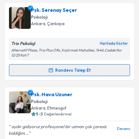
takvimi talebi oluşturun. Size bu uzmandan randevu
Psk. Serenay Seçer
almanız için bir takvim hazırlandığında e-posta ile
bilgilendireceğiz.
Psikoloji
Ankara
, Çankaya
E-posta Adresiniz
Trio Psikoloji
Haritada Göster
Alternatif Plaza, Trio Plus Ofis, Kızılırmak Mahallesi, 1446.Cadde No:
12/25 Kat:7
Kişisel verilerimin işlenmesine ilişkin
Aydınlatma
Metni
'ni okudum ve kişisel verilerimin belirtilen
Randevu Talep Et
kapsamda işlenmesini kabul ediyorum.
Randevu Takvimi Talebi
Takvim Talebini Gönder
Psk. Serenay Seçer
için randevu takvimi talebi
Psk. Hava Uzuner
oluşturun. Size bu uzmandan randevu almanız için bir
Psikoloji
takvim hazırlandığında e-posta ile bilgilendireceğiz.
Ankara
, Etimesgut
5
(
3
Değerlendirme)
E-posta Adresiniz
aydır gidiyoruz profesyonel bir uzman çok çaresiz
Devamı
kaldığım...