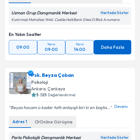
Uzman Grup Danışmanlık Merkezi
Haritada Göster
Kızılırmak Mahallesi 1446. Cadde HalkBank Sitesi D Blok A numara
En Yakın Saatler
Yarın
Yarın
09:00
Daha Fazla
09:00
14:00
Psk. Beyza Çoban
Psikoloji
Ankara
, Çankaya
5
(
125
Değerlendirme)
Devamı
Beyza hocam o kadar tatlı anlayışlı biri ki en başta...
Adres
1
Online Görüşme
Parla Psikolojik Danışmanlık Merkezi
Haritada Göster