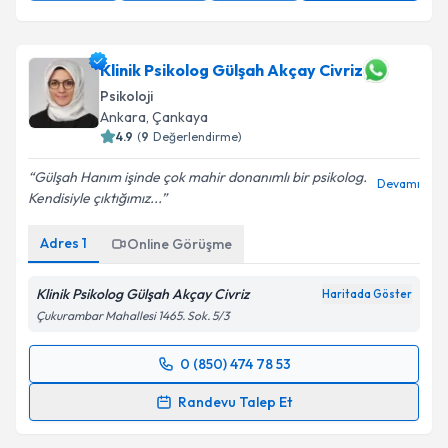
Klinik Psikolog Gülşah Akçay Civriz
Psikoloji
Ankara
, Çankaya
4.9
(
9
Değerlendirme)
Gülşah Hanım işinde çok mahir donanımlı bir psikolog.
Devamı
Kendisiyle çıktığımız...
Adres
1
Online Görüşme
Klinik Psikolog Gülşah Akçay Civriz
Haritada Göster
Çukurambar Mahallesi 1465. Sok. 5/3
0 (850) 474 78 53
Randevu Takvimi Talebi
Randevu Talep Et
Klinik Psikolog Gülşah Akçay Civriz
için randevu