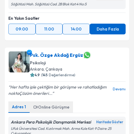
Söğütözü Mah. Söğütözü Cad. 2B Blok Kat:4 No:5
En Yakın Saatler
09:00
11:00
14:00
Daha Fazla
Psk. Özge Akdağ Ergüz
Psikoloji
Ankara
, Çankaya
4.9
(
145
Değerlendirme)
Her hafta iple çektiğim bir görüşme ve rahatladığım
Devamı
nokta️Çözüm önerileri...
Adres
1
Online Görüşme
Ankara Pera Psikolojik Danışmanlık Merkezi
Haritada Göster
Ufuk Üniversitesi Cad. Kızılırmak Mah. Arma Kule Kat: 9 Daire: 25
Çukurambar