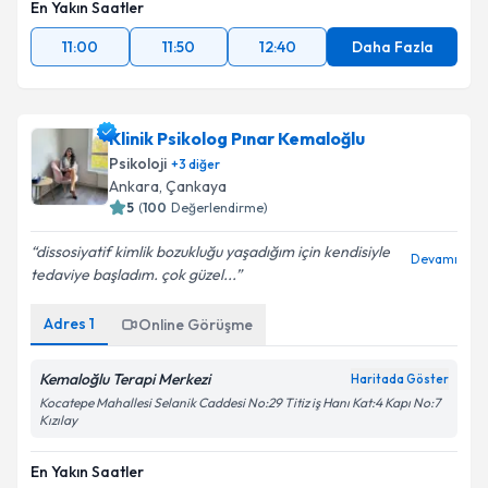
En Yakın Saatler
11:00
11:50
12:40
Daha Fazla
Klinik Psikolog Pınar Kemaloğlu
Psikoloji
+
3
diğer
Ankara
, Çankaya
5
(
100
Değerlendirme)
dissosiyatif kimlik bozukluğu yaşadığım için kendisiyle
Devamı
tedaviye başladım. çok güzel...
Adres
1
Online Görüşme
Kemaloğlu Terapi Merkezi
Haritada Göster
Kocatepe Mahallesi Selanik Caddesi No:29 Titiz iş Hanı Kat:4 Kapı No:7
Kızılay
En Yakın Saatler