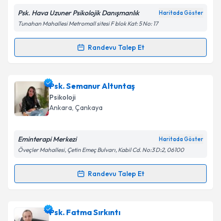
Psk. Hava Uzuner Psikolojik Danışmanlık
Haritada Göster
Kişisel verilerimin işlenmesine ilişkin
Aydınlatma
Tunahan Mahallesi Metromall sitesi F blok Kat: 5 No: 17
Metni
'ni okudum ve kişisel verilerimin belirtilen
kapsamda işlenmesini kabul ediyorum.
Randevu Talep Et
Randevu Takvimi Talebi
Takvim Talebini Gönder
Psk. Hava Uzuner
için randevu takvimi talebi
Psk. Semanur Altuntaş
oluşturun. Size bu uzmandan randevu almanız için bir
Psikoloji
takvim hazırlandığında e-posta ile bilgilendireceğiz.
Ankara
, Çankaya
E-posta Adresiniz
Eminterapi Merkezi
Haritada Göster
Öveçler Mahallesi, Çetin Emeç Bulvarı, Kabil Cd. No:3 D:2, 06100
Kişisel verilerimin işlenmesine ilişkin
Aydınlatma
Randevu Talep Et
Randevu Takvimi Talebi
Metni
'ni okudum ve kişisel verilerimin belirtilen
kapsamda işlenmesini kabul ediyorum.
Psk. Semanur Altuntaş
için randevu takvimi talebi
Psk. Fatma Sırkıntı