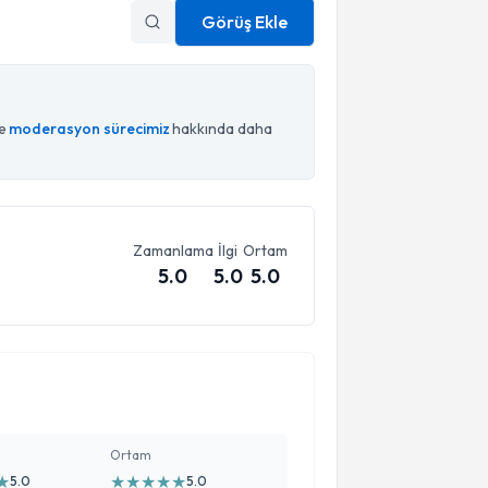
Görüş Ekle
ce
moderasyon sürecimiz
hakkında daha
Zamanlama
İlgi
Ortam
5.0
5.0
5.0
Ortam
★
★
★
★
★
★
5.0
5.0