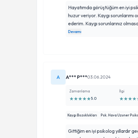
Hayatımda görüştüğüm en iyi psiko
huzur veriyor. Kaygı sorunlarımı 
ederim. Kaygı sorunlarınız olmasa 
Hava Uzuner Psikolojik Danışman
Devamı
az 1 kez gitmeli.
A
A*** P***
03.06.2024
Zamanlama
İlgi
★
★
★
★
★
★
★
★
★
5.0
Kaygı Bozuklukları
Psk. Hava Uzuner Psiko
Gittiğim en iyi psikolog yıllardı