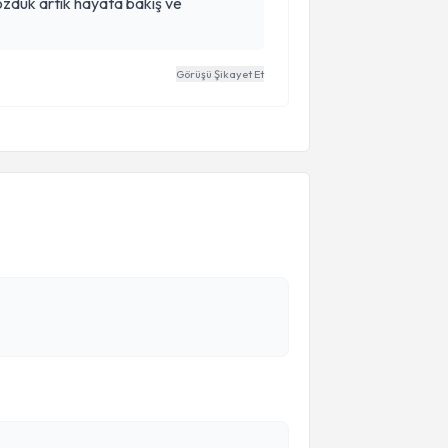
özdük artık hayata bakış ve
Görüşü Şikayet Et