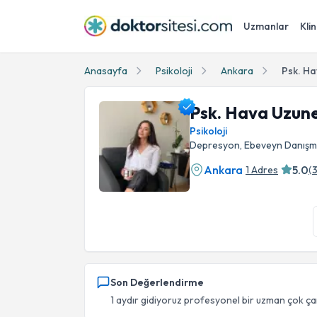
Uzmanlar
Klin
Anasayfa
Psikoloji
Ankara
Psk. H
Psk. Hava Uzun
Psikoloji
Depresyon, Ebeveyn Danışman
Ankara
5.0
1 Adres
(
Psk. Hava Uzuner Profil Fotoğrafı
Son Değerlendirme
1 aydır gidiyoruz profesyonel bir uzman çok çar