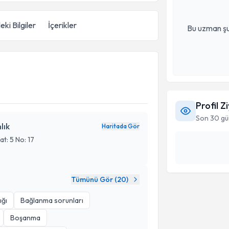
eki Bilgiler
İçerikler
Bu uzman şu
Profil Z
Son 30 gü
lık
Haritada Gör
t: 5 No: 17
Tümünü Gör (
20
)
ığı
Bağlanma sorunları
Boşanma