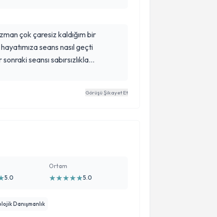
hayatımıza seans nasıl geçti
r sonraki seansı sabırsızlıkla
bekliyoruz hava hanımı çok sevdik iyi ki onu seçmişiz kızıma çok iyi geldi
Görüşü Şikayet Et
Ortam
★
★
★
★
★
★
5.0
5.0
lojik Danışmanlık