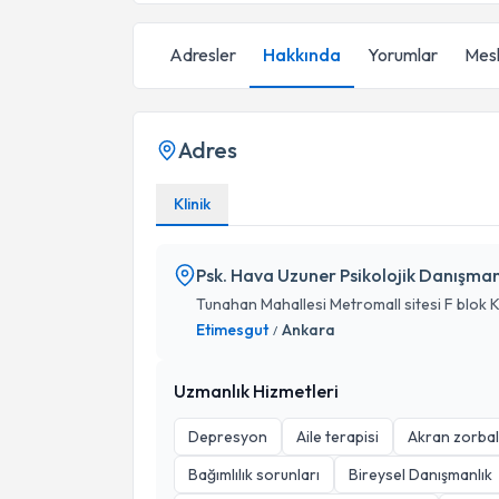
Adresler
Hakkında
Yorumlar
Mesl
Adres
Klinik
Psk. Hava Uzuner Psikolojik Danışman
Tunahan Mahallesi Metromall sitesi F blok Ka
Etimesgut
Ankara
/
Uzmanlık Hizmetleri
Depresyon
Aile terapisi
Akran zorbal
Bağımlılık sorunları
Bireysel Danışmanlık