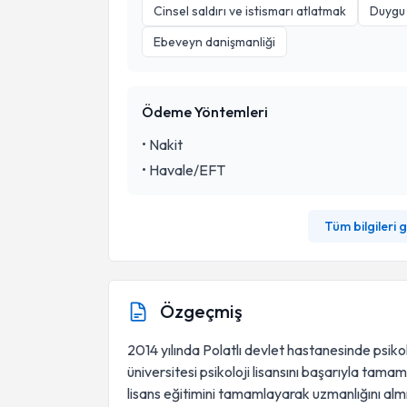
Cinsel saldırı ve istismarı atlatmak
Duygu 
Ebeveyn danişmanliği
Ödeme Yöntemleri
•
Nakit
•
Havale/EFT
Tüm bilgileri 
Özgeçmiş
2014 yılında Polatlı devlet hastanesinde psikol
üniversitesi psikoloji lisansını başarıyla tama
lisans eğitimini tamamlayarak uzmanlığını almı