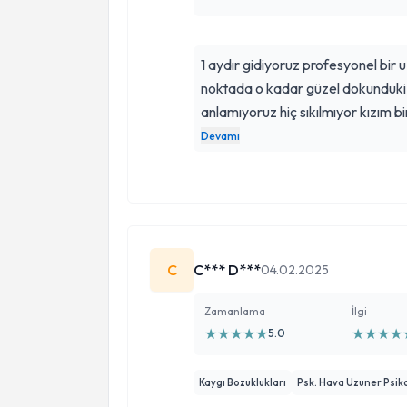
1 aydır gidiyoruz profesyonel bir uzman çok çaresiz kaldığım bir
noktada o kadar güzel dokunduki 
anlamıyoruz hiç sıkılmıyor kızım bi
Devamı
C
C*** D***
04.02.2025
Zamanlama
İlgi
★
★
★
★
★
★
★
★
★
5.0
Kaygı Bozuklukları
Psk. Hava Uzuner Psiko