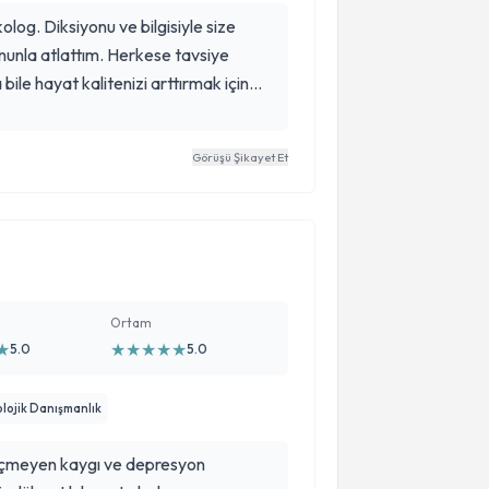
log. Diksiyonu ve bilgisiyle size
onunla atlattım. Herkese tavsiye
bile hayat kalitenizi arttırmak için
lık Merkezi'ne herkes hayatında en
Görüşü Şikayet Et
Ortam
★
★
★
★
★
★
5.0
5.0
lojik Danışmanlık
r geçmeyen kaygı ve depresyon