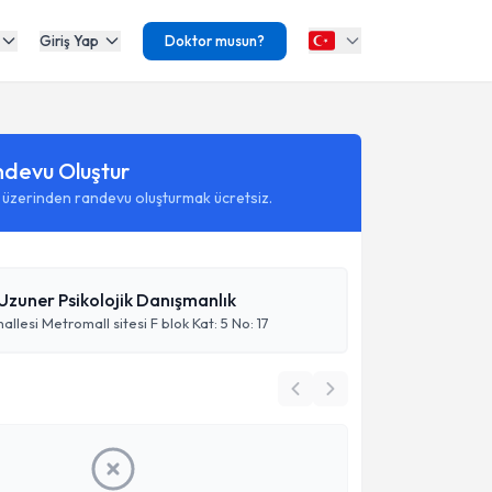
Giriş Yap
Doktor musun?
ndevu Oluştur
 üzerinden randevu oluşturmak ücretsiz.
Uzuner Psikolojik Danışmanlık
lesi Metromall sitesi F blok Kat: 5 No: 17