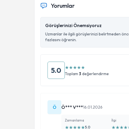
Yorumlar
Görüşlerinizi Önemsiyoruz
Uzmanlar ile ilgili görüşlerinizi belirtmeden ön
fazlasını öğrenin.
★
★
★
★
★
5.0
Toplam
3
değerlendirme
Ö
Ö*** V***
16.01.2026
Zamanlama
İlgi
★
★
★
★
★
★
★
★
★
5.0