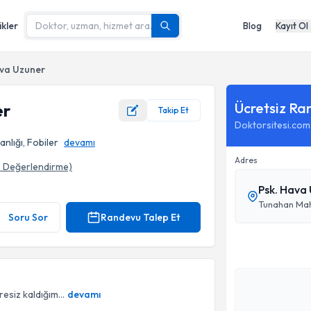
ikler
Blog
Kayıt Ol
ava Uzuner
Ücretsiz Ra
er
Takip Et
Doktorsitesi.com
lığı, Fobiler
devamı
Adres
3
Değerlendirme)
Psk. Hava 
Tunahan Mahal
Soru Sor
Randevu Talep Et
esiz kaldığım...
devamı