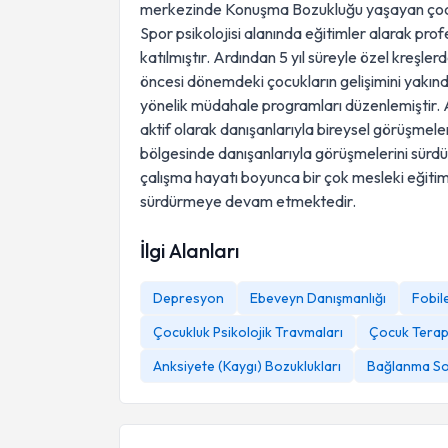
merkezinde Konuşma Bozukluğu yaşayan çocuk ve
Spor psikolojisi alanında eğitimler alarak pro
katılmıştır. Ardından 5 yıl süreyle özel kreşl
öncesi dönemdeki çocukların gelişimini yakın
yönelik müdahale programları düzenlemiştir. A
aktif olarak danışanlarıyla bireysel görüşmel
bölgesinde danışanlarıyla görüşmelerini sür
çalışma hayatı boyunca bir çok mesleki eğitim
sürdürmeye devam etmektedir.
İlgi Alanları
Depresyon
Ebeveyn Danışmanlığı
Fobil
Çocukluk Psikolojik Travmaları
Çocuk Terap
Anksiyete (Kaygı) Bozuklukları
Bağlanma So