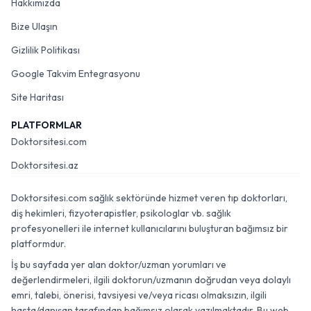
Hakkımızda
Bize Ulaşın
Gizlilik Politikası
Google Takvim Entegrasyonu
Site Haritası
PLATFORMLAR
Doktorsitesi.com
Doktorsitesi.az
Doktorsitesi.com sağlık sektöründe hizmet veren tıp doktorları,
diş hekimleri, fizyoterapistler, psikologlar vb. sağlık
profesyonelleri ile internet kullanıcılarını buluşturan bağımsız bir
platformdur.
İş bu sayfada yer alan doktor/uzman yorumları ve
değerlendirmeleri, ilgili doktorun/uzmanın doğrudan veya dolaylı
emri, talebi, önerisi, tavsiyesi ve/veya ricası olmaksızın, ilgili
hasta/danışan tarafından bağımsız olarak yazılmaktadır. Bu web