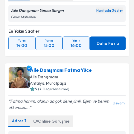
Aile Danışmanı Yonca Sargın
Haritada Göster
Fener Mahallesi
En Yakın Saatler
Yarın
Yarın
Yarın
Daha Fazla
14:00
15:00
16:00
Aile Danışmanı Fatma Yüce
Aile Danışmanı
Antalya
, Muratpaşa
5
(
7
Değerlendirme)
Fatma hanım, alanın da çok deneyimli. Eşim ve benim
Devamı
ufkumuzu...
Adres
1
Online Görüşme