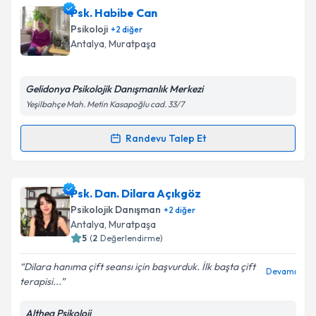
Uzman Aile Danışmanı Selen Şimşek
için randevu
Psk. Habibe Can
takvimi talebi oluşturun. Size bu uzmandan randevu
Psikoloji
+
2
diğer
almanız için bir takvim hazırlandığında e-posta ile
Antalya
, Muratpaşa
bilgilendireceğiz.
E-posta Adresiniz
Gelidonya Psikolojik Danışmanlık Merkezi
Yeşilbahçe Mah. Metin Kasapoğlu cad. 33/7
Randevu Talep Et
Randevu Takvimi Talebi
Kişisel verilerimin işlenmesine ilişkin
Aydınlatma
Metni
'ni okudum ve kişisel verilerimin belirtilen
kapsamda işlenmesini kabul ediyorum.
Psk. Habibe Can
için randevu takvimi talebi
Psk. Dan. Dilara Açıkgöz
oluşturun. Size bu uzmandan randevu almanız için bir
Psikolojik Danışman
+
2
diğer
takvim hazırlandığında e-posta ile bilgilendireceğiz.
Takvim Talebini Gönder
Antalya
, Muratpaşa
5
(
2
Değerlendirme)
E-posta Adresiniz
Dilara hanıma çift seansı için başvurduk. İlk başta çift
Devamı
terapisi...
Althea Psikoloji