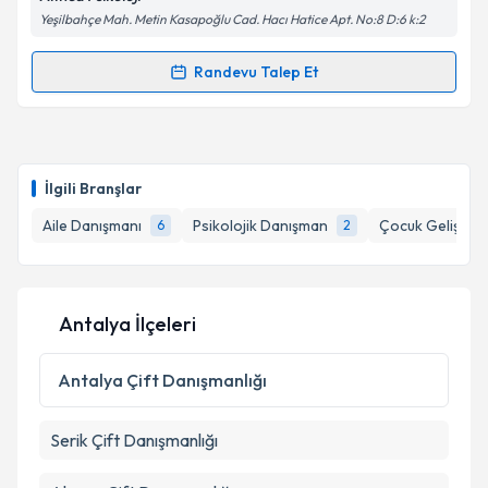
Kişisel verilerimin işlenmesine ilişkin
Aydınlatma
Yeşilbahçe Mah. Metin Kasapoğlu Cad. Hacı Hatice Apt. No:8 D:6 k:2
Metni
'ni okudum ve kişisel verilerimin belirtilen
kapsamda işlenmesini kabul ediyorum.
Randevu Talep Et
Randevu Takvimi Talebi
Takvim Talebini Gönder
Psk. Dan. Dilara Açıkgöz
için randevu takvimi talebi
oluşturun. Size bu uzmandan randevu almanız için bir
İlgili Branşlar
takvim hazırlandığında e-posta ile bilgilendireceğiz.
Aile Danışmanı
Psikolojik Danışman
Çocuk Gelişim
6
2
E-posta Adresiniz
Antalya İlçeleri
Kişisel verilerimin işlenmesine ilişkin
Aydınlatma
Metni
'ni okudum ve kişisel verilerimin belirtilen
Antalya
Çift Danışmanlığı
kapsamda işlenmesini kabul ediyorum.
Serik
Çift Danışmanlığı
Takvim Talebini Gönder