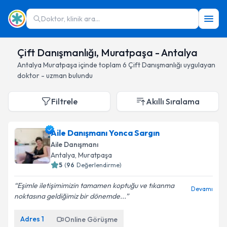
Doktor, klinik ara...
Çift Danışmanlığı, Muratpaşa - Antalya
Antalya
Muratpaşa
içinde toplam
6
Çift Danışmanlığı
uygulayan
doktor - uzman bulundu
Filtrele
Akıllı Sıralama
Aile Danışmanı Yonca Sargın
Aile Danışmanı
Antalya
, Muratpaşa
5
(
96
Değerlendirme)
Eşimle iletişimimizin tamamen koptuğu ve tıkanma
Devamı
noktasına geldiğimiz bir dönemde...
Adres
1
Online Görüşme