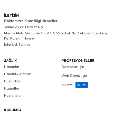
İLETİŞİM
Doktorsitesi Com Bilgi Hizmetleri
Teknoloji ve Ticaret A.Ş.
Maslak Mah. Ahi Evran Cd. A.O.S 55 Sokak No:2 Aksoy Plaza Giriş
Kat Kolektif House
İstanbul, Türkiye
SAĞLIK
PROFESYONELLER
Uzmanlar
Doktorlar İçin
Uzmanlık Alanları
Web Siteniz İçin
Hastalıklar
Kariyer
İşe Alım
Hizmetler
Hastaneler
KURUMSAL