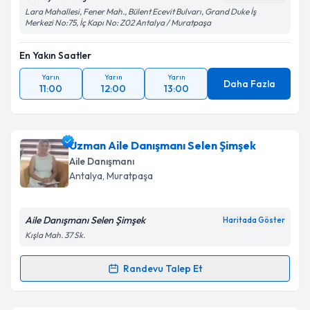
Lara Mahallesi, Fener Mah., Bülent Ecevit Bulvarı, Grand Duke İş
Merkezi No:75, İç Kapı No: Z02 Antalya / Muratpaşa
En Yakın Saatler
Yarın
Yarın
Yarın
Daha Fazla
11:00
12:00
13:00
Uzman Aile Danışmanı Selen Şimşek
Aile Danışmanı
Antalya
, Muratpaşa
Aile Danışmanı Selen Şimşek
Haritada Göster
Kışla Mah. 37 Sk.
Randevu Talep Et
Randevu Takvimi Talebi