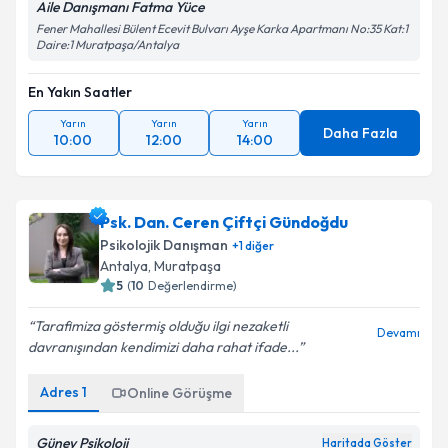
Aile Danışmanı Fatma Yüce
Fener Mahallesi Bülent Ecevit Bulvarı Ayşe Karka Apartmanı No:35 Kat:1
Daire:1 Muratpaşa/Antalya
En Yakın Saatler
Yarın
Yarın
Yarın
Daha Fazla
10:00
12:00
14:00
Psk. Dan. Ceren Çiftçi Gündoğdu
Psikolojik Danışman
+
1
diğer
Antalya
, Muratpaşa
5
(
10
Değerlendirme)
Tarafimiza göstermiş olduğu ilgi nezaketli
Devamı
davranışından kendimizi daha rahat ifade...
Adres
1
Online Görüşme
Güney Psikoloji
Haritada Göster