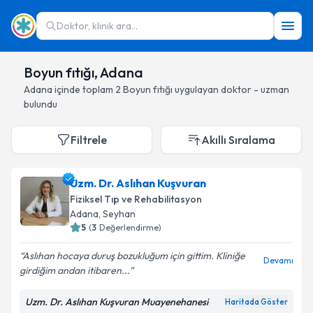
Doktor, klinik ara...
Boyun fıtığı, Adana
Adana
içinde toplam
2
Boyun fıtığı
uygulayan doktor - uzman
bulundu
Filtrele
Akıllı Sıralama
Uzm. Dr. Aslıhan Kuşvuran
Fiziksel Tıp ve Rehabilitasyon
Adana
, Seyhan
5
(
3
Değerlendirme)
Aslıhan hocaya duruş bozukluğum için gittim. Kliniğe
Devamı
girdiğim andan itibaren...
Uzm. Dr. Aslıhan Kuşvuran Muayenehanesi
Haritada Göster