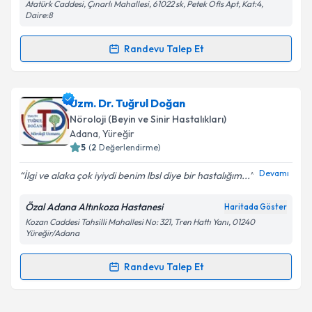
Atatürk Caddesi, Çınarlı Mahallesi, 61022 sk, Petek Ofis Apt, Kat:4,
Daire:8
Randevu Talep Et
Randevu Takvimi Talebi
Uzm. Dr. Aslıhan Kuşvuran
için randevu takvimi
Uzm. Dr. Tuğrul Doğan
talebi oluşturun. Size bu uzmandan randevu almanız
Nöroloji (Beyin ve Sinir Hastalıkları)
için bir takvim hazırlandığında e-posta ile
Adana
, Yüreğir
bilgilendireceğiz.
5
(
2
Değerlendirme)
E-posta Adresiniz
Devamı
İlgi ve alaka çok iyiydi benim lbsl diye bir hastalığım...
Özal Adana Altınkoza Hastanesi
Haritada Göster
Kozan Caddesi Tahsilli Mahallesi No: 321, Tren Hattı Yanı, 01240
Yüreğir/Adana
Kişisel verilerimin işlenmesine ilişkin
Aydınlatma
Metni
'ni okudum ve kişisel verilerimin belirtilen
Randevu Talep Et
kapsamda işlenmesini kabul ediyorum.
Randevu Takvimi Talebi
Takvim Talebini Gönder