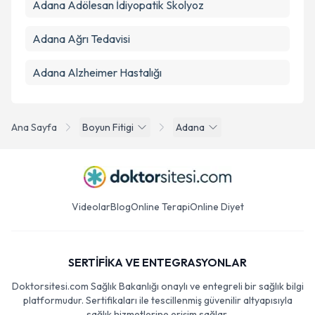
Adana Adölesan İdiyopatik Skolyoz
Adana Ağrı Tedavisi
Adana Alzheimer Hastalığı
Ana Sayfa
Boyun Fitigi
Adana
Videolar
Blog
Online Terapi
Online Diyet
SERTİFİKA VE ENTEGRASYONLAR
Doktorsitesi.com Sağlık Bakanlığı onaylı ve entegreli bir sağlık bilgi
platformudur. Sertifikaları ile tescillenmiş güvenilir altyapısıyla
sağlık hizmetlerine erişim sağlar.