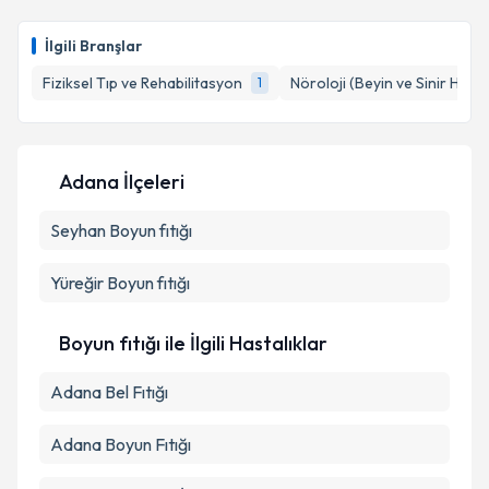
Uzm. Dr. Tuğrul Doğan
için randevu takvimi talebi
oluşturun. Size bu uzmandan randevu almanız için bir
İlgili Branşlar
takvim hazırlandığında e-posta ile bilgilendireceğiz.
Fiziksel Tıp ve Rehabilitasyon
Nöroloji (Beyin ve Sinir Hastal
1
E-posta Adresiniz
Adana İlçeleri
Kişisel verilerimin işlenmesine ilişkin
Aydınlatma
Seyhan
Metni
Boyun fıtığı
'ni okudum ve kişisel verilerimin belirtilen
kapsamda işlenmesini kabul ediyorum.
Yüreğir
Boyun fıtığı
Takvim Talebini Gönder
Boyun fıtığı ile İlgili Hastalıklar
Adana Bel Fıtığı
Adana Boyun Fıtığı