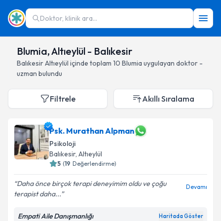
Doktor, klinik ara...
Blumia, Altıeylül - Balıkesir
Balıkesir
Altıeylül
içinde toplam
10
Blumia
uygulayan doktor -
uzman bulundu
Filtrele
Akıllı Sıralama
Psk. Murathan Alpman
Psikoloji
Balıkesir
, Altıeylül
5
(
19
Değerlendirme)
Daha önce birçok terapi deneyimim oldu ve çoğu
Devamı
terapist daha...
Empati Aile Danışmanlığı
Haritada Göster