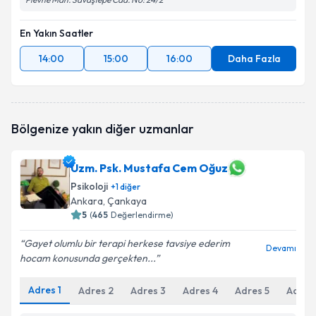
En Yakın Saatler
14:00
15:00
16:00
Daha Fazla
Bölgenize yakın diğer uzmanlar
Uzm. Psk. Mustafa Cem Oğuz
Psikoloji
+
1
diğer
Ankara
, Çankaya
5
(
465
Değerlendirme)
Gayet olumlu bir terapi herkese tavsiye ederim
Devamı
hocam konusunda gerçekten...
Adres
1
Adres
2
Adres
3
Adres
4
Adres
5
Adres