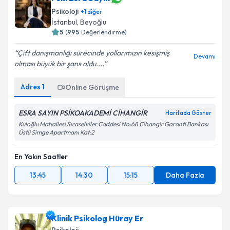
Psikoloji
+
1
diğer
İstanbul
, Beyoğlu
5
(
995
Değerlendirme)
Çift danışmanlığı sürecinde yollarımızın kesişmiş
Devamı
olması büyük bir şans oldu....
Adres
1
Online Görüşme
ESRA SAYIN PSİKOAKADEMİ CİHANGİR
Haritada Göster
Kuloğlu Mahallesi Sıraselviler Caddesi No:68 Cihangir Garanti Bankası
Üstü Simge Apartmanı Kat:2
En Yakın Saatler
13:45
14:30
15:15
Daha Fazla
Klinik Psikolog Hüray Er