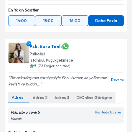
En Yakın Saatler
14:00
15:00
16:00
Daha Fazla
Psk. Ebru Tenli
Psikoloji
İstanbul
, Küçükçekmece
5
(
72
Değerlendirme)
Bir arkadaşımın tavsiyesiyle Ebru Hanım ile yollarımız
Devamı
kesişti ve bugün...
Adres
1
Adres
2
Adres
3
Online Görüşme
Psk. Ebru Tenli 5
Haritada Göster
Halkalı