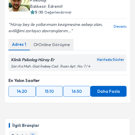
Psikoloji
Balıkesir
, Edremit
5
(
10
Değerlendirme)
Hüray bey ile yollarımızın kesişmesine sebep olan,
Devamı
evliliğimi zorlayıcı davranışlarım...
Adres
1
Online Görüşme
Klinik Psikolog Hüray Er
Haritada Göster
Sarı Kız Mah. Gazi İnebey Cad . İhsan Apt . No: 7 / 4
En Yakın Saatler
14:20
15:10
16:50
Daha Fazla
İlgili Branşlar