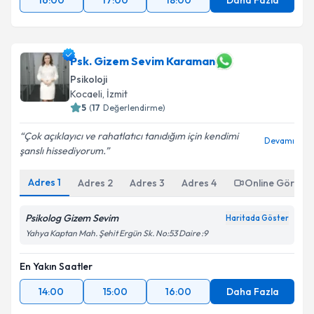
16:00
17:00
18:00
Daha Fazla
Psk. Gizem Sevim Karaman
Psikoloji
Kocaeli
, İzmit
5
(
17
Değerlendirme)
Çok açıklayıcı ve rahatlatıcı tanıdığım için kendimi
Devamı
şanslı hissediyorum.
Adres
1
Adres
2
Adres
3
Adres
4
Online Görüşm
Psikolog Gizem Sevim
Haritada Göster
Yahya Kaptan Mah. Şehit Ergün Sk. No:53 Daire :9
En Yakın Saatler
14:00
15:00
16:00
Daha Fazla