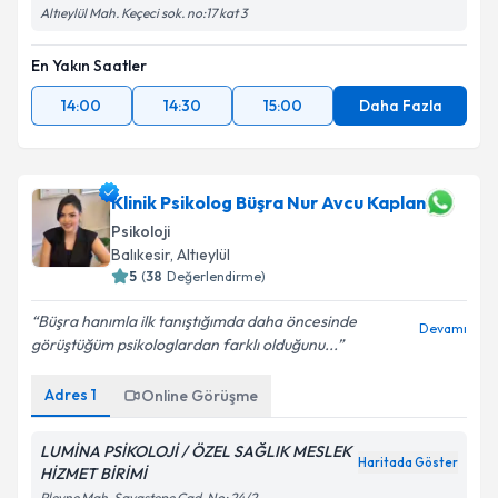
Altıeylül Mah. Keçeci sok. no:17 kat 3
En Yakın Saatler
14:00
14:30
15:00
Daha Fazla
Klinik Psikolog Büşra Nur Avcu Kaplan
Psikoloji
Balıkesir
, Altıeylül
5
(
38
Değerlendirme)
Büşra hanımla ilk tanıştığımda daha öncesinde
Devamı
görüştüğüm psikologlardan farklı olduğunu...
Adres
1
Online Görüşme
LUMİNA PSİKOLOJİ / ÖZEL SAĞLIK MESLEK
Haritada Göster
HİZMET BİRİMİ
Plevne Mah. Savaştepe Cad. No: 24/2