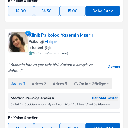
En Yakın Saatler
14:00
14:30
15:00
Daha Fazla
Klinik Psikolog Yasemin Mısırlı
Psikoloji
+
1
diğer
İstanbul
, Şişli
5
(
59
Değerlendirme)
Yasemin hanım çok tatlı biri. Kafam o karışık ve
Devamı
daha...
Adres
1
Adres
2
Adres
3
Online Görüşme
Modern Psikoloji Merkezi
Haritada Göster
Ortaklar Caddesi Sabah Apartmanı No:3 D:3 Mecidiyeköy Meydan
En Yakın Saatler