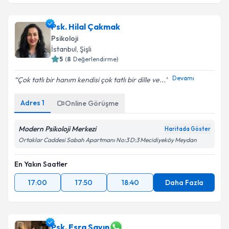
Psk. Hilal Çakmak
Psikoloji
İstanbul
, Şişli
5
(
8
Değerlendirme)
Devamı
Çok tatlı bir hanım kendisi çok tatlı bir dille ve...
Adres
1
Online Görüşme
Modern Psikoloji Merkezi
Haritada Göster
Ortaklar Caddesi Sabah Apartmanı No:3 D:3 Mecidiyeköy Meydan
En Yakın Saatler
17:00
17:50
18:40
Daha Fazla
Psk. Esra Sayın