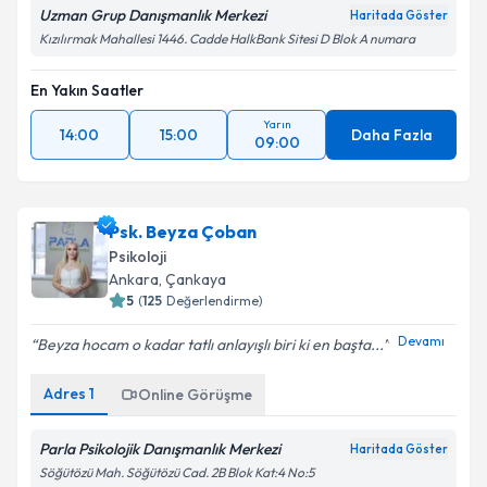
Uzman Grup Danışmanlık Merkezi
Haritada Göster
Kızılırmak Mahallesi 1446. Cadde HalkBank Sitesi D Blok A numara
En Yakın Saatler
Yarın
14:00
15:00
Daha Fazla
09:00
Psk. Beyza Çoban
Psikoloji
Ankara
, Çankaya
5
(
125
Değerlendirme)
Devamı
Beyza hocam o kadar tatlı anlayışlı biri ki en başta...
Adres
1
Online Görüşme
Parla Psikolojik Danışmanlık Merkezi
Haritada Göster
Söğütözü Mah. Söğütözü Cad. 2B Blok Kat:4 No:5