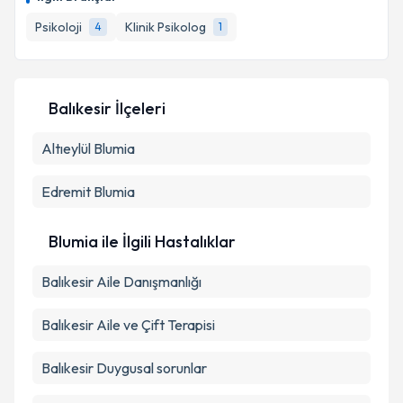
için bir takvim hazırlandığında e-posta ile
bilgilendireceğiz.
Psikoloji
Klinik Psikolog
4
1
E-posta Adresiniz
Balıkesir İlçeleri
Altıeylül
Kişisel verilerimin işlenmesine ilişkin
Blumia
Aydınlatma
Metni
'ni okudum ve kişisel verilerimin belirtilen
kapsamda işlenmesini kabul ediyorum.
Edremit
Blumia
Takvim Talebini Gönder
Blumia ile İlgili Hastalıklar
Balıkesir Aile Danışmanlığı
Balıkesir Aile ve Çift Terapisi
Balıkesir Duygusal sorunlar