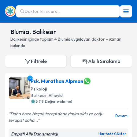
Doktor, klinik ara...
Blumia, Balıkesir
Balıkesir
içinde toplam
4
Blumia
uygulayan doktor - uzman
bulundu
Filtrele
Akıllı Sıralama
Psk. Murathan Alpman
Psikoloji
Balıkesir
, Altıeylül
5
(
19
Değerlendirme)
Daha önce birçok terapi deneyimim oldu ve çoğu
Devamı
terapist daha...
Empati Aile Danışmanlığı
Haritada Göster