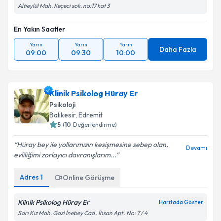
Altıeylül Mah. Keçeci sok. no:17 kat 3
En Yakın Saatler
Yarın
Yarın
Yarın
Daha Fazla
09:00
09:30
10:00
Klinik Psikolog Hüray Er
Psikoloji
Balıkesir
, Edremit
5
(
10
Değerlendirme)
Hüray bey ile yollarımızın kesişmesine sebep olan,
Devamı
evliliğimi zorlayıcı davranışlarım...
Adres
1
Online Görüşme
Klinik Psikolog Hüray Er
Haritada Göster
Sarı Kız Mah. Gazi İnebey Cad . İhsan Apt . No: 7 / 4