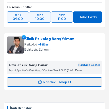
En Yakın Saatler
Yarın
Yarın
Yarın
Daha Fazla
09:00
10:00
11:00
Klinik Psikolog Barış Yılmaz
Psikoloji
+
1
diğer
Balıkesir
, Edremit
Uzm. Kl. Psk. Barış Yılmaz
Haritada Göster
Hamidiye Mahallesi Maşat Caddesi No:2 D:10 Şahin Plaza
Randevu Talep Et
Randevu Takvimi Talebi
Klinik Psikolog Barış Yılmaz
için randevu takvimi
talebi oluşturun. Size bu uzmandan randevu almanız
İlgili Branşlar