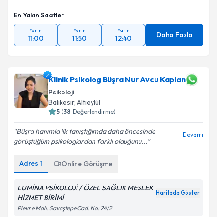
En Yakın Saatler
Yarın
Yarın
Yarın
Daha Fazla
11:00
11:50
12:40
Klinik Psikolog Büşra Nur Avcu Kaplan
Psikoloji
Balıkesir
, Altıeylül
5
(
38
Değerlendirme)
Büşra hanımla ilk tanıştığımda daha öncesinde
Devamı
görüştüğüm psikologlardan farklı olduğunu...
Adres
1
Online Görüşme
LUMİNA PSİKOLOJİ / ÖZEL SAĞLIK MESLEK
Haritada Göster
HİZMET BİRİMİ
Plevne Mah. Savaştepe Cad. No: 24/2