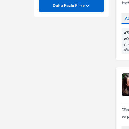
Ünvan
kur
2-3 Yaş Sendromu Ebeveyn
Daha Fazla Filtre
Danışmanlığı
Aile Danışmanlığı
A
0-6 yaş gelişim testleri
Aile İçi İletişim Sorunları
2-3 Yaş Sendromu
Kl
Psk.
Me
Alkol Bağımlılığı
3 yaş ve sonrası Zeka Testleri
Güv
(Fo
Anksiyete Bozuklukları
Ağlama ve Öfke Nöbetleri
Anksiyete (Kaygı) Bozuklukları
Agorafobi
Anne-Bebek Bağlanması
Aile Danışmanlığı
Anoreksiya
Aile İçi İletişim Sorunları
Ayrılık Kaygısı
Aile İçi Sağlıklı İletişim
Sea
Bağlanma Sorunları
Aile İçi Sorunlar
ve g
Aile İlişkileri