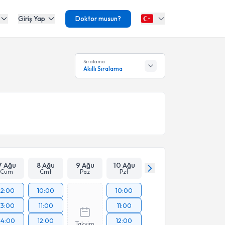
Giriş Yap
Doktor musun?
Sıralama
Akıllı Sıralama
7 Ağu
8 Ağu
9 Ağu
10 Ağu
Cum
Cmt
Paz
Pzt
12:00
10:00
10:00
13:00
11:00
11:00
14:00
12:00
12:00
Takvim