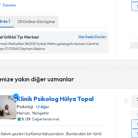
Devamı
dres
1
Online Görüşme
l İstiklal Tıp Merkezi
Haritada Göster
malı Mahallesi 34008 Sokak Metro güzergahı bulvarı Central
za 1/1 01060 Seyhan/Adana
enize yakın diğer uzmanlar
Klinik Psikolog Hülya Topal
Psikoloji
+
2
diğer
Mersin
, Yenişehir
5
(
39
Değerlendirme)
 takım şeyleri kafama takıyordum. Bunlardan bir türlü