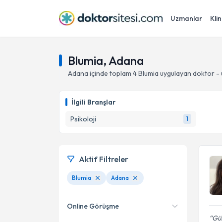
Uzmanlar
Klin
Blumia, Adana
Adana
içinde toplam
4
Blumia
uygulayan doktor -
İlgili Branşlar
Psikoloji
1
Aktif Filtreler
Blumia
Adana
Online Görüşme
Gül