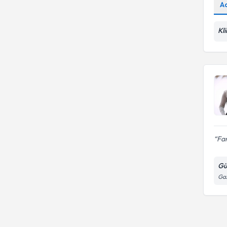
A
Kl
Far
Gü
Gaz