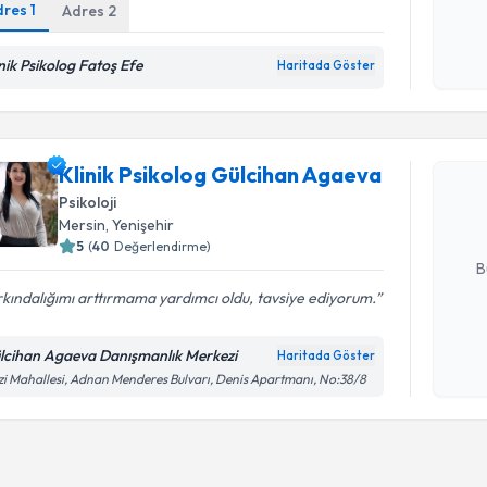
Kişisel
dres
1
Adres
2
okudum
işlenm
inik Psikolog Fatoş Efe
Haritada Göster
Randevu T
Klinik Ps
Klinik Psikolog Gülcihan Agaeva
oluşturun. 
hazırlandığ
Psikoloji
Mersin
, Yenişehir
E-posta Ad
5
(
40
Değerlendirme)
B
kındalığımı arttırmama yardımcı oldu, tavsiye ediyorum.
Kişisel
lcihan Agaeva Danışmanlık Merkezi
Haritada Göster
okudum
i Mahallesi, Adnan Menderes Bulvarı, Denis Apartmanı, No:38/8
işlenm