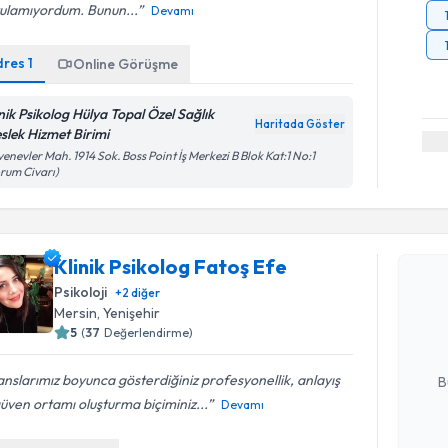
tulamıyordum. Bunun...
Devamı
dres
1
Online Görüşme
inik Psikolog Hülya Topal Özel Sağlık
Haritada Göster
slek Hizmet Birimi
enevler Mah. 1914 Sok. Boss Point İş Merkezi B Blok Kat:1 No:1
rum Civarı)
Randevu T
Klinik Psikolog Fatoş Efe
Klinik Psi
Psikoloji
+
2
diğer
Size bu uzm
Mersin
, Yenişehir
hazırlandığ
5
(
37
Değerlendirme)
E-posta Ad
nslarımız boyunca gösterdiğiniz profesyonellik, anlayış
B
üven ortamı oluşturma biçiminiz...
Devamı