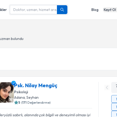
ikler
Blog
Kayıt Ol
 uzman bulundu
Psk. Nilay Mengüç
Psikoloji
Adana
, Seyhan
5
(
171
Değerlendirme)
eryüzlü sabırlı, alanında çok bilgili ve deneyimli olması iyi