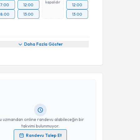
kapalıdır
17:00
12:00
12:00
18:00
13:00
13:00
Daha Fazla Göster
akvimi Talebi
kolog Fatoş Efe
için randevu takvimi talebi oluşturun.
andan randevu almanız için bir takvim
ında e-posta ile bilgilendireceğiz.
resiniz
u uzmandan online randevu alabileceğin bir
takvimi bulunmuyor.
Randevu Talep Et