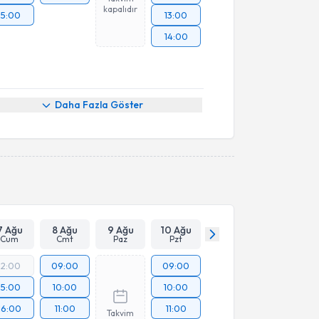
kapalıdır
15:00
13:00
14:00
Daha Fazla Göster
7 Ağu
8 Ağu
9 Ağu
10 Ağu
Cum
Cmt
Paz
Pzt
12:00
09:00
09:00
15:00
10:00
10:00
16:00
11:00
11:00
Takvim