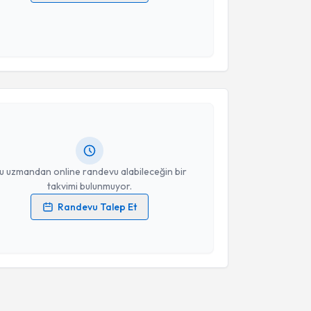
 verilerimin işlenmesine ilişkin
Aydınlatma Metni
'ni
 ve kişisel verilerimin belirtilen kapsamda
esini kabul ediyorum.
akvimi Talebi
Takvim Talebini Gönder
ikolog Gülcihan Agaeva
için randevu takvimi talebi
Size bu uzmandan randevu almanız için bir takvim
ında e-posta ile bilgilendireceğiz.
resiniz
u uzmandan online randevu alabileceğin bir
takvimi bulunmuyor.
Randevu Talep Et
 verilerimin işlenmesine ilişkin
Aydınlatma Metni
'ni
 ve kişisel verilerimin belirtilen kapsamda
esini kabul ediyorum.
Takvim Talebini Gönder