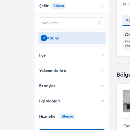
ki...
Şehir
Adana
Online danışmanlık sunan
uzmanları göster
A
Sadece
Adana
bölgesinde
uzman ara
Öze
Adana
Hur
Pla
İlçe
Yakınımda Ara
Bölg
Branşlar
Konumuma yakın uzmanları
Seyhan
göster
İlgi Alanları
Hizmetler
Blumia
Psikoloji
Bir