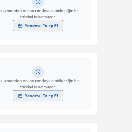
resiniz
u uzmandan online randevu alabileceğin bir
takvimi bulunmuyor.
Randevu Talep Et
akvimi Talebi
 verilerimin işlenmesine ilişkin
Aydınlatma Metni
'ni
 ve kişisel verilerimin belirtilen kapsamda
esini kabul ediyorum.
r Özcan
için randevu takvimi talebi oluşturun. Size bu
ndevu almanız için bir takvim hazırlandığında e-
lgilendireceğiz.
Takvim Talebini Gönder
resiniz
u uzmandan online randevu alabileceğin bir
takvimi bulunmuyor.
Randevu Talep Et
akvimi Talebi
 verilerimin işlenmesine ilişkin
Aydınlatma Metni
'ni
 ve kişisel verilerimin belirtilen kapsamda
esini kabul ediyorum.
kolog Gülnihal Ak
için randevu takvimi talebi
Size bu uzmandan randevu almanız için bir takvim
ında e-posta ile bilgilendireceğiz.