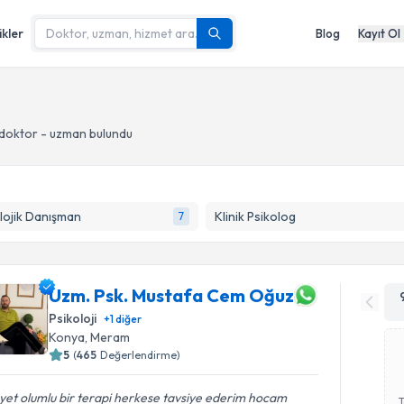
ikler
Blog
Kayıt Ol
doktor - uzman bulundu
lojik Danışman
Klinik Psikolog
7
Uzm. Psk. Mustafa Cem Oğuz
Psikoloji
+
1
diğer
Konya
, Meram
5
(
465
Değerlendirme)
et olumlu bir terapi herkese tavsiye ederim hocam