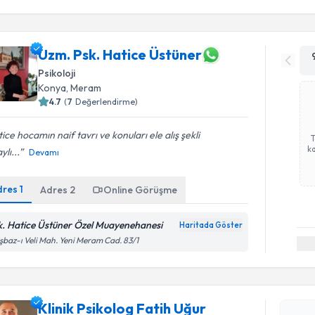
Uzm. Psk. Hatice Üstüner
Psikoloji
Konya
, Meram
4.7
(
7
Değerlendirme)
ice hocamın naif tavrı ve konuları ele alış şekli
ka
ylı...
Devamı
dres
1
Adres
2
Online Görüşme
k. Hatice Üstüner Özel Muayenehanesi
Haritada Göster
şbaz-ı Veli Mah. Yeni Meram Cad. 83/1
Randevu T
Klinik Psikolog Fatih Uğur
Klinik Psi