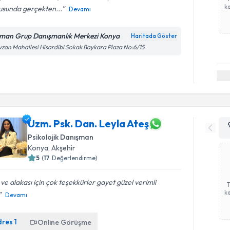
ka
usunda gerçekten...
Devamı
man Grup Danışmanlık Merkezi Konya
Haritada Göster
zan Mahallesi Hisardibi Sokak Baykara Plaza No:6/15
Uzm. Psk. Dan. Leyla Ateş
Psikolojik Danışman
Konya
, Akşehir
5
(
17
Değerlendirme)
i ve alakası için çok teşekkürler gayet güzel verimli
ka
Devamı
dres
1
Online Görüşme