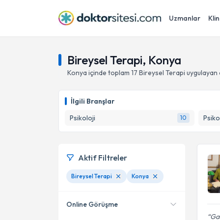
Uzmanlar
Klin
Bireysel Terapi, Konya
Konya
içinde toplam
17
Bireysel Terapi
uygulayan 
İlgili Branşlar
Psikoloji
Psiko
10
Aktif Filtreler
Bireysel Terapi
Konya
Online Görüşme
Gay