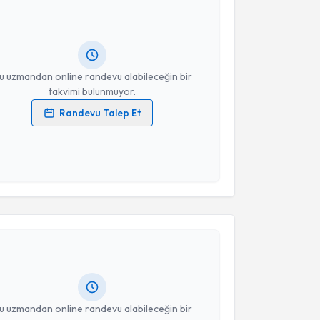
Size bu uzmandan randevu almanız için bir takvim
ında e-posta ile bilgilendireceğiz.
resiniz
u uzmandan online randevu alabileceğin bir
takvimi bulunmuyor.
Randevu Talep Et
 verilerimin işlenmesine ilişkin
Aydınlatma Metni
'ni
 ve kişisel verilerimin belirtilen kapsamda
esini kabul ediyorum.
akvimi Talebi
Takvim Talebini Gönder
kolog Betül Palancı
için randevu takvimi talebi
Size bu uzmandan randevu almanız için bir takvim
ında e-posta ile bilgilendireceğiz.
resiniz
u uzmandan online randevu alabileceğin bir