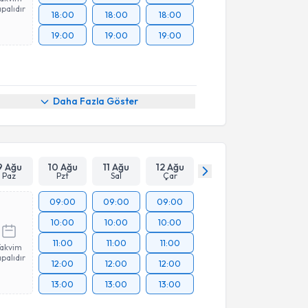
palıdır
18:00
18:00
18:00
19:00
19:00
19:00
Daha Fazla Göster
9 Ağu
10 Ağu
11 Ağu
12 Ağu
Paz
Pzt
Sal
Çar
09:00
09:00
09:00
10:00
10:00
10:00
11:00
11:00
11:00
Takvim
palıdır
12:00
12:00
12:00
13:00
13:00
13:00