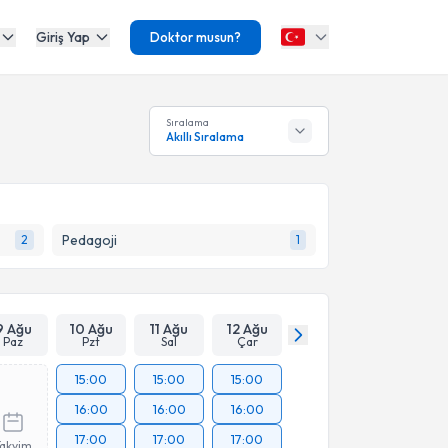
Giriş Yap
Doktor musun?
Sıralama
Akıllı Sıralama
Pedagoji
2
1
9 Ağu
10 Ağu
11 Ağu
12 Ağu
Paz
Pzt
Sal
Çar
15:00
15:00
15:00
16:00
16:00
16:00
17:00
17:00
17:00
Takvim