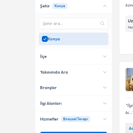
kon
Şehir
Konya
Online danışmanlık sunan
uzmanları göster
Uz
Sadece
Konya
bölgesinde
Hav
uzman ara
Konya
İlçe
Yakınımda Ara
Branşlar
Konumuma yakın uzmanları
Meram
göster
Selçuklu
İlgi Alanları
İlg
bi...
Akşehir
Hizmetler
Bireysel Terapi
Psikoloji
Karatay
A