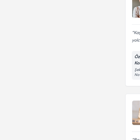
Ka
yolc
Öz
Ko
Şek
No
Bet