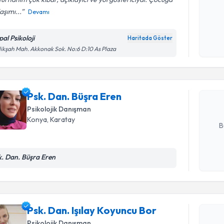
aşımı...
Devamı
Kişisel
okudum
al Psikoloji
Randevu T
Haritada Göster
işlenm
ikşah Mah. Akkonak Sok. No:6 D:10 As Plaza
Psk. Dan.
bu uzmandan
posta ile bi
Psk. Dan. Büşra Eren
Psikolojik Danışman
E-posta Ad
Konya
, Karatay
B
Randevu T
k. Dan. Büşra Eren
Kişisel
okudum
işlenm
Psk. Dan. 
oluşturun. 
Psk. Dan. Işılay Koyuncu Bor
hazırlandığ
Psikolojik Danışman