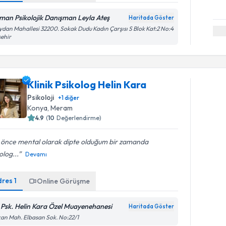
man Psikolojik Danışman Leyla Ateş
Haritada Göster
dan Mahallesi 32200. Sokak Dudu Kadın Çarşısı S Blok Kat:2 No:4
ehir
Klinik Psikolog Helin Kara
Psikoloji
+
1
diğer
Konya
, Meram
4.9
(
10
Değerlendirme)
 önce mental olarak dipte olduğum bir zamanda
olog...
Devamı
dres
1
Online Görüşme
. Psk. Helin Kara Özel Muayenehanesi
Haritada Göster
an Mah. Elbasan Sok. No:22/1