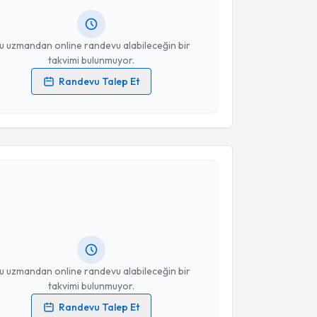
Takvim Talebini Gönder
resiniz
u uzmandan online randevu alabileceğin bir
takvimi bulunmuyor.
Randevu Talep Et
 verilerimin işlenmesine ilişkin
Aydınlatma Metni
'ni
 ve kişisel verilerimin belirtilen kapsamda
esini kabul ediyorum.
akvimi Talebi
Takvim Talebini Gönder
kolog Erdim Hasip Hakverir
için randevu takvimi
turun. Size bu uzmandan randevu almanız için bir
rlandığında e-posta ile bilgilendireceğiz.
resiniz
u uzmandan online randevu alabileceğin bir
takvimi bulunmuyor.
Randevu Talep Et