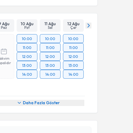
9 Ağu
10 Ağu
11 Ağu
12 Ağu
Paz
Pzt
Sal
Çar
10:00
10:00
10:00
11:00
11:00
11:00
12:00
12:00
12:00
Takvim
palıdır
13:00
13:00
13:00
14:00
14:00
14:00
Daha Fazla Göster
akvimi Talebi
kolog Fatih Uğur
için randevu takvimi talebi