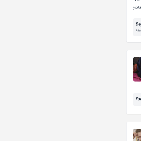
yakl
Bep
Mel
Ps