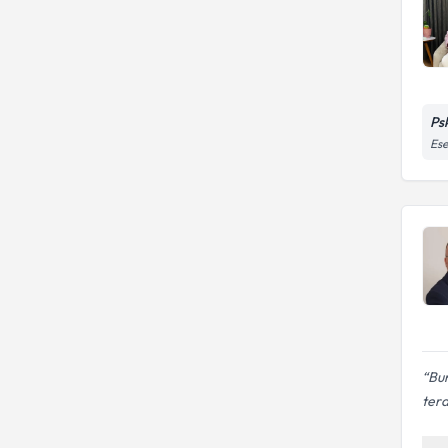
Ps
Ese
Bun
tera