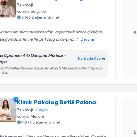
Psikoloji
oluşturun. 
Konya
, Selçuklu
hazırlandığ
5
(
65
Değerlendirme)
E-posta Ad
ybolan umutlarımı tekrardan yeşertmek üzere çıktığım
B
uluğumda internette psikolog arayışına...
Devamı
Kişisel
el Optimum Aile Danışma Merkezi -
Haritada Göster
okudum
nya
işlenm
er Mahallesi Kerbela Sokak Avrukon İş Merkezi No:2 Kat:5 İç Kapı
 :504
Randevu T
Klinik Psi
Klinik Psikolog Betül Palancı
oluşturun. 
Psikoloji
+
1
diğer
hazırlandığ
Konya
, Meram
4.8
(
3
Değerlendirme)
E-posta Ad
B
ül hanım çok kibar, açıklayıcı ve yol göstericiydi. Çocuğa