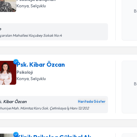
E-posta Ad
Konya
, Selçuklu
B
p
Randevu T
Kişisel
ıçarslan Mahallesi Koçubey Sokak No:4
okudum
işlenm
Psk. Kiba
uzmandan ra
Psk. Kibar Özcan
posta ile bi
Psikoloji
E-posta Ad
Konya
, Selçuklu
B
k. Kibar Özcan
Haritada Göster
Randevu T
Kişisel
huniye Mah. Mümtaz Koru Sok. Çetinkaya İş Hanı 12/202
okudum
işlenm
Klinik Psi
oluşturun. 
hazırlandığ