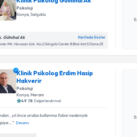
Klinik Psikolog Gülnihal Ak
Psikoloji
E-posta Ad
Konya
, Selçuklu
B
k. Gülnihal Ak
Haritada Göster
Kişisel
nler Mh. Horasan Sok. No:2 Görgülü Center B Blok Kat:5 Daire:25
okudum
işlenm
Randevu T
Klinik Psikolog Erdim Hasip
Hakverir
Klinik Psi
Psikoloji
talebi oluş
Konya
, Meram
takvim hazı
4.9
(
18
Değerlendirme)
E-posta Ad
dan , yıl önce araba kullanma fobisi nedeniyle
B
piye...
Devamı