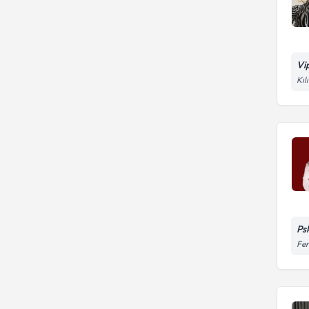
Vi
Kıl
Ps
Fer