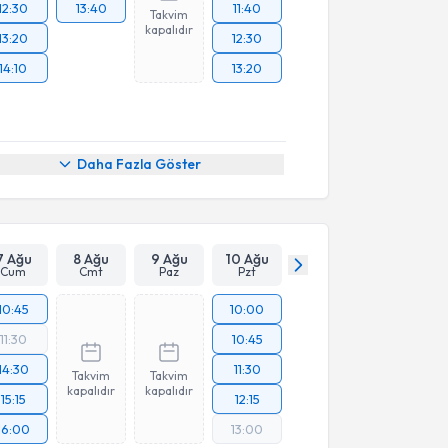
12:30
13:40
11:40
Takvim
kapalıdır
13:20
12:30
14:10
13:20
Daha Fazla Göster
7 Ağu
8 Ağu
9 Ağu
10 Ağu
Cum
Cmt
Paz
Pzt
10:45
10:00
11:30
10:45
14:30
11:30
Takvim
Takvim
kapalıdır
kapalıdır
15:15
12:15
16:00
13:00