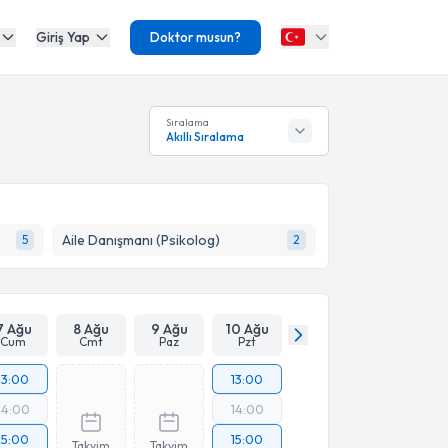
Giriş Yap
Doktor musun?
Sıralama
Akıllı Sıralama
Aile Danışmanı (Psikolog)
5
2
7 Ağu
8 Ağu
9 Ağu
10 Ağu
Cum
Cmt
Paz
Pzt
13:00
13:00
14:00
14:00
15:00
15:00
Takvim
Takvim