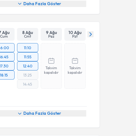
Daha Fazla Göster
7 Ağu
8 Ağu
9 Ağu
10 Ağu
Cum
Cmt
Paz
Pzt
16:00
11:10
16:45
11:55
17:30
12:40
Takvim
Takvim
kapalıdır
kapalıdır
18:15
13:25
14:45
Daha Fazla Göster