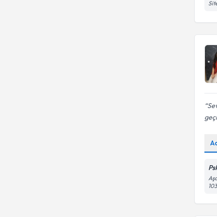
İstanbul Bilgi Üniversitesi
Sit
İstanbul Sabahattin Zaim
Üniversitesi
Sev
geç
A
Ps
Aşa
103