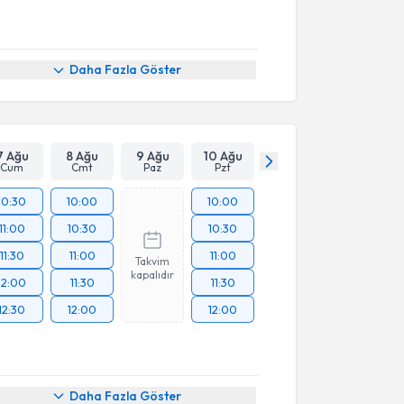
Daha Fazla Göster
7 Ağu
8 Ağu
9 Ağu
10 Ağu
Cum
Cmt
Paz
Pzt
10:30
10:00
10:00
11:00
10:30
10:30
11:30
11:00
11:00
Takvim
kapalıdır
12:00
11:30
11:30
12:30
12:00
12:00
Daha Fazla Göster