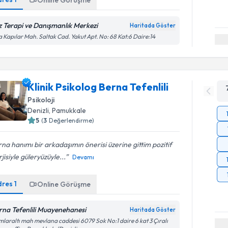
Online Görüşme
z Terapi ve Danışmanlık Merkezi
Haritada Göster
a Kapılar Mah. Saltak Cad. Yakut Apt. No: 68 Kat:6 Daire:14
Klinik Psikolog Berna Tefenlili
Psikoloji
Denizli
, Pamukkale
5
(
3
Değerlendirme)
na hanımı bir arkadaşımın önerisi üzerine gittim pozitif
jisiyle güleryüzüyle...
Devamı
dres
1
Online Görüşme
rna Tefenlili Muayenehanesi
Haritada Göster
laraltı mah mevlana caddesi 6079 Sok No:1 daire 6 kat 3 Çıralı