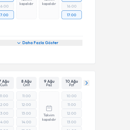
kapalıdır
kapalıdır
16:00
16:00
17:00
17:00
Daha Fazla Göster
7 Ağu
8 Ağu
9 Ağu
10 Ağu
Cum
Cmt
Paz
Pzt
11:00
11:00
10:00
12:00
12:00
11:00
13:00
13:00
12:00
Takvim
kapalıdır
14:00
14:00
13:00