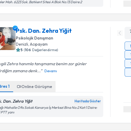
eler Mah. 6223 Sok. Batıkent Sitesi A Blok No:13 Daire:2
Psk. Dan. Zehra Yiğit
Psikolojik Danışman
Denizli
, Acıpayam
5
(
106
Değerlendirme)
gili Zehra hanımla tanışmamız benim zor günler
irdiğim zamana denk...
Devamı
dres
1
Online Görüşme
k. Dan. Zehra Yiğit
Haritada Göster
ğı Mahalle Ofis Sokak Kanarya İş Merkezi Bina No:2 Kat:1 Daire:
 PTT yanı