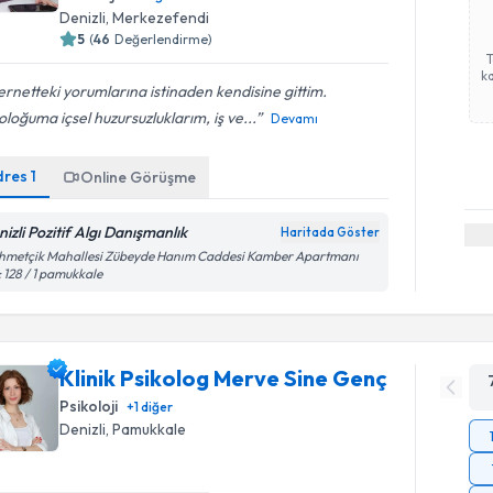
Denizli
, Merkezefendi
5
(
46
Değerlendirme)
ka
ernetteki yorumlarına istinaden kendisine gittim.
oloğuma içsel huzursuzluklarım, iş ve...
Devamı
dres
1
Online Görüşme
nizli Pozitif Algı Danışmanlık
Haritada Göster
hmetçik Mahallesi Zübeyde Hanım Caddesi Kamber Apartmanı
 128 / 1 pamukkale
Klinik Psikolog Merve Sine Genç
Psikoloji
+
1
diğer
Denizli
, Pamukkale