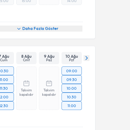
15:00
15:00
14:00
Daha Fazla Göster
7 Ağu
8 Ağu
9 Ağu
10 Ağu
Cum
Cmt
Paz
Pzt
10:30
09:00
11:00
09:30
11:30
10:00
Takvim
Takvim
kapalıdır
kapalıdır
12:00
10:30
12:30
11:00