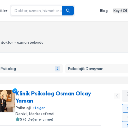
ikler
Blog
Kayıt Ol
 doktor - uzman bulundu
k Psikolog
Psikolojik Danışman
5
Klinik Psikolog Osman Olcay
Yaman
Psikoloji
+
1
diğer
Denizli
, Merkezefendi
5
(
6
Değerlendirme)