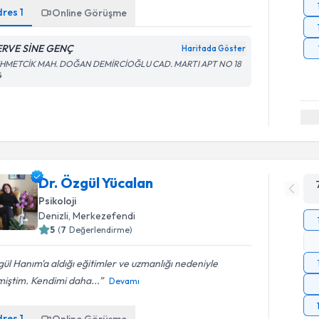
dres
1
Online Görüşme
RVE SİNE GENÇ
Haritada Göster
HMETCİK MAH. DOĞAN DEMİRCİOĞLU CAD. MARTI APT NO 18
4
Dr. Özgül Yücalan
Psikoloji
Denizli
, Merkezefendi
5
(
7
Değerlendirme)
ül Hanım'a aldığı eğitimler ve uzmanlığı nedeniyle
iştim. Kendimi daha...
Devamı
dres
1