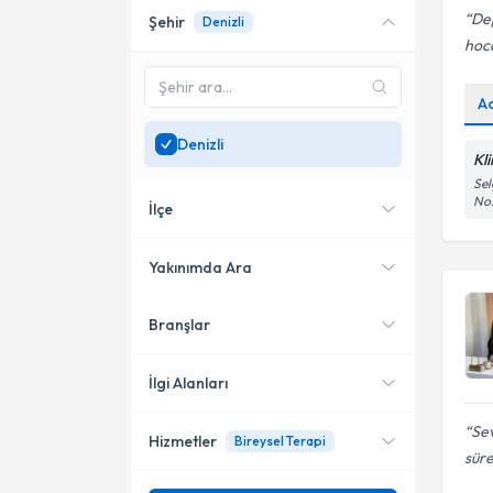
De
Şehir
Denizli
Online danışmanlık sunan
hoca
uzmanları göster
Sadece
Denizli
bölgesinde
A
uzman ara
Denizli
Kl
Sel
No:
İlçe
Yakınımda Ara
Branşlar
Konumuma yakın uzmanları
Merkezefendi
göster
Pamukkale
İlgi Alanları
Acıpayam
Sev
Hizmetler
Bireysel Terapi
Psikoloji
süre