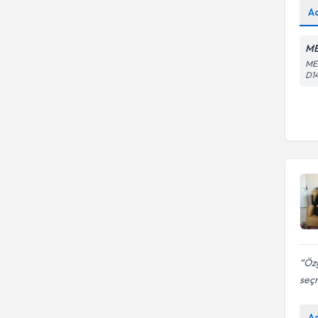
A
ME
ME
D1
Özg
seçm
A