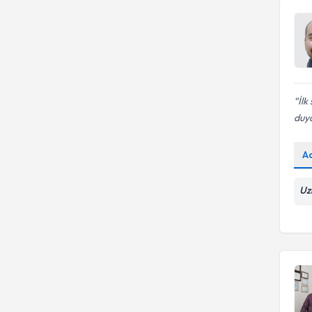
İlk
duy
A
Uz