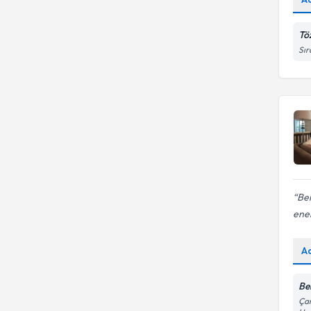
Tö
Sır
Ber
ener
A
Be
Çam