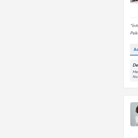
İnt
Psik
A
De
Me
No: