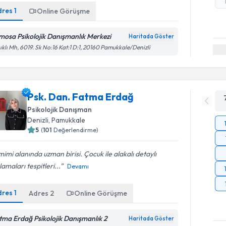
dres
1
Online Görüşme
mosa Psikolojik Danışmanlık Merkezi
Haritada Göster
ıklı Mh, 6019. Sk No:16 Kat:1 D:1, 20160 Pamukkale/Denizli
Psk. Dan. Fatma Erdağ
Psikolojik Danışman
Denizli
, Pamukkale
5
(
101
Değerlendirme)
imi alanında uzman birisi. Çocuk ile alakalı detaylı
lamaları tespitleri...
Devamı
dres
1
Adres
2
Online Görüşme
tma Erdağ Psikolojik Danışmanlık 2
Haritada Göster