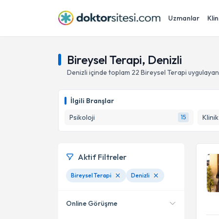
Uzmanlar
Klin
Bireysel Terapi, Denizli
Denizli
içinde toplam
22
Bireysel Terapi
uygulayan
İlgili Branşlar
Psikoloji
Klini
15
Aktif Filtreler
Bireysel Terapi
Denizli
Online Görüşme