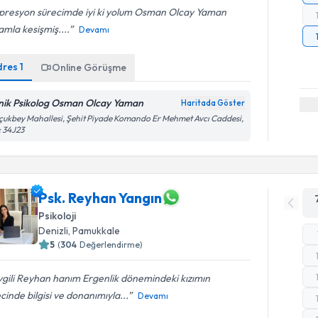
presyon sürecimde iyi ki yolum Osman Olcay Yaman
mla kesişmiş....
Devamı
dres
1
Online Görüşme
inik Psikolog Osman Olcay Yaman
Haritada Göster
çukbey Mahallesi, Şehit Piyade Komando Er Mehmet Avcı Caddesi,
 34J23
Psk. Reyhan Yangın
Psikoloji
Denizli
, Pamukkale
5
(
304
Değerlendirme)
gili Reyhan hanım Ergenlik dönemindeki kızımın
cinde bilgisi ve donanımıyla...
Devamı