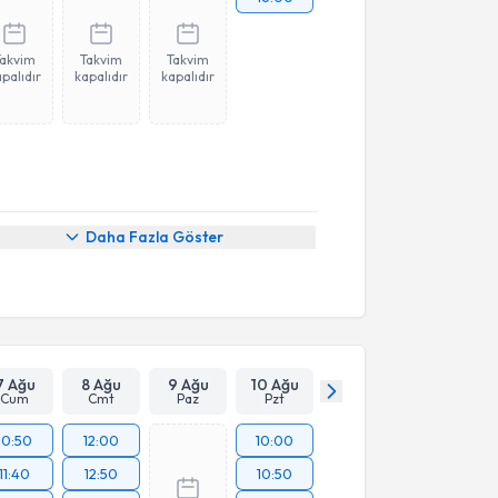
Takvim
Takvim
Takvim
palıdır
kapalıdır
kapalıdır
Daha Fazla Göster
7 Ağu
8 Ağu
9 Ağu
10 Ağu
Cum
Cmt
Paz
Pzt
10:50
12:00
10:00
11:40
12:50
10:50