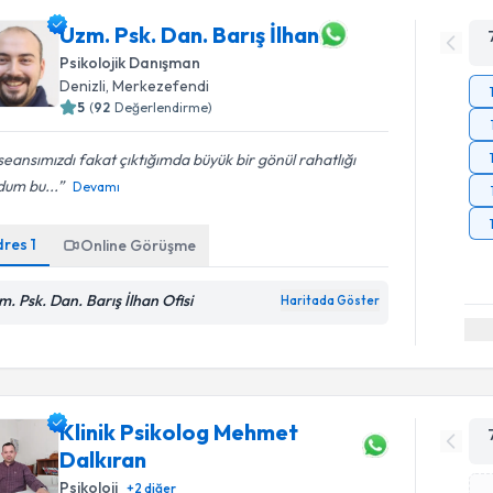
Uzm. Psk. Dan. Barış İlhan
Psikolojik Danışman
Denizli
, Merkezefendi
5
(
92
Değerlendirme)
 seansımızdı fakat çıktığımda büyük bir gönül rahatlığı
dum bu...
Devamı
dres
1
Online Görüşme
m. Psk. Dan. Barış İlhan Ofisi
Haritada Göster
Klinik Psikolog Mehmet
Dalkıran
Psikoloji
+
2
diğer