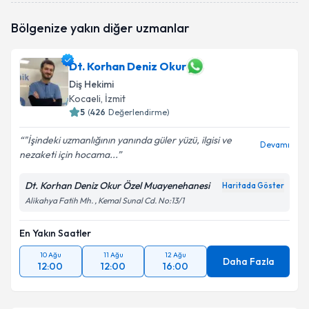
Dt. Oğuz Canberk Akgök
için randevu takvimi talebi
Bölgenize yakın diğer uzmanlar
oluşturun. Size bu uzmandan randevu almanız için bir
takvim hazırlandığında e-posta ile bilgilendireceğiz.
Dt. Korhan Deniz Okur
E-posta Adresiniz
Diş Hekimi
Kocaeli
, İzmit
5
(
426
Değerlendirme)
Kişisel verilerimin işlenmesine ilişkin
Aydınlatma
"İşindeki uzmanlığının yanında güler yüzü, ilgisi ve
Devamı
Metni
'ni okudum ve kişisel verilerimin belirtilen
nezaketi için hocama...
kapsamda işlenmesini kabul ediyorum.
Dt. Korhan Deniz Okur Özel Muayenehanesi
Haritada Göster
Alikahya Fatih Mh. , Kemal Sunal Cd. No:13/1
Takvim Talebini Gönder
En Yakın Saatler
10 Ağu
11 Ağu
12 Ağu
Daha Fazla
12:00
12:00
16:00