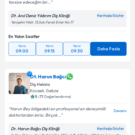
tavsiye edeceğim bir...
Dt. Anıl Deniz Yıldırım Diş Kliniği
Haritada Göster
Yenişehir Mah. 13.Sok.Ferah Evler No:17
En Yakın Saatler
Yarın
Yarın
Yarın
Daha Fazla
09:00
09:15
09:30
Dt. Harun Bağcı
Diş Hekimi
Kocaeli
, Gebze
5
(
71
Değerlendirme)
Harun Bey bölgedeki en profesyonel en deneyimlili
Devamı
doktorlardan birisi. Birçok...
Dr. Harun Bağcı Diş Kliniği
Haritada Göster