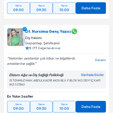
Yarın
Yarın
Yarın
Daha Fazla
09:00
09:30
10:00
Dt. Nursima Genç Yazıcı
Diş Hekimi
Gaziantep
, Şehitkamil
5
(
77
Değerlendirme)
Hekimler asistanlar çok kibar ve bilgililerdi,
Devamı
emeklerine sağlık
Elizium Ağız ve Diş Sağlığı Polikliniği
Haritada Göster
15 TEMMUZ MAH. ABDULKADİR AKSU BLV. F BLOK NO:130 F İÇ KAPI
NO:1 27560
En Yakın Saatler
Yarın
Yarın
Yarın
Daha Fazla
09:00
09:30
10:00