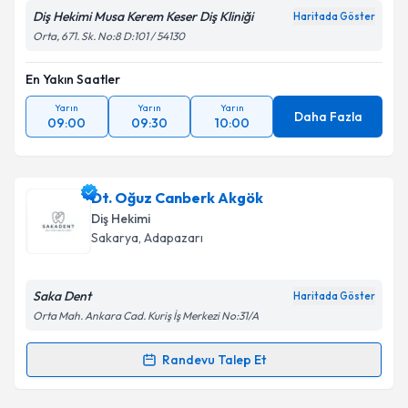
Diş Hekimi Musa Kerem Keser Diş Kliniği
Haritada Göster
Orta, 671. Sk. No:8 D:101 / 54130
En Yakın Saatler
Yarın
Yarın
Yarın
Daha Fazla
09:00
09:30
10:00
Dt. Oğuz Canberk Akgök
Diş Hekimi
Sakarya
, Adapazarı
Saka Dent
Haritada Göster
Orta Mah. Ankara Cad. Kuriş İş Merkezi No:31/A
Randevu Talep Et
Randevu Takvimi Talebi