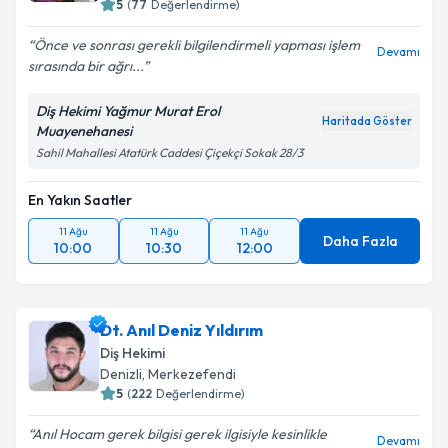
5
(
77
Değerlendirme)
Önce ve sonrası gerekli bilgilendirmeli yapması işlem
Devamı
sırasında bir ağrı...
Diş Hekimi Yağmur Murat Erol
Haritada Göster
Muayenehanesi
Sahil Mahallesi Atatürk Caddesi Çiçekçi Sokak 28/3
En Yakın Saatler
11 Ağu
11 Ağu
11 Ağu
Daha Fazla
10:00
10:30
12:00
Dt. Anıl Deniz Yıldırım
Diş Hekimi
Denizli
, Merkezefendi
5
(
222
Değerlendirme)
Anıl Hocam gerek bilgisi gerek ilgisiyle kesinlikle
Devamı