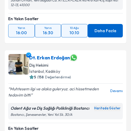
Sultan Orhan, Yeni Bağdat Cd. ATİLLA PLAZA No:478 Kat 4,İç kapı No:
12-13, 41000
En Yakın Saatler
Yarın
Yarın
10 Ağu
Daha Fazla
16:00
16:30
10:10
Dt. Erkan Erdoğan
Diş Hekimi
İstanbul
, Kadıköy
5
(
158
Değerlendirme)
Muhtesem ilgi ve alaka guleryuz. aci hissetmeden
Devamı
tedavim bitti
Odent Ağız ve Diş Sağlığı Polikliniği Bostancı
Haritada Göster
Bostancı, Şenesenevler, Yeni Yol Sk. 30/A
En Yakın Saatler