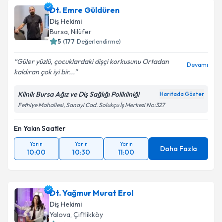
Dt. Emre Güldüren
Diş Hekimi
Bursa
, Nilüfer
5
(
177
Değerlendirme)
Güler yüzlü, çocuklardaki dişçi korkusunu Ortadan
Devamı
kaldıran çok iyi bir...
Klinik Bursa Ağız ve Diş Sağlığı Polikliniği
Haritada Göster
Fethiye Mahallesi, Sanayi Cad. Solukçu İş Merkezi No:327
En Yakın Saatler
Yarın
Yarın
Yarın
Daha Fazla
10:00
10:30
11:00
Dt. Yağmur Murat Erol
Diş Hekimi
Yalova
, Çiftlikköy