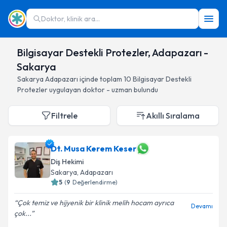
Doktor, klinik ara...
Bilgisayar Destekli Protezler, Adapazarı -
Sakarya
Sakarya
Adapazarı
içinde toplam
10
Bilgisayar Destekli
Protezler
uygulayan doktor - uzman bulundu
Filtrele
Akıllı Sıralama
Dt. Musa Kerem Keser
Diş Hekimi
Sakarya
, Adapazarı
5
(
9
Değerlendirme)
Çok temiz ve hijyenik bir klinik melih hocam ayrıca
Devamı
çok...