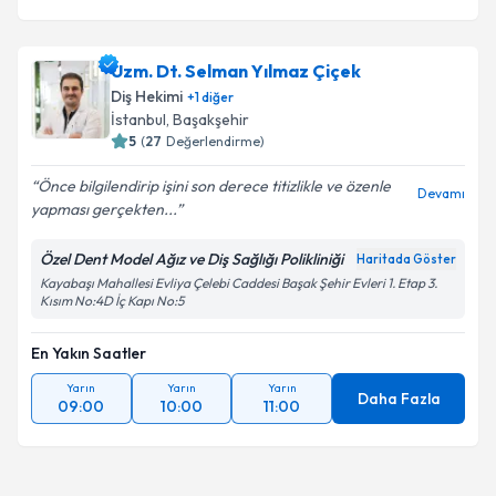
Uzm. Dt. Selman Yılmaz Çiçek
Diş Hekimi
+
1
diğer
İstanbul
, Başakşehir
5
(
27
Değerlendirme)
Önce bilgilendirip işini son derece titizlikle ve özenle
Devamı
yapması gerçekten...
Özel Dent Model Ağız ve Diş Sağlığı Polikliniği
Haritada Göster
Kayabaşı Mahallesi Evliya Çelebi Caddesi Başak Şehir Evleri 1. Etap 3.
Kısım No:4D İç Kapı No:5
En Yakın Saatler
Yarın
Yarın
Yarın
Daha Fazla
09:00
10:00
11:00