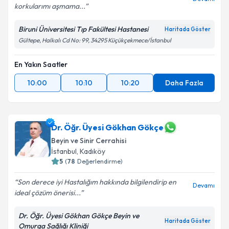
korkularımı aşmama...
Biruni Üniversitesi Tıp Fakültesi Hastanesi
Haritada Göster
Gültepe, Halkalı Cd No: 99, 34295 Küçükçekmece/İstanbul
En Yakın Saatler
10:00
10:10
10:20
Daha Fazla
Dr. Öğr. Üyesi Gökhan Gökçe
Beyin ve Sinir Cerrahisi
İstanbul
, Kadıköy
5
(
78
Değerlendirme)
Son derece iyi Hastalığım hakkında bilgilendirip en
Devamı
ideal çözüm önerisi...
Dr. Öğr. Üyesi Gökhan Gökçe Beyin ve
Haritada Göster
Omurga Sağlığı Kliniği