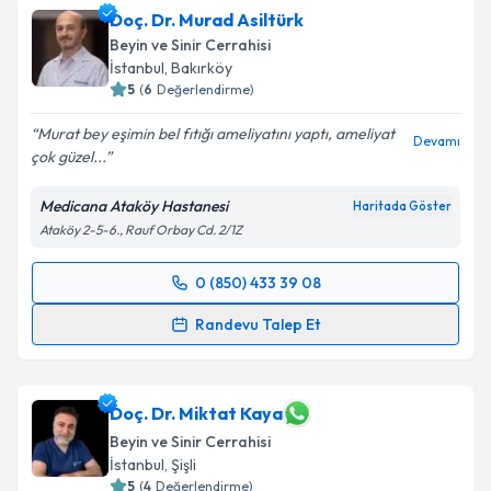
Doç. Dr. Murad Asiltürk
hazırlandığında e-posta ile bilgilendireceğiz.
Beyin ve Sinir Cerrahisi
E-posta Adresiniz
İstanbul
, Bakırköy
5
(
6
Değerlendirme)
Murat bey eşimin bel fıtığı ameliyatını yaptı, ameliyat
Devamı
çok güzel...
Kişisel verilerimin işlenmesine ilişkin
Aydınlatma
Metni
'ni okudum ve kişisel verilerimin belirtilen
Medicana Ataköy Hastanesi
Haritada Göster
kapsamda işlenmesini kabul ediyorum.
Ataköy 2-5-6., Rauf Orbay Cd. 2/1Z
Takvim Talebini Gönder
0 (850) 433 39 08
Randevu Takvimi Talebi
Randevu Talep Et
Doç. Dr. Murad Asiltürk
için randevu takvimi talebi
oluşturun. Size bu uzmandan randevu almanız için bir
takvim hazırlandığında e-posta ile bilgilendireceğiz.
Doç. Dr. Miktat Kaya
Beyin ve Sinir Cerrahisi
E-posta Adresiniz
İstanbul
, Şişli
5
(
4
Değerlendirme)