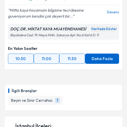
Mitta kaya hocamızin bilgisine tecrübesine
Devamı
guveniyorum kendisi çok deyerli bir...
Kişisel verilerimin işlenmesine ilişkin
Aydınlatma
Metni
'ni okudum ve kişisel verilerimin belirtilen
DOÇ.DR. MİKTAT KAYA MUAYENEHANESİ
Haritada Göster
kapsamda işlenmesini kabul ediyorum.
Büyükdere Cad. 19. Mayıs MAh. Sakarya Apt. No:6 Kat 6 D: 11
Takvim Talebini Gönder
En Yakın Saatler
10:30
11:00
11:30
Daha Fazla
İlgili Branşlar
Beyin ve Sinir Cerrahisi
3
İstanbul İlçeleri