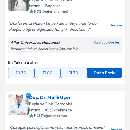
İstanbul
, Bağcılar
5
(
15
Değerlendirme)
Doktorumuz Hakan beyle kızımın beyninde tümör
Kişisel verilerimin işlenmesine ilişkin
Aydınlatma
Devamı
olduğunu öğrendiğimizde tanıştık. öncelikle...
Metni
'ni okudum ve kişisel verilerimin belirtilen
kapsamda işlenmesini kabul ediyorum.
Atlas Üniversitesi Hastanesi
Haritada Göster
Barbaros Mah, H. Ahmet Yesevi Cad, No: 149
Takvim Talebini Gönder
En Yakın Saatler
10:30
11:00
11:30
Daha Fazla
Doç. Dr. Melih Üçer
Beyin ve Sinir Cerrahisi
İstanbul
, Küçükçekmece
5
(
2
Değerlendirme)
Çok ilgili, çok bilgili, cana yakın doktorumuz, ameliyat
Devamı