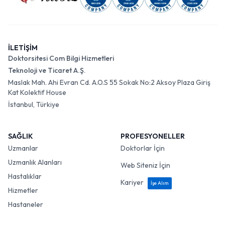
İLETİŞİM
Doktorsitesi Com Bilgi Hizmetleri
Teknoloji ve Ticaret A.Ş.
Maslak Mah. Ahi Evran Cd. A.O.S 55 Sokak No:2 Aksoy Plaza Giriş
Kat Kolektif House
İstanbul, Türkiye
SAĞLIK
PROFESYONELLER
Uzmanlar
Doktorlar İçin
Uzmanlık Alanları
Web Siteniz İçin
Hastalıklar
Kariyer
İşe Alım
Hizmetler
Hastaneler