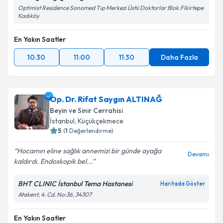
Optimist Residence Sonomed Tıp Merkezi Üstü Doktorlar Blok.Fikirtepe
Kadıköy
En Yakın Saatler
10:30
11:00
11:30
Daha Fazla
Op. Dr. Rifat Saygın ALTINAĞ
Beyin ve Sinir Cerrahisi
İstanbul
, Küçükçekmece
5
(
1
Değerlendirme)
Hocamın eline sağlık annemizi bir günde ayağa
Devamı
kaldırdı. Endoskopik bel...
BHT CLINIC İstanbul Tema Hastanesi
Haritada Göster
Atakent, 4. Cd. No:36, 34307
En Yakın Saatler