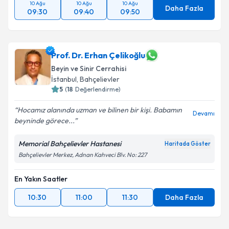
10 Ağu
10 Ağu
10 Ağu
Daha Fazla
09:30
09:40
09:50
Prof. Dr. Erhan Çelikoğlu
Beyin ve Sinir Cerrahisi
İstanbul
, Bahçelievler
5
(
18
Değerlendirme)
Hocamız alanında uzman ve bilinen bir kişi. Babamın
Devamı
beyninde görece...
Memorial Bahçelievler Hastanesi
Haritada Göster
Bahçelievler Merkez, Adnan Kahveci Blv. No: 227
En Yakın Saatler
10:30
11:00
11:30
Daha Fazla