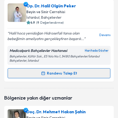
Op. Dr. Halil Olgün Peker
Beyin ve Sinir Cerrahisi
İstanbul
, Bahçelievler
4.9
(
9
Değerlendirme)
Halil hoca yenidoğan Hidrosefali tanısı olan
Devamı
bebeğimin ameliyatını gerçekleştiren başarılı...
Medicalpark Bahçelievler Hastanesi
Haritada Göster
Bahçelievler, Kültür Sok., E5 Yolu No:1, 34180 Bahçelievler/İstanbul
Bahçelievler, İstanbul
Randevu Talep Et
Randevu Takvimi Talebi
Op. Dr. Halil Olgün Peker
için randevu takvimi talebi
Bölgenize yakın diğer uzmanlar
oluşturun. Size bu uzmandan randevu almanız için bir
takvim hazırlandığında e-posta ile bilgilendireceğiz.
Doç. Dr. Mehmet Hakan Şahin
E-posta Adresiniz
Beyin ve Sinir Cerrahisi