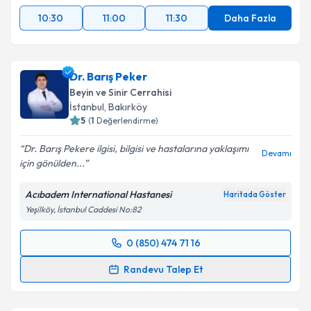
10:30
11:00
11:30
Daha Fazla
Dr. Barış Peker
Beyin ve Sinir Cerrahisi
İstanbul
, Bakırköy
5
(
1
Değerlendirme)
Dr. Barış Pekere ilgisi, bilgisi ve hastalarına yaklaşımı
Devamı
için gönülden...
Acıbadem International Hastanesi
Haritada Göster
Yeşilköy, İstanbul Caddesi No:82
0 (850) 474 71 16
Randevu Takvimi Talebi
Randevu Talep Et
Dr. Barış Peker
için randevu takvimi talebi oluşturun.
Size bu uzmandan randevu almanız için bir takvim