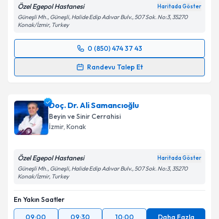
Özel Egepol Hastanesi
Haritada Göster
Güneşli Mh., Güneşli, Halide Edip Adıvar Bulv., 507 Sok. No:3, 35270
Konak/İzmir, Turkey
0 (850) 474 37 43
Randevu Takvimi Talebi
Randevu Talep Et
Doç. Dr. Arsal Acarbaş
için randevu takvimi talebi
oluşturun. Size bu uzmandan randevu almanız için bir
Doç. Dr. Ali Samancıoğlu
takvim hazırlandığında e-posta ile bilgilendireceğiz.
Beyin ve Sinir Cerrahisi
E-posta Adresiniz
İzmir
, Konak
Özel Egepol Hastanesi
Haritada Göster
Güneşli Mh., Güneşli, Halide Edip Adıvar Bulv., 507 Sok. No:3, 35270
Kişisel verilerimin işlenmesine ilişkin
Aydınlatma
Konak/İzmir, Turkey
Metni
'ni okudum ve kişisel verilerimin belirtilen
kapsamda işlenmesini kabul ediyorum.
En Yakın Saatler
09:00
09:30
10:00
Daha Fazla