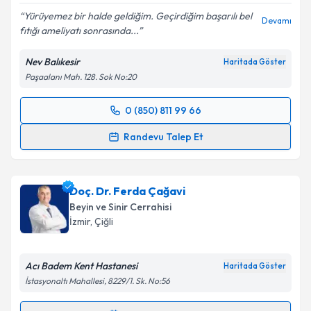
Yürüyemez bir halde geldiğim. Geçirdiğim başarılı bel
Devamı
fıtığı ameliyatı sonrasında...
Kişisel verilerimin işlenmesine ilişkin
Aydınlatma
Metni
'ni okudum ve kişisel verilerimin belirtilen
Nev Balıkesir
Haritada Göster
kapsamda işlenmesini kabul ediyorum.
Paşaalanı Mah. 128. Sok No:20
Takvim Talebini Gönder
0 (850) 811 99 66
Randevu Takvimi Talebi
Randevu Talep Et
Op. Dr. Emrah Yılmaz
için randevu takvimi talebi
oluşturun. Size bu uzmandan randevu almanız için bir
Doç. Dr. Ferda Çağavi
takvim hazırlandığında e-posta ile bilgilendireceğiz.
Beyin ve Sinir Cerrahisi
E-posta Adresiniz
İzmir
, Çiğli
Acı Badem Kent Hastanesi
Haritada Göster
İstasyonaltı Mahallesi, 8229/1. Sk. No:56
Kişisel verilerimin işlenmesine ilişkin
Aydınlatma
Metni
'ni okudum ve kişisel verilerimin belirtilen