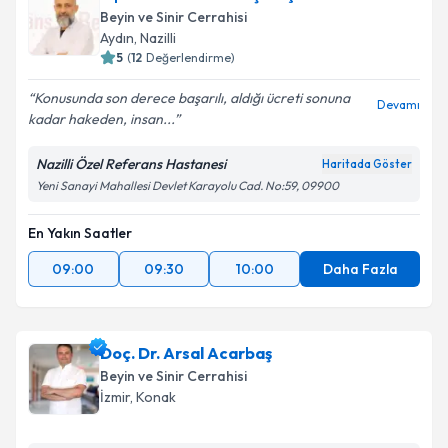
Beyin ve Sinir Cerrahisi
Aydın
, Nazilli
5
(
12
Değerlendirme)
Konusunda son derece başarılı, aldığı ücreti sonuna
Devamı
kadar hakeden, insan...
Nazilli Özel Referans Hastanesi
Haritada Göster
Yeni Sanayi Mahallesi Devlet Karayolu Cad. No:59, 09900
En Yakın Saatler
09:00
09:30
10:00
Daha Fazla
Doç. Dr. Arsal Acarbaş
Beyin ve Sinir Cerrahisi
İzmir
, Konak