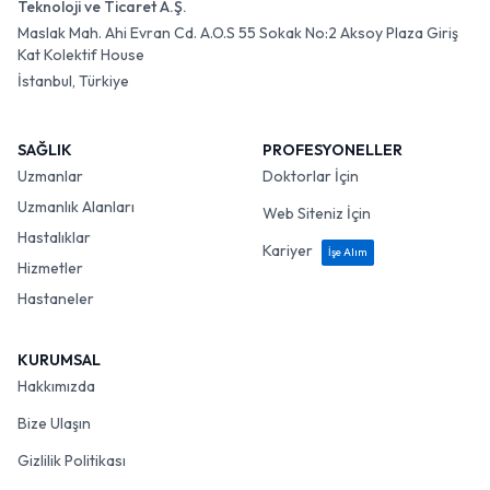
Teknoloji ve Ticaret A.Ş.
Maslak Mah. Ahi Evran Cd. A.O.S 55 Sokak No:2 Aksoy Plaza Giriş
Kat Kolektif House
İstanbul, Türkiye
SAĞLIK
PROFESYONELLER
Uzmanlar
Doktorlar İçin
Uzmanlık Alanları
Web Siteniz İçin
Hastalıklar
Kariyer
İşe Alım
Hizmetler
Hastaneler
KURUMSAL
Hakkımızda
Bize Ulaşın
Gizlilik Politikası