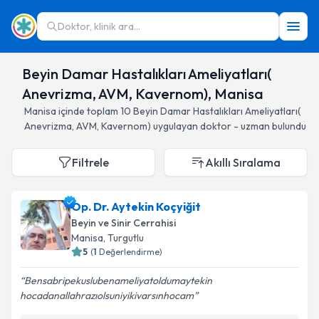
Doktor, klinik ara...
Beyin Damar Hastalıkları Ameliyatları(
Anevrizma, AVM, Kavernom), Manisa
Manisa
içinde toplam
10
Beyin Damar Hastalıkları Ameliyatları(
Anevrizma, AVM, Kavernom)
uygulayan doktor - uzman bulundu
Filtrele
Akıllı Sıralama
Op. Dr. Aytekin Koçyiğit
Beyin ve Sinir Cerrahisi
Manisa
, Turgutlu
5
(
1
Değerlendirme)
Bensabripekuslubenameliyatoldumaytekin
hocadanallahrazıolsuniyikivarsınhocam