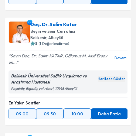
Takvim Talebini Gönder
Doç. Dr. Salim Katar
Beyin ve Sinir Cerrahisi
Balıkesir
, Altıeylül
5
(
1
Değerlendirme)
Sayın Doç. Dr. Salim KATAR, Oğlumuz M. Akif Ersoy
Devamı
un...
Balıkesir Üniversitesi Sağlık Uygulama ve
Haritada Göster
Araştırma Hastanesi
Paşaköy, Bigadiç yolu üzeri, 10145 Altıeylül
En Yakın Saatler
09:00
09:30
10:00
Daha Fazla