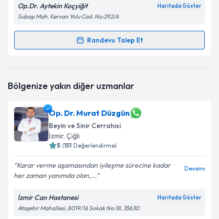
Op.Dr. Aytekin Koçyiğit
Haritada Göster
Subaşı Mah. Kervan Yolu Cad. No:292/A
Randevu Talep Et
Randevu Takvimi Talebi
Op. Dr. Aytekin Koçyiğit
için randevu takvimi talebi
Bölgenize yakın diğer uzmanlar
oluşturun. Size bu uzmandan randevu almanız için bir
takvim hazırlandığında e-posta ile bilgilendireceğiz.
Op. Dr. Murat Düzgün
E-posta Adresiniz
Beyin ve Sinir Cerrahisi
İzmir
, Çiğli
5
(
151
Değerlendirme)
Kişisel verilerimin işlenmesine ilişkin
Aydınlatma
Karar verme aşamasından iyileşme sürecine kadar
Devamı
Metni
'ni okudum ve kişisel verilerimin belirtilen
her zaman yanımda olan,...
kapsamda işlenmesini kabul ediyorum.
İzmir Can Hastanesi
Haritada Göster
Ataşehir Mahallesi, 8019/16 Sokak No:18, 35630
Takvim Talebini Gönder