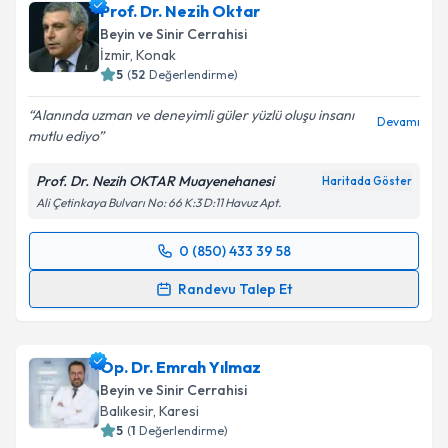
Prof. Dr. Nezih Oktar
Beyin ve Sinir Cerrahisi
İzmir
, Konak
5
(
52
Değerlendirme)
Alanında uzman ve deneyimli güler yüzlü oluşu insanı
Devamı
mutlu ediyo
Prof. Dr. Nezih OKTAR Muayenehanesi
Haritada Göster
Ali Çetinkaya Bulvarı No: 66 K:3 D:11 Havuz Apt.
0 (850) 433 39 58
Randevu Takvimi Talebi
Randevu Talep Et
Prof. Dr. Nezih Oktar
için randevu takvimi talebi
oluşturun. Size bu uzmandan randevu almanız için bir
Op. Dr. Emrah Yılmaz
takvim hazırlandığında e-posta ile bilgilendireceğiz.
Beyin ve Sinir Cerrahisi
E-posta Adresiniz
Balıkesir
, Karesi
5
(
1
Değerlendirme)