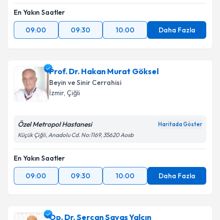
En Yakın Saatler
09:00
09:30
10:00
Daha Fazla
Prof. Dr. Hakan Murat Göksel
Beyin ve Sinir Cerrahisi
İzmir
, Çiğli
Özel Metropol Hastanesi
Haritada Göster
Küçük Çiğli, Anadolu Cd. No:1169, 35620 Aosb
En Yakın Saatler
09:00
09:30
10:00
Daha Fazla
Op. Dr. Sercan Savaş Yalçın