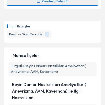
Randevu Talep Et
kapsamda işlenmesini kabul ediyorum.
Randevu Takvimi Talebi
Takvim Talebini Gönder
Doç. Dr. Ferda Çağavi
için randevu takvimi talebi
oluşturun. Size bu uzmandan randevu almanız için bir
İlgili Branşlar
takvim hazırlandığında e-posta ile bilgilendireceğiz.
Beyin ve Sinir Cerrahisi
1
E-posta Adresiniz
Manisa İlçeleri
Kişisel verilerimin işlenmesine ilişkin
Aydınlatma
Turgutlu
Metni
Beyin Damar Hastalıkları Ameliyatları(
'ni okudum ve kişisel verilerimin belirtilen
kapsamda işlenmesini kabul ediyorum.
Anevrizma, AVM, Kavernom)
Beyin Damar Hastalıkları Ameliyatları(
Takvim Talebini Gönder
Anevrizma, AVM, Kavernom) ile İlgili
Hastalıklar