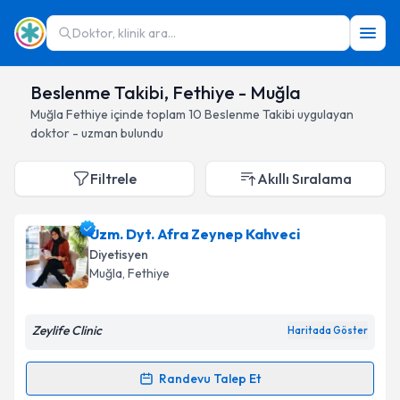
Doktor, klinik ara...
Beslenme Takibi, Fethiye - Muğla
Muğla
Fethiye
içinde toplam
10
Beslenme Takibi
uygulayan
doktor - uzman bulundu
Filtrele
Akıllı Sıralama
Uzm. Dyt. Afra Zeynep Kahveci
Diyetisyen
Muğla
, Fethiye
Zeylife Clinic
Haritada Göster
Randevu Talep Et
Randevu Takvimi Talebi