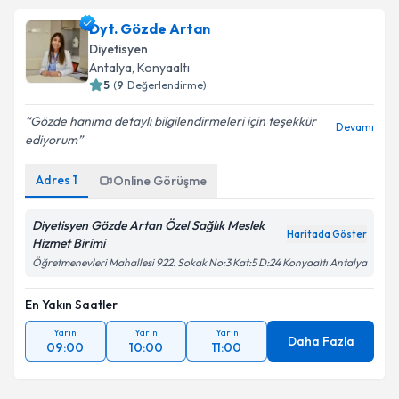
Dyt. Gözde Artan
Diyetisyen
Antalya
, Konyaaltı
5
(
9
Değerlendirme)
Gözde hanıma detaylı bilgilendirmeleri için teşekkür
Devamı
ediyorum
Adres
1
Online Görüşme
Diyetisyen Gözde Artan Özel Sağlık Meslek
Haritada Göster
Hizmet Birimi
Öğretmenevleri Mahallesi 922. Sokak No:3 Kat:5 D:24 Konyaaltı Antalya
En Yakın Saatler
Yarın
Yarın
Yarın
Daha Fazla
09:00
10:00
11:00