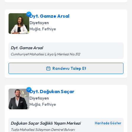
Uzm. Dyt. Afra Zeynep Kahveci
için randevu
Dyt. Gamze Arsal
takvimi talebi oluşturun. Size bu uzmandan randevu
Diyetisyen
almanız için bir takvim hazırlandığında e-posta ile
Muğla
, Fethiye
bilgilendireceğiz.
E-posta Adresiniz
Dyt. Gamze Arsal
Cumhuriyet Mahallesi Likya İş Merkezi No:312
Randevu Talep Et
Randevu Takvimi Talebi
Kişisel verilerimin işlenmesine ilişkin
Aydınlatma
Metni
'ni okudum ve kişisel verilerimin belirtilen
kapsamda işlenmesini kabul ediyorum.
Dyt. Gamze Arsal
için randevu takvimi talebi
Dyt. Doğukan Saçar
oluşturun. Size bu uzmandan randevu almanız için bir
Diyetisyen
takvim hazırlandığında e-posta ile bilgilendireceğiz.
Takvim Talebini Gönder
Muğla
, Fethiye
E-posta Adresiniz
Doğukan Saçar Sağlıklı Yaşam Merkezi
Haritada Göster
Tuzla Mahallesi Süleyman Demirel Bulvarı