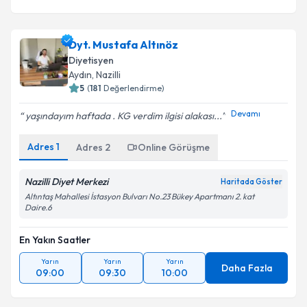
Dyt. Mustafa Altınöz
Diyetisyen
Aydın
, Nazilli
5
(
181
Değerlendirme)
Devamı
yaşındayım haftada . KG verdim ilgisi alakası...
Adres
1
Adres
2
Online Görüşme
Nazilli Diyet Merkezi
Haritada Göster
Altıntaş Mahallesi İstasyon Bulvarı No.23 Bükey Apartmanı 2. kat
Daire.6
En Yakın Saatler
Yarın
Yarın
Yarın
Daha Fazla
09:00
09:30
10:00