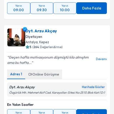
Yarın
Yarın
Yarın
Daha Fazla
09:00
09:30
10:00
Dyt. Arzu Akçay
Diyetisyen
Antalya
, Kepez
5
(
264
Değerlendirme)
Geçen hafta motivasyonum düşmüştü kilo almıştım
Devamı
ama bu hafta...
Adres
1
Online Görüşme
Dyt. Arzu Akçay
Haritada Göster
Özgürlük Mh. Mehmet Akif Cad. Karayolları Sitesi No:25 10.Blok Kat:1 D:1
En Yakın Saatler
Yarın
Yarın
Yarın