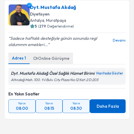
Dyt. Mustafa Akdağ
Diyetisyen
Antalya
, Muratpaşa
5
(
279
Değerlendirme)
Sadece haftalık desteğiyle günün sonunda regl
Devamı
oldummm emekleri...
Adres
1
Online Görüşme
Dyt. Mustafa Akdağ Özel Sağlık Hizmet Birimi
Haritada Göster
Altındağ Mah. 100. Yıl Bulv. Cıty Plaza No:12 Kat :2 D:203
En Yakın Saatler
Yarın
Yarın
Yarın
Daha Fazla
08:00
08:15
08:30