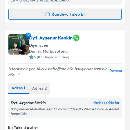
Cumhuriyet, Hükümet Cd. No:4, 55400
Randevu Talep Et
Randevu Takvimi Talebi
Dyt. Zübeyde Semiz
için randevu takvimi talebi
Dyt. Ayşenur Keskin
oluşturun. Size bu uzmandan randevu almanız için bir
Diyetisyen
takvim hazırlandığında e-posta ile bilgilendireceğiz.
Denizli
, Merkezefendi
5
(
85
Değerlendirme)
E-posta Adresiniz
Harika bir yer. Küçük bebeğime bile bakıyorlar tam bir
Devamı
aile...
Adres
1
Kişisel verilerimin işlenmesine ilişkin
Adres
2
Aydınlatma
Metni
'ni okudum ve kişisel verilerimin belirtilen
kapsamda işlenmesini kabul ediyorum.
Dyt. Ayşenur Keskin
Haritada Göster
Bahçelievler Mahallesi Uğur Mumcu Caddesi No:2 Kat:4 Daire:28 Adalet
Home Ofis
Takvim Talebini Gönder
En Yakın Saatler