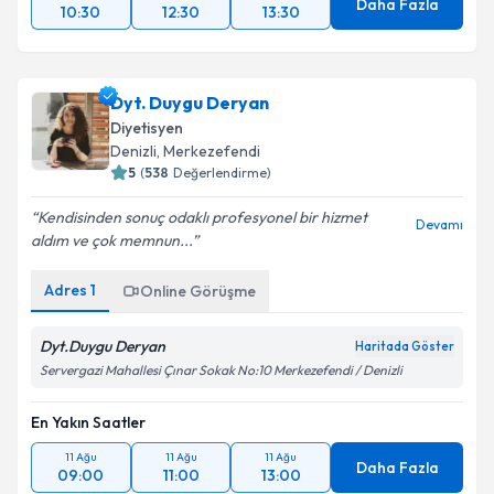
Daha Fazla
10:30
12:30
13:30
Dyt. Duygu Deryan
Diyetisyen
Denizli
, Merkezefendi
5
(
538
Değerlendirme)
Kendisinden sonuç odaklı profesyonel bir hizmet
Devamı
aldım ve çok memnun...
Adres
1
Online Görüşme
Dyt.Duygu Deryan
Haritada Göster
Servergazi Mahallesi Çınar Sokak No:10 Merkezefendi / Denizli
En Yakın Saatler
11 Ağu
11 Ağu
11 Ağu
Daha Fazla
09:00
11:00
13:00