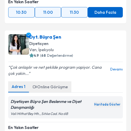
En Yakın Saatler
10:30
11:00
11:30
Daha Fazla
Dyt. Büşra Şen
Diyetisyen
Van
,
İpekyolu
4.9
(
68
Değerlendirme)
Çok anlaşılır ve net şekilde program yapiyor. Cana
Devamı
çok yakin...
Adres
1
Online Görüşme
Diyetisyen Büşra Şen Beslenme ve Diyet
Haritada Göster
Danışmanlığı
Vali Mithat Bey Mh., Sıhke Cad. No:6B
En Yakın Saatler