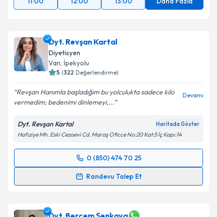
11:00
12:00
13:00
Daha Fazla
Dyt. Revşan Kartal
Diyetisyen
Van
,
İpekyolu
5
(
322
Değerlendirme)
Revşan Hanımla başladığım bu yolculukta sadece kilo
Devamı
vermedim; bedenimi dinlemeyi,...
Dyt. Revşan Kartal
Haritada Göster
Hafıziye Mh. Eski Cezaevi Cd. Maraş Oficce No:20 Kat:5 İç Kapı:14
0 (850) 474 70 25
Randevu Takvimi Talebi
Randevu Talep Et
Dyt. Revşan Kartal
için randevu takvimi talebi
oluşturun. Size bu uzmandan randevu almanız için bir
takvim hazırlandığında e-posta ile bilgilendireceğiz.
Dyt. Berçem Şenkaya