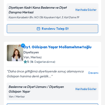
Diyetisyen Kadri Kana Beslenme ve Diyet
Haritada Göster
Danışma Merkezi
Kişisel verilerimin işlenmesine ilişkin
Aydınlatma
Kazım Karabekir Blv. NO:136 Kayakent Apt. 3. Kat Daire:19
Metni
'ni okudum ve kişisel verilerimin belirtilen
kapsamda işlenmesini kabul ediyorum.
Randevu Talep Et
Randevu Takvimi Talebi
Takvim Talebini Gönder
Dyt. Kadri Kana
için randevu takvimi talebi oluşturun.
Dyt. Gülsipan Yaşar Mollamehmetoğlu
Size bu uzmandan randevu almanız için bir takvim
Diyetisyen
hazırlandığında e-posta ile bilgilendireceğiz.
Van
,
Merkez
5
(
16
Değerlendirme)
E-posta Adresiniz
Daha önce gittiğimiz diyetisyende sonuç alamayınca
Devamı
Gülsipan hanima denk geldik...
Beslenme ve Diyet Uzmanı / Diyetisyen
Kişisel verilerimin işlenmesine ilişkin
Aydınlatma
Haritada Göster
Gülsipan Yaşar
Metni
'ni okudum ve kişisel verilerimin belirtilen
Van / Merkez
kapsamda işlenmesini kabul ediyorum.