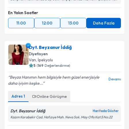
En Yakın Saatler
11:00
12:00
13:00
Daha Fazla
Dyt. Beyzanur İddiğ
Diyetisyen
Van
,
İpekyolu
5
(
169
Değerlendirme)
Beyza Hanımın hem bilgisiyle hem güzel enerjisiyle
Devamı
daha iyiyim keşke...
Adres
1
Online Görüşme
Dyt. Beyzanur İddiğ
Haritada Göster
Kazım Karabekir Cad. Hafızıye Mah. Neva Sok. May Ofis Kat:5 No:22