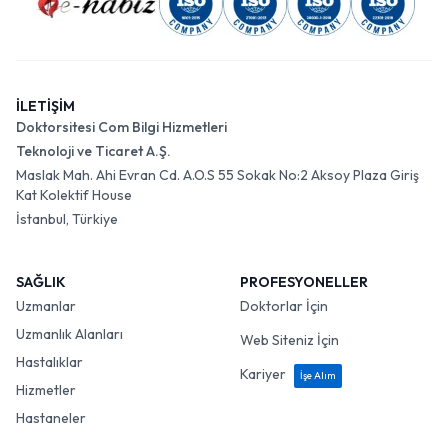
İLETİŞİM
Doktorsitesi Com Bilgi Hizmetleri
Teknoloji ve Ticaret A.Ş.
Maslak Mah. Ahi Evran Cd. A.O.S 55 Sokak No:2 Aksoy Plaza Giriş
Kat Kolektif House
İstanbul, Türkiye
SAĞLIK
PROFESYONELLER
Uzmanlar
Doktorlar İçin
Uzmanlık Alanları
Web Siteniz İçin
Hastalıklar
Kariyer
İşe Alım
Hizmetler
Hastaneler