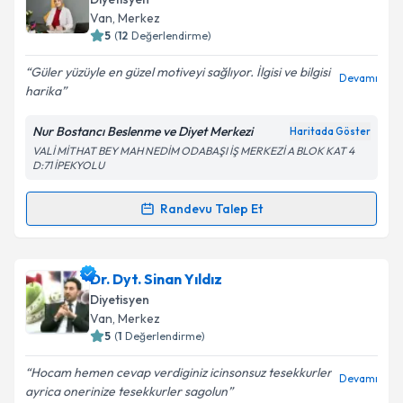
takvim hazırlandığında e-posta ile bilgilendireceğiz.
Van
,
Merkez
5
(
12
Değerlendirme)
E-posta Adresiniz
Güler yüzüyle en güzel motiveyi sağlıyor. İlgisi ve bilgisi
Devamı
harika
Nur Bostancı Beslenme ve Diyet Merkezi
Haritada Göster
Kişisel verilerimin işlenmesine ilişkin
Aydınlatma
VALİ MİTHAT BEY MAH NEDİM ODABAŞI İŞ MERKEZİ A BLOK KAT 4
Metni
'ni okudum ve kişisel verilerimin belirtilen
D:71 İPEKYOLU
kapsamda işlenmesini kabul ediyorum.
Randevu Talep Et
Randevu Takvimi Talebi
Takvim Talebini Gönder
Dyt. Nur Bostancı
için randevu takvimi talebi
Dr. Dyt. Sinan Yıldız
oluşturun. Size bu uzmandan randevu almanız için bir
Diyetisyen
takvim hazırlandığında e-posta ile bilgilendireceğiz.
Van
,
Merkez
5
(
1
Değerlendirme)
E-posta Adresiniz
Hocam hemen cevap verdiginiz icinsonsuz tesekkurler
Devamı
ayrica onerinize tesekkurler sagolun