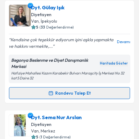
Dyt. Aykut Doğu
için randevu takvimi talebi oluşturun.
Dyt. Gülay Işık
Size bu uzmandan randevu almanız için bir takvim
Takvim Talebini Gönder
Diyetisyen
hazırlandığında e-posta ile bilgilendireceğiz.
Van
,
İpekyolu
5
(
33
Değerlendirme)
E-posta Adresiniz
Kendisine çok teşekkür ediyorum işini aşkla yapmakta
Devamı
ve hakkını vermekte,...
Begonya Beslenme ve Diyet Danışmanlık
Kişisel verilerimin işlenmesine ilişkin
Aydınlatma
Haritada Göster
Merkezi
Metni
'ni okudum ve kişisel verilerimin belirtilen
Hafıziye Mahallesi Kazım Karabekir Bulvarı Maraşcity İş Merkezi No 32
kapsamda işlenmesini kabul ediyorum.
kat 5 Daire 32
Randevu Talep Et
Takvim Talebini Gönder
Randevu Takvimi Talebi
Dyt. Gülay Işık
için randevu takvimi talebi oluşturun.
Dyt. Sema Nur Arslan
Size bu uzmandan randevu almanız için bir takvim
Diyetisyen
hazırlandığında e-posta ile bilgilendireceğiz.
Van
,
Merkez
5
(
1
Değerlendirme)