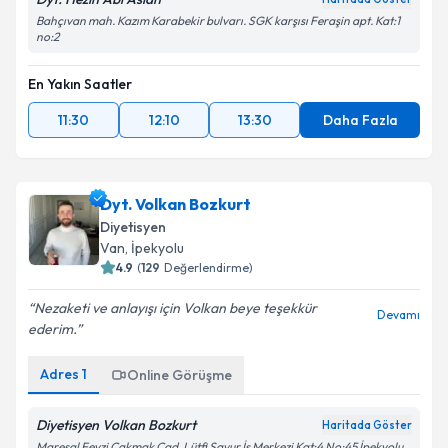
Bahçıvan mah. Kazım Karabekir bulvarı. SGK karşısı Feraşin apt. Kat:1
no:2
En Yakın Saatler
11:30
12:10
13:30
Daha Fazla
Dyt. Volkan Bozkurt
Diyetisyen
Van
,
İpekyolu
4.9
(
129
Değerlendirme)
Nezaketi ve anlayışı için Volkan beye teşekkür
Devamı
ederim.
Adres
1
Online Görüşme
Diyetisyen Volkan Bozkurt
Haritada Göster
Mareşal Fevzi Çakmak Cad. Lütfi Şavur İş Merkezi Kat:4 No:45 İpekyolu