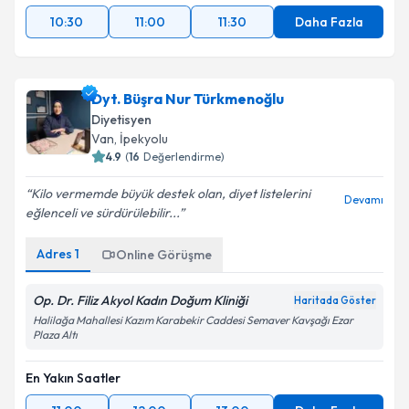
10:30
11:00
11:30
Daha Fazla
Dyt. Büşra Nur Türkmenoğlu
Diyetisyen
Van
,
İpekyolu
4.9
(
16
Değerlendirme)
Kilo vermemde büyük destek olan, diyet listelerini
Devamı
eğlenceli ve sürdürülebilir...
Adres
1
Online Görüşme
Op. Dr. Filiz Akyol Kadın Doğum Kliniği
Haritada Göster
Halilağa Mahallesi Kazım Karabekir Caddesi Semaver Kavşağı Ezar
Plaza Altı
En Yakın Saatler