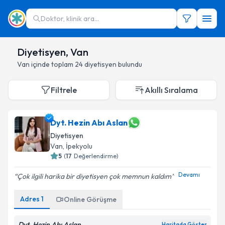
Doktor, klinik ara...
Diyetisyen, Van
Van
içinde toplam
24
diyetisyen
bulundu
Filtrele
Akıllı Sıralama
Dyt. Hezin Abı Aslan
Diyetisyen
Van
,
İpekyolu
5
(
17
Değerlendirme)
Devamı
Çok ilgili harika bir diyetisyen çok memnun kaldım
Adres
1
Online Görüşme
Dyt. Hezin Abı Aslan
Haritada Göster