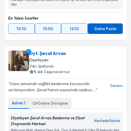
Van
En Yakın Saatler
10:10
10:50
12:10
Daha Fazla
Dyt. Şeval Arvas
Diyetisyen
Van
,
İpekyolu
5
(
46
Değerlendirme)
Uzun zamandır sağlıklı beslenme konusunda
Devamı
zorlanıyordum. Şeval hanım sayesinde sadece...
Adres
1
Online Görüşme
Diyetisyen Şeval Arvas Beslenme ve Diyet
Haritada Göster
Dnışmanlık Merkezi
Bahçıvan Mah. Hamza Dayı Sok. Tunç İş Merkezi̇ K:2 No:19 İpekyolu Van