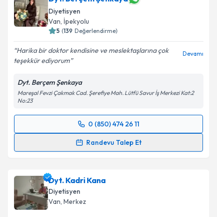
Diyetisyen
E-posta Adresiniz
Van
,
İpekyolu
5
(
139
Değerlendirme)
Harika bir doktor kendisine ve meslektaşlarına çok
Devamı
teşekkür ediyorum
Kişisel verilerimin işlenmesine ilişkin
Aydınlatma
Metni
'ni okudum ve kişisel verilerimin belirtilen
Dyt. Berçem Şenkaya
kapsamda işlenmesini kabul ediyorum.
Mareşal Fevzi Çakmak Cad. Şerefiye Mah. Lütfü Savur İş Merkezi Kat:2
No:23
Takvim Talebini Gönder
0 (850) 474 26 11
Randevu Takvimi Talebi
Randevu Talep Et
Dyt. Berçem Şenkaya
için randevu takvimi talebi
oluşturun. Size bu uzmandan randevu almanız için bir
Dyt. Kadri Kana
takvim hazırlandığında e-posta ile bilgilendireceğiz.
Diyetisyen
E-posta Adresiniz
Van
,
Merkez