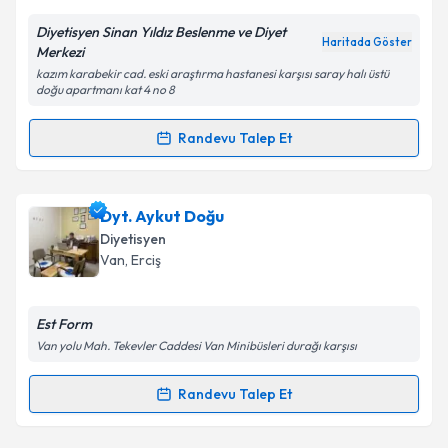
Diyetisyen Sinan Yıldız Beslenme ve Diyet
Kişisel verilerimin işlenmesine ilişkin
Aydınlatma
Haritada Göster
Merkezi
Metni
'ni okudum ve kişisel verilerimin belirtilen
kazım karabekir cad. eski araştırma hastanesi karşısı saray halı üstü
kapsamda işlenmesini kabul ediyorum.
doğu apartmanı kat 4 no 8
Randevu Talep Et
Takvim Talebini Gönder
Randevu Takvimi Talebi
Dr. Dyt. Sinan Yıldız
için randevu takvimi talebi
Dyt. Aykut Doğu
oluşturun. Size bu uzmandan randevu almanız için bir
Diyetisyen
takvim hazırlandığında e-posta ile bilgilendireceğiz.
Van
,
Erciş
E-posta Adresiniz
Est Form
Van yolu Mah. Tekevler Caddesi Van Minibüsleri durağı karşısı
Kişisel verilerimin işlenmesine ilişkin
Aydınlatma
Randevu Talep Et
Randevu Takvimi Talebi
Metni
'ni okudum ve kişisel verilerimin belirtilen
kapsamda işlenmesini kabul ediyorum.