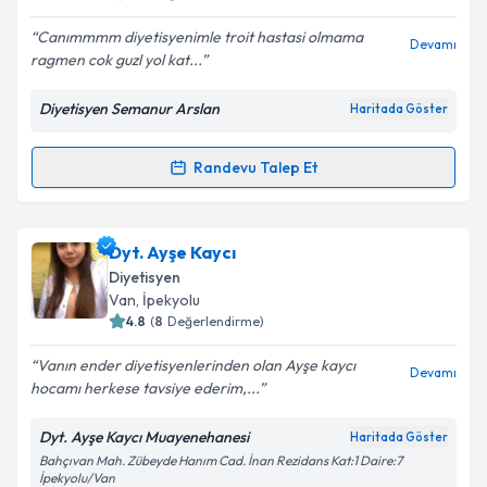
E-posta Adresiniz
Canımmmm diyetisyenimle troit hastasi olmama
Devamı
ragmen cok guzl yol kat...
Diyetisyen Semanur Arslan
Haritada Göster
Kişisel verilerimin işlenmesine ilişkin
Aydınlatma
Metni
'ni okudum ve kişisel verilerimin belirtilen
kapsamda işlenmesini kabul ediyorum.
Randevu Talep Et
Randevu Takvimi Talebi
Takvim Talebini Gönder
Dyt. Sema Nur Arslan
için randevu takvimi talebi
Dyt. Ayşe Kaycı
oluşturun. Size bu uzmandan randevu almanız için bir
Diyetisyen
takvim hazırlandığında e-posta ile bilgilendireceğiz.
Van
,
İpekyolu
4.8
(
8
Değerlendirme)
E-posta Adresiniz
Vanın ender diyetisyenlerinden olan Ayşe kaycı
Devamı
hocamı herkese tavsiye ederim,...
Dyt. Ayşe Kaycı Muayenehanesi
Haritada Göster
Kişisel verilerimin işlenmesine ilişkin
Aydınlatma
Bahçıvan Mah. Zübeyde Hanım Cad. İnan Rezidans Kat:1 Daire:7
Metni
'ni okudum ve kişisel verilerimin belirtilen
İpekyolu/Van