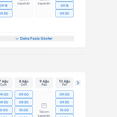
kapalıdır
kapalıdır
09:15
09:15
09:30
09:30
Daha Fazla Göster
7 Ağu
8 Ağu
9 Ağu
10 Ağu
Cum
Cmt
Paz
Pzt
09:00
09:00
09:00
09:30
09:30
09:30
10:00
10:00
10:00
Takvim
kapalıdır