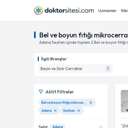
Uzmanlar
Klin
Bel ve boyun fıtığı mikrocerr
Adana
Seyhan
içinde toplam
2
Bel ve boyun fıtığı
İlgili Branşlar
Beyin ve Sinir Cerrahisi
1
Aktif Filtreler
Bel ve boyun fıtığı mikrocerrahi diskektomi
Adana
Seyhan
Şid
Şehir
Adana