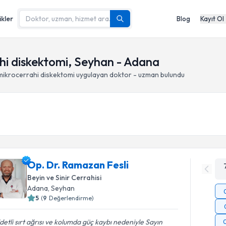
ikler
Blog
Kayıt Ol
ahi diskektomi, Seyhan - Adana
 mikrocerrahi diskektomi
uygulayan doktor - uzman bulundu
Op. Dr. Ramazan Fesli
Beyin ve Sinir Cerrahisi
Adana
, Seyhan
5
(
9
Değerlendirme)
detli sırt ağrısı ve kolumda güç kaybı nedeniyle Sayın