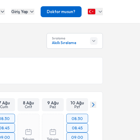
Giriş Yap
Doktor musun?
Sıralama
Akıllı Sıralama
7 Ağu
8 Ağu
9 Ağu
10 Ağu
Cum
Cmt
Paz
Pzt
08:30
08:30
08:45
08:45
09:00
09:00
Takvim
Takvim