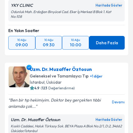
YKY CLINIC
Haritada Göster
Odunluk Mah. Erdoğan Binyücel Cad. Eker İş Merkezi B Blok 1. Kat
No:108
En Yakın Saatler
10 Ağu
10 Ağu
10 Ağu
Daha Fazla
09:00
09:30
10:00
Uzm. Dr. Muzaffer Öztosun
Geleneksel ve Tamamlayıcı Tıp
+
1
diğer
İstanbul
, Üsküdar
4.9
(
123
Değerlendirme)
Ben bir tıp hekimiyim. Doktor bey gerçekten tıbbi
Devamı
anlamda çok...
Uzm. Dr. Muzaffer Öztosun
Haritada Göster
Kısıklı Caddesi, Haluk Türksoy Sok. BEYA Plaza A Blok No:2/1, D:2, 34662
Üsküdar/İstanbul