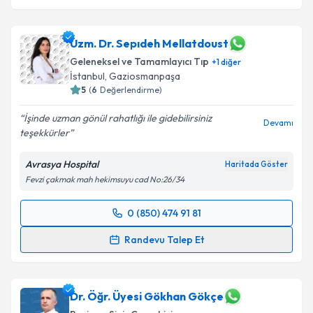
Uzm. Dr. Sepıdeh Mellatdoust
Geleneksel ve Tamamlayıcı Tıp
+
1
diğer
İstanbul
, Gaziosmanpaşa
5
(
6
Değerlendirme)
İşinde uzman gönül rahatlığı ile gidebilirsiniz
Devamı
teşekkürler
Avrasya Hospital
Haritada Göster
Fevzi çakmak mah hekimsuyu cad No:26/34
0 (850) 474 91 81
Randevu Takvimi Talebi
Randevu Talep Et
Uzm. Dr. Sepıdeh Mellatdoust
için randevu takvimi
talebi oluşturun. Size bu uzmandan randevu almanız
için bir takvim hazırlandığında e-posta ile
Dr. Öğr. Üyesi Gökhan Gökçe
bilgilendireceğiz.