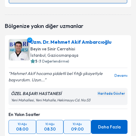
Randevu Takvimi Talebi
Uzm. Dr. Ahmet Özen
için randevu takvimi talebi
Bölgenize yakın diğer uzmanlar
oluşturun. Size bu uzmandan randevu almanız için bir
takvim hazırlandığında e-posta ile bilgilendireceğiz.
Uzm. Dr. Mehmet Akif Ambarcıoğlu
E-posta Adresiniz
Beyin ve Sinir Cerrahisi
İstanbul
, Gaziosmanpaşa
5
(
1
Değerlendirme)
Mehmet Akif hocama şiddetli bel fıtığı şikayetiyle
Kişisel verilerimin işlenmesine ilişkin
Aydınlatma
Devamı
başvurdum. Uzun...
Metni
'ni okudum ve kişisel verilerimin belirtilen
kapsamda işlenmesini kabul ediyorum.
ÖZEL BAŞARI HASTANESİ
Haritada Göster
Yeni Mahallesi, Yeni Mahalle, Hekimsuyu Cd. No:53
Takvim Talebini Gönder
En Yakın Saatler
10 Ağu
10 Ağu
10 Ağu
Daha Fazla
08:00
08:30
09:00