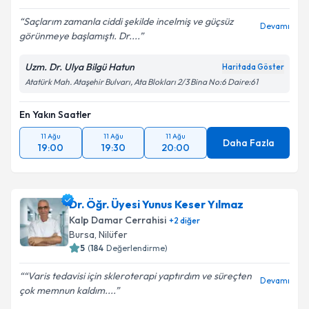
Saçlarım zamanla ciddi şekilde incelmiş ve güçsüz
Devamı
görünmeye başlamıştı. Dr....
Uzm. Dr. Ulya Bilgü Hatun
Kişisel verilerimin işlenmesine ilişkin
Aydınlatma
Haritada Göster
Metni
'ni okudum ve kişisel verilerimin belirtilen
Atatürk Mah. Ataşehir Bulvarı, Ata Blokları 2/3 Bina No:6 Daire:61
kapsamda işlenmesini kabul ediyorum.
En Yakın Saatler
Takvim Talebini Gönder
11 Ağu
11 Ağu
11 Ağu
Daha Fazla
19:00
19:30
20:00
Dr. Öğr. Üyesi Yunus Keser Yılmaz
Kalp Damar Cerrahisi
+
2
diğer
Bursa
, Nilüfer
5
(
184
Değerlendirme)
“Varis tedavisi için skleroterapi yaptırdım ve süreçten
Devamı
çok memnun kaldım....