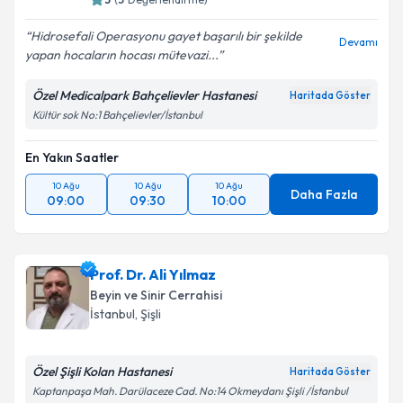
Hidrosefali Operasyonu gayet başarılı bir şekilde
Devamı
yapan hocaların hocası mütevazi...
Özel Medicalpark Bahçelievler Hastanesi
Haritada Göster
Kültür sok No:1 Bahçelievler/İstanbul
En Yakın Saatler
10 Ağu
10 Ağu
10 Ağu
Daha Fazla
09:00
09:30
10:00
Prof. Dr. Ali Yılmaz
Beyin ve Sinir Cerrahisi
İstanbul
, Şişli
Özel Şişli Kolan Hastanesi
Haritada Göster
Kaptanpaşa Mah. Darülaceze Cad. No:14 Okmeydanı Şişli /İstanbul