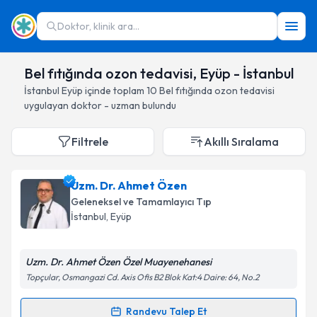
Doktor, klinik ara...
Bel fıtığında ozon tedavisi, Eyüp - İstanbul
İstanbul
Eyüp
içinde toplam
10
Bel fıtığında ozon tedavisi
uygulayan doktor - uzman bulundu
Filtrele
Akıllı Sıralama
Uzm. Dr. Ahmet Özen
Geleneksel ve Tamamlayıcı Tıp
İstanbul
, Eyüp
Uzm. Dr. Ahmet Özen Özel Muayenehanesi
Topçular, Osmangazi Cd. Axis Ofis B2 Blok Kat:4 Daire: 64, No.2
Randevu Talep Et