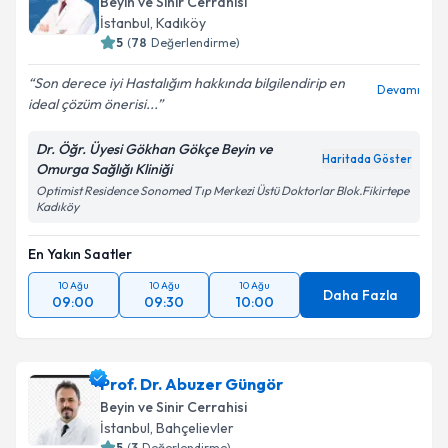
Beyin ve Sinir Cerrahisi
İstanbul
, Kadıköy
E-posta Adresiniz
5
(
78
Değerlendirme)
Son derece iyi Hastalığım hakkında bilgilendirip en
Devamı
ideal çözüm önerisi...
Kişisel verilerimin işlenmesine ilişkin
Aydınlatma
Dr. Öğr. Üyesi Gökhan Gökçe Beyin ve
Metni
'ni okudum ve kişisel verilerimin belirtilen
Haritada Göster
Omurga Sağlığı Kliniği
kapsamda işlenmesini kabul ediyorum.
Optimist Residence Sonomed Tıp Merkezi Üstü Doktorlar Blok.Fikirtepe
Kadıköy
Takvim Talebini Gönder
En Yakın Saatler
10 Ağu
10 Ağu
10 Ağu
Daha Fazla
09:00
09:30
10:00
Prof. Dr. Abuzer Güngör
Beyin ve Sinir Cerrahisi
İstanbul
, Bahçelievler
5
(
3
Değerlendirme)