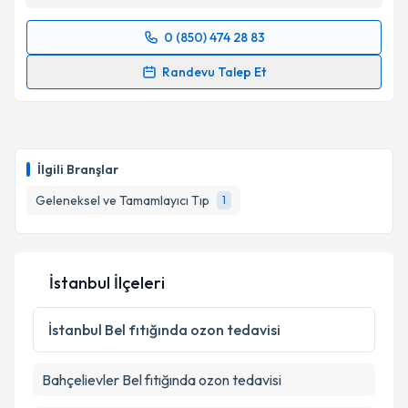
0 (850) 474 28 83
Randevu Takvimi Talebi
Randevu Talep Et
Uzm. Dr. Muzaffer Öztosun
için randevu takvimi
talebi oluşturun. Size bu uzmandan randevu almanız
için bir takvim hazırlandığında e-posta ile
bilgilendireceğiz.
İlgili Branşlar
E-posta Adresiniz
Geleneksel ve Tamamlayıcı Tıp
1
İstanbul İlçeleri
Kişisel verilerimin işlenmesine ilişkin
Aydınlatma
Metni
'ni okudum ve kişisel verilerimin belirtilen
kapsamda işlenmesini kabul ediyorum.
İstanbul
Bel fıtığında ozon tedavisi
Bahçelievler
Bel fıtığında ozon tedavisi
Takvim Talebini Gönder