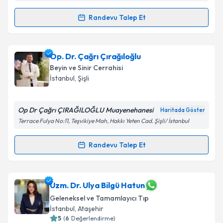
Randevu Talep Et
Randevu Takvimi Talebi
Prof. Dr. Ali Yılmaz
için randevu takvimi talebi
Op. Dr. Çağrı Çırağıloğlu
oluşturun. Size bu uzmandan randevu almanız için bir
Beyin ve Sinir Cerrahisi
takvim hazırlandığında e-posta ile bilgilendireceğiz.
İstanbul
, Şişli
E-posta Adresiniz
Op Dr Çağrı ÇIRAĞILOĞLU Muayenehanesi
Haritada Göster
Terrace Fulya No:11, Teşvikiye Mah, Hakkı Yeten Cad. Şişli/ İstanbul
Kişisel verilerimin işlenmesine ilişkin
Aydınlatma
Randevu Talep Et
Randevu Takvimi Talebi
Metni
'ni okudum ve kişisel verilerimin belirtilen
kapsamda işlenmesini kabul ediyorum.
Op. Dr. Çağrı Çırağıloğlu
için randevu takvimi talebi
Uzm. Dr. Ulya Bilgü Hatun
oluşturun. Size bu uzmandan randevu almanız için bir
Takvim Talebini Gönder
Geleneksel ve Tamamlayıcı Tıp
takvim hazırlandığında e-posta ile bilgilendireceğiz.
İstanbul
, Ataşehir
5
(
6
Değerlendirme)
E-posta Adresiniz