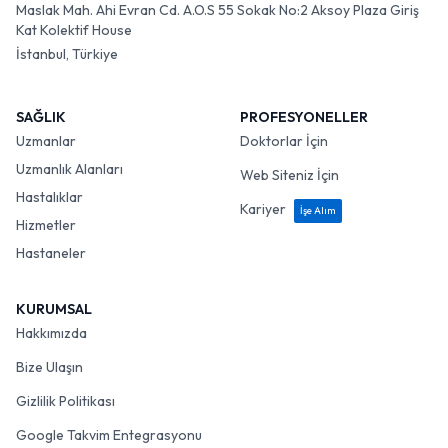
Maslak Mah. Ahi Evran Cd. A.O.S 55 Sokak No:2 Aksoy Plaza Giriş
Kat Kolektif House
İstanbul, Türkiye
SAĞLIK
PROFESYONELLER
Uzmanlar
Doktorlar İçin
Uzmanlık Alanları
Web Siteniz İçin
Hastalıklar
Kariyer
İşe Alım
Hizmetler
Hastaneler
KURUMSAL
Hakkımızda
Bize Ulaşın
Gizlilik Politikası
Google Takvim Entegrasyonu