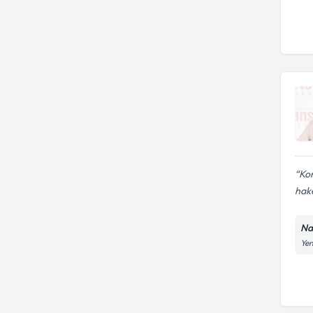
Kon
hake
Na
Yen