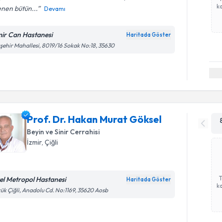
ka
lenen bütün...
Devamı
mir Can Hastanesi
Haritada Göster
şehir Mahallesi, 8019/16 Sokak No:18, 35630
Prof. Dr. Hakan Murat Göksel
Beyin ve Sinir Cerrahisi
İzmir
, Çiğli
el Metropol Hastanesi
Haritada Göster
ka
ük Çiğli, Anadolu Cd. No:1169, 35620 Aosb