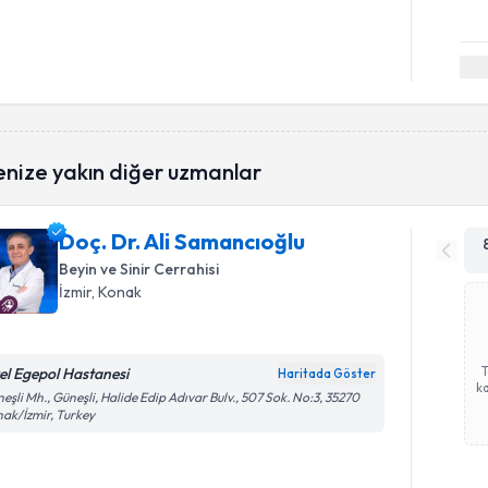
enize yakın diğer uzmanlar
Doç. Dr. Ali Samancıoğlu
Beyin ve Sinir Cerrahisi
İzmir
, Konak
el Egepol Hastanesi
Haritada Göster
ka
eşli Mh., Güneşli, Halide Edip Adıvar Bulv., 507 Sok. No:3, 35270
ak/İzmir, Turkey