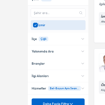
ilgi
İz
Ata
İzmir
İlçe
Çiğli
Yakınımda Ara
Branşlar
Konumuma yakın uzmanları
Çiğli
göster
Konak
İlgi Alanları
Öz
Hizmetler
Bel-Boyun Aynı Seans Kombine Ameliyatları
Beyin ve Sinir Cerrahisi
Küç
Mezuniyet
Ameliyatsız bel- boyun fıtığı
Daha Fazla Filtre