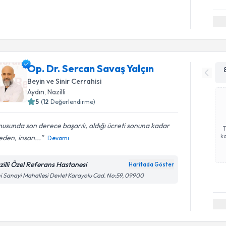
Op. Dr. Sercan Savaş Yalçın
Beyin ve Sinir Cerrahisi
Aydın
, Nazilli
5
(
12
Değerlendirme)
usunda son derece başarılı, aldığı ücreti sonuna kadar
ka
den, insan...
Devamı
zilli Özel Referans Hastanesi
Haritada Göster
i Sanayi Mahallesi Devlet Karayolu Cad. No:59, 09900