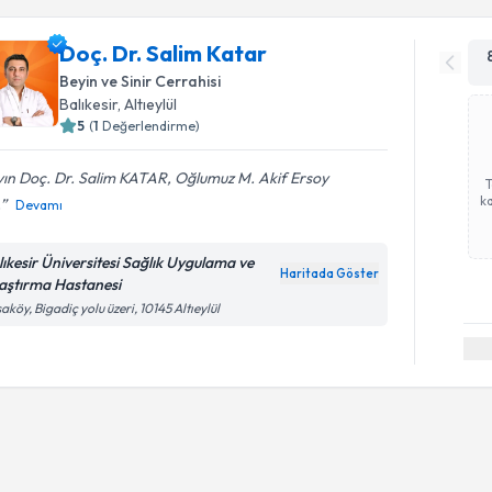
Doç. Dr. Salim Katar
Beyin ve Sinir Cerrahisi
Balıkesir
, Altıeylül
5
(
1
Değerlendirme)
ın Doç. Dr. Salim KATAR, Oğlumuz M. Akif Ersoy
ka
.
Devamı
lıkesir Üniversitesi Sağlık Uygulama ve
Haritada Göster
aştırma Hastanesi
aköy, Bigadiç yolu üzeri, 10145 Altıeylül