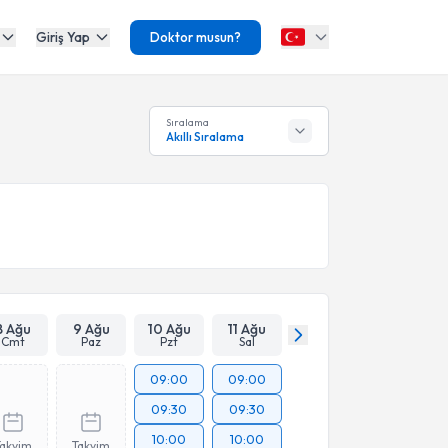
Giriş Yap
Doktor musun?
Sıralama
Akıllı Sıralama
8 Ağu
9 Ağu
10 Ağu
11 Ağu
Cmt
Paz
Pzt
Sal
09:00
09:00
09:30
09:30
10:00
10:00
Takvim
Takvim