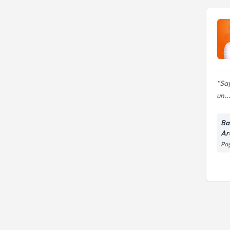
Say
un..
Ba
Ar
Paş