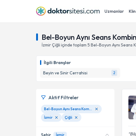
Uzmanlar
Klin
Bel-Boyun Aynı Seans Kombine 
İzmir
Çiğli
içinde toplam
5
Bel-Boyun Aynı Seans K
İlgili Branşlar
Beyin ve Sinir Cerrahisi
2
Aktif Filtreler
Bel-Boyun Aynı Seans Kombine Ameliyatları
İzmir
Çiğli
Bil
Şehir
İzmir