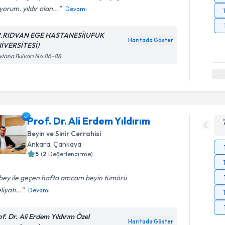
yorum. yıldır olan...
Devamı
.RIDVAN EGE HASTANESİ(UFUK
Haritada Göster
İVERSİTESİ)
lana Bulvarı No:86-88
Prof. Dr. Ali Erdem Yıldırım
Beyin ve Sinir Cerrahisi
Ankara
, Çankaya
5
(
2
Değerlendirme)
 bey ile geçen hafta amcam beyin tümörü
iyatı...
Devamı
of. Dr. Ali Erdem Yıldırım Özel
Haritada Göster