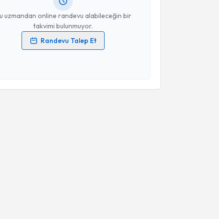
resiniz
u uzmandan online randevu alabileceğin bir
takvimi bulunmuyor.
Randevu Talep Et
 verilerimin işlenmesine ilişkin
Aydınlatma Metni
'ni
 ve kişisel verilerimin belirtilen kapsamda
esini kabul ediyorum.
Takvim Talebini Gönder