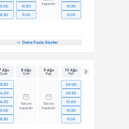
kapalıdır
15:00
10:30
10:30
15:30
11:00
11:00
Daha Fazla Göster
7 Ağu
8 Ağu
9 Ağu
10 Ağu
Cum
Cmt
Paz
Pzt
13:30
09:00
14:00
09:30
14:30
10:00
Takvim
Takvim
kapalıdır
kapalıdır
15:00
10:30
15:30
11:00