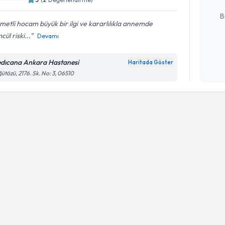
E-posta Ad
B
metli hocam büyük bir ilgi ve kararlılıkla annemde
cül riski...
Devamı
Kişisel
okudum
dıcana Ankara Hastanesi
Haritada Göster
işlenm
ütözü, 2176. Sk. No: 3, 06510