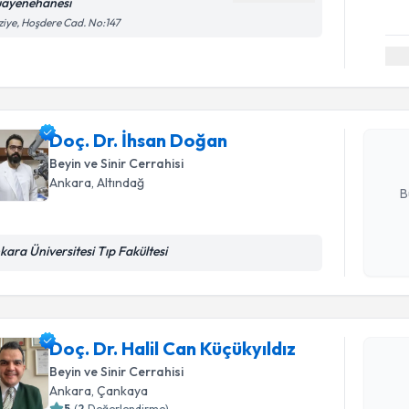
ayenehanesi
ziye, Hoşdere Cad. No:147
Randevu T
Doç. Dr. 
Size bu uzm
hazırlandığ
Doç. Dr. İhsan Doğan
Beyin ve Sinir Cerrahisi
E-posta Ad
Ankara
, Altındağ
B
kara Üniversitesi Tıp Fakültesi
Kişisel
okudum
Randevu T
işlenm
Doç. Dr. H
Doç. Dr. Halil Can Küçükyıldız
oluşturun. 
Beyin ve Sinir Cerrahisi
hazırlandığ
Ankara
, Çankaya
5
(
2
Değerlendirme)