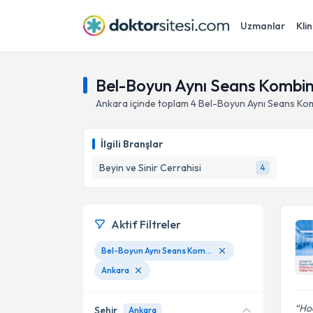
Uzmanlar
Klin
Bel-Boyun Aynı Seans Kombin
Ankara
içinde toplam
4
Bel-Boyun Aynı Seans Kom
İlgili Branşlar
Beyin ve Sinir Cerrahisi
4
Aktif Filtreler
Bel-Boyun Aynı Seans Kombine Ameliyatları
Ankara
Ho
Şehir
Ankara