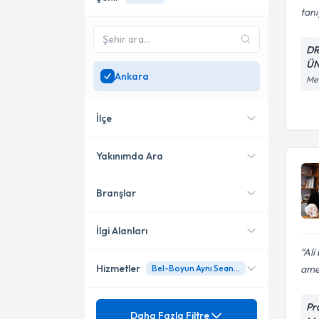
tanı
DR
ÜN
Ankara
Mev
İlçe
Yakınımda Ara
Branşlar
Konumuma yakın uzmanları
Çankaya
göster
Altındağ
İlgi Alanları
Ali
Hizmetler
amel
Bel-Boyun Aynı Seans Kombine Ameliyatları
Beyin ve Sinir Cerrahisi
Mezuniyet
Pr
Bel Fıtığı (Mikrocerrahi, Full
Daha Fazla Filtre