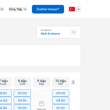
Giriş Yap
Doktor musun?
Sıralama
Akıllı Sıralama
7 Ağu
8 Ağu
9 Ağu
10 Ağu
Cum
Cmt
Paz
Pzt
13:30
09:00
09:00
14:00
09:30
09:30
14:30
10:00
10:00
Takvim