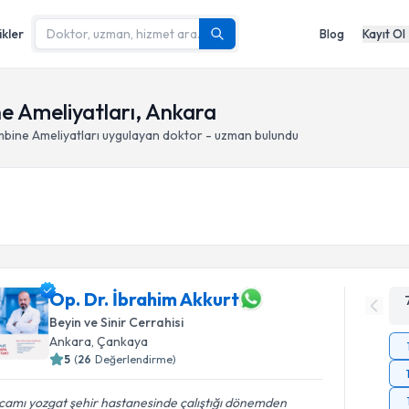
ikler
Blog
Kayıt Ol
e Ameliyatları, Ankara
bine Ameliyatları
uygulayan doktor - uzman bulundu
Op. Dr. İbrahim Akkurt
Beyin ve Sinir Cerrahisi
Ankara
, Çankaya
5
(
26
Değerlendirme)
camı yozgat şehir hastanesinde çalıştığı dönemden