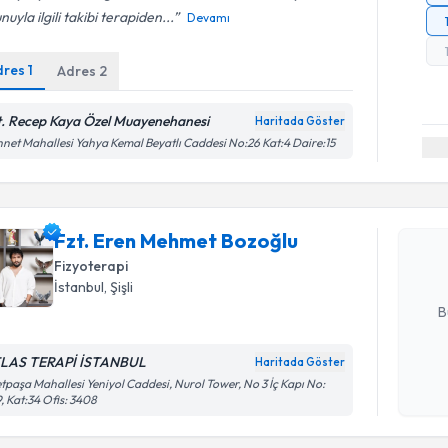
nuyla ilgili takibi terapiden...
Devamı
dres
1
Adres
2
t. Recep Kaya Özel Muayenehanesi
Haritada Göster
Randevu T
net Mahallesi Yahya Kemal Beyatlı Caddesi No:26 Kat:4 Daire:15
Fzt. Eren
oluşturun. 
Fzt. Eren Mehmet Bozoğlu
hazırlandığ
Fizyoterapi
E-posta Ad
İstanbul
, Şişli
B
LAS TERAPİ İSTANBUL
Haritada Göster
Kişisel
etpaşa Mahallesi Yeniyol Caddesi, Nurol Tower, No 3 İç Kapı No:
, Kat:34 Ofis: 3408
okudum
işlenm