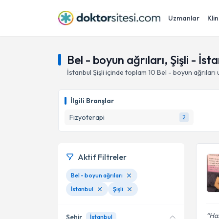
Uzmanlar
Klin
Bel - boyun ağrıları, Şişli - İst
İstanbul
Şişli
içinde toplam
10
Bel - boyun ağrıları
u
İlgili Branşlar
Fizyoterapi
2
Aktif Filtreler
Bel - boyun ağrıları
İstanbul
Şişli
Has
Şehir
İstanbul