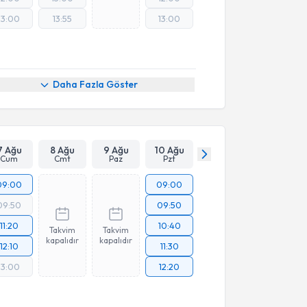
13:00
13:55
13:00
Daha Fazla Göster
7 Ağu
8 Ağu
9 Ağu
10 Ağu
Cum
Cmt
Paz
Pzt
09:00
09:00
09:50
09:50
11:20
10:40
Takvim
Takvim
kapalıdır
kapalıdır
12:10
11:30
13:00
12:20