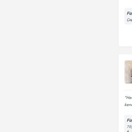
Fi
Çep
Her
kend
Fi
7 E
4