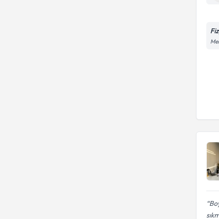
Fi
Mer
Boy
sık