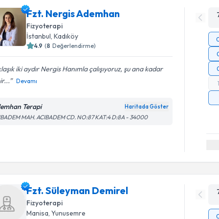
Fzt. Nergis Ademhan
Fizyoterapi
İstanbul
, Kadıköy
4.9
(
8
Değerlendirme)
laşık iki aydır Nergis Hanımla çalışıyoruz, şu ana kadar
r...
Devamı
emhan Terapi
Haritada Göster
IBADEM MAH. ACIBADEM CD. NO:87 KAT:4 D:8A - 34000
Fzt. Süleyman Demirel
Fizyoterapi
Manisa
, Yunusemre