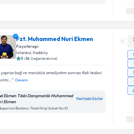
Fzt. Muhammed Nuri Ekmen
Fizyoterapi
İstanbul
, Kadıköy
5
(
34
Değerlendirme)
çapraz bağ ve menisküs ameliyatım sonrası fizik tedavi
cimi...
Devamı
el Ekmen Tıbbi Danışmanlık Muhammed
Haritada Göster
ri Ekmen
bsporium Bostancı Tünel Girişi Sokak No:10
Randevu T
Fzt. Tuğb