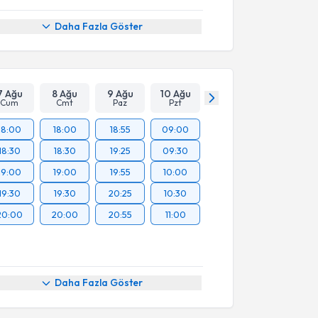
Daha Fazla Göster
7 Ağu
8 Ağu
9 Ağu
10 Ağu
Cum
Cmt
Paz
Pzt
18:00
18:00
18:55
09:00
18:30
18:30
19:25
09:30
19:00
19:00
19:55
10:00
19:30
19:30
20:25
10:30
20:00
20:00
20:55
11:00
akvimi Talebi
Daha Fazla Göster
a Çakır Okay
için randevu takvimi talebi oluşturun.