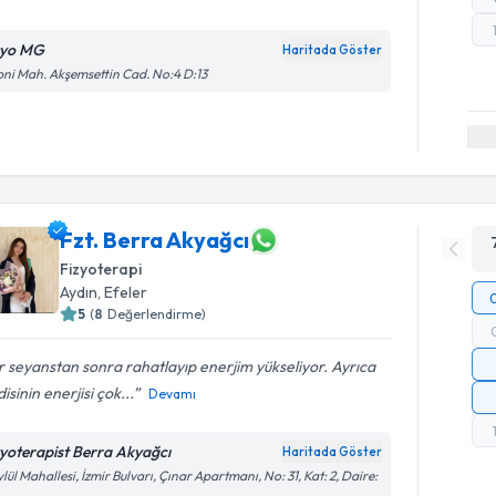
zyo MG
Haritada Göster
ni Mah. Akşemsettin Cad. No:4 D:13
Fzt. Berra Akyağcı
Fizyoterapi
Aydın
, Efeler
5
(
8
Değerlendirme)
 seyanstan sonra rahatlayıp enerjim yükseliyor. Ayrıca
isinin enerjisi çok...
Devamı
zyoterapist Berra Akyağcı
Haritada Göster
ylül Mahallesi, İzmir Bulvarı, Çınar Apartmanı, No: 31, Kat: 2, Daire: