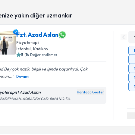
enize yakın diğer uzmanlar
Fzt. Azad Aslan
Fizyoterapi
İstanbul
, Kadıköy
5
(
14
Değerlendirme)
d Bey çok nazik, bilgili ve işinde başarılıydı. Çok
nun...
Devamı
zyoterapist Azad Aslan
Haritada Göster
IBADEM MAH. ACIBADEM CAD. BİNA NO:124