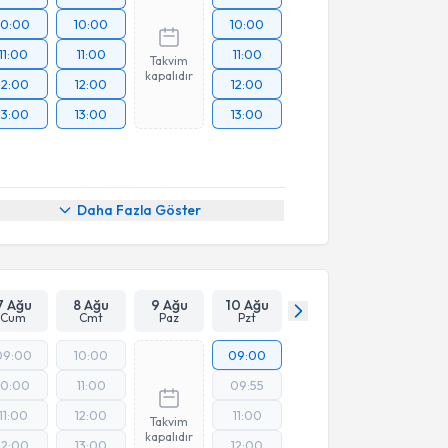
10:00
10:00
10:00
11:00
11:00
11:00
Takvim
kapalıdır
12:00
12:00
12:00
13:00
13:00
13:00
Daha Fazla Göster
7 Ağu
8 Ağu
9 Ağu
10 Ağu
Cum
Cmt
Paz
Pzt
09:00
10:00
09:00
10:00
11:00
09:55
11:00
12:00
11:00
Takvim
kapalıdır
12:00
13:00
12:00