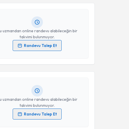
andan randevu almanız için bir takvim
ında e-posta ile bilgilendireceğiz.
resiniz
u uzmandan online randevu alabileceğin bir
takvimi bulunmuyor.
Randevu Talep Et
akvimi Talebi
 verilerimin işlenmesine ilişkin
Aydınlatma Metni
'ni
 ve kişisel verilerimin belirtilen kapsamda
esini kabul ediyorum.
ce Kübra Kavak
için randevu takvimi talebi oluşturun.
andan randevu almanız için bir takvim
ında e-posta ile bilgilendireceğiz.
Takvim Talebini Gönder
resiniz
u uzmandan online randevu alabileceğin bir
takvimi bulunmuyor.
Randevu Talep Et
 verilerimin işlenmesine ilişkin
Aydınlatma Metni
'ni
 ve kişisel verilerimin belirtilen kapsamda