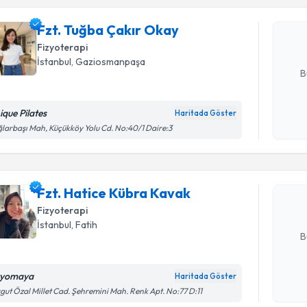
Size bu uzm
Fzt. Tuğba Çakır Okay
hazırlandığ
Fizyoterapi
E-posta Ad
İstanbul
, Gaziosmanpaşa
B
ique Pilates
Haritada Göster
Randevu T
Kişisel
larbaşı Mah, Küçükköy Yolu Cd. No:40/1 Daire:3
okudum
işlenm
Fzt. Hati
Size bu uzm
Fzt. Hatice Kübra Kavak
hazırlandığ
Fizyoterapi
E-posta Ad
İstanbul
, Fatih
B
zyomaya
Haritada Göster
Kişisel
gut Özal Millet Cad. Şehremini Mah. Renk Apt. No:77 D:11
okudum