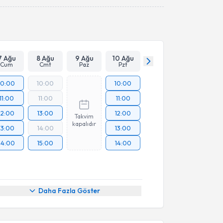
Takvim Talebini Gönder
7 Ağu
8 Ağu
9 Ağu
10 Ağu
Cum
Cmt
Paz
Pzt
10:00
10:00
10:00
11:00
11:00
11:00
12:00
13:00
12:00
Takvim
kapalıdır
13:00
14:00
13:00
14:00
15:00
14:00
Daha Fazla Göster