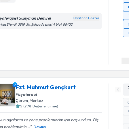
zyoterapist Süleyman Demirel
Haritada Göster
kez Efendi, 3819. Sk. Şehzade sitesi A blok 88/02
Fzt. Mahmut Gençkurt
Fizyoterapi
Çorum
, Merkez
5
(
778
Değerlendirme)
un ağrılarım ve çene problemlerim için başvurdum. Diş
ma problemimin...
Devamı