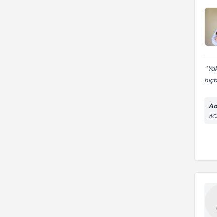
Yak
hiçbi
Ad
AC