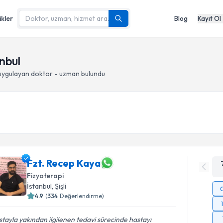
ikler
Blog
Kayıt Ol
anbul
ygulayan doktor - uzman bulundu
Fzt. Recep Kaya
Fizyoterapi
İstanbul
, Şişli
4.9
(
334
Değerlendirme)
tayla yakından ilgilenen tedavi sürecinde hastayı