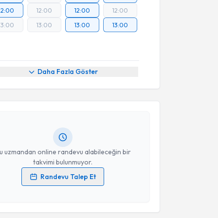
12:00
12:00
12:00
12:00
13:00
13:00
13:00
13:00
akvimi Talebi
Daha Fazla Göster
 Mehmet Bozoğlu
için randevu takvimi talebi
Size bu uzmandan randevu almanız için bir takvim
ında e-posta ile bilgilendireceğiz.
resiniz
u uzmandan online randevu alabileceğin bir
takvimi bulunmuyor.
Randevu Talep Et
 verilerimin işlenmesine ilişkin
Aydınlatma Metni
'ni
 ve kişisel verilerimin belirtilen kapsamda
esini kabul ediyorum.