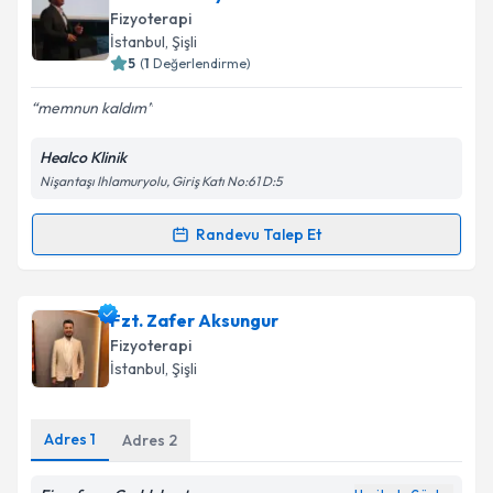
Fizyoterapi
İstanbul
, Şişli
5
(
1
Değerlendirme)
memnun kaldım
Healco Klinik
Nişantaşı Ihlamuryolu, Giriş Katı No:61 D:5
Randevu Talep Et
Randevu Takvimi Talebi
Fzt. Onur Seyrek
için randevu takvimi talebi
Fzt. Zafer Aksungur
oluşturun. Size bu uzmandan randevu almanız için bir
Fizyoterapi
takvim hazırlandığında e-posta ile bilgilendireceğiz.
İstanbul
, Şişli
E-posta Adresiniz
Adres
1
Adres
2