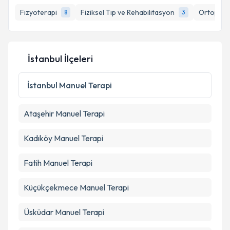
Fizyoterapi
Fiziksel Tıp ve Rehabilitasyon
Ortopedi 
8
3
E-posta Adresiniz
İstanbul İlçeleri
Kişisel verilerimin işlenmesine ilişkin
Aydınlatma
Metni
'ni okudum ve kişisel verilerimin belirtilen
İstanbul
Manuel Terapi
kapsamda işlenmesini kabul ediyorum.
Ataşehir
Manuel Terapi
Takvim Talebini Gönder
Kadıköy
Manuel Terapi
Fatih
Manuel Terapi
Küçükçekmece
Manuel Terapi
Üsküdar
Manuel Terapi