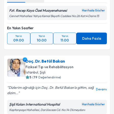
Fzt. Recep Kaya Özel Muayenehanesi
Haritada Göster
Cennet Mahallesi Yahya Kemal Beyatlı Caddesi No:26 Kat:4 Daire:15
En Yakın Saatler
Yarın
Yarın
Yarın
Daha Fazla
09:00
10:00
11:00
Doç. Dr. Betül Bakan
Fiziksel Tıp ve Rehabilitasyon
İstanbul
, Şişli
5
(
79
Değerlendirme)
Dizlerim ağrıdığı için Doç. Dr. Betül Bakan’a gittim, sağ
Devamı
dizim...
Şişli Kolan International Hospital
Haritada Göster
Kaptanpaşa Mahallesi, Darülaceze Cd. No:14 Okmeydanı