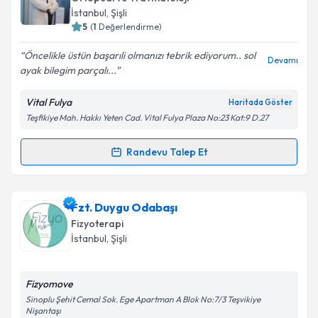
için bir takvim hazırlandığında e-posta ile
İstanbul
, Şişli
bilgilendireceğiz.
5
(
1
Değerlendirme)
E-posta Adresiniz
Öncelikle üstün başarıli olmanızı tebrik ediyorum.. sol
Devamı
ayak bilegim parçalı...
Vital Fulya
Haritada Göster
Teşfikiye Mah. Hakkı Yeten Cad. Vital Fulya Plaza No:23 Kat:9 D.27
Kişisel verilerimin işlenmesine ilişkin
Aydınlatma
Metni
'ni okudum ve kişisel verilerimin belirtilen
kapsamda işlenmesini kabul ediyorum.
Randevu Talep Et
Randevu Takvimi Talebi
Takvim Talebini Gönder
Op. Dr. Yusuf Ünal
için randevu takvimi talebi
Fzt. Duygu Odabaşı
oluşturun. Size bu uzmandan randevu almanız için bir
Fizyoterapi
takvim hazırlandığında e-posta ile bilgilendireceğiz.
İstanbul
, Şişli
E-posta Adresiniz
Fizyomove
Sinoplu Şehit Cemal Sok. Ege Apartman A Blok No:7/3 Teşvikiye
Nişantaşı