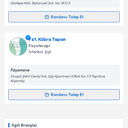
kapsamda işlenmesini kabul ediyorum.
Göztepe Mah. Bahariyeli Sok. No: 18 D:3
Randevu Talep Et
Randevu Takvimi Talebi
Takvim Talebini Gönder
Fzt. Onur Ulukuz
için randevu takvimi talebi
Fzt. Kübra Tapan
oluşturun. Size bu uzmandan randevu almanız için bir
Fizyoterapi
takvim hazırlandığında e-posta ile bilgilendireceğiz.
İstanbul
, Şişli
E-posta Adresiniz
Fizyomove
Sinoplu Şehit Cemal Sok. Ege Apartman A Blok No:7/3 Teşvikiye
Nişantaşı
Kişisel verilerimin işlenmesine ilişkin
Aydınlatma
Randevu Talep Et
Metni
'ni okudum ve kişisel verilerimin belirtilen
Randevu Takvimi Talebi
kapsamda işlenmesini kabul ediyorum.
Fzt. Kübra Tapan
için randevu takvimi talebi
Takvim Talebini Gönder
oluşturun. Size bu uzmandan randevu almanız için bir
İlgili Branşlar
takvim hazırlandığında e-posta ile bilgilendireceğiz.