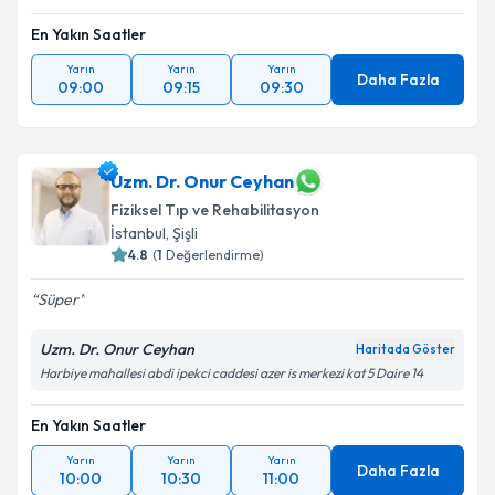
En Yakın Saatler
Yarın
Yarın
Yarın
Daha Fazla
09:00
09:15
09:30
Uzm. Dr. Onur Ceyhan
Fiziksel Tıp ve Rehabilitasyon
İstanbul
, Şişli
4.8
(
1
Değerlendirme)
Süper
Uzm. Dr. Onur Ceyhan
Haritada Göster
Harbiye mahallesi abdi ipekci caddesi azer is merkezi kat 5 Daire 14
En Yakın Saatler
Yarın
Yarın
Yarın
Daha Fazla
10:00
10:30
11:00