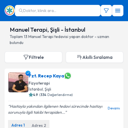
Doktor, klinik ara...
Manuel Terapi, Şişli - İstanbul
Toplam
13
Manuel Terapi
tedavisi yapan doktor - uzman
bulundu
Filtrele
Akıllı Sıralama
Fzt. Recep Kaya
Fizyoterapi
İstanbul
, Şişli
4.9
(
334
Değerlendirme)
Hastayla yakından ilgilenen tedavi sürecinde hastayı
Devamı
sorunuyla ilgili takibi terapiden...
Adres
1
Adres
2