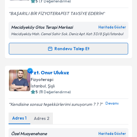
5
(
7
Değerlendirme)
E-posta Adresiniz
BAŞARILI BİR FİZYOTERAPİST TAVSİYE EDERİM
Mecidiyeköy Gtos Terapi Merkezi
Haritada Göster
Mecidiyeköy Mah. Cemal Sahir Sok. Deniz Apt. Kat: 3 D/8 Şişli/İstanbul
Kişisel verilerimin işlenmesine ilişkin
Aydınlatma
Metni
'ni okudum ve kişisel verilerimin belirtilen
kapsamda işlenmesini kabul ediyorum.
Randevu Talep Et
Randevu Takvimi Talebi
Takvim Talebini Gönder
Fzt. Ersin Sever
için randevu takvimi talebi oluşturun.
Fzt. Onur Ulukuz
Size bu uzmandan randevu almanız için bir takvim
Fizyoterapi
hazırlandığında e-posta ile bilgilendireceğiz.
İstanbul
, Şişli
5
(
11
Değerlendirme)
E-posta Adresiniz
Devamı
Kendisine sonsuz teşekkürlerimi sunuyorum ? ? ?
Adres
1
Adres
2
Kişisel verilerimin işlenmesine ilişkin
Aydınlatma
Metni
'ni okudum ve kişisel verilerimin belirtilen
Özel Muayenehane
Haritada Göster