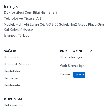
İLETİŞİM
Doktorsitesi Com Bilgi Hizmetleri
Teknoloji ve Ticaret A.Ş.
Maslak Mah. Ahi Evran Cd. A.O.S 55 Sokak No:2 Aksoy Plaza Giriş
Kat Kolektif House
İstanbul, Türkiye
SAĞLIK
PROFESYONELLER
Uzmanlar
Doktorlar İçin
Uzmanlık Alanları
Web Siteniz İçin
Hastalıklar
Kariyer
İşe Alım
Hizmetler
Hastaneler
KURUMSAL
Hakkımızda