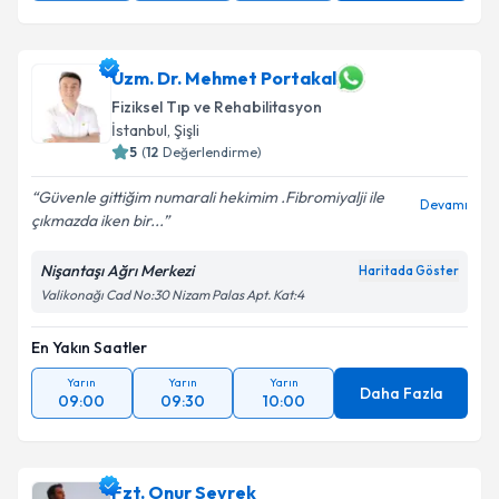
Uzm. Dr. Mehmet Portakal
Fiziksel Tıp ve Rehabilitasyon
İstanbul
, Şişli
5
(
12
Değerlendirme)
Güvenle gittiğim numarali hekimim .Fibromiyalji ile
Devamı
çıkmazda iken bir...
Nişantaşı Ağrı Merkezi
Haritada Göster
Valikonağı Cad No:30 Nizam Palas Apt. Kat:4
En Yakın Saatler
Yarın
Yarın
Yarın
Daha Fazla
09:00
09:30
10:00
Fzt. Onur Seyrek