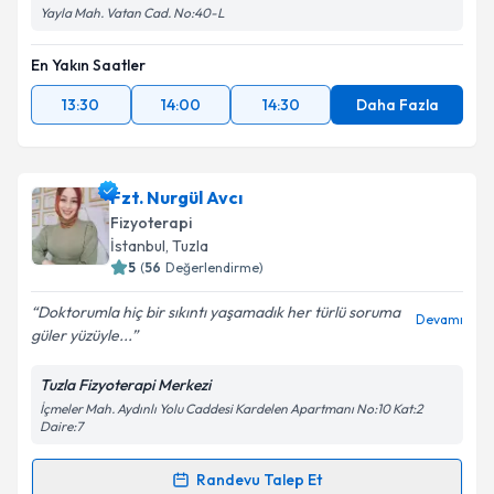
Yayla Mah. Vatan Cad. No:40-L
En Yakın Saatler
13:30
14:00
14:30
Daha Fazla
Fzt. Nurgül Avcı
Fizyoterapi
İstanbul
, Tuzla
5
(
56
Değerlendirme)
Doktorumla hiç bir sıkıntı yaşamadık her türlü soruma
Devamı
güler yüzüyle...
Tuzla Fizyoterapi Merkezi
İçmeler Mah. Aydınlı Yolu Caddesi Kardelen Apartmanı No:10 Kat:2
Daire:7
Randevu Talep Et
Randevu Takvimi Talebi