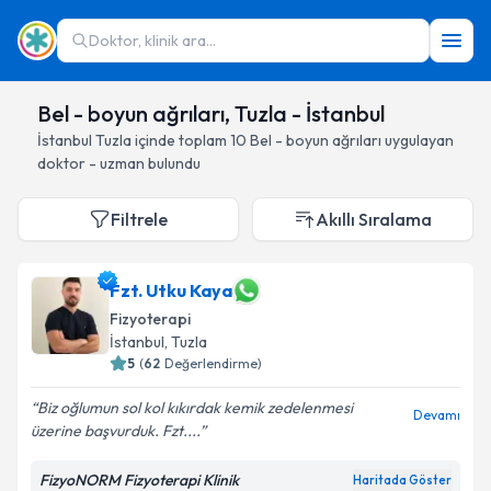
Doktor, klinik ara...
Bel - boyun ağrıları, Tuzla - İstanbul
İstanbul
Tuzla
içinde toplam
10
Bel - boyun ağrıları
uygulayan
doktor - uzman bulundu
Filtrele
Akıllı Sıralama
Fzt. Utku Kaya
Fizyoterapi
İstanbul
, Tuzla
5
(
62
Değerlendirme)
Biz oğlumun sol kol kıkırdak kemik zedelenmesi
Devamı
üzerine başvurduk. Fzt....
FizyoNORM Fizyoterapi Klinik
Haritada Göster