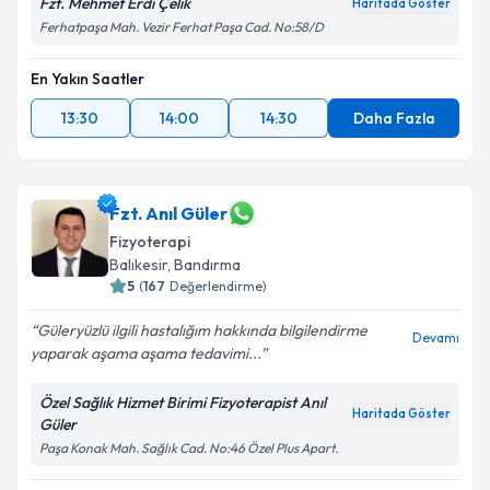
Fzt. Mehmet Erdi Çelik
Haritada Göster
Ferhatpaşa Mah. Vezir Ferhat Paşa Cad. No:58/D
En Yakın Saatler
13:30
14:00
14:30
Daha Fazla
Fzt. Anıl Güler
Fizyoterapi
Balıkesir
, Bandırma
5
(
167
Değerlendirme)
Güleryüzlü ilgili hastalığım hakkında bilgilendirme
Devamı
yaparak aşama aşama tedavimi...
Özel Sağlık Hizmet Birimi Fizyoterapist Anıl
Haritada Göster
Güler
Paşa Konak Mah. Sağlık Cad. No:46 Özel Plus Apart.