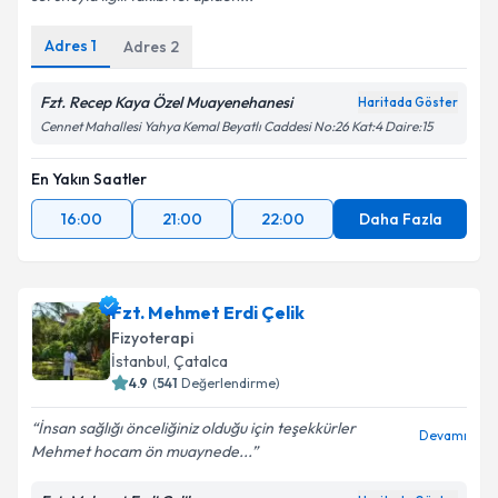
Adres
1
Adres
2
Fzt. Recep Kaya Özel Muayenehanesi
Haritada Göster
Cennet Mahallesi Yahya Kemal Beyatlı Caddesi No:26 Kat:4 Daire:15
En Yakın Saatler
16:00
21:00
22:00
Daha Fazla
Fzt. Mehmet Erdi Çelik
Fizyoterapi
İstanbul
, Çatalca
4.9
(
541
Değerlendirme)
İnsan sağlığı önceliğiniz olduğu için teşekkürler
Devamı
Mehmet hocam ön muaynede...