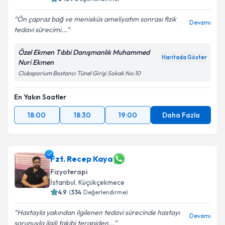
Ön çapraz bağ ve menisküs ameliyatım sonrası fizik
Devamı
tedavi sürecimi...
Özel Ekmen Tıbbi Danışmanlık Muhammed
Haritada Göster
Nuri Ekmen
Clubsporium Bostancı Tünel Girişi Sokak No:10
En Yakın Saatler
18:00
18:30
19:00
Daha Fazla
Fzt. Recep Kaya
Fizyoterapi
İstanbul
, Küçükçekmece
4.9
(
334
Değerlendirme)
Hastayla yakından ilgilenen tedavi sürecinde hastayı
Devamı
sorunuyla ilgili takibi terapiden...