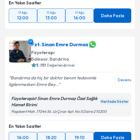
En Yakın Saatler
17 Ağu
17 Ağu
17 Ağu
Daha Fazla
12:00
13:00
16:00
Fzt. Sinan Emre Durmaz
Fizyoterapi
Balıkesir
, Bandırma
5
(
151
Değerlendirme)
Bandırma da hiç bir doktor benım tedavımle
Devamı
ilgilenmezken Emre Bey...
Fizyoterapist Sinan Emre Durmaz Özel Sağlık
Haritada Göster
Hizmet Birimi
Paşakent Mah. 17044 Sk. Uz Çınar Apt. No:5 Daire:2 10200
En Yakın Saatler
16:00
18:20
19:10
Daha Fazla