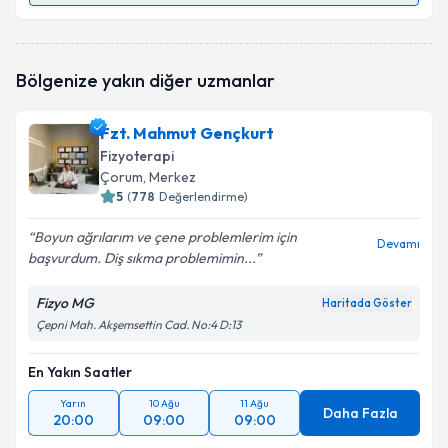
Fzt. Nurgül Avcı
için randevu takvimi talebi oluşturun.
Bölgenize yakın diğer uzmanlar
Size bu uzmandan randevu almanız için bir takvim
hazırlandığında e-posta ile bilgilendireceğiz.
Fzt. Mahmut Gençkurt
E-posta Adresiniz
Fizyoterapi
Çorum
, Merkez
5
(
778
Değerlendirme)
Boyun ağrılarım ve çene problemlerim için
Kişisel verilerimin işlenmesine ilişkin
Aydınlatma
Devamı
başvurdum. Diş sıkma problemimin...
Metni
'ni okudum ve kişisel verilerimin belirtilen
kapsamda işlenmesini kabul ediyorum.
Fizyo MG
Haritada Göster
Çepni Mah. Akşemsettin Cad. No:4 D:13
Takvim Talebini Gönder
En Yakın Saatler
Yarın
10 Ağu
11 Ağu
Daha Fazla
20:00
09:00
09:00