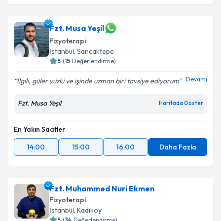
Fzt. Musa Yeşil
Fizyoterapi
İstanbul
, Sancaktepe
5
(
15
Değerlendirme)
Devamı
İlgili, güler yüzlü ve işinde uzman biri tavsiye ediyorum
Fzt. Musa Yeşil
Haritada Göster
En Yakın Saatler
14:00
15:00
16:00
Daha Fazla
Fzt. Muhammed Nuri Ekmen
Fizyoterapi
İstanbul
, Kadıköy
5
(
34
Değerlendirme)