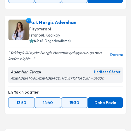
Fzt. Nergis Ademhan
Fizyoterapi
İstanbul
, Kadıköy
4.9
(
8
Değerlendirme)
Yaklaşık iki aydır Nergis Hanımla çalışıyoruz, şu ana
Devamı
kadar hiçbir...
Ademhan Terapi
Haritada Göster
ACIBADEM MAH. ACIBADEM CD. NO:87 KAT:4 D:8A - 34000
En Yakın Saatler
13:50
14:40
15:30
Daha Fazla