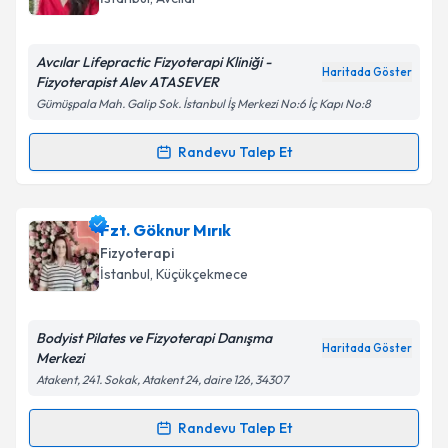
Avcılar Lifepractic Fizyoterapi Kliniği -
Haritada Göster
Fizyoterapist Alev ATASEVER
Gümüşpala Mah. Galip Sok. İstanbul İş Merkezi No:6 İç Kapı No:8
Randevu Talep Et
Randevu Takvimi Talebi
Fzt. Alev Atasever
için randevu takvimi talebi
Fzt. Göknur Mırık
oluşturun. Size bu uzmandan randevu almanız için bir
Fizyoterapi
takvim hazırlandığında e-posta ile bilgilendireceğiz.
İstanbul
, Küçükçekmece
E-posta Adresiniz
Bodyist Pilates ve Fizyoterapi Danışma
Haritada Göster
Merkezi
Atakent, 241. Sokak, Atakent 24, daire 126, 34307
Kişisel verilerimin işlenmesine ilişkin
Aydınlatma
Metni
'ni okudum ve kişisel verilerimin belirtilen
Randevu Talep Et
Randevu Takvimi Talebi
kapsamda işlenmesini kabul ediyorum.