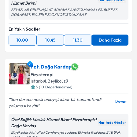
Haritada Göster
Hizmet Birimi
BEYAZLAR GRUP İNŞAAT ADNAN KAHVECİ MAHALLESİ BUSE SK
DORAPARK EVLERİ F BLOKNO5 15 DÜKKAN 3
En Yakın Saatler
10:00
10:45
11:30
Daha Fazla
Fzt. Doğa Kardaş
Fizyoterapi
İstanbul
, Beylikdüzü
5
(
10
Değerlendirme)
Son derece nazik anlayışlı kibar bir hanımefendi
Devamı
çalışması keyifli
Özel Sağlık Meslek Hizmet Birimi Fizyoterapist
Haritada Göster
Doğa Kardaş
Büyükşehir Mahallesi Cumhuriyet caddesi Ekinoks Rezidans E 1 B Blok