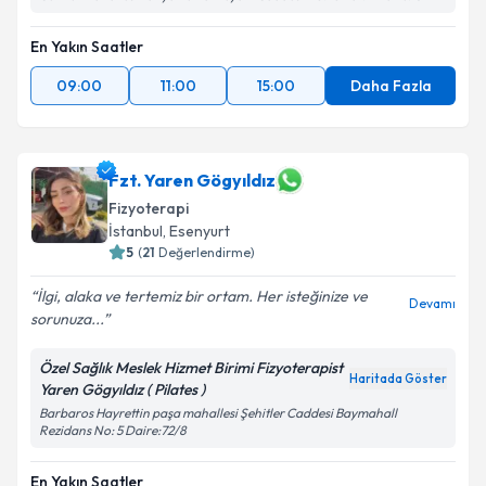
En Yakın Saatler
09:00
11:00
15:00
Daha Fazla
Fzt. Yaren Gögyıldız
Fizyoterapi
İstanbul
, Esenyurt
5
(
21
Değerlendirme)
İlgi, alaka ve tertemiz bir ortam. Her isteğinize ve
Devamı
sorunuza...
Özel Sağlık Meslek Hizmet Birimi Fizyoterapist
Haritada Göster
Yaren Gögyıldız ( Pilates )
Barbaros Hayrettin paşa mahallesi Şehitler Caddesi Baymahall
Rezidans No: 5 Daire:72/8
En Yakın Saatler