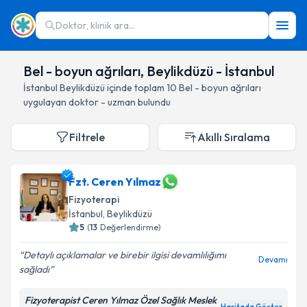
Doktor, klinik ara...
Bel - boyun ağrıları, Beylikdüzü - İstanbul
İstanbul
Beylikdüzü
içinde toplam
10
Bel - boyun ağrıları
uygulayan doktor - uzman bulundu
Filtrele
Akıllı Sıralama
Fzt. Ceren Yılmaz
Fizyoterapi
İstanbul
, Beylikdüzü
5
(
13
Değerlendirme)
Detaylı açıklamalar ve birebir ilgisi devamlılığımı
Devamı
sağladı
Fizyoterapist Ceren Yılmaz Özel Sağlık Meslek