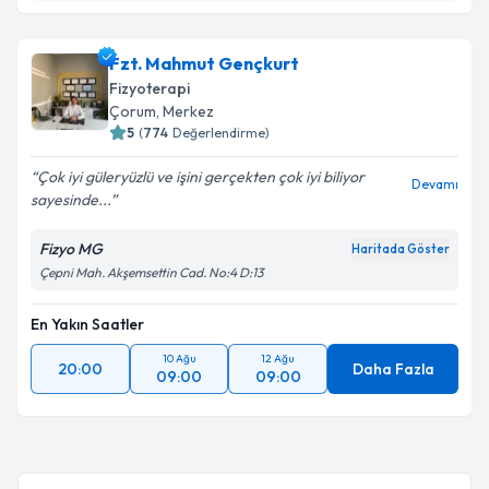
Fzt. Göknur Mırık
için randevu takvimi talebi
Fzt. Mahmut Gençkurt
Takvim Talebini Gönder
oluşturun. Size bu uzmandan randevu almanız için bir
Fizyoterapi
takvim hazırlandığında e-posta ile bilgilendireceğiz.
Çorum
, Merkez
5
(
774
Değerlendirme)
E-posta Adresiniz
Çok iyi güleryüzlü ve işini gerçekten çok iyi biliyor
Devamı
sayesinde...
Fizyo MG
Haritada Göster
Kişisel verilerimin işlenmesine ilişkin
Aydınlatma
Çepni Mah. Akşemsettin Cad. No:4 D:13
Metni
'ni okudum ve kişisel verilerimin belirtilen
kapsamda işlenmesini kabul ediyorum.
En Yakın Saatler
10 Ağu
12 Ağu
Takvim Talebini Gönder
20:00
Daha Fazla
09:00
09:00