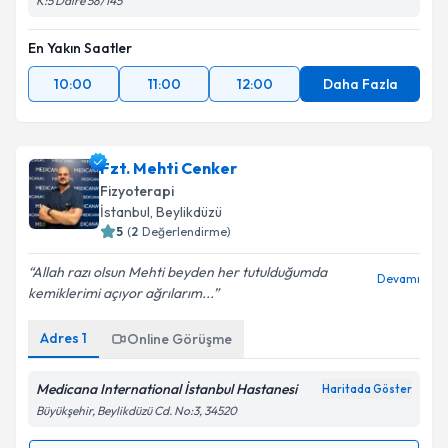
K:5 Daire 58/145
En Yakın Saatler
10:00
11:00
12:00
Daha Fazla
Fzt. Mehti Cenker
Fizyoterapi
İstanbul
, Beylikdüzü
5
(
2
Değerlendirme)
Allah razı olsun Mehti beyden her tutulduğumda
Devamı
kemiklerimi açıyor ağrılarım...
Adres
1
Online Görüşme
Medicana International İstanbul Hastanesi
Haritada Göster
Büyükşehir, Beylikdüzü Cd. No:3, 34520