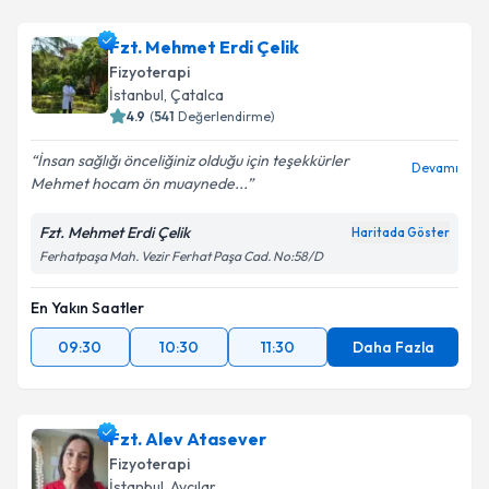
Fzt. Mehmet Erdi Çelik
Fizyoterapi
İstanbul
, Çatalca
4.9
(
541
Değerlendirme)
İnsan sağlığı önceliğiniz olduğu için teşekkürler
Devamı
Mehmet hocam ön muaynede...
Fzt. Mehmet Erdi Çelik
Haritada Göster
Ferhatpaşa Mah. Vezir Ferhat Paşa Cad. No:58/D
En Yakın Saatler
09:30
10:30
11:30
Daha Fazla
Fzt. Alev Atasever
Fizyoterapi
İstanbul
, Avcılar