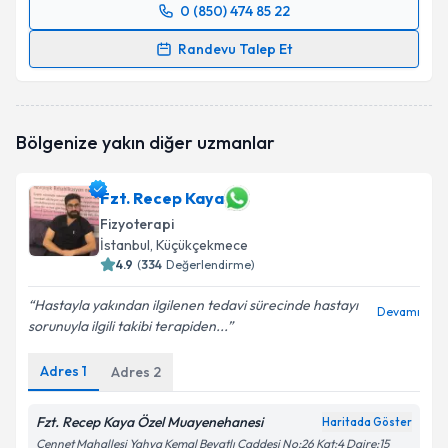
0 (850) 474 85 22
Randevu Takvimi Talebi
Randevu Talep Et
Fzt. Mehti Cenker
için randevu takvimi talebi
oluşturun. Size bu uzmandan randevu almanız için bir
takvim hazırlandığında e-posta ile bilgilendireceğiz.
Bölgenize yakın diğer uzmanlar
E-posta Adresiniz
Fzt. Recep Kaya
Fizyoterapi
İstanbul
, Küçükçekmece
Kişisel verilerimin işlenmesine ilişkin
4.9
(
334
Değerlendirme)
Aydınlatma
Metni
'ni okudum ve kişisel verilerimin belirtilen
Hastayla yakından ilgilenen tedavi sürecinde hastayı
kapsamda işlenmesini kabul ediyorum.
Devamı
sorunuyla ilgili takibi terapiden...
Takvim Talebini Gönder
Adres
1
Adres
2
Fzt. Recep Kaya Özel Muayenehanesi
Haritada Göster
Cennet Mahallesi Yahya Kemal Beyatlı Caddesi No:26 Kat:4 Daire:15