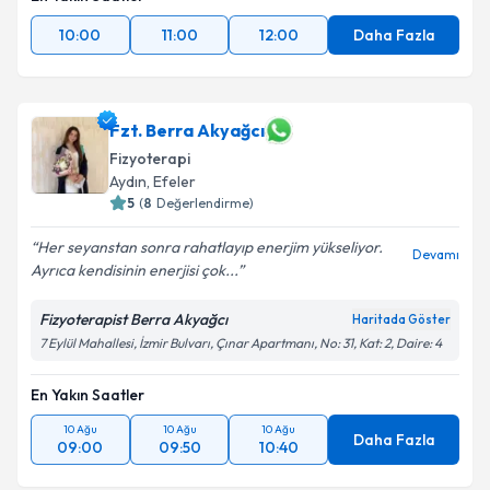
10:00
11:00
12:00
Daha Fazla
Fzt. Berra Akyağcı
Fizyoterapi
Aydın
, Efeler
5
(
8
Değerlendirme)
Her seyanstan sonra rahatlayıp enerjim yükseliyor.
Devamı
Ayrıca kendisinin enerjisi çok...
Fizyoterapist Berra Akyağcı
Haritada Göster
7 Eylül Mahallesi, İzmir Bulvarı, Çınar Apartmanı, No: 31, Kat: 2, Daire: 4
En Yakın Saatler
10 Ağu
10 Ağu
10 Ağu
Daha Fazla
09:00
09:50
10:40