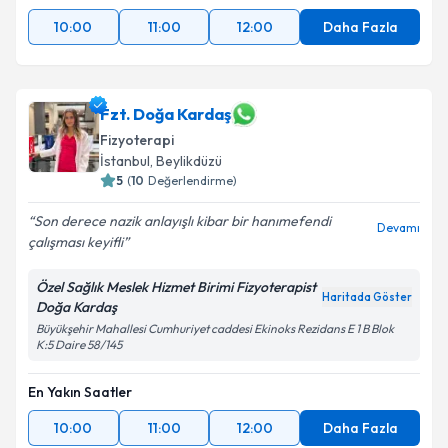
10:00
11:00
12:00
Daha Fazla
Fzt. Doğa Kardaş
Fizyoterapi
İstanbul
,
Beylikdüzü
5
(
10
Değerlendirme)
Son derece nazik anlayışlı kibar bir hanımefendi
Devamı
çalışması keyifli
Özel Sağlık Meslek Hizmet Birimi Fizyoterapist
Haritada Göster
Doğa Kardaş
Büyükşehir Mahallesi Cumhuriyet caddesi Ekinoks Rezidans E 1 B Blok
K:5 Daire 58/145
En Yakın Saatler
10:00
11:00
12:00
Daha Fazla