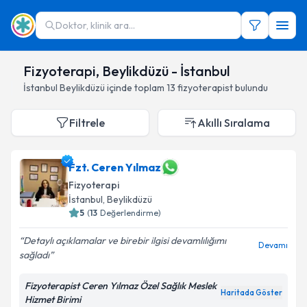
Doktor, klinik ara...
Fizyoterapi, Beylikdüzü - İstanbul
İstanbul
Beylikdüzü
içinde toplam
13
fizyoterapist
bulundu
Filtrele
Akıllı Sıralama
Fzt. Ceren Yılmaz
Fizyoterapi
İstanbul
,
Beylikdüzü
5
(
13
Değerlendirme)
Detaylı açıklamalar ve birebir ilgisi devamlılığımı
Devamı
sağladı
Fizyoterapist Ceren Yılmaz Özel Sağlık Meslek
Haritada Göster
Hizmet Birimi