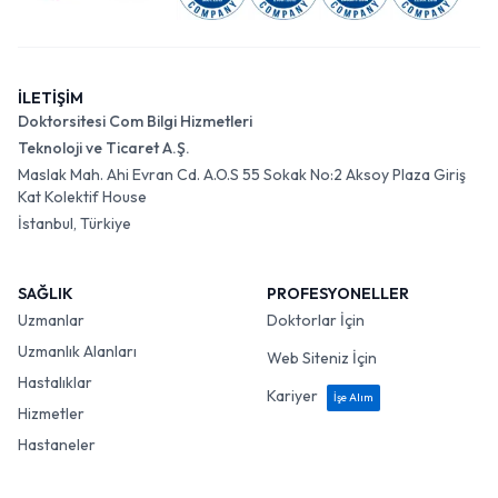
İLETİŞİM
Doktorsitesi Com Bilgi Hizmetleri
Teknoloji ve Ticaret A.Ş.
Maslak Mah. Ahi Evran Cd. A.O.S 55 Sokak No:2 Aksoy Plaza Giriş
Kat Kolektif House
İstanbul, Türkiye
SAĞLIK
PROFESYONELLER
Uzmanlar
Doktorlar İçin
Uzmanlık Alanları
Web Siteniz İçin
Hastalıklar
Kariyer
İşe Alım
Hizmetler
Hastaneler