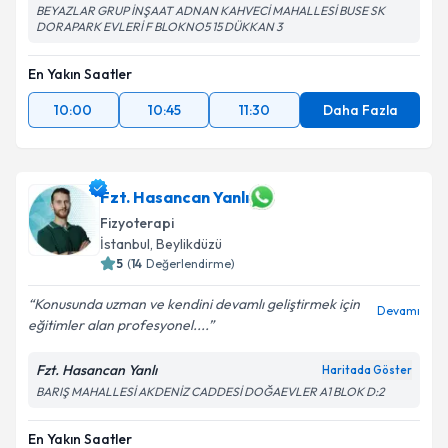
BEYAZLAR GRUP İNŞAAT ADNAN KAHVECİ MAHALLESİ BUSE SK
DORAPARK EVLERİ F BLOKNO5 15 DÜKKAN 3
En Yakın Saatler
10:00
10:45
11:30
Daha Fazla
Fzt. Hasancan Yanlı
Fizyoterapi
İstanbul
,
Beylikdüzü
5
(
14
Değerlendirme)
Konusunda uzman ve kendini devamlı geliştirmek için
Devamı
eğitimler alan profesyonel....
Fzt. Hasancan Yanlı
Haritada Göster
BARIŞ MAHALLESİ AKDENİZ CADDESİ DOĞAEVLER A1 BLOK D:2
En Yakın Saatler