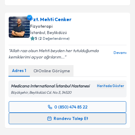
Fzt. Mehti Cenker
Fizyoterapi
İstanbul
,
Beylikdüzü
5
(
2
Değerlendirme)
Allah razı olsun Mehti beyden her tutulduğumda
Devamı
kemiklerimi açıyor ağrılarım...
Adres
1
Online Görüşme
Medicana International İstanbul Hastanesi
Haritada Göster
Büyükşehir, Beylikdüzü Cd. No:3, 34520
0 (850) 474 85 22
Randevu Takvimi Talebi
Randevu Talep Et
Fzt. Mehti Cenker
için randevu takvimi talebi