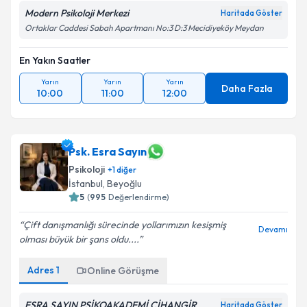
Modern Psikoloji Merkezi
Haritada Göster
Ortaklar Caddesi Sabah Apartmanı No:3 D:3 Mecidiyeköy Meydan
En Yakın Saatler
Yarın
Yarın
Yarın
Daha Fazla
10:00
11:00
12:00
Psk. Esra Sayın
Psikoloji
+
1
diğer
İstanbul
, Beyoğlu
5
(
995
Değerlendirme)
Çift danışmanlığı sürecinde yollarımızın kesişmiş
Devamı
olması büyük bir şans oldu....
Adres
1
Online Görüşme
ESRA SAYIN PSİKOAKADEMİ CİHANGİR
Haritada Göster