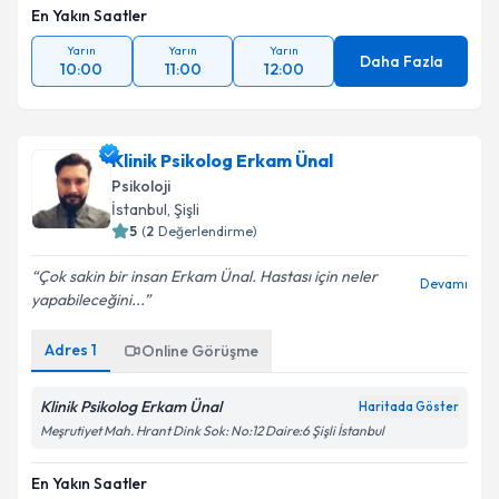
En Yakın Saatler
Yarın
Yarın
Yarın
Daha Fazla
10:00
11:00
12:00
Klinik Psikolog Erkam Ünal
Psikoloji
İstanbul
, Şişli
5
(
2
Değerlendirme)
Çok sakin bir insan Erkam Ünal. Hastası için neler
Devamı
yapabileceğini...
Adres
1
Online Görüşme
Klinik Psikolog Erkam Ünal
Haritada Göster
Meşrutiyet Mah. Hrant Dink Sok: No:12 Daire:6 Şişli İstanbul
En Yakın Saatler