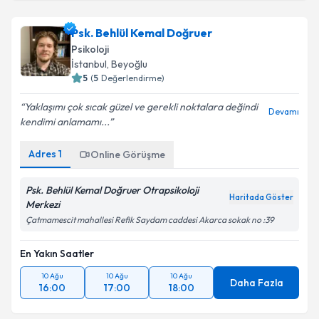
Psk. Behlül Kemal Doğruer
Psikoloji
İstanbul
, Beyoğlu
5
(
5
Değerlendirme)
Yaklaşımı çok sıcak güzel ve gerekli noktalara değindi
Devamı
kendimi anlamamı...
Adres
1
Online Görüşme
Psk. Behlül Kemal Doğruer Otrapsikoloji
Haritada Göster
Merkezi
Çatmamescit mahallesi Refik Saydam caddesi Akarca sokak no :39
En Yakın Saatler
10 Ağu
10 Ağu
10 Ağu
Daha Fazla
16:00
17:00
18:00