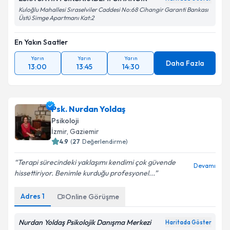
Kuloğlu Mahallesi Sıraselviler Caddesi No:68 Cihangir Garanti Bankası
Üstü Simge Apartmanı Kat:2
En Yakın Saatler
Yarın
Yarın
Yarın
Daha Fazla
13:00
13:45
14:30
Psk. Nurdan Yoldaş
Psikoloji
İzmir
, Gaziemir
4.9
(
27
Değerlendirme)
Terapi sürecindeki yaklaşımı kendimi çok güvende
Devamı
hissettiriyor. Benimle kurduğu profesyonel...
Adres
1
Online Görüşme
Nurdan Yoldaş Psikolojik Danışma Merkezi
Haritada Göster