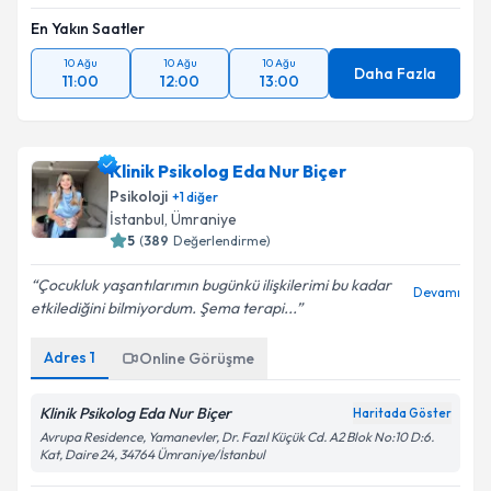
En Yakın Saatler
10 Ağu
10 Ağu
10 Ağu
Daha Fazla
11:00
12:00
13:00
Klinik Psikolog Eda Nur Biçer
Psikoloji
+
1
diğer
İstanbul
, Ümraniye
5
(
389
Değerlendirme)
Çocukluk yaşantılarımın bugünkü ilişkilerimi bu kadar
Devamı
etkilediğini bilmiyordum. Şema terapi...
Adres
1
Online Görüşme
Klinik Psikolog Eda Nur Biçer
Haritada Göster
Avrupa Residence, Yamanevler, Dr. Fazıl Küçük Cd. A2 Blok No:10 D:6.
Kat, Daire 24, 34764 Ümraniye/İstanbul