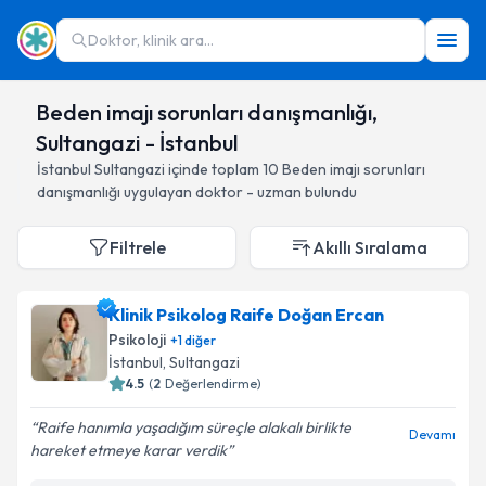
Doktor, klinik ara...
Beden imajı sorunları danışmanlığı,
Sultangazi - İstanbul
İstanbul
Sultangazi
içinde toplam
10
Beden imajı sorunları
danışmanlığı
uygulayan doktor - uzman bulundu
Filtrele
Akıllı Sıralama
Klinik Psikolog Raife Doğan Ercan
Psikoloji
+
1
diğer
İstanbul
, Sultangazi
4.5
(
2
Değerlendirme)
Raife hanımla yaşadığım süreçle alakalı birlikte
Devamı
hareket etmeye karar verdik