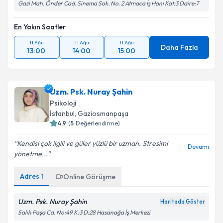
Gazi Mah. Önder Cad. Sinema Sok. No. 2 Atmaca İş Hanı Kat:3 Daire:7
En Yakın Saatler
11 Ağu
11 Ağu
11 Ağu
Daha Fazla
13:00
14:00
15:00
Uzm. Psk. Nuray Şahin
Psikoloji
İstanbul
, Gaziosmanpaşa
4.9
(
5
Değerlendirme)
Kendisi çok ilgili ve güler yüzlü bir uzman. Stresimi
Devamı
yönetme...
Adres
1
Online Görüşme
Uzm. Psk. Nuray Şahin
Haritada Göster
Salih Paşa Cd. No:49 K:3 D:28 Hasanağa İş Merkezi