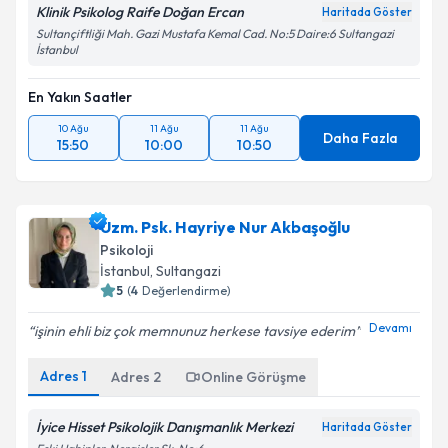
Klinik Psikolog Raife Doğan Ercan
Haritada Göster
Sultançiftliği Mah. Gazi Mustafa Kemal Cad. No:5 Daire:6 Sultangazi
İstanbul
En Yakın Saatler
10 Ağu
11 Ağu
11 Ağu
Daha Fazla
15:50
10:00
10:50
Uzm. Psk. Hayriye Nur Akbaşoğlu
Psikoloji
İstanbul
, Sultangazi
5
(
4
Değerlendirme)
Devamı
işinin ehli biz çok memnunuz herkese tavsiye ederim
Adres
1
Adres
2
Online Görüşme
İyice Hisset Psikolojik Danışmanlık Merkezi
Haritada Göster