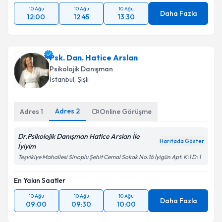
10 Ağu
10 Ağu
10 Ağu
Daha Fazla
12:00
12:45
13:30
Psk. Dan. Hatice Arslan
Psikolojik Danışman
İstanbul
, Şişli
Adres
2
Adres
1
Online Görüşme
Dr.Psikolojik Danışman Hatice Arslan İle
Haritada Göster
İyiyim
Teşvikiye Mahallesi Sinoplu Şehit Cemal Sokak No:16 İyigün Apt. K:1 D: 1
En Yakın Saatler
10 Ağu
10 Ağu
10 Ağu
Daha Fazla
09:00
09:30
10:00