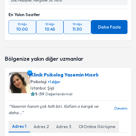
Eski Habipler, Nergisler Sk. No:6
En Yakın Saatler
10 Ağu
10 Ağu
10 Ağu
Daha Fazla
10:00
10:45
11:30
Bölgenize yakın diğer uzmanlar
Klinik Psikolog Yasemin Mısırlı
Psikoloji
+
1
diğer
İstanbul
, Şişli
5
(
59
Değerlendirme)
Yasemin hanım çok tatlı biri. Kafam o karışık ve
Devamı
daha...
Adres
1
Adres
2
Adres
3
Online Görüşme