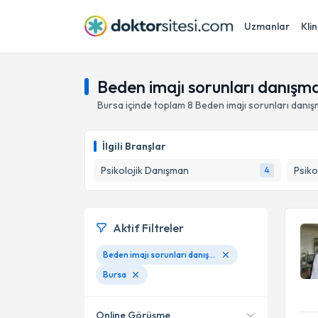
Uzmanlar
Klin
Beden imajı sorunları danışma
Bursa
içinde toplam
8
Beden imajı sorunları danış
İlgili Branşlar
Psikolojik Danışman
Psiko
4
Aktif Filtreler
Beden imajı sorunları danışmanlığı
Bursa
Online Görüşme