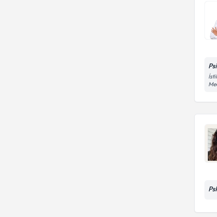
Ps
İst
Med
Ps