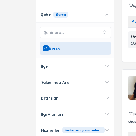
Baş
Şehir
Bursa
Online danışmanlık sunan
A
uzmanları göster
Sadece
Bursa
bölgesinde
Uz
uzman ara
Odu
Bursa
İlçe
Yakınımda Ara
Branşlar
Konumuma yakın uzmanları
Nilüfer
göster
İnegöl
Sen
İlgi Alanları
dest
Osmangazi
Hizmetler
Beden imajı sorunları danışmanlığı
Psikolojik Danışman