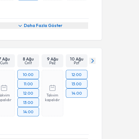
Daha Fazla Göster
7 Ağu
8 Ağu
9 Ağu
10 Ağu
Cum
Cmt
Paz
Pzt
10:00
12:00
11:00
13:00
12:00
14:00
Takvim
Takvim
palıdır
kapalıdır
13:00
14:00