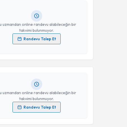
ında e-posta ile bilgilendireceğiz.
resiniz
u uzmandan online randevu alabileceğin bir
takvimi bulunmuyor.
Randevu Talep Et
akvimi Talebi
 verilerimin işlenmesine ilişkin
Aydınlatma Metni
'ni
 ve kişisel verilerimin belirtilen kapsamda
esini kabul ediyorum.
 Esra Dalcan
için randevu takvimi talebi oluşturun.
andan randevu almanız için bir takvim
Takvim Talebini Gönder
ında e-posta ile bilgilendireceğiz.
resiniz
u uzmandan online randevu alabileceğin bir
takvimi bulunmuyor.
Randevu Talep Et
 verilerimin işlenmesine ilişkin
Aydınlatma Metni
'ni
 ve kişisel verilerimin belirtilen kapsamda
akvimi Talebi
esini kabul ediyorum.