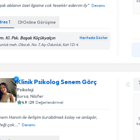
ka
ak ablanın özel ilgisine cok tesekkr ederım ily
Devamı
dres
1
Online Görüşme
m. Kl. Psk. Başak Küçükyalçın
Haritada Göster
nluk mah. Oba sk. No: 7, Açı Odunluk, Kat: 1 D: 4
Klinik Psikolog Senem Görç
Psikoloji
Bursa
, Nilüfer
4.9
(
29
Değerlendirme)
em Hanım ile iletişim kurabilmek kolay ve anlaşılır,
ka
eği çok...
Devamı