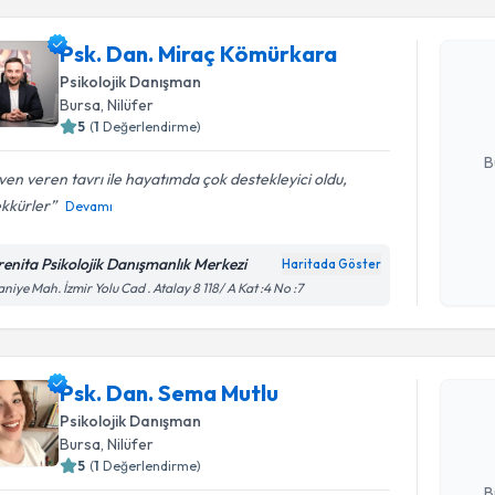
Psk. Dan.
Psk. Dan. Miraç Kömürkara
oluşturun. 
Psikolojik Danışman
hazırlandığ
Bursa
, Nilüfer
5
(
1
Değerlendirme)
E-posta Ad
B
en veren tavrı ile hayatımda çok destekleyici oldu,
ekkürler
Devamı
Kişisel
okudum
renita Psikolojik Danışmanlık Merkezi
Haritada Göster
işlenm
aniye Mah. İzmir Yolu Cad . Atalay 8 118/ A Kat :4 No :7
Randevu T
Psk. Dan.
Psk. Dan. Sema Mutlu
Size bu uzm
hazırlandığ
Psikolojik Danışman
Bursa
, Nilüfer
E-posta Ad
5
(
1
Değerlendirme)
B