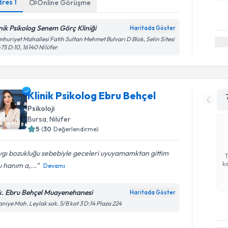
dres
1
Online Görüşme
inik Psikolog Senem Görç Kliniği
Haritada Göster
huriyet Mahallesi Fatih Sultan Mehmet Bulvarı D Blok, Selin Sitesi
75 D:10, 16140 Ni̇lüfer
Klinik Psikolog Ebru Behçel
Psikoloji
Bursa
, Nilüfer
5
(
30
Değerlendirme)
gı bozukluğu sebebiyle geceleri uyuyamamktan gittim
ka
 hanım a,...
Devamı
k. Ebru Behçel Muayenehanesi
Haritada Göster
aniye Mah. Leylak sok. 5/B kat 3 D:14 Plaza 224