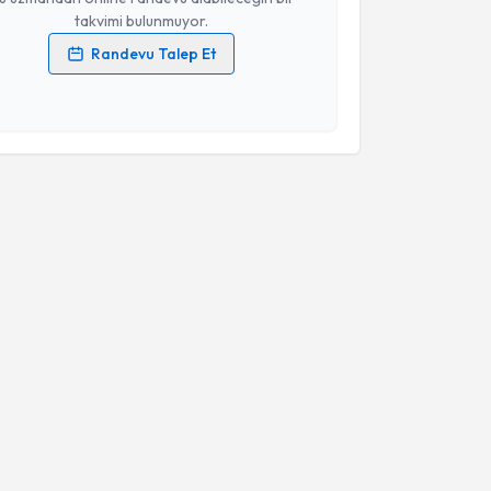
takvimi bulunmuyor.
Randevu Talep Et
 verilerimin işlenmesine ilişkin
Aydınlatma Metni
'ni
 ve kişisel verilerimin belirtilen kapsamda
esini kabul ediyorum.
Takvim Talebini Gönder