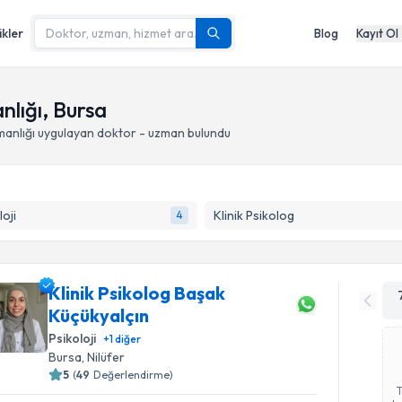
ikler
Blog
Kayıt Ol
nlığı, Bursa
manlığı
uygulayan doktor - uzman bulundu
loji
Klinik Psikolog
4
Klinik Psikolog Başak
Küçükyalçın
Psikoloji
+
1
diğer
Bursa
, Nilüfer
5
(
49
Değerlendirme)