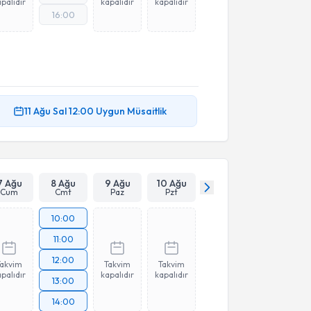
palıdır
kapalıdır
kapalıdır
16:00
11 Ağu
Sal
12:00
Uygun Müsaitlik
7 Ağu
8 Ağu
9 Ağu
10 Ağu
Cum
Cmt
Paz
Pzt
10:00
11:00
12:00
Takvim
Takvim
Takvim
palıdır
kapalıdır
kapalıdır
13:00
14:00