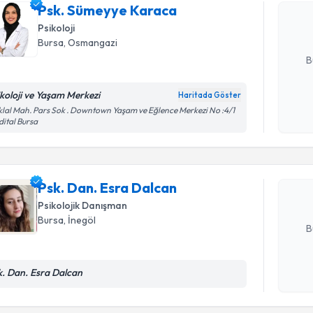
Psk. Sümeyye Karaca
hazırlandığ
Psikoloji
E-posta Ad
Bursa
, Osmangazi
B
ikoloji ve Yaşam Merkezi
Haritada Göster
Randevu T
Kişisel
iklal Mah. Pars Sok . Downtown Yaşam ve Eğlence Merkezi No :4/1
ital Bursa
okudum
işlenm
Psk. Dan.
Size bu uzm
hazırlandığ
Psk. Dan. Esra Dalcan
Psikolojik Danışman
E-posta Ad
Bursa
, İnegöl
B
k. Dan. Esra Dalcan
Kişisel
okudum
Randevu T
işlenm