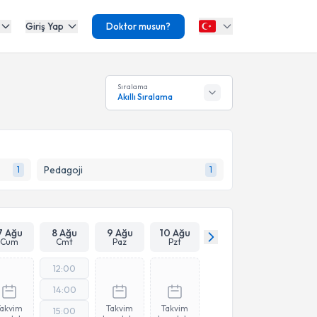
Giriş Yap
Doktor musun?
Sıralama
Akıllı Sıralama
Pedagoji
1
1
7 Ağu
8 Ağu
9 Ağu
10 Ağu
Cum
Cmt
Paz
Pzt
12:00
14:00
Takvim
Takvim
Takvim
15:00