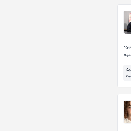
Güv
teş
Se
İhs