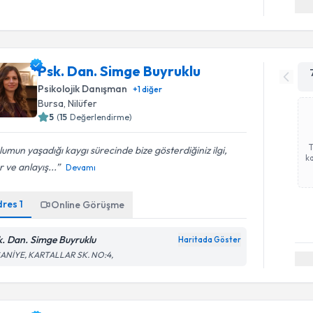
Psk. Dan. Simge Buyruklu
Psikolojik Danışman
+
1
diğer
Bursa
, Nilüfer
5
(
15
Değerlendirme)
umun yaşadığı kaygı sürecinde bize gösterdiğiniz ilgi,
ka
r ve anlayış...
Devamı
dres
1
Online Görüşme
k. Dan. Simge Buyruklu
Haritada Göster
Randevu T
SANİYE, KARTALLAR SK. NO:4,
Psk. Süme
Size bu uzm