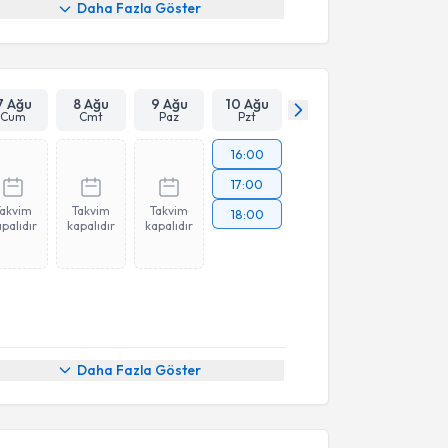
Daha Fazla Göster
7 Ağu
8 Ağu
9 Ağu
10 Ağu
Cum
Cmt
Paz
Pzt
16:00
17:00
Takvim
Takvim
Takvim
18:00
palıdır
kapalıdır
kapalıdır
akvimi Talebi
Daha Fazla Göster
yye Karaca
için randevu takvimi talebi oluşturun.
andan randevu almanız için bir takvim