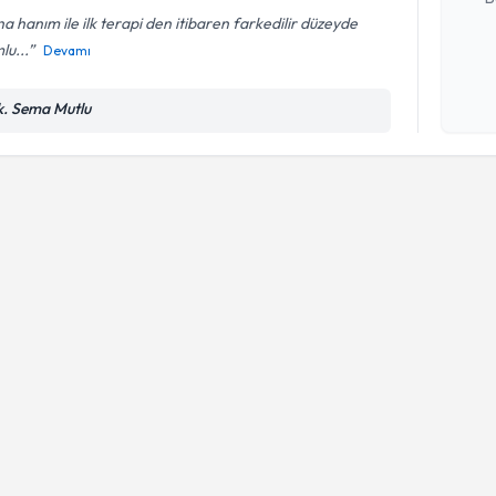
a hanım ile ilk terapi den itibaren farkedilir düzeyde
lu...
Devamı
Kişisel
okudum
k. Sema Mutlu
işlenm