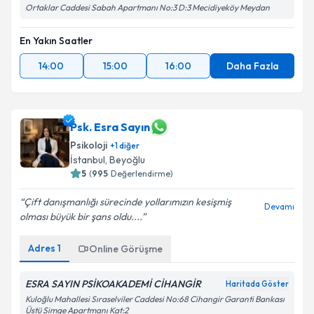
Ortaklar Caddesi Sabah Apartmanı No:3 D:3 Mecidiyeköy Meydan
En Yakın Saatler
14:00
15:00
16:00
Daha Fazla
Psk. Esra Sayın
Psikoloji
+
1
diğer
İstanbul
, Beyoğlu
5
(
995
Değerlendirme)
Çift danışmanlığı sürecinde yollarımızın kesişmiş
Devamı
olması büyük bir şans oldu....
Adres
1
Online Görüşme
ESRA SAYIN PSİKOAKADEMİ CİHANGİR
Haritada Göster
Kuloğlu Mahallesi Sıraselviler Caddesi No:68 Cihangir Garanti Bankası
Üstü Simge Apartmanı Kat:2