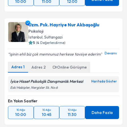
10:00
11:00
12:00
Uzm. Psk. Hayriye Nur Akbaşoğlu
Psikoloji
İstanbul
, Sultangazi
5
(
4
Değerlendirme)
Devamı
işinin ehli biz çok memnunuz herkese tavsiye ederim
Adres
1
Adres
2
Online Görüşme
İyice Hisset Psikolojik Danışmanlık Merkezi
Haritada Göster
Eski Habipler, Nergisler Sk. No:6
En Yakın Saatler
10 Ağu
10 Ağu
10 Ağu
Daha Fazla
10:00
10:45
11:30