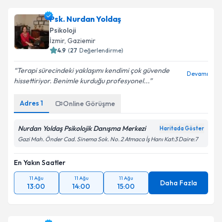
Psk. Nurdan Yoldaş
Psikoloji
İzmir
, Gaziemir
4.9
(
27
Değerlendirme)
Terapi sürecindeki yaklaşımı kendimi çok güvende
Devamı
hissettiriyor. Benimle kurduğu profesyonel...
Adres
1
Online Görüşme
Nurdan Yoldaş Psikolojik Danışma Merkezi
Haritada Göster
Gazi Mah. Önder Cad. Sinema Sok. No. 2 Atmaca İş Hanı Kat:3 Daire:7
En Yakın Saatler
11 Ağu
11 Ağu
11 Ağu
Daha Fazla
13:00
14:00
15:00