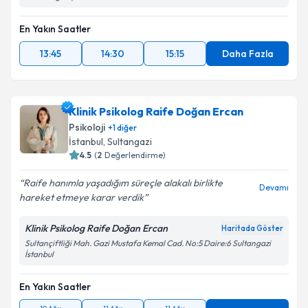
En Yakın Saatler
13:45
14:30
15:15
Daha Fazla
Klinik Psikolog Raife Doğan Ercan
Psikoloji
+
1
diğer
İstanbul
, Sultangazi
4.5
(
2
Değerlendirme)
Raife hanımla yaşadığım süreçle alakalı birlikte
Devamı
hareket etmeye karar verdik
Klinik Psikolog Raife Doğan Ercan
Haritada Göster
Sultançiftliği Mah. Gazi Mustafa Kemal Cad. No:5 Daire:6 Sultangazi
İstanbul
En Yakın Saatler