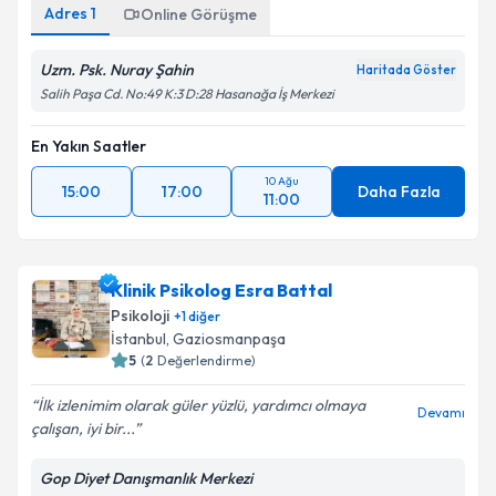
Adres
1
Online Görüşme
Uzm. Psk. Nuray Şahin
Haritada Göster
Salih Paşa Cd. No:49 K:3 D:28 Hasanağa İş Merkezi
En Yakın Saatler
10 Ağu
15:00
17:00
Daha Fazla
11:00
Klinik Psikolog Esra Battal
Psikoloji
+
1
diğer
İstanbul
, Gaziosmanpaşa
5
(
2
Değerlendirme)
İlk izlenimim olarak güler yüzlü, yardımcı olmaya
Devamı
çalışan, iyi bir...
Gop Diyet Danışmanlık Merkezi