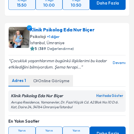
10 Ağu
11 Ağu
11 Ağu
Daha Fazla
15:50
10:00
10:50
Klinik Psikolog Eda Nur Biçer
Psikoloji
+
1
diğer
İstanbul
, Ümraniye
5
(
389
Değerlendirme)
Çocukluk yaşantılarımın bugünkü ilişkilerimi bu kadar
Devamı
etkilediğini bilmiyordum. Şema terapi...
Adres
1
Online Görüşme
Klinik Psikolog Eda Nur Biçer
Haritada Göster
Avrupa Residence, Yamanevler, Dr. Fazıl Küçük Cd. A2 Blok No:10 D:6.
Kat, Daire 24, 34764 Ümraniye/İstanbul
En Yakın Saatler
Yarın
Yarın
Yarın
Daha Fazla