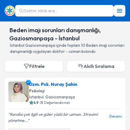
Doktor, klinik ara...
Beden imajı sorunları danışmanlığı,
Gaziosmanpaşa - İstanbul
İstanbul
Gaziosmanpaşa
içinde toplam
10
Beden imajı sorunları
danışmanlığı
uygulayan doktor - uzman bulundu
Filtrele
Akıllı Sıralama
Uzm. Psk. Nuray Şahin
Psikoloji
İstanbul
, Gaziosmanpaşa
4.9
(
5
Değerlendirme)
Kendisi çok ilgili ve güler yüzlü bir uzman. Stresimi
Devamı
yönetme...