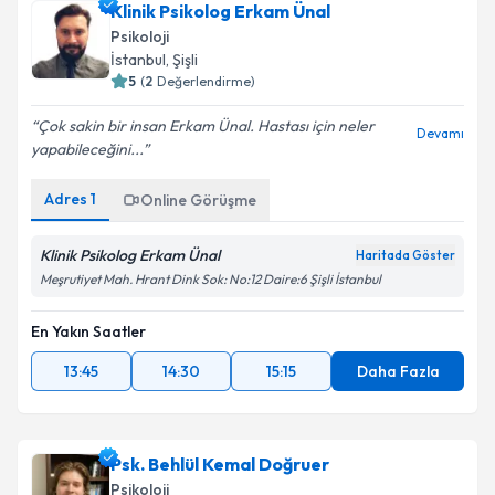
Klinik Psikolog Erkam Ünal
Psikoloji
İstanbul
, Şişli
5
(
2
Değerlendirme)
Çok sakin bir insan Erkam Ünal. Hastası için neler
Devamı
yapabileceğini...
Adres
1
Online Görüşme
Klinik Psikolog Erkam Ünal
Haritada Göster
Meşrutiyet Mah. Hrant Dink Sok: No:12 Daire:6 Şişli İstanbul
En Yakın Saatler
13:45
14:30
15:15
Daha Fazla
Psk. Behlül Kemal Doğruer
Psikoloji