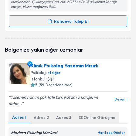
Merkez Mah. Çukurçeşme Cad. No: 9/ 17 K: 4 D: 25 (Hükümet konağı
karşısı, Huzur mağazası üstü)
Randevu Talep Et
Randevu Takvimi Talebi
Klinik Psikolog Esra Battal
için randevu takvimi
Bölgenize yakın diğer uzmanlar
talebi oluşturun. Size bu uzmandan randevu almanız
için bir takvim hazırlandığında e-posta ile
bilgilendireceğiz.
Klinik Psikolog Yasemin Mısırlı
Psikoloji
+
1
diğer
E-posta Adresiniz
İstanbul
, Şişli
5
(
59
Değerlendirme)
Yasemin hanım çok tatlı biri. Kafam o karışık ve
Devamı
daha...
Kişisel verilerimin işlenmesine ilişkin
Aydınlatma
Metni
'ni okudum ve kişisel verilerimin belirtilen
kapsamda işlenmesini kabul ediyorum.
Adres
1
Adres
2
Adres
3
Online Görüşme
Modern Psikoloji Merkezi
Haritada Göster
Takvim Talebini Gönder