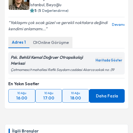
İstanbul
, Beyoğlu
5
(
5
Değerlendirme)
Yaklaşımı çok sıcak güzel ve gerekli noktalara değindi
Devamı
kendimi anlamamı...
Adres
1
Online Görüşme
Psk. Behlül Kemal Doğruer Otrapsikoloji
Haritada Göster
Merkezi
Çatmamescit mahallesi Refik Saydam caddesi Akarca sokak no :39
En Yakın Saatler
10 Ağu
10 Ağu
10 Ağu
Daha Fazla
16:00
17:00
18:00
İlgili Branşlar