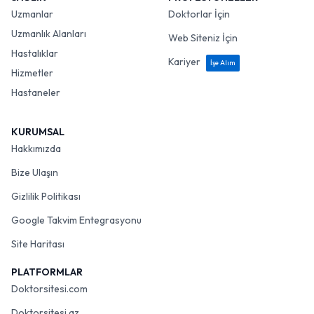
Uzmanlar
Doktorlar İçin
Uzmanlık Alanları
Web Siteniz İçin
Hastalıklar
Kariyer
İşe Alım
Hizmetler
Hastaneler
KURUMSAL
Hakkımızda
Bize Ulaşın
Gizlilik Politikası
Google Takvim Entegrasyonu
Site Haritası
PLATFORMLAR
Doktorsitesi.com
Doktorsitesi.az