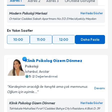
Adres
1
Adres
2
Adres
3
Online Görüşme
Modern Psikoloji Merkezi
Haritada Göster
Ortaklar Caddesi Sabah Apartmanı No:3 D:3 Mecidiyeköy Meydan
En Yakın Saatler
10:00
11:00
12:00
Daha Fazla
Klinik Psikolog Gizem Dönmez
Psikoloji
İstanbul
, Avcılar
5
(
2
Değerlendirme)
Kardeşimin aracılığı ile tanıştık ama çok memnunuz.
Devamı
Oğlum için eşimle...
Klinik Psikolog Gizem Dönmez
Haritada Göster
Tahtakale Mahallesi Fırat 1 Caddesi Bahçe City's Rezidans A Blok D: 39