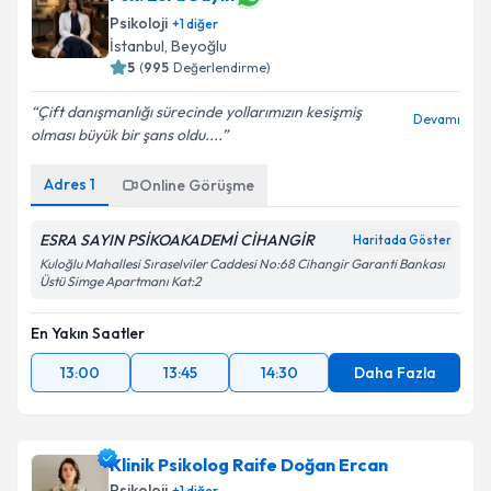
Psikoloji
+
1
diğer
İstanbul
, Beyoğlu
5
(
995
Değerlendirme)
Çift danışmanlığı sürecinde yollarımızın kesişmiş
Devamı
olması büyük bir şans oldu....
Adres
1
Online Görüşme
ESRA SAYIN PSİKOAKADEMİ CİHANGİR
Haritada Göster
Kuloğlu Mahallesi Sıraselviler Caddesi No:68 Cihangir Garanti Bankası
Üstü Simge Apartmanı Kat:2
En Yakın Saatler
13:00
13:45
14:30
Daha Fazla
Klinik Psikolog Raife Doğan Ercan
Psikoloji
+
1
diğer