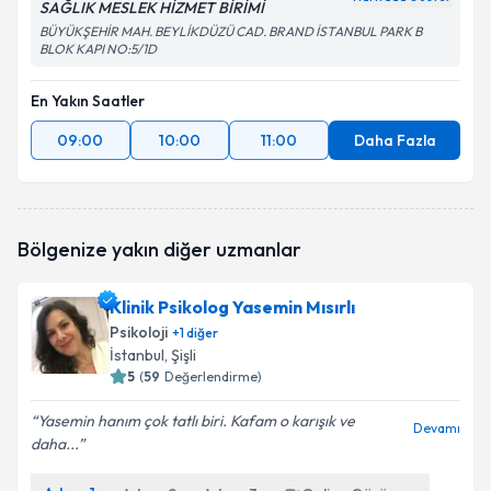
SAĞLIK MESLEK HİZMET BİRİMİ
BÜYÜKŞEHİR MAH. BEYLİKDÜZÜ CAD. BRAND İSTANBUL PARK B
BLOK KAPI NO:5/1D
En Yakın Saatler
09:00
10:00
11:00
Daha Fazla
Bölgenize yakın diğer uzmanlar
Klinik Psikolog Yasemin Mısırlı
Psikoloji
+
1
diğer
İstanbul
, Şişli
5
(
59
Değerlendirme)
Yasemin hanım çok tatlı biri. Kafam o karışık ve
Devamı
daha...