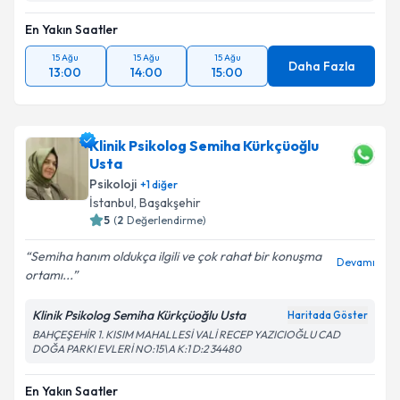
En Yakın Saatler
15 Ağu
15 Ağu
15 Ağu
Daha Fazla
13:00
14:00
15:00
Klinik Psikolog Semiha Kürkçüoğlu
Usta
Psikoloji
+
1
diğer
İstanbul
, Başakşehir
5
(
2
Değerlendirme)
Semiha hanım oldukça ilgili ve çok rahat bir konuşma
Devamı
ortamı...
Klinik Psikolog Semiha Kürkçüoğlu Usta
Haritada Göster
BAHÇEŞEHİR 1. KISIM MAHALLESİ VALİ RECEP YAZICIOĞLU CAD
DOĞA PARKI EVLERİ NO:15\A K:1 D:2 34480
En Yakın Saatler