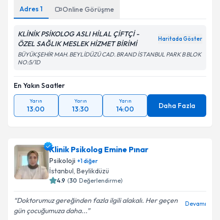
Adres
1
Online Görüşme
KLİNİK PSİKOLOG ASLI HİLAL ÇİFTÇİ -
Haritada Göster
ÖZEL SAĞLIK MESLEK HİZMET BİRİMİ
BÜYÜKŞEHİR MAH. BEYLİDÜZÜ CAD. BRAND İSTANBUL PARK B BLOK
NO:5/1D
En Yakın Saatler
Yarın
Yarın
Yarın
Daha Fazla
13:00
13:30
14:00
Klinik Psikolog Emine Pınar
Psikoloji
+
1
diğer
İstanbul
, Beylikdüzü
4.9
(
30
Değerlendirme)
Doktorumuz gereğinden fazla ilgili alakalı. Her geçen
Devamı
gün çocuğumuza daha...