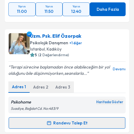
Yarın
Yarın
Yarın
Daha Fazla
11:00
11:50
12:40
Uzm. Psk. Elif Özorpak
Psikolojik Danışman
+
1
diğer
İstanbul
, Kadıköy
5
(
2
Değerlendirme)
Terapi sürecine başlamadan önce alabileceğim bir yol
Devamı
olduğunu bile düşünmüyorken,seanslarla...
Adres
1
Adres
2
Adres
3
Psikohome
Haritada Göster
Suadiye, Bağdat Cd. No:483/9
Randevu Talep Et
Randevu Takvimi Talebi