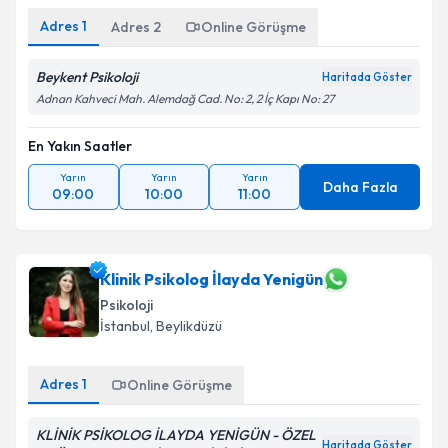
Adres
1
Adres
2
Online Görüşme
Beykent Psikoloji
Haritada Göster
Adnan Kahveci Mah. Alemdağ Cad. No: 2, 2 İç Kapı No: 27
En Yakın Saatler
Yarın
Yarın
Yarın
Daha Fazla
09:00
10:00
11:00
Klinik Psikolog İlayda Yenigün
Psikoloji
İstanbul
, Beylikdüzü
Adres
1
Online Görüşme
KLİNİK PSİKOLOG İLAYDA YENİGÜN - ÖZEL
Haritada Göster