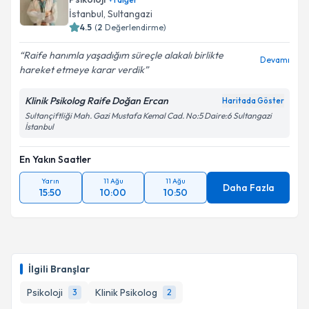
İstanbul
, Sultangazi
4.5
(
2
Değerlendirme)
Raife hanımla yaşadığım süreçle alakalı birlikte
Devamı
hareket etmeye karar verdik
Klinik Psikolog Raife Doğan Ercan
Haritada Göster
Sultançiftliği Mah. Gazi Mustafa Kemal Cad. No:5 Daire:6 Sultangazi
İstanbul
En Yakın Saatler
Yarın
11 Ağu
11 Ağu
Daha Fazla
15:50
10:00
10:50
İlgili Branşlar
Psikoloji
Klinik Psikolog
3
2