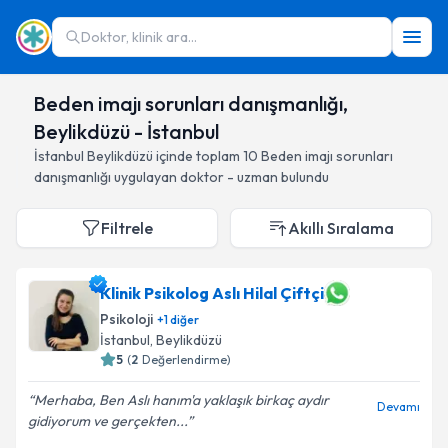
Doktor, klinik ara...
Beden imajı sorunları danışmanlığı,
Beylikdüzü - İstanbul
İstanbul
Beylikdüzü
içinde toplam
10
Beden imajı sorunları
danışmanlığı
uygulayan doktor - uzman bulundu
Filtrele
Akıllı Sıralama
Klinik Psikolog Aslı Hilal Çiftçi
Psikoloji
+
1
diğer
İstanbul
, Beylikdüzü
5
(
2
Değerlendirme)
Merhaba, Ben Aslı hanım'a yaklaşık birkaç aydır
Devamı
gidiyorum ve gerçekten...