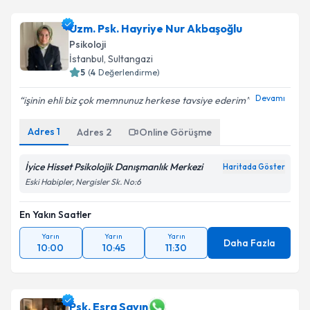
Uzm. Psk. Elif Özorpak
için randevu takvimi talebi
Uzm. Psk. Hayriye Nur Akbaşoğlu
oluşturun. Size bu uzmandan randevu almanız için bir
Psikoloji
takvim hazırlandığında e-posta ile bilgilendireceğiz.
İstanbul
, Sultangazi
5
(
4
Değerlendirme)
E-posta Adresiniz
Devamı
işinin ehli biz çok memnunuz herkese tavsiye ederim
Adres
1
Adres
2
Online Görüşme
Kişisel verilerimin işlenmesine ilişkin
Aydınlatma
Metni
'ni okudum ve kişisel verilerimin belirtilen
İyice Hisset Psikolojik Danışmanlık Merkezi
Haritada Göster
kapsamda işlenmesini kabul ediyorum.
Eski Habipler, Nergisler Sk. No:6
En Yakın Saatler
Takvim Talebini Gönder
Yarın
Yarın
Yarın
Daha Fazla
10:00
10:45
11:30
Psk. Esra Sayın