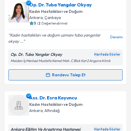
Op. Dr. Tuba Yangılar Okyay
Kadın Hastalıkları ve Doğum
Ankara
, Çankaya
5
(
2
Değerlendirme)
Kadın hastalıkları ve doğum uzmanı tuba yangınlar
Devamı
okyay ...
Op. Dr. Tuba Yangılar Okyay
Haritada Göster
Maidan İş Merkezi Mustafa Kemal Mah. C Blok Kat 2 Angora Klinik
Randevu Talep Et
Randevu Takvimi Talebi
Op. Dr. Tuba Yangılar Okyay
için randevu takvimi
Ass. Dr. Esra Koyuncu
talebi oluşturun. Size bu uzmandan randevu almanız
Kadın Hastalıkları ve Doğum
için bir takvim hazırlandığında e-posta ile
Ankara
, Altındağ
bilgilendireceğiz.
E-posta Adresiniz
Ankara Eğitim Ve Araştırma Hastanesi
Haritada Göster