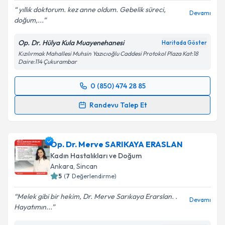
yıllık doktorum. kez anne oldum. Gebelik süreci,
Devamı
doğum,...
Op. Dr. Hülya Kula Muayenehanesi
Haritada Göster
Kızılırmak Mahallesi Muhsin Yazıcıoğlu Caddesi Protokol Plaza Kat:18
Daire:114 Çukurambar
0 (850) 474 28 85
Randevu Takvimi Talebi
Randevu Talep Et
Op. Dr. Hülya Kula
için randevu takvimi talebi
oluşturun. Size bu uzmandan randevu almanız için bir
Op. Dr. Merve SARIKAYA ERASLAN
takvim hazırlandığında e-posta ile bilgilendireceğiz.
Kadın Hastalıkları ve Doğum
E-posta Adresiniz
Ankara
, Sincan
5
(
7
Değerlendirme)
Melek gibi bir hekim, Dr. Merve Sarıkaya Erarslan. .
Devamı
Hayatımın...
Kişisel verilerimin işlenmesine ilişkin
Aydınlatma
Metni
'ni okudum ve kişisel verilerimin belirtilen