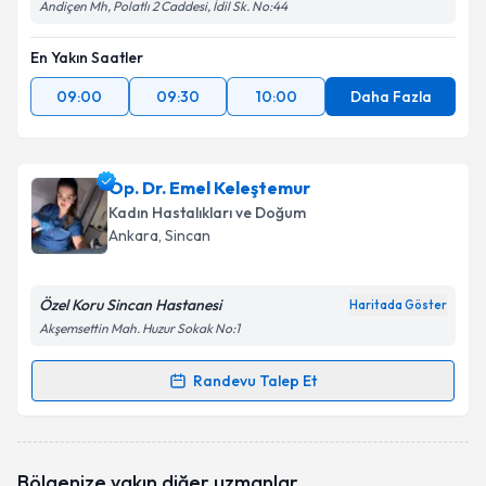
Andiçen Mh, Polatlı 2 Caddesi, İdil Sk. No:44
En Yakın Saatler
09:00
09:30
10:00
Daha Fazla
Op. Dr. Emel Keleştemur
Kadın Hastalıkları ve Doğum
Ankara
, Sincan
Özel Koru Sincan Hastanesi
Haritada Göster
Akşemsettin Mah. Huzur Sokak No:1
Randevu Talep Et
Randevu Takvimi Talebi
Op. Dr. Emel Keleştemur
için randevu takvimi talebi
Bölgenize yakın diğer uzmanlar
oluşturun. Size bu uzmandan randevu almanız için bir