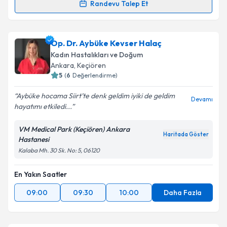
Takvim Talebini Gönder
Randevu Talep Et
Doç. Dr. Adeviye Elçi Atılgan
için randevu takvimi
talebi oluşturun. Size bu uzmandan randevu almanız
Op. Dr. Aybüke Kevser Halaç
için bir takvim hazırlandığında e-posta ile
bilgilendireceğiz.
Kadın Hastalıkları ve Doğum
Ankara
, Keçiören
E-posta Adresiniz
5
(
6
Değerlendirme)
Aybüke hocama Siirt’te denk geldim iyiki de geldim
Devamı
hayatımı etkiledi...
Kişisel verilerimin işlenmesine ilişkin
Aydınlatma
VM Medical Park (Keçiören) Ankara
Metni
'ni okudum ve kişisel verilerimin belirtilen
Haritada Göster
Hastanesi
kapsamda işlenmesini kabul ediyorum.
Kalaba Mh. 30 Sk. No: 5, 06120
En Yakın Saatler
Takvim Talebini Gönder
09:00
09:30
10:00
Daha Fazla