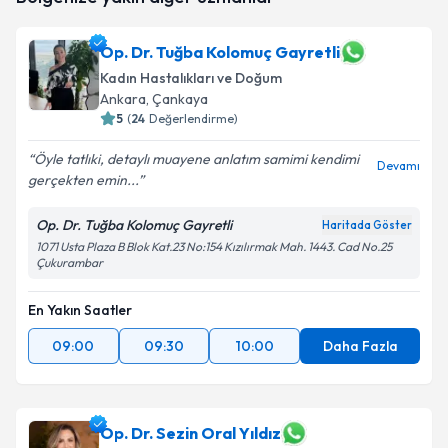
takvim hazırlandığında e-posta ile bilgilendireceğiz.
Op. Dr. Tuğba Kolomuç Gayretli
E-posta Adresiniz
Kadın Hastalıkları ve Doğum
Ankara
, Çankaya
5
(
24
Değerlendirme)
Kişisel verilerimin işlenmesine ilişkin
Aydınlatma
Öyle tatlıki, detaylı muayene anlatım samimi kendimi
Devamı
Metni
'ni okudum ve kişisel verilerimin belirtilen
gerçekten emin...
kapsamda işlenmesini kabul ediyorum.
Op. Dr. Tuğba Kolomuç Gayretli
Haritada Göster
1071 Usta Plaza B Blok Kat.23 No:154 Kızılırmak Mah. 1443. Cad No.25
Takvim Talebini Gönder
Çukurambar
En Yakın Saatler
09:00
09:30
10:00
Daha Fazla
Op. Dr. Sezin Oral Yıldız