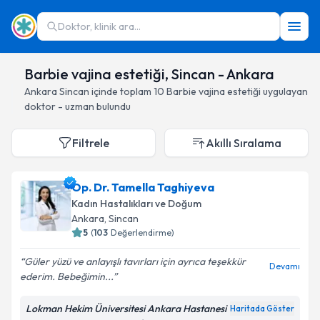
Doktor, klinik ara...
Barbie vajina estetiği, Sincan - Ankara
Ankara
Sincan
içinde toplam
10
Barbie vajina estetiği
uygulayan
doktor - uzman bulundu
Filtrele
Akıllı Sıralama
Op. Dr. Tamella Taghiyeva
Kadın Hastalıkları ve Doğum
Ankara
, Sincan
5
(
103
Değerlendirme)
Güler yüzü ve anlayışlı tavırları için ayrıca teşekkür
Devamı
ederim. Bebeğimin...
Lokman Hekim Üniversitesi Ankara Hastanesi
Haritada Göster