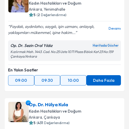
Kadın Hastalıkları ve Doğum
Ankara
, Yenimahalle
5
(
2
Değerlendirme)
Faydalı, aydınlatıcı, saygılı, işin uzmanı, anlayışlı,
Devamı
yaklaşımları mükemmel, işine hakim...
Op. Dr. Sezin Oral Yıldız
Haritada Göster
Kızılırmak Mah. 1443. Cad. No:25 Usta 1071 Plaza B blok Kat 23 No:159
Çankaya/Ankara
En Yakın Saatler
09:00
09:30
10:00
Daha Fazla
Op. Dr. Hülya Kula
Kadın Hastalıkları ve Doğum
Ankara
, Çankaya
5
(
431
Değerlendirme)