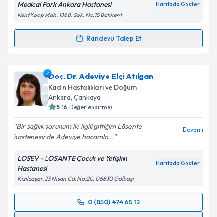
Medical Park Ankara Hastanesi
Haritada Göster
kapsamda işlenmesini kabul ediyorum.
Kent Koop Mah. 1868. Sok. No:15 Batıkent
Takvim Talebini Gönder
Randevu Talep Et
Randevu Takvimi Talebi
Op. Dr. Merve SARIKAYA ERASLAN
için randevu
Doç. Dr. Adeviye Elçi Atılgan
takvimi talebi oluşturun. Size bu uzmandan randevu
Kadın Hastalıkları ve Doğum
almanız için bir takvim hazırlandığında e-posta ile
Ankara
, Çankaya
bilgilendireceğiz.
5
(
6
Değerlendirme)
E-posta Adresiniz
Bir sağlık sorunum ile ilgili gittiğim Lösente
Devamı
hastenesinde Adeviye hocamla...
LÖSEV - LÖSANTE Çocuk ve Yetişkin
Haritada Göster
Hastanesi
Kişisel verilerimin işlenmesine ilişkin
Aydınlatma
Kızılcaşar, 23 Nisan Cd. No:20, 06830 Gölbaşi
Metni
'ni okudum ve kişisel verilerimin belirtilen
kapsamda işlenmesini kabul ediyorum.
0 (850) 474 65 12
Randevu Takvimi Talebi