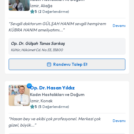
İzmir
, Aliağa
E-posta Adresiniz
5
(
2
Değerlendirme)
Sevgili doktorum GÜLŞAH HANIM sevgili hemşirem
Devamı
KÜBRA HANIM ameliyatımı...
Kişisel verilerimin işlenmesine ilişkin
Aydınlatma
Op. Dr. Gülşah Tanas Sarıkaş
Metni
'ni okudum ve kişisel verilerimin belirtilen
Kültür, Hükümet Cd. No:33, 35800
kapsamda işlenmesini kabul ediyorum.
Randevu Talep Et
Randevu Takvimi Talebi
Takvim Talebini Gönder
Op. Dr. Gülşah Tanas Sarıkaş
için randevu takvimi
Op. Dr. Hasan Yıldız
talebi oluşturun. Size bu uzmandan randevu almanız
Kadın Hastalıkları ve Doğum
için bir takvim hazırlandığında e-posta ile
İzmir
, Konak
bilgilendireceğiz.
5
(
5
Değerlendirme)
E-posta Adresiniz
Hasan bey ve ekibi çok profesyonel. Merkezi çok
Devamı
güzel, büyük...