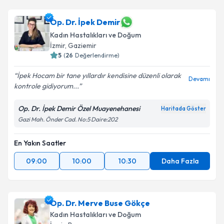
Op. Dr. İpek Demir
Kadın Hastalıkları ve Doğum
İzmir
, Gaziemir
5
(
26
Değerlendirme)
İpek Hocam bir tane yıllardır kendisine düzenli olarak
Devamı
kontrole gidiyorum...
Op. Dr. İpek Demir Özel Muayenehanesi
Haritada Göster
Gazi Mah. Önder Cad. No:5 Daire:202
En Yakın Saatler
09:00
10:00
10:30
Daha Fazla
Op. Dr. Merve Buse Gökçe
Kadın Hastalıkları ve Doğum