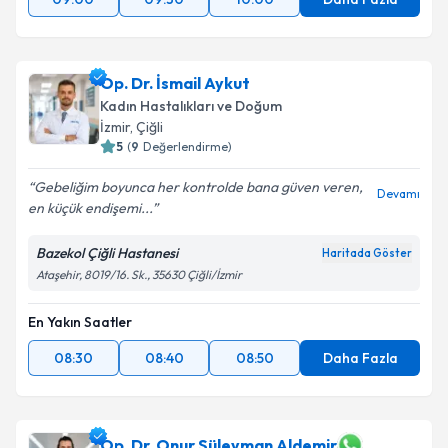
Op. Dr. İsmail Aykut
Kadın Hastalıkları ve Doğum
İzmir
, Çiğli
5
(
9
Değerlendirme)
Gebeliğim boyunca her kontrolde bana güven veren,
Devamı
en küçük endişemi...
Bazekol Çiğli Hastanesi
Haritada Göster
Ataşehir, 8019/16. Sk., 35630 Çiğli/İzmir
En Yakın Saatler
08:30
08:40
08:50
Daha Fazla
Op. Dr. Onur Süleyman Aldemir