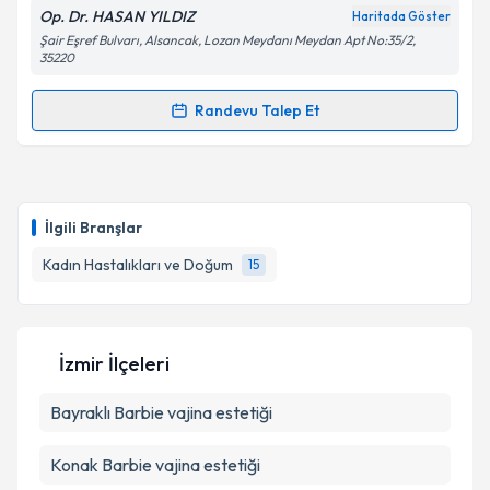
Op. Dr. HASAN YILDIZ
Haritada Göster
Şair Eşref Bulvarı, Alsancak, Lozan Meydanı Meydan Apt No:35/2,
Kişisel verilerimin işlenmesine ilişkin
Aydınlatma
35220
Metni
'ni okudum ve kişisel verilerimin belirtilen
kapsamda işlenmesini kabul ediyorum.
Randevu Talep Et
Randevu Takvimi Talebi
Takvim Talebini Gönder
Op. Dr. Hasan Yıldız
için randevu takvimi talebi
oluşturun. Size bu uzmandan randevu almanız için bir
İlgili Branşlar
takvim hazırlandığında e-posta ile bilgilendireceğiz.
Kadın Hastalıkları ve Doğum
15
E-posta Adresiniz
İzmir İlçeleri
Kişisel verilerimin işlenmesine ilişkin
Aydınlatma
Bayraklı
Metni
Barbie vajina estetiği
'ni okudum ve kişisel verilerimin belirtilen
kapsamda işlenmesini kabul ediyorum.
Konak
Barbie vajina estetiği