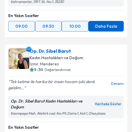
Kahramanlar, 1397. Sk. No:1, 35230
En Yakın Saatler
09:00
09:30
10:00
Daha Fazla
Op. Dr. Sibel Barut
Kadın Hastalıkları ve Doğum
İzmir
, Menderes
5
(
30
Değerlendirme)
Tek kelime ile harika bir insan hocam iyiki denk
Devamı
geldim...
Op. Dr. Sibel Barut Kadın Hastalıkları ve
Haritada Göster
Doğum
Kasımpaşa Mah. Atatürk cad. No:99, Daire:1, Kat:1, Olsa plaza,
En Yakın Saatler