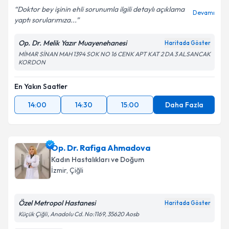
Doktor bey işinin ehli sorunumla ilgili detaylı açıklama
Devamı
yaptı sorularımıza...
Kişisel verilerimin işlenmesine ilişkin
Aydınlatma
Op. Dr. Melik Yazır Muayenehanesi
Haritada Göster
Metni
'ni okudum ve kişisel verilerimin belirtilen
MİMAR SİNAN MAH 1394 SOK NO 16 CENK APT KAT 2 DA 3 ALSANCAK
kapsamda işlenmesini kabul ediyorum.
KORDON
Takvim Talebini Gönder
En Yakın Saatler
14:00
14:30
15:00
Daha Fazla
Op. Dr. Rafiga Ahmadova
Kadın Hastalıkları ve Doğum
İzmir
, Çiğli
Özel Metropol Hastanesi
Haritada Göster
Küçük Çiğli, Anadolu Cd. No:1169, 35620 Aosb