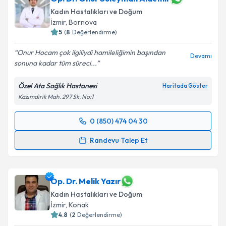
Kadın Hastalıkları ve Doğum
İzmir
, Bornova
5
(
8
Değerlendirme)
Onur Hocam çok ilgiliydi hamileliğimin başından
Devamı
sonuna kadar tüm süreci...
Özel Ata Sağlık Hastanesi
Haritada Göster
Kazımdirik Mah. 297 Sk. No:1
0 (850) 474 04 30
Randevu Takvimi Talebi
Randevu Talep Et
Op. Dr. Onur Süleyman Aldemir
için randevu
takvimi talebi oluşturun. Size bu uzmandan randevu
almanız için bir takvim hazırlandığında e-posta ile
Op. Dr. Melik Yazır
bilgilendireceğiz.
Kadın Hastalıkları ve Doğum
İzmir
, Konak
E-posta Adresiniz
4.8
(
2
Değerlendirme)