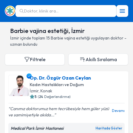
Doktor, klinik ara...
Barbie vajina estetiği, İzmir
İzmir
içinde toplam
15
Barbie vajina estetiği
uygulayan doktor -
uzman bulundu
Filtrele
Akıllı Sıralama
Op. Dr. Özgür Ozan Ceylan
Kadın Hastalıkları ve Doğum
İzmir
, Konak
5
(
24
Değerlendirme)
Canımız doktorumuz hem tecrübesiyle hem güler yüzü
Devamı
ve samimiyetiyle akılda...
Medical Park İzmir Hastanesi
Haritada Göster