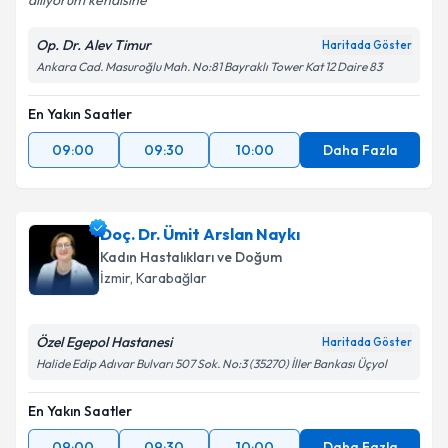
diliyorum kendisine
Op. Dr. Alev Timur
Haritada Göster
Ankara Cad. Masuroğlu Mah. No:81 Bayraklı Tower Kat 12 Daire 83
En Yakın Saatler
09:00
09:30
10:00
Daha Fazla
Doç. Dr. Ümit Arslan Naykı
Kadın Hastalıkları ve Doğum
İzmir
, Karabağlar
Özel Egepol Hastanesi
Haritada Göster
Halide Edip Adıvar Bulvarı 507 Sok. No:3 (35270) İller Bankası Üçyol
En Yakın Saatler
09:00
09:30
10:00
Daha Fazla