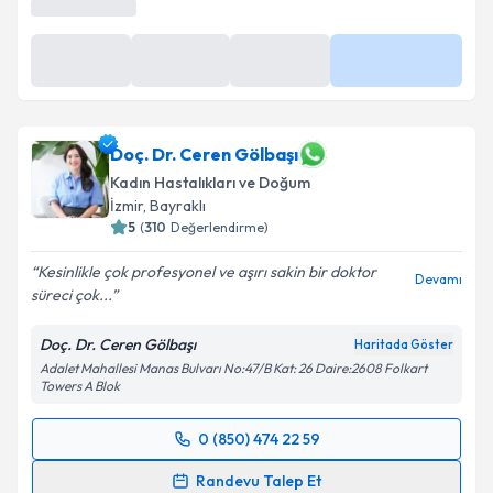
Doç. Dr. Ceren Gölbaşı
Kadın Hastalıkları ve Doğum
İzmir
, Bayraklı
5
(
310
Değerlendirme)
Kesinlikle çok profesyonel ve aşırı sakin bir doktor
Devamı
süreci çok...
Doç. Dr. Ceren Gölbaşı
Haritada Göster
Adalet Mahallesi Manas Bulvarı No:47/B Kat: 26 Daire:2608 Folkart
Towers A Blok
0 (850) 474 22 59
Randevu Takvimi Talebi
Randevu Talep Et