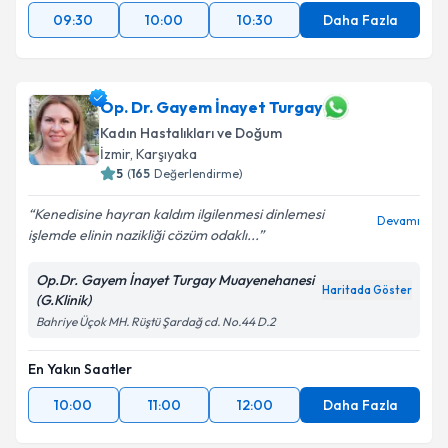
09:30
10:00
10:30
Daha Fazla
Op. Dr. Gayem İnayet Turgay
Kadın Hastalıkları ve Doğum
İzmir
, Karşıyaka
5
(
165
Değerlendirme)
Kenedisine hayran kaldım ilgilenmesi dinlemesi
Devamı
işlemde elinin nazikliği cözüm odaklı...
Op.Dr. Gayem İnayet Turgay Muayenehanesi
Haritada Göster
(G.Klinik)
Bahriye Üçok MH. Rüştü Şardağ cd. No.44 D.2
En Yakın Saatler
10:00
11:00
12:00
Daha Fazla