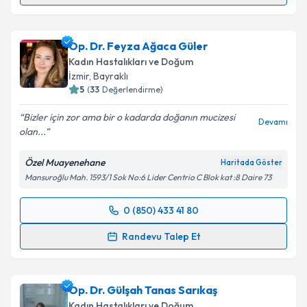
Doç. Dr. Ceren Gölbaşı
için randevu takvimi talebi
oluşturun. Size bu uzmandan randevu almanız için bir
Op. Dr. Feyza Ağaca Güler
takvim hazırlandığında e-posta ile bilgilendireceğiz.
Kadın Hastalıkları ve Doğum
E-posta Adresiniz
İzmir
, Bayraklı
5
(
33
Değerlendirme)
Bizler için zor ama bir o kadarda doğanın mucizesi
Devamı
olan...
Kişisel verilerimin işlenmesine ilişkin
Aydınlatma
Metni
'ni okudum ve kişisel verilerimin belirtilen
Özel Muayenehane
Haritada Göster
kapsamda işlenmesini kabul ediyorum.
Mansuroğlu Mah. 1593/1 Sok No:6 Lider Centrio C Blok kat :8 Daire 73
Takvim Talebini Gönder
0 (850) 433 41 80
Randevu Takvimi Talebi
Randevu Talep Et
Op. Dr. Feyza Ağaca Güler
için randevu takvimi
talebi oluşturun. Size bu uzmandan randevu almanız
Op. Dr. Gülşah Tanas Sarıkaş
için bir takvim hazırlandığında e-posta ile
bilgilendireceğiz.
Kadın Hastalıkları ve Doğum