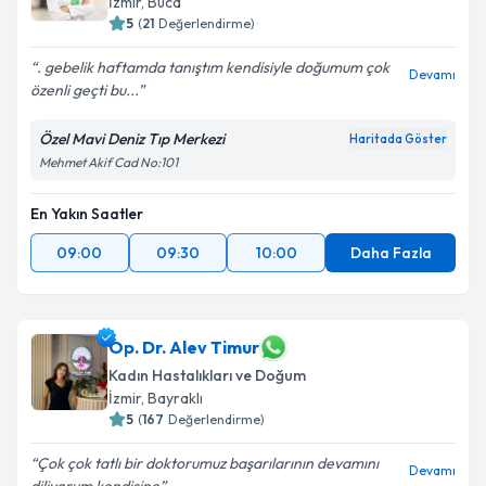
İzmir
, Buca
5
(
21
Değerlendirme)
. gebelik haftamda tanıştım kendisiyle doğumum çok
Devamı
özenli geçti bu...
Özel Mavi Deniz Tıp Merkezi
Haritada Göster
Mehmet Akif Cad No:101
En Yakın Saatler
09:00
09:30
10:00
Daha Fazla
Op. Dr. Alev Timur
Kadın Hastalıkları ve Doğum
İzmir
, Bayraklı
5
(
167
Değerlendirme)
Çok çok tatlı bir doktorumuz başarılarının devamını
Devamı