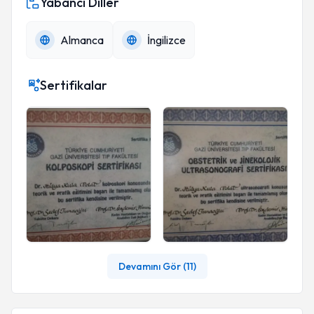
Yabancı Diller
Almanca
İngilizce
Sertifikalar
Devamını Gör (
11
)