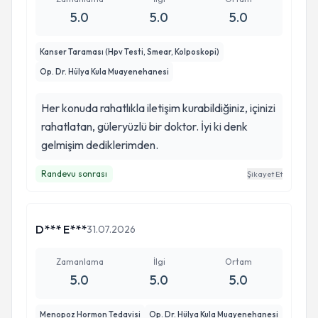
5.0
5.0
5.0
Kanser Taraması (Hpv Testi, Smear, Kolposkopi)
Op. Dr. Hülya Kula Muayenehanesi
Her konuda rahatlıkla iletişim kurabildiğiniz, içinizi
rahatlatan, güleryüzlü bir doktor. İyi ki denk
gelmişim dediklerimden.
Randevu sonrası
Şikayet Et
D*** E***
31.07.2026
Zamanlama
İlgi
Ortam
5.0
5.0
5.0
Menopoz Hormon Tedavisi
Op. Dr. Hülya Kula Muayenehanesi