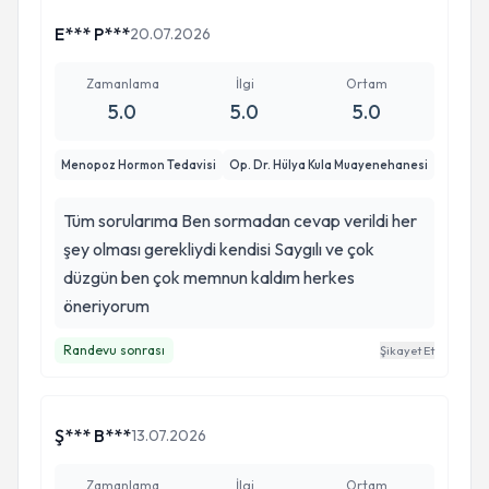
E*** P***
20.07.2026
Zamanlama
İlgi
Ortam
5.0
5.0
5.0
Menopoz Hormon Tedavisi
Op. Dr. Hülya Kula Muayenehanesi
Tüm sorularıma Ben sormadan cevap verildi her
şey olması gerekliydi kendisi Saygılı ve çok
düzgün ben çok memnun kaldım herkes
öneriyorum
Randevu sonrası
Şikayet Et
Ş*** B***
13.07.2026
Zamanlama
İlgi
Ortam