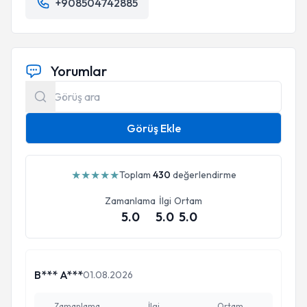
+908504742885
Yorumlar
Görüş Ekle
★
★
★
★
★
Toplam
430
değerlendirme
Zamanlama
İlgi
Ortam
5.0
5.0
5.0
B*** A***
01.08.2026
Zamanlama
İlgi
Ortam