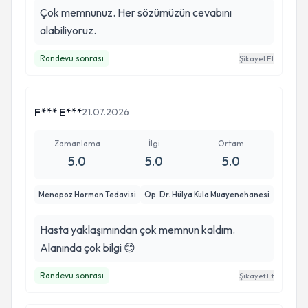
Çok memnunuz. Her sözümüzün cevabını
alabiliyoruz.
Randevu sonrası
Şikayet Et
F*** E***
21.07.2026
Zamanlama
İlgi
Ortam
5.0
5.0
5.0
Menopoz Hormon Tedavisi
Op. Dr. Hülya Kula Muayenehanesi
Hasta yaklaşımından çok memnun kaldım.
Alanında çok bilgi 😊
Randevu sonrası
Şikayet Et