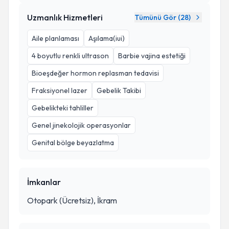
Uzmanlık Hizmetleri
Tümünü Gör (
28
)
Aile planlaması
Aşılama(iui)
4 boyutlu renkli ultrason
Barbie vajina estetiği
Bioeşdeğer hormon replasman tedavisi
Fraksiyonel lazer
Gebelik Takibi
Gebelikteki tahliller
Genel jinekolojik operasyonlar
Genital bölge beyazlatma
İmkanlar
Otopark (Ücretsiz), İkram