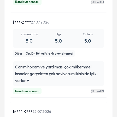
Randevu sonrası
Şikayet Et
İ*** Ö***
27.07.2026
Zamanlama
İlgi
Ortam
5.0
5.0
5.0
Diğer
Op. Dr. Hülya Kula Muayenehanesi
Canım hocam ve yardımcısı çok mükemmel
insanlar gerçekten çok seviyorum ikisinide iyi ki
varlar ♥️
Randevu sonrası
Şikayet Et
M*** K***
25.07.2026