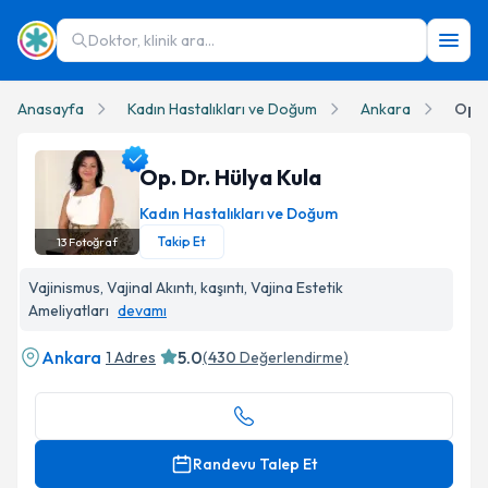
Doktor, klinik ara...
Anasayfa
Kadın Hastalıkları ve Doğum
Ankara
Op. 
Op. Dr. Hülya Kula
Kadın Hastalıkları ve Doğum
Takip Et
13
Fotoğraf
Op. Dr. Hülya Kula Profil Fotoğrafı
Vajinismus, Vajinal Akıntı, kaşıntı, Vajina Estetik
Ameliyatları
devamı
Ankara
5.0
1 Adres
(
430
Değerlendirme)
Randevu Talep Et