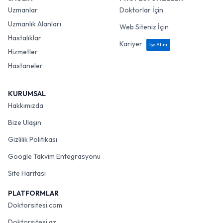
Uzmanlar
Doktorlar İçin
Uzmanlık Alanları
Web Siteniz İçin
Hastalıklar
Kariyer
İşe Alım
Hizmetler
Hastaneler
KURUMSAL
Hakkımızda
Bize Ulaşın
Gizlilik Politikası
Google Takvim Entegrasyonu
Site Haritası
PLATFORMLAR
Doktorsitesi.com
Doktorsitesi.az