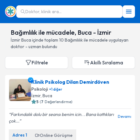
Doktor, klinik ara...
Bağımlılık ile mücadele, Buca - İzmir
İzmir
Buca
içinde toplam
10
Bağımlılık ile mücadele
uygulayan
doktor - uzman bulundu
Filtrele
Akıllı Sıralama
Klinik Psikolog Dilan Demirdöven
Psikoloji
+
1
diğer
İzmir
, Buca
5
(
7
Değerlendirme)
Farkındalık dolu bir seansı benim icin. . Bana kattıkları
Devamı
çok...
Adres
1
Online Görüşme