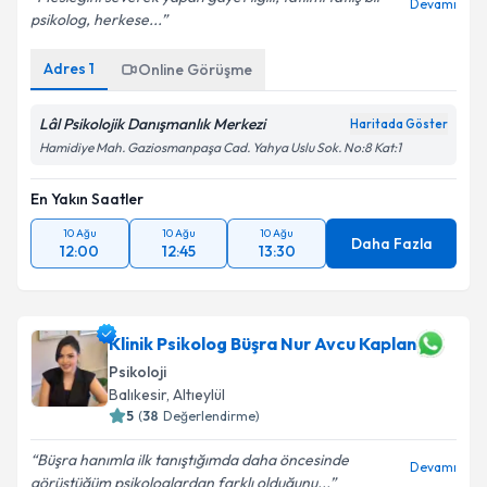
Devamı
psikolog, herkese...
Adres
1
Online Görüşme
Lâl Psikolojik Danışmanlık Merkezi
Haritada Göster
Hamidiye Mah. Gaziosmanpaşa Cad. Yahya Uslu Sok. No:8 Kat:1
En Yakın Saatler
10 Ağu
10 Ağu
10 Ağu
Daha Fazla
12:00
12:45
13:30
Klinik Psikolog Büşra Nur Avcu Kaplan
Psikoloji
Balıkesir
, Altıeylül
5
(
38
Değerlendirme)
Büşra hanımla ilk tanıştığımda daha öncesinde
Devamı
görüştüğüm psikologlardan farklı olduğunu...