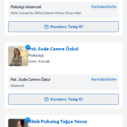
Psikoloji Alsancak
Haritada Göster
1404. Sokak No:7B Kat:Zemin Mimar Sinan Mah.
Randevu Talep Et
Randevu Takvimi Talebi
Klinik Psikolog Berken Gündüz
için randevu takvimi
Psk. Sude Cemre Özkul
talebi oluşturun. Size bu uzmandan randevu almanız
Psikoloji
için bir takvim hazırlandığında e-posta ile
İzmir
, Konak
bilgilendireceğiz.
E-posta Adresiniz
Psk. Sude Cemre Özkul
Haritada Göster
Alsancak
Randevu Talep Et
Randevu Takvimi Talebi
Kişisel verilerimin işlenmesine ilişkin
Aydınlatma
Metni
'ni okudum ve kişisel verilerimin belirtilen
kapsamda işlenmesini kabul ediyorum.
Psk. Sude Cemre Özkul
için randevu takvimi talebi
Klinik Psikolog Tuğçe Yavuz
oluşturun. Size bu uzmandan randevu almanız için bir