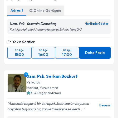
Adres
1
Online Görüşme
Uzm. Psk. Yasemin Demirbaş
Haritada Göster
Kurtuluş Mahallesi Adnan Menderes Bulvarı No:60/2,
En Yakın Saatler
20 Ağu
20 Ağu
20 Ağu
Daha Fazla
15:00
16:00
17:00
Uzm. Psk. Serkan Bozkurt
Psikoloji
Manisa
, Yunusemre
5
(
4
Değerlendirme)
Alanında başarılı bir terapist.Seanslarim boyunca
Devamı
hayatım boyunca hiç farketmedigim seylerle...