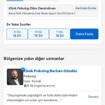
Klinik Psikolog Dilan Demirdöven
Haritada Göster
Barış Mah. Menderes Cad. Bazer Apart. No:124 Daire:7
En Yakın Saatler
10 Ağu
10 Ağu
11 Ağu
Daha Fazla
18:30
19:30
18:30
Bölgenize yakın diğer uzmanlar
Klinik Psikolog Berken Gündüz
Psikoloji
İzmir
, Konak
5
(
14
Değerlendirme)
Geçmişimde yaşadığım ve hala daha üzerimden
Devamı
atamadığım sorunlar için kendisine...