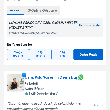
Adres
1
Online Görüşme
LUMİNA PSİKOLOJİ / ÖZEL SAĞLIK MESLEK
Haritada Göster
HİZMET BİRİMİ
Plevne Mah. Savaştepe Cad. No: 24/2
En Yakın Saatler
10 Ağu
10 Ağu
10 Ağu
Daha Fazla
09:00
10:00
11:00
Uzm. Psk. Yasemin Demirbaş
Psikoloji
Aydın
, Efeler
5
(
25
Değerlendirme)
Yasemin hanım sayesinde içinde bulunduğum ve
Devamı
yaşadığım kaygılı alanda dengede...