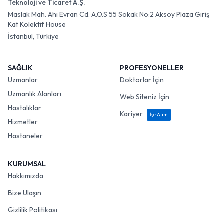
Teknoloji ve Ticaret A.Ş.
Maslak Mah. Ahi Evran Cd. A.O.S 55 Sokak No:2 Aksoy Plaza Giriş
Kat Kolektif House
İstanbul, Türkiye
SAĞLIK
PROFESYONELLER
Uzmanlar
Doktorlar İçin
Uzmanlık Alanları
Web Siteniz İçin
Hastalıklar
Kariyer
İşe Alım
Hizmetler
Hastaneler
KURUMSAL
Hakkımızda
Bize Ulaşın
Gizlilik Politikası