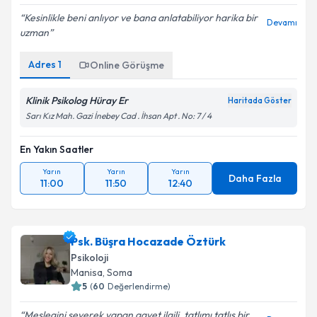
Kesinlikle beni anlıyor ve bana anlatabiliyor harika bir
Devamı
uzman
Adres
1
Online Görüşme
Klinik Psikolog Hüray Er
Haritada Göster
Sarı Kız Mah. Gazi İnebey Cad . İhsan Apt . No: 7 / 4
En Yakın Saatler
Yarın
Yarın
Yarın
Daha Fazla
11:00
11:50
12:40
Psk. Büşra Hocazade Öztürk
Psikoloji
Manisa
, Soma
5
(
60
Değerlendirme)
Meslegini severek yapan gayet ilgili, tatlımı tatlış bir