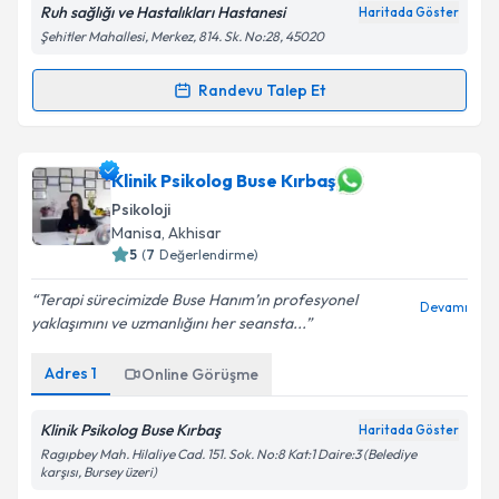
Ruh sağlığı ve Hastalıkları Hastanesi
Haritada Göster
Şehitler Mahallesi, Merkez, 814. Sk. No:28, 45020
Randevu Talep Et
Randevu Takvimi Talebi
Uzm. Psk. Serkan Bozkurt
için randevu takvimi
Klinik Psikolog Buse Kırbaş
talebi oluşturun. Size bu uzmandan randevu almanız
Psikoloji
için bir takvim hazırlandığında e-posta ile
Manisa
, Akhisar
bilgilendireceğiz.
5
(
7
Değerlendirme)
E-posta Adresiniz
Terapi sürecimizde Buse Hanım’ın profesyonel
Devamı
yaklaşımını ve uzmanlığını her seansta...
Adres
1
Online Görüşme
Kişisel verilerimin işlenmesine ilişkin
Aydınlatma
Metni
'ni okudum ve kişisel verilerimin belirtilen
Klinik Psikolog Buse Kırbaş
Haritada Göster
kapsamda işlenmesini kabul ediyorum.
Ragıpbey Mah. Hilaliye Cad. 151. Sok. No:8 Kat:1 Daire:3 (Belediye
karşısı, Bursey üzeri)