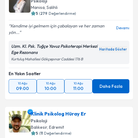
Psikoloji
takvim hazırlandığında e-posta ile bilgilendireceğiz.
Takvim Talebini Gönder
Manisa
, Salihli
5
(
279
Değerlendirme)
E-posta Adresiniz
Kendime iyi gelmem için çabalayan ve her zaman
Devamı
yön...
Uzm. Kl. Psk. Tuğçe Yavuz Psikoterapi Merkezi
Kişisel verilerimin işlenmesine ilişkin
Aydınlatma
Haritada Göster
Ege Rezonans
Metni
'ni okudum ve kişisel verilerimin belirtilen
Kurtuluş Mahallesi Gökçepınar Caddesi 176 B
kapsamda işlenmesini kabul ediyorum.
En Yakın Saatler
Takvim Talebini Gönder
10 Ağu
10 Ağu
10 Ağu
Daha Fazla
09:00
10:00
11:00
Klinik Psikolog Hüray Er
Psikoloji
Balıkesir
, Edremit
5
(
11
Değerlendirme)