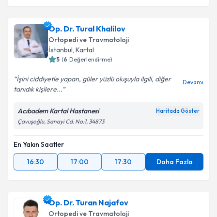
Op. Dr. Tural Khalilov
Ortopedi ve Travmatoloji
İstanbul
, Kartal
5
(
6
Değerlendirme)
İşini ciddiyetle yapan, güler yüzlü oluşuyla ilgili, diğer
Devamı
tanıdık kişilere...
Acıbadem Kartal Hastanesi
Haritada Göster
Çavuşoğlu, Sanayi Cd. No:1, 34873
En Yakın Saatler
16:30
17:00
17:30
Daha Fazla
Op. Dr. Turan Najafov
Ortopedi ve Travmatoloji