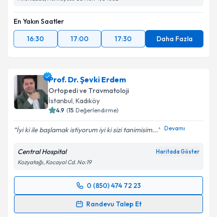
En Yakın Saatler
16:30
17:00
17:30
Daha Fazla
Prof. Dr. Şevki Erdem
Ortopedi ve Travmatoloji
İstanbul
, Kadıköy
4.9
(
15
Değerlendirme)
Devamı
İyi ki ile başlamak istiyorum iyi ki sizi tanimisim...
Central Hospital
Haritada Göster
Kozyatağı, Kocayol Cd. No:19
0 (850) 474 72 23
Randevu Takvimi Talebi
Randevu Talep Et