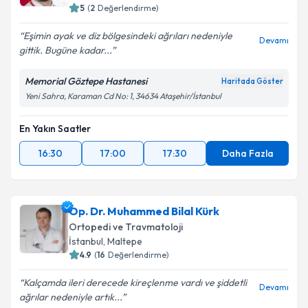
E-posta Adresiniz
5
(
2
Değerlendirme)
Eşimin ayak ve diz bölgesindeki ağrıları nedeniyle
Devamı
gittik. Bugüne kadar...
Kişisel verilerimin işlenmesine ilişkin
Aydınlatma
Memorial Göztepe Hastanesi
Haritada Göster
Metni
'ni okudum ve kişisel verilerimin belirtilen
Yeni Sahra, Karaman Cd No: 1, 34634 Ataşehir/İstanbul
kapsamda işlenmesini kabul ediyorum.
En Yakın Saatler
Takvim Talebini Gönder
16:30
17:00
17:30
Daha Fazla
Op. Dr. Muhammed Bilal Kürk
Ortopedi ve Travmatoloji
İstanbul
, Maltepe
4.9
(
16
Değerlendirme)
Kalçamda ileri derecede kireçlenme vardı ve şiddetli
Devamı
ağrılar nedeniyle artık...