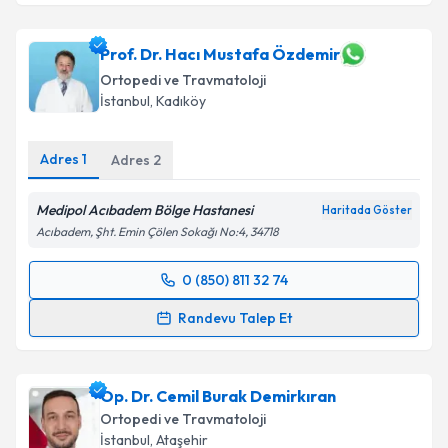
Prof. Dr. Şevki Erdem
için randevu takvimi talebi
oluşturun. Size bu uzmandan randevu almanız için bir
takvim hazırlandığında e-posta ile bilgilendireceğiz.
Prof. Dr. Hacı Mustafa Özdemir
Ortopedi ve Travmatoloji
E-posta Adresiniz
İstanbul
, Kadıköy
Adres
1
Adres
2
Kişisel verilerimin işlenmesine ilişkin
Aydınlatma
Medipol Acıbadem Bölge Hastanesi
Metni
'ni okudum ve kişisel verilerimin belirtilen
Haritada Göster
kapsamda işlenmesini kabul ediyorum.
Acıbadem, Şht. Emin Çölen Sokağı No:4, 34718
0 (850) 811 32 74
Randevu Takvimi Talebi
Takvim Talebini Gönder
Randevu Talep Et
Prof. Dr. Hacı Mustafa Özdemir
için randevu
takvimi talebi oluşturun. Size bu uzmandan randevu
Op. Dr. Cemil Burak Demirkıran
almanız için bir takvim hazırlandığında e-posta ile
bilgilendireceğiz.
Ortopedi ve Travmatoloji
İstanbul
, Ataşehir