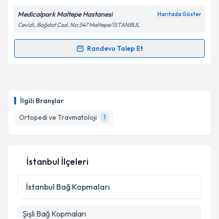
Medicalpark Maltepe Hastanesi
Haritada Göster
Cevizli, Bağdat Cad. No:547 Maltepe/İSTANBUL
Randevu Talep Et
Randevu Takvimi Talebi
Op. Dr. Muhammed Bilal Kürk
için randevu takvimi
talebi oluşturun. Size bu uzmandan randevu almanız
İlgili Branşlar
için bir takvim hazırlandığında e-posta ile
bilgilendireceğiz.
Ortopedi ve Travmatoloji
1
E-posta Adresiniz
İstanbul İlçeleri
Kişisel verilerimin işlenmesine ilişkin
Aydınlatma
İstanbul
Bağ Kopmaları
Metni
'ni okudum ve kişisel verilerimin belirtilen
kapsamda işlenmesini kabul ediyorum.
Şişli
Bağ Kopmaları