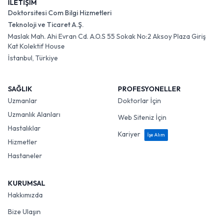
İLETİŞİM
Doktorsitesi Com Bilgi Hizmetleri
Teknoloji ve Ticaret A.Ş.
Maslak Mah. Ahi Evran Cd. A.O.S 55 Sokak No:2 Aksoy Plaza Giriş
Kat Kolektif House
İstanbul, Türkiye
SAĞLIK
PROFESYONELLER
Uzmanlar
Doktorlar İçin
Uzmanlık Alanları
Web Siteniz İçin
Hastalıklar
Kariyer
İşe Alım
Hizmetler
Hastaneler
KURUMSAL
Hakkımızda
Bize Ulaşın