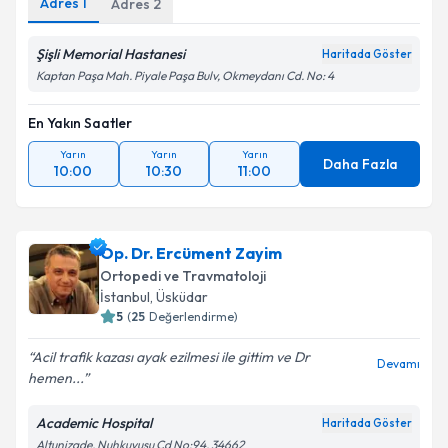
Adres
1
Adres
2
Kişisel verilerimin işlenmesine ilişkin
Aydınlatma
Metni
'ni okudum ve kişisel verilerimin belirtilen
Şişli Memorial Hastanesi
Haritada Göster
kapsamda işlenmesini kabul ediyorum.
Kaptan Paşa Mah. Piyale Paşa Bulv, Okmeydanı Cd. No: 4
Takvim Talebini Gönder
En Yakın Saatler
Yarın
Yarın
Yarın
Daha Fazla
10:00
10:30
11:00
Op. Dr. Ercüment Zayim
Ortopedi ve Travmatoloji
İstanbul
, Üsküdar
5
(
25
Değerlendirme)
Acil trafik kazası ayak ezilmesi ile gittim ve Dr
Devamı
hemen...
Academic Hospital
Haritada Göster
Altunizade, Nuhkuyusu Cd No:94, 34662