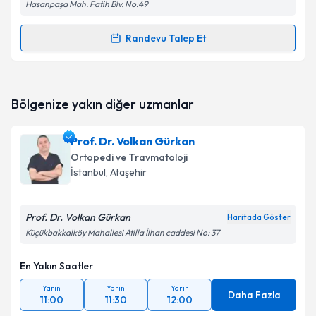
Hasanpaşa Mah. Fatih Blv. No:49
Randevu Talep Et
Randevu Takvimi Talebi
Op. Dr. Mustafa Akyüz
için randevu takvimi talebi
Bölgenize yakın diğer uzmanlar
oluşturun. Size bu uzmandan randevu almanız için bir
takvim hazırlandığında e-posta ile bilgilendireceğiz.
Prof. Dr. Volkan Gürkan
E-posta Adresiniz
Ortopedi ve Travmatoloji
İstanbul
, Ataşehir
Prof. Dr. Volkan Gürkan
Kişisel verilerimin işlenmesine ilişkin
Aydınlatma
Haritada Göster
Metni
'ni okudum ve kişisel verilerimin belirtilen
Küçükbakkalköy Mahallesi Atilla İlhan caddesi No: 37
kapsamda işlenmesini kabul ediyorum.
En Yakın Saatler
Takvim Talebini Gönder
Yarın
Yarın
Yarın
Daha Fazla
11:00
11:30
12:00