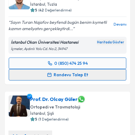
İstanbul
, Tuzla
5
(
42
Değerlendirme)
Sayın Turan Najafov beyfendi bugün benim kıymetli
Devamı
kızımın ameliyatını gerçekleştirdi...
İstanbul Okan Üniversitesi Hastanesi
Haritada Göster
İçmeler, Aydınlı Yolu Cd. No:2, 34947
0 (850) 474 25 94
Randevu Takvimi Talebi
Randevu Talep Et
Op. Dr. Turan Najafov
için randevu takvimi talebi
oluşturun. Size bu uzmandan randevu almanız için bir
takvim hazırlandığında e-posta ile bilgilendireceğiz.
Prof. Dr. Olcay Güler
Ortopedi ve Travmatoloji
E-posta Adresiniz
İstanbul
, Şişli
5
(
1
Değerlendirme)