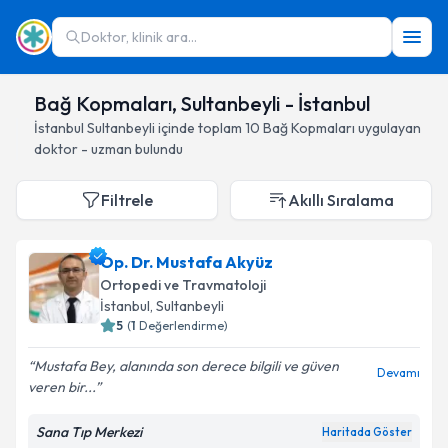
Doktor, klinik ara...
Bağ Kopmaları, Sultanbeyli - İstanbul
İstanbul
Sultanbeyli
içinde toplam
10
Bağ Kopmaları
uygulayan
doktor - uzman bulundu
Filtrele
Akıllı Sıralama
Op. Dr. Mustafa Akyüz
Ortopedi ve Travmatoloji
İstanbul
, Sultanbeyli
5
(
1
Değerlendirme)
Mustafa Bey, alanında son derece bilgili ve güven
Devamı
veren bir...
Sana Tıp Merkezi
Haritada Göster