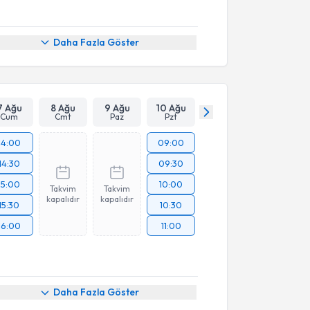
Daha Fazla Göster
7 Ağu
8 Ağu
9 Ağu
10 Ağu
Cum
Cmt
Paz
Pzt
14:00
09:00
14:30
09:30
15:00
10:00
Takvim
Takvim
kapalıdır
kapalıdır
15:30
10:30
16:00
11:00
Daha Fazla Göster