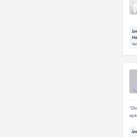
İz
Ha
Yen
Dok
açık
İz