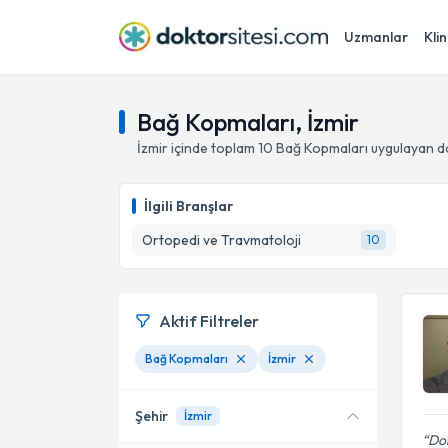
Uzmanlar
Klin
Bağ Kopmaları, İzmir
İzmir
içinde toplam
10
Bağ Kopmaları
uygulayan d
İlgili Branşlar
Ortopedi ve Travmatoloji
10
Aktif Filtreler
Bağ Kopmaları
İzmir
Şehir
İzmir
Dok