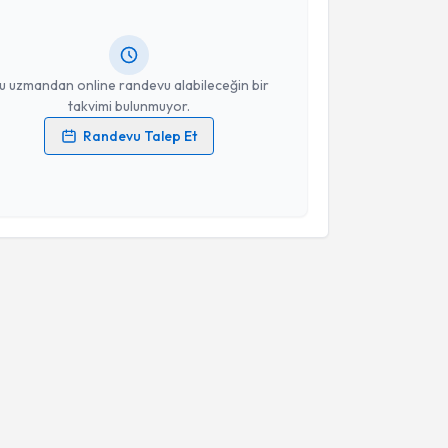
lgilendireceğiz.
resiniz
u uzmandan online randevu alabileceğin bir
takvimi bulunmuyor.
Randevu Talep Et
 verilerimin işlenmesine ilişkin
Aydınlatma Metni
'ni
 ve kişisel verilerimin belirtilen kapsamda
esini kabul ediyorum.
Takvim Talebini Gönder