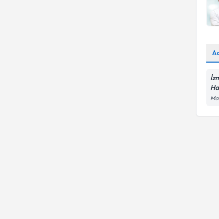
A
İz
Ha
Man