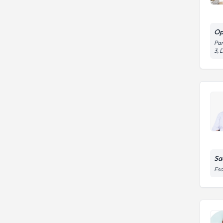
Op
Par
3, 
Sa
Esa