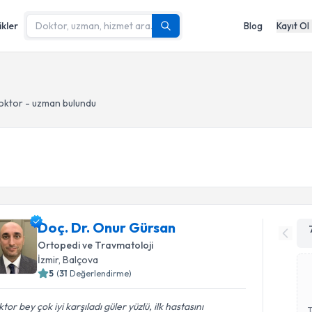
ikler
Blog
Kayıt Ol
oktor - uzman bulundu
Doç. Dr. Onur Gürsan
Ortopedi ve Travmatoloji
İzmir
, Balçova
5
(
31
Değerlendirme)
tor bey çok iyi karşıladı güler yüzlü, ilk hastasını