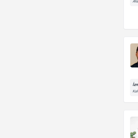
Ata
İz
Kah