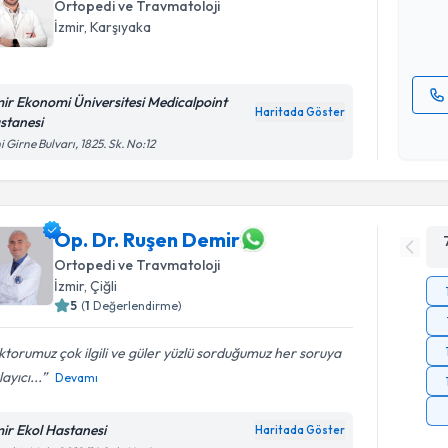
Ortopedi ve Travmatoloji
İzmir
, Karşıyaka
E-posta Ad
mir Ekonomi Üniversitesi Medicalpoint
Haritada Göster
stanesi
Kişisel
i Girne Bulvarı, 1825. Sk. No:12
okudum
işlenm
Op. Dr. Ruşen Demir
Ortopedi ve Travmatoloji
İzmir
, Çiğli
5
(
1
Değerlendirme)
torumuz çok ilgili ve güler yüzlü sorduğumuz her soruya
layıcı...
Devamı
mir Ekol Hastanesi
Haritada Göster