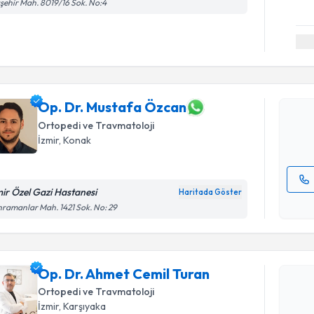
şehir Mah. 8019/16 Sok. No:4
Randevu T
Op. Dr. M
Size bu uzm
hazırlandığ
Op. Dr. Mustafa Özcan
Ortopedi ve Travmatoloji
E-posta Ad
İzmir
, Konak
mir Özel Gazi Hastanesi
Haritada Göster
Randevu T
Kişisel
ramanlar Mah. 1421 Sok. No: 29
okudum
işlenm
Op. Dr. A
oluşturun. 
Op. Dr. Ahmet Cemil Turan
hazırlandığ
Ortopedi ve Travmatoloji
E-posta Ad
İzmir
, Karşıyaka