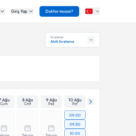
Giriş Yap
Doktor musun?
Sıralama
Akıllı Sıralama
7 Ağu
8 Ağu
9 Ağu
10 Ağu
Cum
Cmt
Paz
Pzt
09:00
09:30
10:00
Takvim
Takvim
Takvim