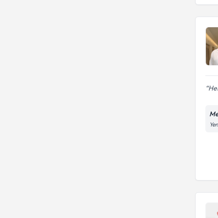
Her
Me
Yen