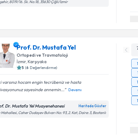
şehir, 8019/16. Sk. No:18, 35630 Çiğli/İzmir
Prof. Dr. Mustafa Yel
Ortopedi ve Travmatoloji
İzmir
, Karşıyaka
5
(
6
Değerlendirme)
ki varsınız hocam engin tecrübeniz ve hasta
ivasyonunuz sayesinde annemin...
Devamı
of. Dr. Mustafa Yel Muayenehanesi
Haritada Göster
ı Mahallesi, Caher Dudayev Bulvarı No: 93, 2. Kat, Daire: 3, Bostanlı