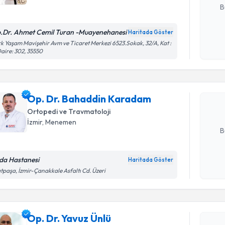
B
.Dr. Ahmet Cemil Turan -Muayenehanesi
Haritada Göster
Randevu T
Kişisel
k Yaşam Mavişehir Avm ve Ticaret Merkezi 6523.Sokak, 32/A, Kat :
Daire: 302, 35550
okudum
işlenm
Op. Dr. B
oluşturun. 
Op. Dr. Bahaddin Karadam
hazırlandığ
Ortopedi ve Travmatoloji
E-posta Ad
İzmir
, Menemen
B
da Hastanesi
Haritada Göster
Kişisel
tpaşa, İzmir-Çanakkale Asfaltı Cd. Üzeri
okudum
Randevu T
işlenm
Op. Dr. Ya
Op. Dr. Yavuz Ünlü
bu uzmandan