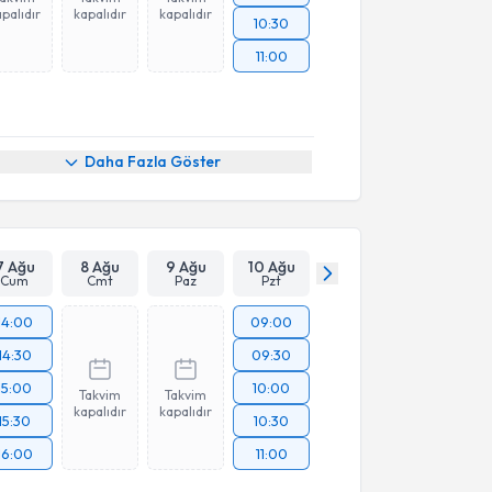
palıdır
kapalıdır
kapalıdır
10:30
11:00
Daha Fazla Göster
7 Ağu
8 Ağu
9 Ağu
10 Ağu
Cum
Cmt
Paz
Pzt
14:00
09:00
14:30
09:30
15:00
10:00
Takvim
Takvim
kapalıdır
kapalıdır
15:30
10:30
16:00
11:00