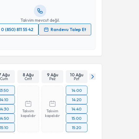
resiniz
Takvim mevcut değil.
0 (850) 811 55 42
Randevu Talep Et
 verilerimin işlenmesine ilişkin
Aydınlatma Metni
'ni
 ve kişisel verilerimin belirtilen kapsamda
esini kabul ediyorum.
Takvim Talebini Gönder
7 Ağu
8 Ağu
9 Ağu
10 Ağu
Cum
Cmt
Paz
Pzt
13:50
14:00
14:10
14:20
14:30
14:40
Takvim
Takvim
kapalıdır
kapalıdır
14:50
15:00
15:10
15:20