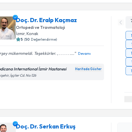
Doç. Dr. Eralp Kaçmaz
Ortopedi ve Travmatoloji
İzmir
, Konak
5
(
50
Değerlendirme)
şey mükemmeldi. Teşekkürler. , . . . . . ....
Devamı
dicana International İzmir Hastanesi
Haritada Göster
işehir, İşçiler Cd. No:126
Randevu T
Doç. Dr. 
Size bu uzm
Doç. Dr. Serkan Erkuş
hazırlandığ