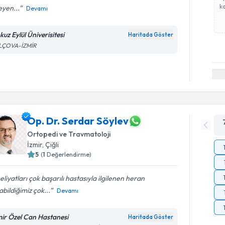
ka
eyen...
Devamı
uz Eylül Üniverisitesi
Haritada Göster
LÇOVA-İZMİR
Op. Dr. Serdar Söylev
Ortopedi ve Travmatoloji
İzmir
, Çiğli
5
(
1
Değerlendirme)
liyatları çok başarılı hastasıyla ilgilenen heran
abildiğimiz çok...
Devamı
mir Özel Can Hastanesi
Haritada Göster