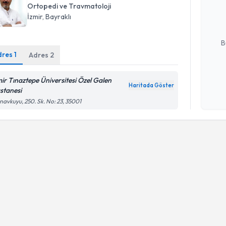
Ortopedi ve Travmatoloji
posta ile bi
İzmir
, Bayraklı
E-posta Ad
B
dres
1
Adres
2
Kişisel
mir Tınaztepe Üniversitesi Özel Galen
Haritada Göster
okudum
stanesi
işlenm
avkuyu, 250. Sk. No: 23, 35001