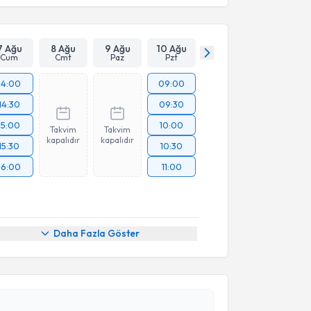
7 Ağu
8 Ağu
9 Ağu
10 Ağu
Cum
Cmt
Paz
Pzt
14:00
09:00
14:30
09:30
15:00
10:00
Takvim
Takvim
kapalıdır
kapalıdır
15:30
10:30
16:00
11:00
akvimi Talebi
Daha Fazla Göster
Serkan Erkuş
için randevu takvimi talebi oluşturun.
andan randevu almanız için bir takvim
ında e-posta ile bilgilendireceğiz.