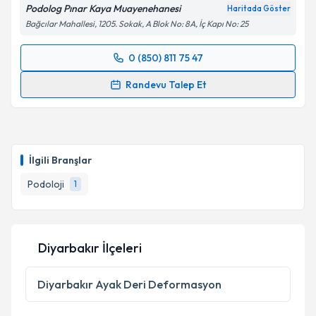
Podolog Pınar Kaya Muayenehanesi
Haritada Göster
Bağcılar Mahallesi, 1205. Sokak, A Blok No: 8A, İç Kapı No: 25
0 (850) 811 75 47
Randevu Takvimi Talebi
Randevu Talep Et
Podolog Pınar Kaya
için randevu takvimi talebi
oluşturun. Size bu uzmandan randevu almanız için bir
takvim hazırlandığında e-posta ile bilgilendireceğiz.
İlgili Branşlar
E-posta Adresiniz
Podoloji
1
Kişisel verilerimin işlenmesine ilişkin
Aydınlatma
Diyarbakır İlçeleri
Metni
'ni okudum ve kişisel verilerimin belirtilen
kapsamda işlenmesini kabul ediyorum.
Diyarbakır
Ayak Deri Deformasyon
Takvim Talebini Gönder