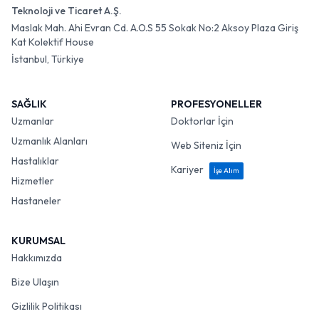
Teknoloji ve Ticaret A.Ş.
Maslak Mah. Ahi Evran Cd. A.O.S 55 Sokak No:2 Aksoy Plaza Giriş
Kat Kolektif House
İstanbul, Türkiye
SAĞLIK
PROFESYONELLER
Uzmanlar
Doktorlar İçin
Uzmanlık Alanları
Web Siteniz İçin
Hastalıklar
Kariyer
İşe Alım
Hizmetler
Hastaneler
KURUMSAL
Hakkımızda
Bize Ulaşın
Gizlilik Politikası