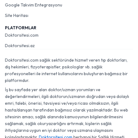
Google Takvim Entegrasyonu
Site Haritası
PLATFORMLAR
Doktorsitesi.com
Doktorsitesi.az
Doktorsitesi.com sağlık sektöründe hizmet veren tıp doktorları,
diş hekimleri, fizyoterapistler, psikologlar vb. sağlık
profesyonelleri ile internet kullanıcılarını buluşturan bağımsız bir
platformdur.
İş bu sayfada yer alan doktor/uzman yorumları ve
değerlendirmeleri, ilgili doktorun/uzmanın doğrudan veya dolaylı
emri, talebi, önerisi, tavsiyesi ve/veya ricası olmaksızın, ilgili
hasta/danışan tarafından bağımsız olarak yazılmaktadır. Bu web
sitesinin amacı, sağlık alanında kamuoyunun bilgilendirilmesini
sağlamak, sağlık okuryazarlığını artırmak, kişilerin sağlık
ihtiyaçlarına uygun en iyi doktor veya uzmana ulaşmasını
kolaylaştırmaktır.
Doktorsitesi.com
herhangi bir Sağlık Hizmeti