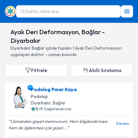
Doktor, klinik ara...
Ayak Deri Deformasyon, Bağlar -
Diyarbakır
Diyarbakır
Bağlar
içinde toplam
1
Ayak Deri Deformasyon
uygulayan doktor - uzman bulundu
Filtrele
Akıllı Sıralama
Podolog Pınar Kaya
Podoloji
Diyarbakır
, Bağlar
5
(
9
Değerlendirme)
Uzmandan gayet memnunum. Hem bilgilendirmesi
Devamı
hem de ilgilenmesi çok güzel....