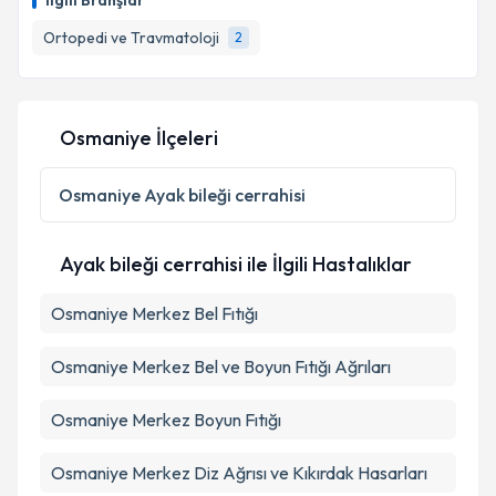
İlgili Branşlar
takvim hazırlandığında e-posta ile bilgilendireceğiz.
Ortopedi ve Travmatoloji
2
E-posta Adresiniz
Osmaniye İlçeleri
Kişisel verilerimin işlenmesine ilişkin
Aydınlatma
Metni
'ni okudum ve kişisel verilerimin belirtilen
Osmaniye
Ayak bileği cerrahisi
kapsamda işlenmesini kabul ediyorum.
Ayak bileği cerrahisi ile İlgili Hastalıklar
Takvim Talebini Gönder
Osmaniye Merkez Bel Fıtığı
Osmaniye Merkez Bel ve Boyun Fıtığı Ağrıları
Osmaniye Merkez Boyun Fıtığı
Osmaniye Merkez Diz Ağrısı ve Kıkırdak Hasarları