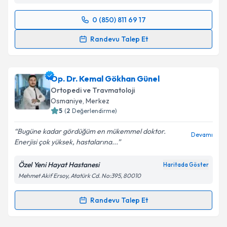
0 (850) 811 69 17
Randevu Takvimi Talebi
Randevu Talep Et
Uzm. Dr. Mesut Bolat
için randevu takvimi talebi
oluşturun. Size bu uzmandan randevu almanız için bir
Op. Dr. Kemal Gökhan Günel
takvim hazırlandığında e-posta ile bilgilendireceğiz.
Ortopedi ve Travmatoloji
E-posta Adresiniz
Osmaniye
, Merkez
5
(
2
Değerlendirme)
Bugüne kadar gördüğüm en mükemmel doktor.
Devamı
Enerjisi çok yüksek, hastalarına...
Kişisel verilerimin işlenmesine ilişkin
Aydınlatma
Metni
'ni okudum ve kişisel verilerimin belirtilen
Özel Yeni Hayat Hastanesi
Haritada Göster
kapsamda işlenmesini kabul ediyorum.
Mehmet Akif Ersoy, Atatürk Cd. No:395, 80010
Takvim Talebini Gönder
Randevu Talep Et
Randevu Takvimi Talebi