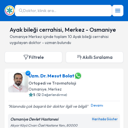
Doktor, klinik ara...
Ayak bileği cerrahisi, Merkez - Osmaniye
Osmaniye
Merkez
içinde toplam
10
Ayak bileği cerrahisi
uygulayan doktor - uzman bulundu
Filtrele
Akıllı Sıralama
Uzm. Dr. Mesut Bolat
Ortopedi ve Travmatoloji
Osmaniye
, Merkez
5
(
12
Değerlendirme)
Devamı
Alanında çok başarılı bir doktor ilgili ve bilgili
Osmaniye Devlet Hastanesi
Haritada Göster
Akyor Köyü Civarı Özel Hastane Yanı, 80000