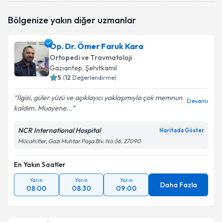
Op. Dr. Kemal Gökhan Günel
için randevu takvimi
Bölgenize yakın diğer uzmanlar
talebi oluşturun. Size bu uzmandan randevu almanız
için bir takvim hazırlandığında e-posta ile
bilgilendireceğiz.
Op. Dr. Ömer Faruk Kara
Ortopedi ve Travmatoloji
E-posta Adresiniz
Gaziantep
, Şehitkamil
5
(
12
Değerlendirme)
İlgisi, güler yüzü ve açıklayıcı yaklaşımıyla çok memnun
Devamı
kaldım. Muayene...
Kişisel verilerimin işlenmesine ilişkin
Aydınlatma
Metni
'ni okudum ve kişisel verilerimin belirtilen
kapsamda işlenmesini kabul ediyorum.
NCR International Hospital
Haritada Göster
Mücahitler, Gazi Muhtar Paşa Blv. No:56, 27090
Takvim Talebini Gönder
En Yakın Saatler
Yarın
Yarın
Yarın
Daha Fazla
08:00
08:30
09:00