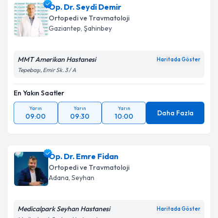
Op. Dr. Seydi Demir
Ortopedi ve Travmatoloji
Gaziantep
, Şahinbey
MMT Amerikan Hastanesi
Haritada Göster
Tepebaşı, Emir Sk. 3 / A
En Yakın Saatler
Yarın
Yarın
Yarın
Daha Fazla
09:00
09:30
10:00
Op. Dr. Emre Fidan
Ortopedi ve Travmatoloji
Adana
, Seyhan
Medicalpark Seyhan Hastanesi
Haritada Göster