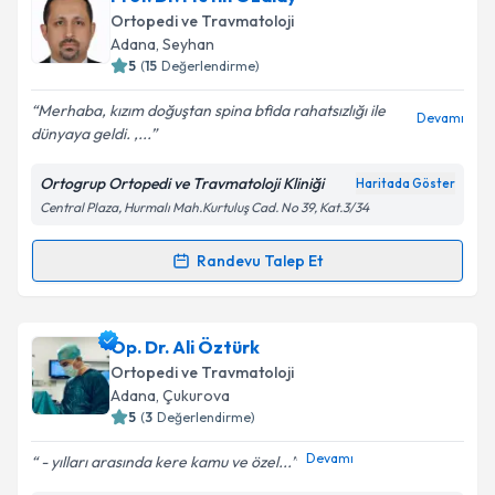
oluşturun. Size bu uzmandan randevu almanız için bir
Ortopedi ve Travmatoloji
takvim hazırlandığında e-posta ile bilgilendireceğiz.
Adana
, Seyhan
5
(
15
Değerlendirme)
E-posta Adresiniz
Merhaba, kızım doğuştan spina bfida rahatsızlığı ile
Devamı
dünyaya geldi. ,...
Ortogrup Ortopedi ve Travmatoloji Kliniği
Haritada Göster
Kişisel verilerimin işlenmesine ilişkin
Aydınlatma
Central Plaza, Hurmalı Mah.Kurtuluş Cad. No 39, Kat.3/34
Metni
'ni okudum ve kişisel verilerimin belirtilen
kapsamda işlenmesini kabul ediyorum.
Randevu Talep Et
Randevu Takvimi Talebi
Takvim Talebini Gönder
Prof. Dr. Metin Özalay
için randevu takvimi talebi
Op. Dr. Ali Öztürk
oluşturun. Size bu uzmandan randevu almanız için bir
Ortopedi ve Travmatoloji
takvim hazırlandığında e-posta ile bilgilendireceğiz.
Adana
, Çukurova
5
(
3
Değerlendirme)
E-posta Adresiniz
Devamı
- yılları arasında kere kamu ve özel...