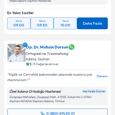
Medicalpark Seyhan Hastanesi
En Yakın Saatler
Yarın
Yarın
Yarın
Daha Fazla
09:00
09:30
10:00
Op. Dr. Muhsin Dursun
Ortopedi ve Travmatoloji
Adana
, Seyhan
5
(
1
Değerlendirme)
Kişilik ve Cerrahlık bakımından alanında nuamra çok
Devamı
memnunum !
Özel Adana Ortadoğu Hastanesi
Haritada Göster
Ziyapaşa Mahallesi, Ziyapaşa Mah. 67055. Sokak No:1, 01140
Seyhan/ADANA/Seyhan/Adana, Türkiye
0 (850) 474 50 01