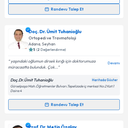
Randevu Takvimi Talebi
Randevu Talep Et
Op. Dr. Muhsin Dursun
için randevu takvimi talebi
oluşturun. Size bu uzmandan randevu almanız için bir
Doç. Dr. Ümit Tuhanioğlu
takvim hazırlandığında e-posta ile bilgilendireceğiz.
Ortopedi ve Travmatoloji
E-posta Adresiniz
Adana
, Seyhan
5
(
2
Değerlendirme)
yaşındaki oğlumun dirsek kırığı için doktorumuza
Devamı
müracaatta bulunduk. Çok...
Kişisel verilerimin işlenmesine ilişkin
Aydınlatma
Metni
'ni okudum ve kişisel verilerimin belirtilen
Doç.Dr.Ümit Tuhanioğlu
Haritada Göster
kapsamda işlenmesini kabul ediyorum.
Gürselpaşa Mah.Öğretmenler Bulvarı.Tepelizade iç merkezi No:2 Kat:1
Daire:4
Takvim Talebini Gönder
Randevu Talep Et
Randevu Takvimi Talebi
Doç. Dr. Ümit Tuhanioğlu
için randevu takvimi talebi
Prof. Dr. Metin Özalay