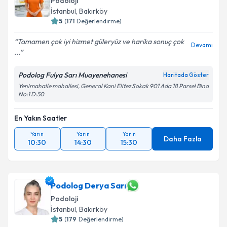
Podoloji
İstanbul
, Bakırköy
5
(
171
Değerlendirme)
Tamamen çok iyi hizmet güleryüz ve harika sonuç çok
Devamı
...
Podolog Fulya Sarı Muayenehanesi
Haritada Göster
Yenimahalle mahallesi, General Kani Elitez Sokak 901 Ada 18 Parsel Bina
No:1 D:50
En Yakın Saatler
Yarın
Yarın
Yarın
Daha Fazla
10:30
14:30
15:30
Podolog Derya Sarı
Podoloji
İstanbul
, Bakırköy
5
(
179
Değerlendirme)