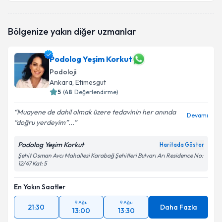
Bölgenize yakın diğer uzmanlar
Podolog Yeşim Korkut
Podoloji
Ankara
, Etimesgut
5
(
48
Değerlendirme)
Muayene de dahil olmak üzere tedavinin her anında
Devamı
“doğru yerdeyim”...
Podolog Yeşim Korkut
Haritada Göster
Şehit Osman Avcı Mahallesi Karabağ Şehitleri Bulvarı Arı Residence No:
12/47 Kat: 5
En Yakın Saatler
9 Ağu
9 Ağu
21:30
Daha Fazla
13:00
13:30