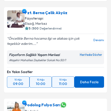
Fzt. Berna Çelik Akyüz
Fizyoterapi
Elazığ
, Merkez
5
(
500
Değerlendirme)
Öncelikle Berna hocama ilgi ve alakası için çok
Devamı
teşekkür ederim....
Fizyoform Sağlıklı Yaşam Merkezi
Haritada Göster
Ataşehir Mahallesi Zeybekler Sokak No:50/1
En Yakın Saatler
10 Ağu
10 Ağu
10 Ağu
Daha Fazla
09:00
10:00
11:00
Podolog Fulya Sarı