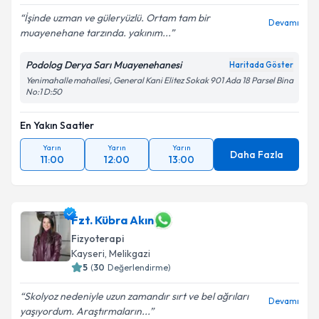
İşinde uzman ve güleryüzlü. Ortam tam bir
Devamı
muayenehane tarzında. yakınım...
Podolog Derya Sarı Muayenehanesi
Haritada Göster
Yenimahalle mahallesi, General Kani Elitez Sokak 901 Ada 18 Parsel Bina
No:1 D:50
En Yakın Saatler
Yarın
Yarın
Yarın
Daha Fazla
11:00
12:00
13:00
Fzt. Kübra Akın
Fizyoterapi
Kayseri
, Melikgazi
5
(
30
Değerlendirme)
Skolyoz nedeniyle uzun zamandır sırt ve bel ağrıları
Devamı
yaşıyordum. Araştırmaların...