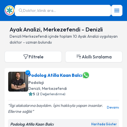
Doktor, klinik ara...
Ayak Analizi, Merkezefendi - Denizli
Denizli
Merkezefendi
içinde toplam
10
Ayak Analizi
uygulayan
doktor - uzman bulundu
Filtrele
Akıllı Sıralama
Podolog Atilla Kaan Balcı
Podoloji
Denizli
, Merkezefendi
5
(
2
Değerlendirme)
İlgi alakalarına bayıldım. İşini hakkıyla yapan insanlar.
Devamı
Ellerine sağlık
Podolog Atilla Kaan Balcı
Haritada Göster