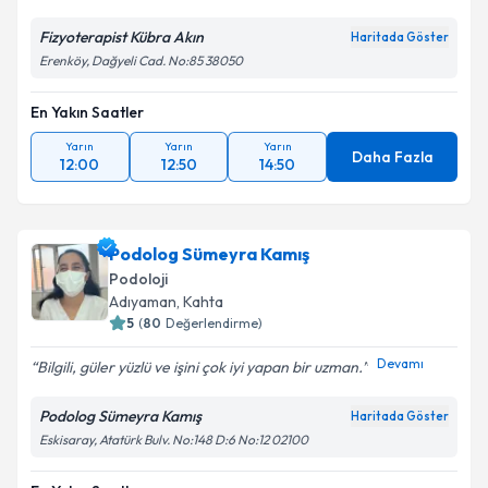
Fizyoterapist Kübra Akın
Haritada Göster
Erenköy, Dağyeli Cad. No:85 38050
En Yakın Saatler
Yarın
Yarın
Yarın
Daha Fazla
12:00
12:50
14:50
Podolog Sümeyra Kamış
Podoloji
Adıyaman
, Kahta
5
(
80
Değerlendirme)
Devamı
Bilgili, güler yüzlü ve işini çok iyi yapan bir uzman.
Podolog Sümeyra Kamış
Haritada Göster
Eskisaray, Atatürk Bulv. No:148 D:6 No:12 02100