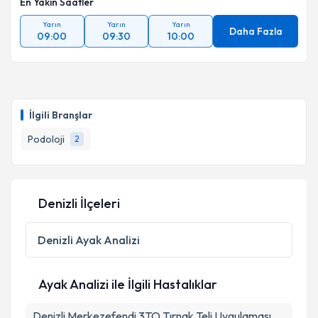
En Yakın Saatler
Yarın
Yarın
Yarın
Daha Fazla
09:00
09:30
10:00
İlgili Branşlar
Podoloji
2
Denizli İlçeleri
Denizli
Ayak Analizi
Ayak Analizi ile İlgili Hastalıklar
Denizli Merkezefendi 3TO Tırnak Teli Uygulaması