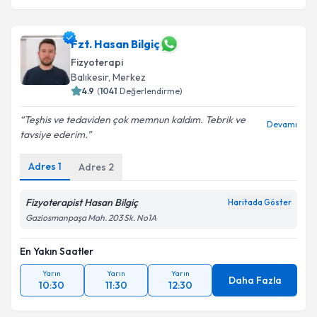
Fzt. Hasan Bilgiç
Fizyoterapi
Balıkesir
, Merkez
4.9
(
1041
Değerlendirme)
Teşhis ve tedaviden çok memnun kaldım. Tebrik ve
Devamı
tavsiye ederim.
Adres
1
Adres
2
Fizyoterapist Hasan Bilgiç
Haritada Göster
Gaziosmanpaşa Mah. 203 Sk. No1A
En Yakın Saatler
Yarın
Yarın
Yarın
Daha Fazla
10:30
11:30
12:30