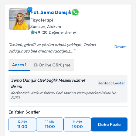
Fzt. Sema Danışık
Fizyoterapi
Samsun
, Atakum
4.9
(
20
Değerlendirme)
Anladı, gördü ve çözüm odaklı yaklaştı. Tedavi
Devamı
olduğunuzu bile anlamayacağınız...
Adres
1
Online Görüşme
Sema Danışık Özel Sağlık Meslek Hizmet
Haritada Göster
Birimi
Körfez Mah. Atakum Bulvarı Cad. Marina Vista İş Merkezi B Blok No:
21/30
En Yakın Saatler
12 Ağu
14 Ağu
14 Ağu
Daha Fazla
11:00
11:00
13:00