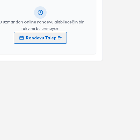
lgilendireceğiz.
resiniz
u uzmandan online randevu alabileceğin bir
takvimi bulunmuyor.
Randevu Talep Et
 verilerimin işlenmesine ilişkin
Aydınlatma Metni
'ni
 ve kişisel verilerimin belirtilen kapsamda
esini kabul ediyorum.
Takvim Talebini Gönder