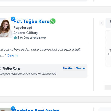
Fzt. Tuğba Kara
Fizyoterapi
Ankara
, Gölbaşı
5
(
4
Değerlendirme)
a cok ıyı herseyden once ınsanevladı cok espırıli ilgili
ka
...
Devamı
t. Tuğba Kara
Haritada Göster
ılcaşar Mahallesi 1209 Sokak No:3 B18 İncek
Randevu T
Podolog E
bu uzmandan
Podolog Ezgi Arslan