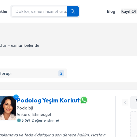
ikler
Blog
Kayıt Ol
tor - uzman bulundu
terapi
2
Podolog Yeşim Korkut
Podoloji
Ankara
, Etimesgut
5
(
49
Değerlendirme)
gulamaya ve tedavi detayına son derece hakim. Hastayı