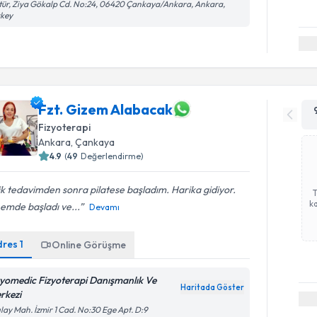
tür, Ziya Gökalp Cd. No:24, 06420 Çankaya/Ankara, Ankara,
rkey
Fzt. Gizem Alabacak
Fizyoterapi
Ankara
, Çankaya
4.9
(
49
Değerlendirme)
ik tedavimden sonra pilatese başladım. Harika gidiyor.
ka
emde başladı ve...
Devamı
dres
1
Online Görüşme
zyomedic Fizyoterapi Danışmanlık Ve
Haritada Göster
rkezi
ılay Mah. İzmir 1 Cad. No:30 Ege Apt. D:9