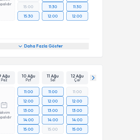
palıdır
15:00
11:30
11:30
15:30
12:00
12:00
Daha Fazla Göster
9 Ağu
10 Ağu
11 Ağu
12 Ağu
Paz
Pzt
Sal
Çar
11:00
11:00
11:00
12:00
12:00
12:00
13:00
13:00
13:00
Takvim
palıdır
14:00
14:00
14:00
15:00
15:00
15:00