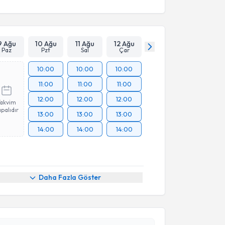
9 Ağu
10 Ağu
11 Ağu
12 Ağu
Paz
Pzt
Sal
Çar
10:00
10:00
10:00
11:00
11:00
11:00
12:00
12:00
12:00
Takvim
palıdır
13:00
13:00
13:00
14:00
14:00
14:00
akvimi Talebi
Daha Fazla Göster
zgi Arslan
için randevu takvimi talebi oluşturun. Size
 randevu almanız için bir takvim hazırlandığında e-