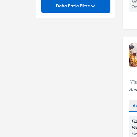
Fizyoterapi
Mezuniyet
Kül
Ayak analizi
Daha Fazla Filtre
Tu
3D Schroth Terapi
Uzmanlık Alınan Kurum
Ayak Analizi
3TO Tırnak Teli Uygulaması
Refleksoloji
Ünvan
Acıbadem Mehmet Ali Aydınlar
Ağrı Kontrolü
Üniversitesi
3to Tel Uygulaması
ANKARA ÜNIVERSITESI
Uluslararası Kıbrıs Üniversitesi
Ağrı Yönetimi
Ara Tel Uygulaması
KIRIKKALE ÜNIVERSITESI
Ameliyatsız Bel Ağrısı Tedavisi
Fzt.
Ayak bakımı
Ameliyatsız Bel Fıtığı Tedavisi
Podolog
Fiz
Bant Uygulaması
Ann
Ameliyatsız Boyun Düzleşmesi
Batık Bakımı
Tedavisi
A
Ameliyatsız Boyun Fıtığı
Batık tırnak tedavisi
Tedavisi
Ameliyatsız Boyun Kanal
Fi
Çatlak Topuk Bakımı
Darlığı Tedavisi
Me
Kız
Deforme Tırnak Bakımı