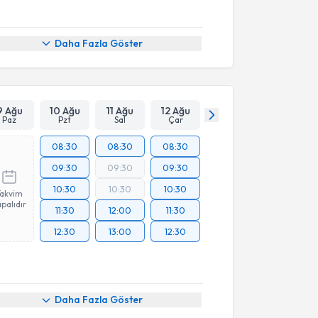
Daha Fazla Göster
9 Ağu
10 Ağu
11 Ağu
12 Ağu
Paz
Pzt
Sal
Çar
08:30
08:30
08:30
09:30
09:30
09:30
10:30
10:30
10:30
Takvim
palıdır
11:30
12:00
11:30
12:30
13:00
12:30
Daha Fazla Göster