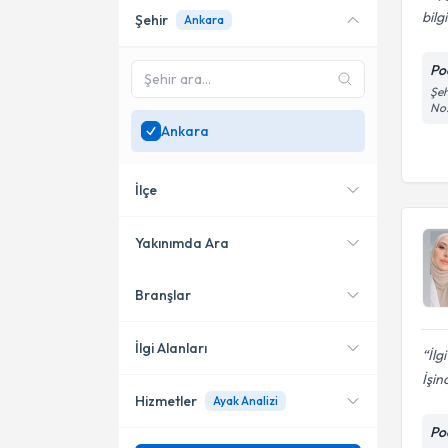
bilg
Şehir
Ankara
Online danışmanlık sunan
uzmanları göster
Po
Sadece
Ankara
bölgesinde
Şeh
uzman ara
No:
Ankara
İlçe
Yakınımda Ara
Branşlar
Konumuma yakın uzmanları
Çankaya
göster
Etimesgut
İlgi Alanları
İlg
İşin
Gölbaşı
Hizmetler
Ayak Analizi
Podoloji
Po