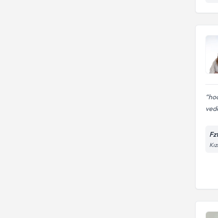
hoc
vede
Fz
Kız