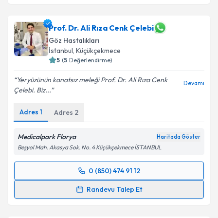
Prof. Dr. Ali Rıza Cenk Çelebi
Göz Hastalıkları
İstanbul
, Küçükçekmece
5
(
5
Değerlendirme)
Yeryüzünün kanatsız meleği Prof. Dr. Ali Rıza Cenk
Devamı
Çelebi. Biz...
Adres
1
Adres
2
Medicalpark Florya
Haritada Göster
Beşyol Mah. Akasya Sok. No. 4 Küçükçekmece İSTANBUL
0 (850) 474 91 12
Randevu Takvimi Talebi
Randevu Talep Et
Prof. Dr. Ali Rıza Cenk Çelebi
için randevu takvimi
talebi oluşturun. Size bu uzmandan randevu almanız