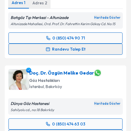
Adres
1
Adres
2
Batıgöz Tıp Merkezi - Altunizade
Haritada Göster
Altunizade Mahallesi, Ord. Prof. Dr. Fahrettin Kerim Gökay Cd. No:15
0 (850) 474 90 71
Randevu Takvimi Talebi
Randevu Talep Et
Prof. Dr. Serhat İmamoğlu
için randevu takvimi
talebi oluşturun. Size bu uzmandan randevu almanız
için bir takvim hazırlandığında e-posta ile
Doç. Dr. Özgün Melike Gedar
bilgilendireceğiz.
Göz Hastalıkları
İstanbul
, Bakırköy
E-posta Adresiniz
Dünya Göz Hastanesi
Haritada Göster
Sahilyolu cd., no:18 Bakırköy
Kişisel verilerimin işlenmesine ilişkin
Aydınlatma
0 (850) 474 63 03
Metni
'ni okudum ve kişisel verilerimin belirtilen
Randevu Takvimi Talebi
kapsamda işlenmesini kabul ediyorum.