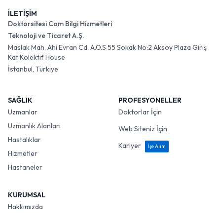
İLETİŞİM
Doktorsitesi Com Bilgi Hizmetleri
Teknoloji ve Ticaret A.Ş.
Maslak Mah. Ahi Evran Cd. A.O.S 55 Sokak No:2 Aksoy Plaza Giriş
Kat Kolektif House
İstanbul, Türkiye
SAĞLIK
PROFESYONELLER
Uzmanlar
Doktorlar İçin
Uzmanlık Alanları
Web Siteniz İçin
Hastalıklar
Kariyer
İşe Alım
Hizmetler
Hastaneler
KURUMSAL
Hakkımızda