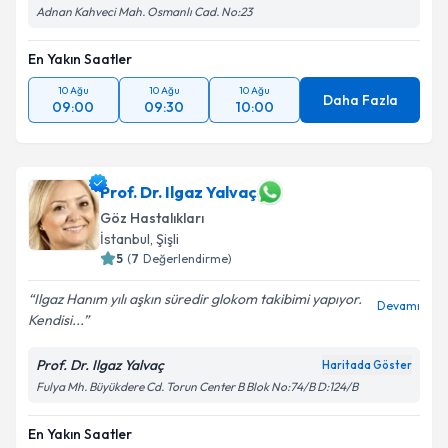
Adnan Kahveci Mah. Osmanlı Cad. No:23
En Yakın Saatler
10 Ağu
10 Ağu
10 Ağu
Daha Fazla
09:00
09:30
10:00
Prof. Dr. Ilgaz Yalvaç
Göz Hastalıkları
İstanbul
, Şişli
5
(
7
Değerlendirme)
Ilgaz Hanım yılı aşkın süredir glokom takibimi yapıyor.
Devamı
Kendisi...
Prof. Dr. Ilgaz Yalvaç
Haritada Göster
Fulya Mh. Büyükdere Cd. Torun Center B Blok No:74/B D:124/B
En Yakın Saatler