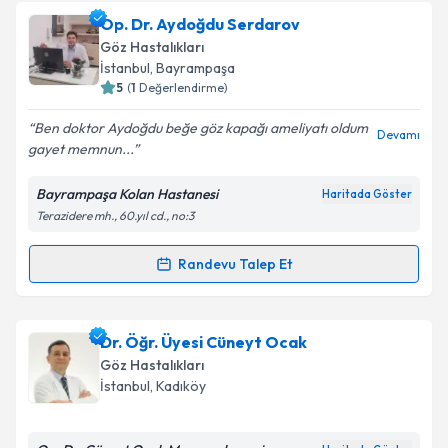
Op. Dr. Belma Karini
için randevu takvimi talebi
Op. Dr. Aydoğdu Serdarov
oluşturun. Size bu uzmandan randevu almanız için bir
Göz Hastalıkları
takvim hazırlandığında e-posta ile bilgilendireceğiz.
İstanbul
, Bayrampaşa
5
(
1
Değerlendirme)
E-posta Adresiniz
Ben doktor Aydoğdu beğe göz kapağı ameliyatı oldum
Devamı
gayet memnun...
Bayrampaşa Kolan Hastanesi
Haritada Göster
Kişisel verilerimin işlenmesine ilişkin
Aydınlatma
Terazidere mh., 60.yıl cd., no:3
Metni
'ni okudum ve kişisel verilerimin belirtilen
kapsamda işlenmesini kabul ediyorum.
Randevu Talep Et
Randevu Takvimi Talebi
Takvim Talebini Gönder
Op. Dr. Aydoğdu Serdarov
için randevu takvimi
Dr. Öğr. Üyesi Cüneyt Ocak
talebi oluşturun. Size bu uzmandan randevu almanız
Göz Hastalıkları
için bir takvim hazırlandığında e-posta ile
İstanbul
, Kadıköy
bilgilendireceğiz.
E-posta Adresiniz