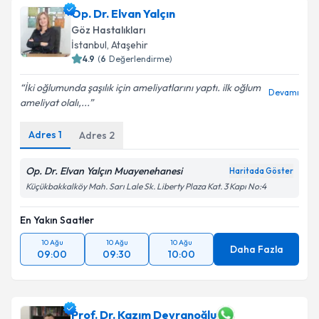
Op. Dr. Elvan Yalçın
için bir takvim hazırlandığında e-posta ile
bilgilendireceğiz.
Göz Hastalıkları
İstanbul
, Ataşehir
E-posta Adresiniz
4.9
(
6
Değerlendirme)
İki oğlumunda şaşılık için ameliyatlarını yaptı. ilk oğlum
Devamı
ameliyat olalı,...
Kişisel verilerimin işlenmesine ilişkin
Aydınlatma
Adres
1
Adres
2
Metni
'ni okudum ve kişisel verilerimin belirtilen
kapsamda işlenmesini kabul ediyorum.
Op. Dr. Elvan Yalçın Muayenehanesi
Haritada Göster
Küçükbakkalköy Mah. Sarı Lale Sk. Liberty Plaza Kat. 3 Kapı No:4
Takvim Talebini Gönder
En Yakın Saatler
10 Ağu
10 Ağu
10 Ağu
Daha Fazla
09:00
09:30
10:00
Prof. Dr. Kazım Devranoğlu