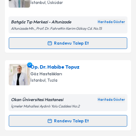
takvim hazırlandığında e-posta ile bilgilendireceğiz.
Takvim Talebini Gönder
İstanbul
, Üsküdar
E-posta Adresiniz
Batıgöz Tıp Merkezi - Altunizade
Haritada Göster
Altunizade Mh., Prof. Dr. Fahrettin Kerim Gökay Cd. No.15
Kişisel verilerimin işlenmesine ilişkin
Aydınlatma
Randevu Talep Et
Randevu Takvimi Talebi
Metni
'ni okudum ve kişisel verilerimin belirtilen
kapsamda işlenmesini kabul ediyorum.
Prof. Dr. Ferda Çiftçi
için randevu takvimi talebi
Op. Dr. Habibe Topuz
oluşturun. Size bu uzmandan randevu almanız için bir
Takvim Talebini Gönder
Göz Hastalıkları
takvim hazırlandığında e-posta ile bilgilendireceğiz.
İstanbul
, Tuzla
E-posta Adresiniz
Okan Üniversitesi Hastanesi
Haritada Göster
İçmeler Mahallesi Aydınlı Yolu Caddesi No:2
Kişisel verilerimin işlenmesine ilişkin
Aydınlatma
Randevu Talep Et
Randevu Takvimi Talebi
Metni
'ni okudum ve kişisel verilerimin belirtilen
kapsamda işlenmesini kabul ediyorum.