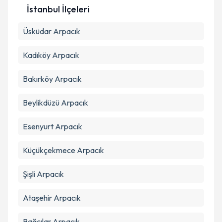
İstanbul İlçeleri
Üsküdar
Kişisel verilerimin işlenmesine ilişkin
Arpacık
Aydınlatma
Metni
'ni okudum ve kişisel verilerimin belirtilen
kapsamda işlenmesini kabul ediyorum.
Kadıköy
Arpacık
Bakırköy
Arpacık
Takvim Talebini Gönder
Beylikdüzü
Arpacık
Esenyurt
Arpacık
Küçükçekmece
Arpacık
Şişli
Arpacık
Ataşehir
Arpacık
Bağcılar
Arpacık