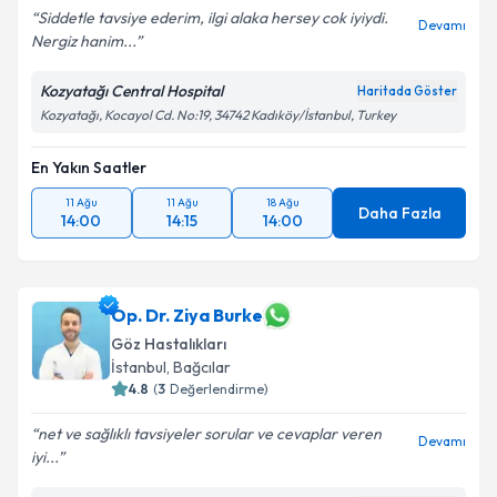
Siddetle tavsiye ederim, ilgi alaka hersey cok iyiydi.
Devamı
Nergiz hanim...
Kozyatağı Central Hospital
Haritada Göster
Kozyatağı, Kocayol Cd. No:19, 34742 Kadıköy/İstanbul, Turkey
En Yakın Saatler
11 Ağu
11 Ağu
18 Ağu
Daha Fazla
14:00
14:15
14:00
Op. Dr. Ziya Burke
Göz Hastalıkları
İstanbul
, Bağcılar
4.8
(
3
Değerlendirme)
net ve sağlıklı tavsiyeler sorular ve cevaplar veren
Devamı
iyi...