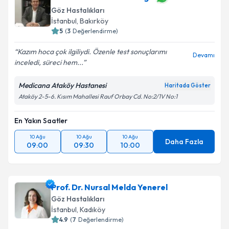
Göz Hastalıkları
İstanbul
, Bakırköy
5
(
3
Değerlendirme)
Kazım hoca çok ilgiliydi. Özenle test sonuçlarımı
Devamı
inceledi, süreci hem...
Medicana Ataköy Hastanesi
Haritada Göster
Ataköy 2-5-6. Kısım Mahallesi Rauf Orbay Cd. No:2/1V No:1
En Yakın Saatler
10 Ağu
10 Ağu
10 Ağu
Daha Fazla
09:00
09:30
10:00
Prof. Dr. Nursal Melda Yenerel
Göz Hastalıkları
İstanbul
, Kadıköy
4.9
(
7
Değerlendirme)