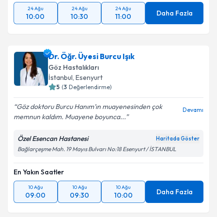
24 Ağu
24 Ağu
24 Ağu
Daha Fazla
10:00
10:30
11:00
Dr. Öğr. Üyesi Burcu Işık
Göz Hastalıkları
İstanbul
, Esenyurt
5
(
3
Değerlendirme)
Göz doktoru Burcu Hanım’ın muayenesinden çok
Devamı
memnun kaldım. Muayene boyunca...
Özel Esencan Hastanesi
Haritada Göster
Bağlarçeşme Mah. 19 Mayıs Bulvarı No:18 Esenyurt / İSTANBUL
En Yakın Saatler
10 Ağu
10 Ağu
10 Ağu
Daha Fazla
09:00
09:30
10:00