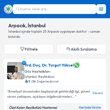
Doktor, klinik ara...
Arpacık, İstanbul
İstanbul
içinde toplam
25
Arpacık
uygulayan doktor - uzman
bulundu
Filtrele
Akıllı Sıralama
Yrd. Doç. Dr. Turgut Yüksel
Göz Hastalıkları
İstanbul
, Beylikdüzü
5
(
36
Değerlendirme)
Ameliyat öncesinden başlayarak gösterdiği ilgi, güven
Devamı
veren yaklaşımı, açıklayıcı bilgilendirmeleri...
Özel Kolan Beylikdüzü Hastanesi
Haritada Göster