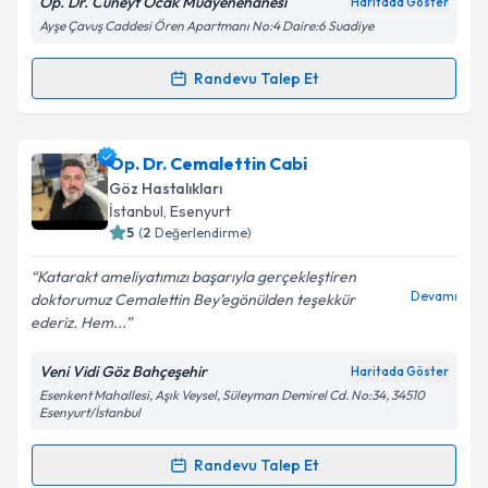
Op. Dr. Cüneyt Ocak Muayenehanesi
Haritada Göster
Ayşe Çavuş Caddesi Ören Apartmanı No:4 Daire:6 Suadiye
Randevu Talep Et
Randevu Takvimi Talebi
Kişisel verilerimin işlenmesine ilişkin
Aydınlatma
Metni
'ni okudum ve kişisel verilerimin belirtilen
kapsamda işlenmesini kabul ediyorum.
Dr. Öğr. Üyesi Cüneyt Ocak
için randevu takvimi
Op. Dr. Cemalettin Cabi
talebi oluşturun. Size bu uzmandan randevu almanız
Göz Hastalıkları
için bir takvim hazırlandığında e-posta ile
Takvim Talebini Gönder
İstanbul
, Esenyurt
bilgilendireceğiz.
5
(
2
Değerlendirme)
E-posta Adresiniz
Katarakt ameliyatımızı başarıyla gerçekleştiren
Devamı
doktorumuz Cemalettin Bey’egönülden teşekkür
ederiz. Hem...
Veni Vidi Göz Bahçeşehir
Haritada Göster
Kişisel verilerimin işlenmesine ilişkin
Aydınlatma
Esenkent Mahallesi, Aşık Veysel, Süleyman Demirel Cd. No:34, 34510
Metni
'ni okudum ve kişisel verilerimin belirtilen
Esenyurt/İstanbul
kapsamda işlenmesini kabul ediyorum.
Randevu Talep Et
Randevu Takvimi Talebi