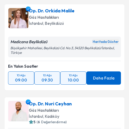
Op. Dr. Orkida Malile
Göz Hastalıkları
İstanbul
, Beylikdüzü
Medicana Beylikdüzü
Haritada Göster
Büyükşehir Mahallesi, Beylikdüzü Cd. No:3, 34520 Beylikdüzü/İstanbul,
Türkiye
En Yakın Saatler
10 Ağu
10 Ağu
10 Ağu
Daha Fazla
09:00
09:30
10:00
Op. Dr. Nuri Ceyhan
Göz Hastalıkları
İstanbul
, Kadıköy
5
(
6
Değerlendirme)