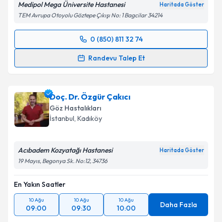
Medipol Mega Üniversite Hastanesi
Haritada Göster
TEM Avrupa Otoyolu Göztepe Çıkışı No: 1 Bagcilar 34214
0 (850) 811 32 74
Randevu Takvimi Talebi
Randevu Talep Et
Op. Dr. Ziya Burke
için randevu takvimi talebi
oluşturun. Size bu uzmandan randevu almanız için bir
Doç. Dr. Özgür Çakıcı
takvim hazırlandığında e-posta ile bilgilendireceğiz.
Göz Hastalıkları
E-posta Adresiniz
İstanbul
, Kadıköy
Acıbadem Kozyatağı Hastanesi
Haritada Göster
19 Mayıs, Begonya Sk. No:12, 34736
Kişisel verilerimin işlenmesine ilişkin
Aydınlatma
Metni
'ni okudum ve kişisel verilerimin belirtilen
En Yakın Saatler
kapsamda işlenmesini kabul ediyorum.
10 Ağu
10 Ağu
10 Ağu
Daha Fazla
09:00
09:30
10:00
Takvim Talebini Gönder