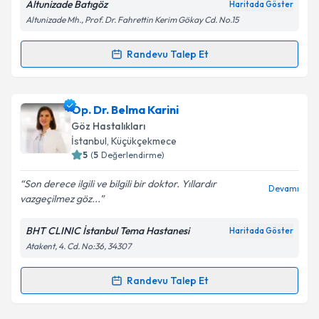
Altunizade Batıgöz
Haritada Göster
Altunizade Mh., Prof. Dr. Fahrettin Kerim Gökay Cd. No.15
Kişisel verilerimin işlenmesine ilişkin
Aydınlatma
Randevu Talep Et
Randevu Takvimi Talebi
Metni
'ni okudum ve kişisel verilerimin belirtilen
kapsamda işlenmesini kabul ediyorum.
Op. Dr. Mustafa Er
için randevu takvimi talebi
Op. Dr. Belma Karini
oluşturun. Size bu uzmandan randevu almanız için bir
Takvim Talebini Gönder
Göz Hastalıkları
takvim hazırlandığında e-posta ile bilgilendireceğiz.
İstanbul
, Küçükçekmece
5
(
5
Değerlendirme)
E-posta Adresiniz
Son derece ilgili ve bilgili bir doktor. Yıllardır
Devamı
vazgeçilmez göz...
BHT CLINIC İstanbul Tema Hastanesi
Haritada Göster
Kişisel verilerimin işlenmesine ilişkin
Aydınlatma
Atakent, 4. Cd. No:36, 34307
Metni
'ni okudum ve kişisel verilerimin belirtilen
kapsamda işlenmesini kabul ediyorum.
Randevu Talep Et
Randevu Takvimi Talebi
Takvim Talebini Gönder