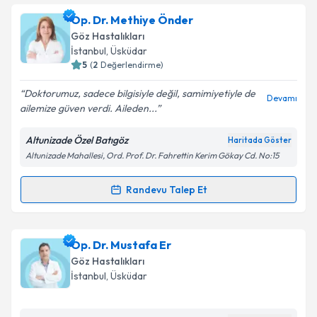
Op. Dr. Habibe Topuz
için randevu takvimi talebi
Op. Dr. Methiye Önder
oluşturun. Size bu uzmandan randevu almanız için bir
Takvim Talebini Gönder
Göz Hastalıkları
takvim hazırlandığında e-posta ile bilgilendireceğiz.
İstanbul
, Üsküdar
5
(
2
Değerlendirme)
E-posta Adresiniz
Doktorumuz, sadece bilgisiyle değil, samimiyetiyle de
Devamı
ailemize güven verdi. Aileden...
Altunizade Özel Batıgöz
Haritada Göster
Kişisel verilerimin işlenmesine ilişkin
Aydınlatma
Altunizade Mahallesi, Ord. Prof. Dr. Fahrettin Kerim Gökay Cd. No:15
Metni
'ni okudum ve kişisel verilerimin belirtilen
kapsamda işlenmesini kabul ediyorum.
Randevu Talep Et
Randevu Takvimi Talebi
Takvim Talebini Gönder
Op. Dr. Methiye Önder
için randevu takvimi talebi
Op. Dr. Mustafa Er
oluşturun. Size bu uzmandan randevu almanız için bir
Göz Hastalıkları
takvim hazırlandığında e-posta ile bilgilendireceğiz.
İstanbul
, Üsküdar
E-posta Adresiniz