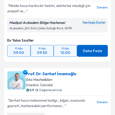
Melda hoca harika bir hekim, doktorluk mesleği için
Devamı
empati ve...
Medipol Acıbadem Bölge Hastanesi
Haritada Göster
Acıbadem, Şht. Emin Çölen Sokağı No:4, 34718
En Yakın Saatler
10 Ağu
10 Ağu
10 Ağu
Daha Fazla
09:00
09:30
10:00
Prof. Dr. Serhat İmamoğlu
Göz Hastalıkları
İstanbul
, Üsküdar
4.9
(
8
Değerlendirme)
Serhat hoca mükemmel kisiligi , bilgisi ,insanustu
Devamı
gayreti ,hastanedeki performansi...