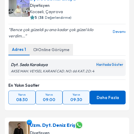
Dyt. Seda Karakaya
Diyetisyen
Kocaeli
, Çayırova
5
(
38
Değerlendirme)
Bence çok güzeldi şu ana kadar çok güzel kilo
Devamı
verdim...
Adres
1
Online Görüşme
Dyt. Seda Karakaya
Haritada Göster
AKSE MAH. VEYSEL KARANİ CAD. NO: 66 KAT: 2 D: 4
En Yakın Saatler
Yarın
Yarın
Yarın
Daha Fazla
08:30
09:00
09:30
Uzm. Dyt. Deniz Eriş