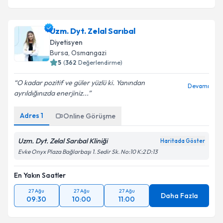
Uzm. Dyt. Zelal Sarıbal
Diyetisyen
Bursa
, Osmangazi
5
(
362
Değerlendirme)
O kadar pozitif ve güler yüzlü ki. Yanından
Devamı
ayrıldığınızda enerjiniz...
Adres
1
Online Görüşme
Uzm. Dyt. Zelal Sarıbal Kliniği
Haritada Göster
Evke Onyx Plaza Bağlarbaşı 1. Sedir Sk. No:10 K:2 D:13
En Yakın Saatler
27 Ağu
27 Ağu
27 Ağu
Daha Fazla
09:30
10:00
11:00