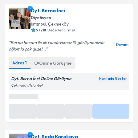
Dyt. Berna İnci
Diyetisyen
İstanbul
, Çekmeköy
5
(
218
Değerlendirme)
Berna hocam ile ilk randevumuz ilk görüşmenizde
Devamı
oğlumla çok güzel...
Online Görüşme
Adres
1
Online Görüşme
Bu uzman online danışmanlık hizmeti sunmaktadır.
Takvim yükleniyor...