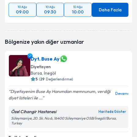
10 Ağu
10 Ağu
10 Ağu
Daha Fazla
09:00
09:30
10:00
Bölgenize yakın diğer uzmanlar
Dyt. Buse Ay
Diyetisyen
Bursa
, İnegöl
5
(
29
Değerlendirme)
Diyetisyenim Buse Ay Hanımdan memnunum, verdiği
Devamı
diyet listeleri ile ...
Özel Cihangir Hastanesi
Haritada Göster
Süleymaniye, 20. Sk. No:6, 16400 Süleymaniye OSB/İnegöl/Bursa,
Turkey