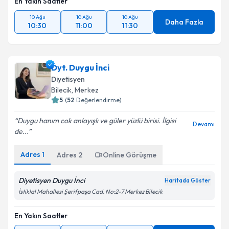
En Yakın Saatler
10 Ağu
10 Ağu
10 Ağu
Daha Fazla
10:30
11:00
11:30
Dyt. Duygu İnci
Diyetisyen
Bilecik
, Merkez
5
(
52
Değerlendirme)
Duygu hanım cok anlayışlı ve güler yüzlü birisi. İlgisi
Devamı
de...
Adres
1
Adres
2
Online Görüşme
Diyetisyen Duygu İnci
Haritada Göster
İstiklal Mahallesi Şerifpaşa Cad. No:2-7 Merkez Bilecik
En Yakın Saatler