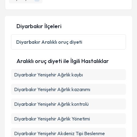
Diyetisyen
1
Kişisel verilerimin işlenmesine ilişkin
Aydınlatma
Diyarbakır İlçeleri
Metni
'ni okudum ve kişisel verilerimin belirtilen
kapsamda işlenmesini kabul ediyorum.
Diyarbakır
Aralıklı oruç diyeti
Takvim Talebini Gönder
Aralıklı oruç diyeti ile İlgili Hastalıklar
Diyarbakır Yenişehir Ağırlık kaybı
Diyarbakır Yenişehir Ağırlık kazanımı
Diyarbakır Yenişehir Ağırlık kontrolü
Diyarbakır Yenişehir Ağırlık Yönetimi
Diyarbakır Yenişehir Akdeniz Tipi Beslenme