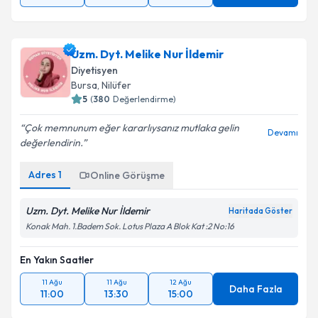
Uzm. Dyt. Melike Nur İldemir
Diyetisyen
Bursa
, Nilüfer
5
(
380
Değerlendirme)
Çok memnunum eğer kararlıysanız mutlaka gelin
Devamı
değerlendirin.
Adres
1
Online Görüşme
Uzm. Dyt. Melike Nur İldemir
Haritada Göster
Konak Mah. 1.Badem Sok. Lotus Plaza A Blok Kat :2 No:16
En Yakın Saatler
11 Ağu
11 Ağu
12 Ağu
Daha Fazla
11:00
13:30
15:00