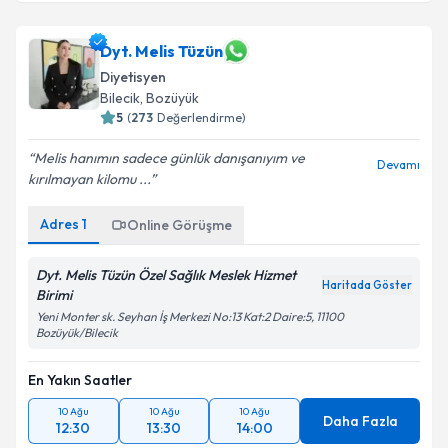
Dyt. Melis Tüzün
Diyetisyen
Bilecik
, Bozüyük
5
(
273
Değerlendirme)
Melis hanımın sadece günlük danışanıyım ve
Devamı
kırılmayan kilomu ...
Adres
1
Online Görüşme
Dyt. Melis Tüzün Özel Sağlık Meslek Hizmet
Haritada Göster
Birimi
Yeni Monter sk. Seyhan İş Merkezi No:13 Kat:2 Daire:5, 11100
Bozüyük/Bilecik
En Yakın Saatler
10 Ağu
10 Ağu
10 Ağu
Daha Fazla
12:30
13:30
14:00