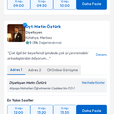
10 Ağu
10 Ağu
10 Ağu
Daha Fazla
09:00
09:30
10:00
Dyt. Metin Öztürk
Diyetisyen
Kütahya
, Merkez
5
(
314
Değerlendirme)
Çok ilgili bir beyefendi işindede çok iyi çevremdeki
Devamı
arkadaşlardan biliyorum...
Adres
1
Adres
2
Online Görüşme
Diyetisyen Metin Öztürk
Haritada Göster
Alipaşa Mahallesi Öğretmenler Caddesi No:11 D:1
En Yakın Saatler
10 Ağu
10 Ağu
10 Ağu
Daha Fazla
12:00
13:20
13:30