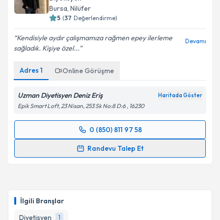
Diyetisyen
Bursa
, Nilüfer
5
(
37
Değerlendirme)
Kendisiyle aydır çalışmamıza rağmen epey ilerleme
Devamı
sağladık. Kişiye özel...
Adres
1
Online Görüşme
Uzman Diyetisyen Deniz Eriş
Haritada Göster
Epik Smart Loft, 23 Nisan, 253 Sk No:8 D:6 , 16230
0 (850) 811 97 58
Randevu Takvimi Talebi
Randevu Talep Et
Uzm. Dyt. Deniz Eriş
için randevu takvimi talebi
oluşturun. Size bu uzmandan randevu almanız için bir
takvim hazırlandığında e-posta ile bilgilendireceğiz.
İlgili Branşlar
E-posta Adresiniz