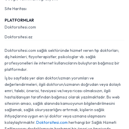
Site Haritası
PLATFORMLAR
Doktorsitesi.com
Doktorsitesi.az
Doktorsitesi.com sağlık sektöründe hizmet veren tıp doktorları,
diş hekimleri, fizyoterapistler, psikologlar vb. sağlık
profesyonelleri ile internet kullanıcılarını buluşturan bağımsız bir
platformdur.
İş bu sayfada yer alan doktor/uzman yorumları ve
değerlendirmeleri, ilgili doktorun/uzmanın doğrudan veya dolaylı
emri, talebi, önerisi, tavsiyesi ve/veya ricası olmaksızın, ilgili
hasta/danışan tarafından bağımsız olarak yazılmaktadır. Bu web
sitesinin amacı, sağlık alanında kamuoyunun bilgilendirilmesini
sağlamak, sağlık okuryazarlığını artırmak, kişilerin sağlık
ihtiyaçlarına uygun en iyi doktor veya uzmana ulaşmasını
kolaylaştırmaktır.
Doktorsitesi.com
herhangi bir Sağlık Hizmeti
Sağlayıcısını desteklemeyip herhangi bir öneri ve tavsiyede