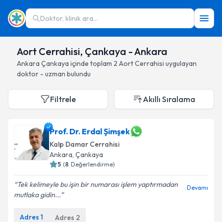
Doktor, klinik ara...
Aort Cerrahisi, Çankaya - Ankara
Ankara
Çankaya
içinde toplam
2
Aort Cerrahisi
uygulayan
doktor - uzman bulundu
Filtrele
Akıllı Sıralama
Prof. Dr. Erdal Şimşek
Kalp Damar Cerrahisi
Ankara
, Çankaya
5
(
8
Değerlendirme)
Tek kelimeyle bu işin bir numarası işlem yaptırmadan
Devamı
mutlaka gidin...
Adres
1
Adres
2