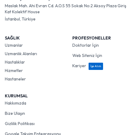
Maslak Mah. Ahi Evran Cd. A.O.S 55 Sokak No:2 Aksoy Plaza Giriş
Kat Kolektif House
İstanbul, Türkiye
SAĞLIK
PROFESYONELLER
Uzmanlar
Doktorlar İçin
Uzmanlık Alanları
Web Siteniz İçin
Hastalıklar
Kariyer
İşe Alım
Hizmetler
Hastaneler
KURUMSAL
Hakkımızda
Bize Ulaşın
Gizlilik Politikası
Google Takvim Entegrasyonu