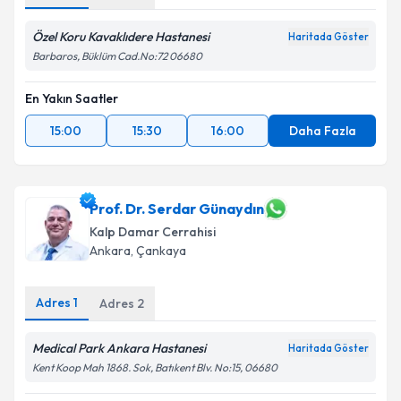
Özel Koru Kavaklıdere Hastanesi
Haritada Göster
Barbaros, Büklüm Cad.No:72 06680
En Yakın Saatler
15:00
15:30
16:00
Daha Fazla
Prof. Dr. Serdar Günaydın
Kalp Damar Cerrahisi
Ankara
, Çankaya
Adres
1
Adres
2
Medical Park Ankara Hastanesi
Haritada Göster
Kent Koop Mah 1868. Sok, Batıkent Blv. No:15, 06680