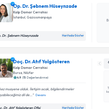
hazırlandığ
Op. Dr. Şebnem Hüseynzade
Kalp Damar Cerrahisi
E-posta Ad
İstanbul
, Gaziosmanpaşa
B
. Dr. Şebnem Hüseynzade
Haritada Göster
Kişisel
okudum
işlenm
Doç. Dr. Atıf Yolgösteren
Kalp Damar Cerrahisi
Bursa
, Nilüfer
4.9
(
15
Değerlendirme)
 kez muayene olduk. İletişim sıcak, bilgilendirmeler
ka
yabileceğimiz dil de...
Devamı
ç. Dr. Atıf Yolgösteren Ofisi
Haritada Göster