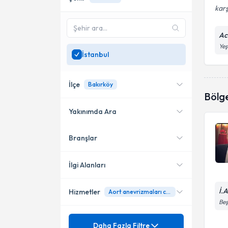
karş
Ac
Yeş
İstanbul
İlçe
Bakırköy
Bölg
Yakınımda Ara
Branşlar
Konumuma yakın uzmanları
Ataşehir
göster
Gaziosmanpaşa
İlgi Alanları
Küçükçekmece
İ.
Hizmetler
Aort anevrizmaları cerrahisi
Kalp Damar Cerrahisi
Beş
Şişli
Mezuniyet
Abdominal Aort Anevrizması
Daha Fazla Filtre
Bağcılar