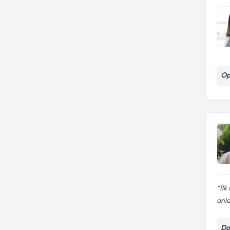
Op
İlk
anla
Do