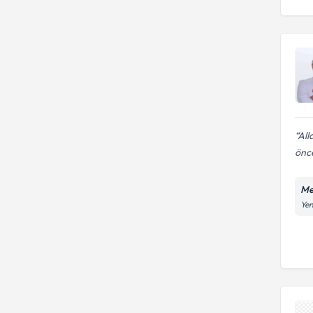
All
önce
Me
Yen