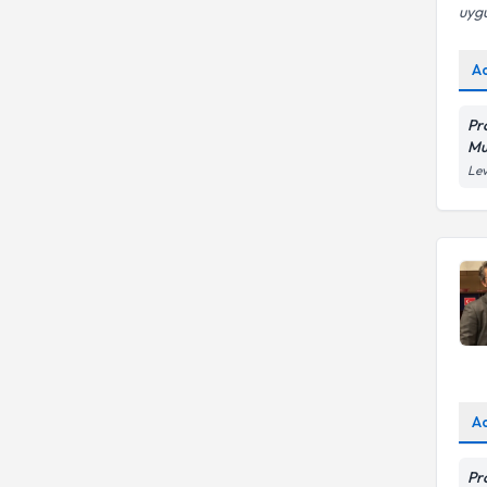
uygu
A
Pr
Mu
Lev
A
Pr