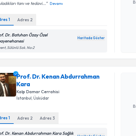
B
ladıkları tanı ve tedavi...
Devamı
dres
1
Adres
2
Kişisel
okudum
of. Dr. Batuhan Özay Özel
işlenm
Haritada Göster
ayenehanesi
ent, Sülünlü Sok. No:2
Randevu T
Prof. Dr.
Prof. Dr. Kenan Abdurrahman
talebi oluş
Kara
takvim hazı
Kalp Damar Cerrahisi
İstanbul
, Üsküdar
E-posta Ad
B
dres
1
Adres
2
Adres
3
Kişisel
of. Dr. Kenan Abdurrahman Kara Sağlık
okudum