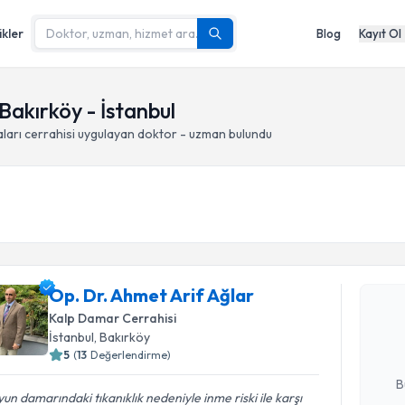
ikler
Blog
Kayıt Ol
Bakırköy - İstanbul
ları cerrahisi
uygulayan doktor - uzman bulundu
Randevu T
Op. Dr. Ah
Op. Dr. Ahmet Arif Ağlar
Size bu uzm
Kalp Damar Cerrahisi
hazırlandığ
İstanbul
, Bakırköy
5
(
13
Değerlendirme)
E-posta Ad
B
un damarındaki tıkanıklık nedeniyle inme riski ile karşı