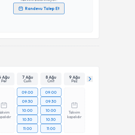
Randevu Talep Et
 verilerimin işlenmesine ilişkin
Aydınlatma Metni
'ni
 ve kişisel verilerimin belirtilen kapsamda
esini kabul ediyorum.
Takvim Talebini Gönder
6 Ağu
7 Ağu
8 Ağu
9 Ağu
Per
Cum
Cmt
Paz
09:00
09:00
09:30
09:30
10:00
10:00
Takvim
Takvim
palıdır
kapalıdır
10:30
10:30
11:00
11:00