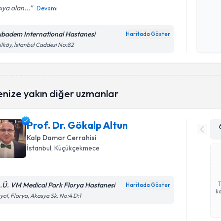
ıya olan...
Devamı
Kişisel
okudum
ıbadem International Hastanesi
Haritada Göster
işlenm
ilköy, İstanbul Caddesi No:82
enize yakın diğer uzmanlar
Prof. Dr. Gökalp Altun
Kalp Damar Cerrahisi
İstanbul
, Küçükçekmece
A.Ü. VM Medical Park Florya Hastanesi
Haritada Göster
ka
yol, Florya, Akasya Sk. No:4 D:1