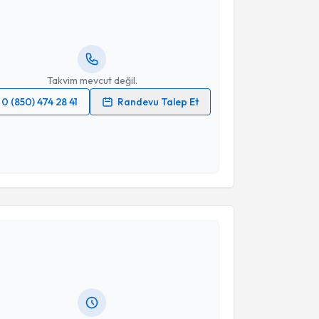
Size bu uzmandan randevu almanız için bir takvim
ında e-posta ile bilgilendireceğiz.
resiniz
Takvim mevcut değil.
0 (850) 474 28 41
Randevu Talep Et
 verilerimin işlenmesine ilişkin
Aydınlatma Metni
'ni
 ve kişisel verilerimin belirtilen kapsamda
esini kabul ediyorum.
Takvim Talebini Gönder
akvimi Talebi
 Batuhan Özay
için randevu takvimi talebi oluşturun.
andan randevu almanız için bir takvim
ında e-posta ile bilgilendireceğiz.
resiniz