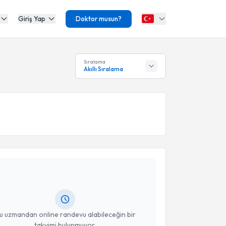
Giriş Yap
Doktor musun?
Sıralama
Akıllı Sıralama
akvimi Talebi
met Arif Ağlar
için randevu takvimi talebi oluşturun.
andan randevu almanız için bir takvim
ında e-posta ile bilgilendireceğiz.
resiniz
u uzmandan online randevu alabileceğin bir
takvimi bulunmuyor.