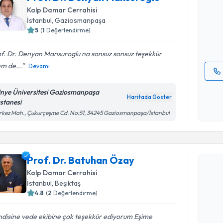
oluşturun. 
Kalp Damar Cerrahisi
hazırlandığ
İstanbul
, Gaziosmanpaşa
5
(
1
Değerlendirme)
E-posta Ad
f. Dr. Denyan Mansuroglu na sonsuz sonsuz teşekkür
m de...
Devamı
Kişisel
tinye Üniversitesi Gaziosmanpaşa
okudum
Haritada Göster
stanesi
işlenm
kez Mah., Çukurçeşme Cd. No:51, 34245 Gaziosmanpaşa/İstanbul
Randevu T
Prof. Dr. Batuhan Özay
Kalp Damar Cerrahisi
Prof. Dr.
İstanbul
, Beşiktaş
Size bu uzm
hazırlandığ
4.8
(
2
Değerlendirme)
E-posta Ad
ndisine vede ekibine çok teşekkür ediyorum Eşime