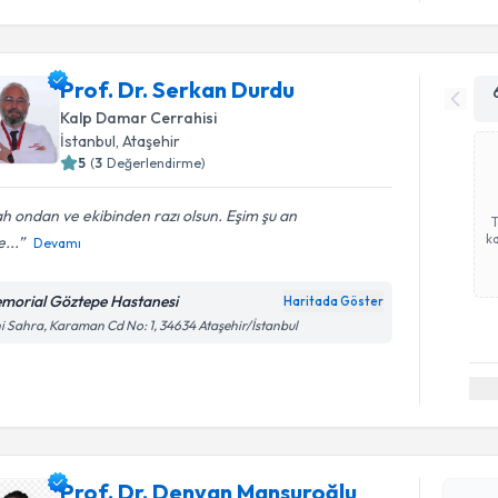
Prof. Dr. Serkan Durdu
Kalp Damar Cerrahisi
İstanbul
, Ataşehir
5
(
3
Değerlendirme)
ah ondan ve ekibinden razı olsun. Eşim şu an
ka
...
Devamı
morial Göztepe Hastanesi
Haritada Göster
i Sahra, Karaman Cd No: 1, 34634 Ataşehir/İstanbul
Randevu T
Prof. Dr. Denyan Mansuroğlu
Prof. Dr.