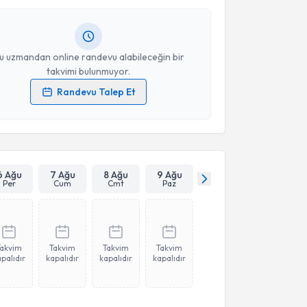
ında e-posta ile bilgilendireceğiz.
resiniz
u uzmandan online randevu alabileceğin bir
takvimi bulunmuyor.
Randevu Talep Et
 verilerimin işlenmesine ilişkin
Aydınlatma Metni
'ni
 ve kişisel verilerimin belirtilen kapsamda
esini kabul ediyorum.
6 Ağu
7 Ağu
8 Ağu
9 Ağu
Takvim Talebini Gönder
Per
Cum
Cmt
Paz
Takvim
Takvim
Takvim
Takvim
palıdır
kapalıdır
kapalıdır
kapalıdır