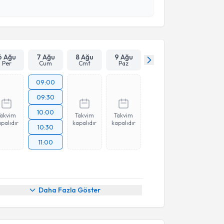
esini kabul ediyorum.
Takvim Talebini Gönder
6 Ağu
7 Ağu
8 Ağu
9 Ağu
Per
Cum
Cmt
Paz
09:00
09:30
10:00
Takvim
Takvim
Takvim
palıdır
kapalıdır
kapalıdır
10:30
11:00
akvimi Talebi
Daha Fazla Göster
ebnem Hüseynzade
için randevu takvimi talebi
Size bu uzmandan randevu almanız için bir takvim