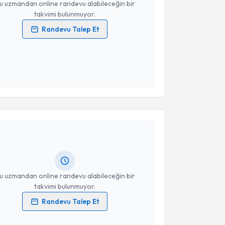
u uzmandan online randevu alabileceğin bir
takvimi bulunmuyor.
Randevu Talep Et
 verilerimin işlenmesine ilişkin
Aydınlatma Metni
'ni
 ve kişisel verilerimin belirtilen kapsamda
esini kabul ediyorum.
akvimi Talebi
Takvim Talebini Gönder
 Kenan Abdurrahman Kara
için randevu takvimi
turun. Size bu uzmandan randevu almanız için bir
rlandığında e-posta ile bilgilendireceğiz.
resiniz
u uzmandan online randevu alabileceğin bir
takvimi bulunmuyor.
Randevu Talep Et
 verilerimin işlenmesine ilişkin
Aydınlatma Metni
'ni
 ve kişisel verilerimin belirtilen kapsamda