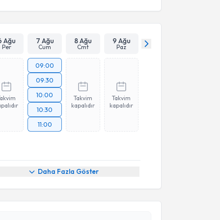
6 Ağu
7 Ağu
8 Ağu
9 Ağu
Per
Cum
Cmt
Paz
09:00
09:30
10:00
Takvim
Takvim
Takvim
palıdır
kapalıdır
kapalıdır
10:30
11:00
Daha Fazla Göster
akvimi Talebi
 Denyan Mansuroğlu
için randevu takvimi talebi