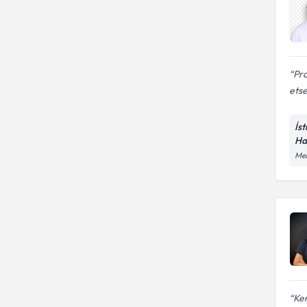
Pro
etse
İs
Ha
Mer
Ke