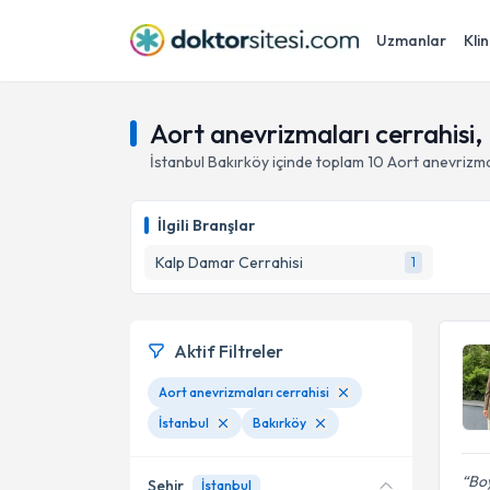
Uzmanlar
Klin
Aort anevrizmaları cerrahisi, 
İstanbul
Bakırköy
içinde toplam
10
Aort anevrizma
İlgili Branşlar
Kalp Damar Cerrahisi
1
Aktif Filtreler
Aort anevrizmaları cerrahisi
İstanbul
Bakırköy
Boy
Şehir
İstanbul