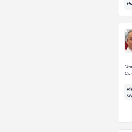
Hi
En
Uzm
Me
Küç