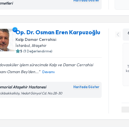
Haritada Göster
zmetleri
işlenm
Op. Dr. Osman Eren Karpuzoğlu
Kalp Damar Cerrahisi
İstanbul
, Ataşehir
5
(
1
Değerlendirme)
dovasküler işlem sürecimde Kalp ve Damar Cerrahisi
ka
anı Osman Bey’den...
Devamı
morial Ataşehir Hastanesi
Haritada Göster
ükbakkalköy, Vedat Günyol Cd. No:28-30
Randevu T
Op. Dr. Ş
oluşturun. 