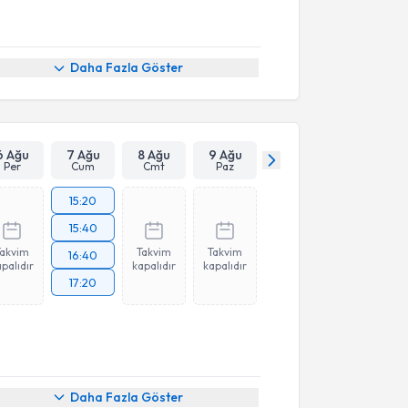
Daha Fazla Göster
6 Ağu
7 Ağu
8 Ağu
9 Ağu
Per
Cum
Cmt
Paz
15:20
15:40
Takvim
Takvim
Takvim
16:40
palıdır
kapalıdır
kapalıdır
17:20
Daha Fazla Göster