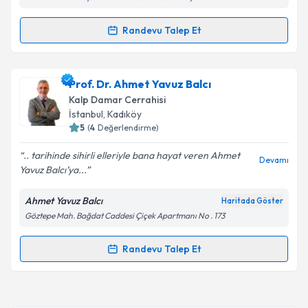
kapsamda işlenmesini kabul ediyorum.
Randevu Talep Et
Randevu Takvimi Talebi
Takvim Talebini Gönder
Prof. Dr. Ersan Özbudak
için randevu takvimi talebi
Prof. Dr. Ahmet Yavuz Balcı
oluşturun. Size bu uzmandan randevu almanız için bir
Kalp Damar Cerrahisi
takvim hazırlandığında e-posta ile bilgilendireceğiz.
İstanbul
, Kadıköy
5
(
4
Değerlendirme)
E-posta Adresiniz
.. tarihinde sihirli elleriyle bana hayat veren Ahmet
Devamı
Yavuz Balcı’ya...
Ahmet Yavuz Balcı
Haritada Göster
Kişisel verilerimin işlenmesine ilişkin
Aydınlatma
Göztepe Mah. Bağdat Caddesi Çiçek Apartmanı No . 173
Metni
'ni okudum ve kişisel verilerimin belirtilen
kapsamda işlenmesini kabul ediyorum.
Randevu Talep Et
Randevu Takvimi Talebi
Takvim Talebini Gönder
Prof. Dr. Ahmet Yavuz Balcı
için randevu takvimi