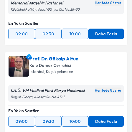
Memorial Ataşehir Hastanesi
Haritada Göster
Küçükbakkalköy, Vedat Günyol Cd. No:28-30
En Yakın Saatler
09:00
09:30
10:00
Daha Fazla
Prof. Dr. Gökalp Altun
Kalp Damar Cerrahisi
İstanbul
, Küçükçekmece
İ.A.Ü. VM Medical Park Florya Hastanesi
Haritada Göster
Beşyol, Florya, Akasya Sk. No:4 D:1
En Yakın Saatler
09:00
09:30
10:00
Daha Fazla