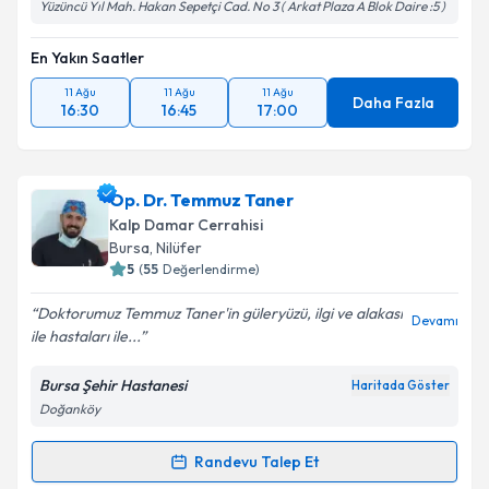
Yüzüncü Yıl Mah. Hakan Sepetçi Cad. No 3 ( Arkat Plaza A Blok Daire :5 )
En Yakın Saatler
11 Ağu
11 Ağu
11 Ağu
Daha Fazla
16:30
16:45
17:00
Op. Dr. Temmuz Taner
Kalp Damar Cerrahisi
Bursa
, Nilüfer
5
(
55
Değerlendirme)
Doktorumuz Temmuz Taner'in güleryüzü, ilgi ve alakası
Devamı
ile hastaları ile...
Bursa Şehir Hastanesi
Haritada Göster
Doğanköy
Randevu Talep Et
Randevu Takvimi Talebi