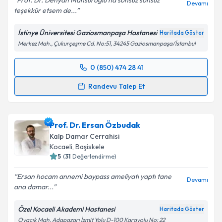
Prof. Dr. Denyan Mansuroglu na sonsuz sonsuz
Devamı
teşekkür etsem de...
İstinye Üniversitesi Gaziosmanpaşa Hastanesi
Haritada Göster
Merkez Mah., Çukurçeşme Cd. No:51, 34245 Gaziosmanpaşa/İstanbul
0 (850) 474 28 41
Randevu Takvimi Talebi
Randevu Talep Et
Prof. Dr. Denyan Mansuroğlu
için randevu takvimi
talebi oluşturun. Size bu uzmandan randevu almanız
Prof. Dr. Ersan Özbudak
için bir takvim hazırlandığında e-posta ile
bilgilendireceğiz.
Kalp Damar Cerrahisi
Kocaeli
, Başiskele
E-posta Adresiniz
5
(
31
Değerlendirme)
Ersan hocam annemi baypass ameliyatı yaptı tane
Devamı
ana damar...
Kişisel verilerimin işlenmesine ilişkin
Aydınlatma
Özel Kocaeli Akademi Hastanesi
Haritada Göster
Metni
'ni okudum ve kişisel verilerimin belirtilen
Ovacık Mah. Adapazarı İzmit Yolu D-100 Karayolu No: 22