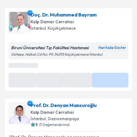
Doç. Dr. Muhammed Bayram
Kalp Damar Cerrahisi
İstanbul
, Küçükçekmece
Biruni Üniversitesi Tıp Fakültesi Hastanesi
Haritada Göster
Gültepe, Halkalı Cd No: 99, 34295 Küçükçekmece/İstanbul
En Yakın Saatler
09:20
09:40
10:00
Daha Fazla
Prof. Dr. Denyan Mansuroğlu
Kalp Damar Cerrahisi
İstanbul
, Gaziosmanpaşa
5
(
1
Değerlendirme)