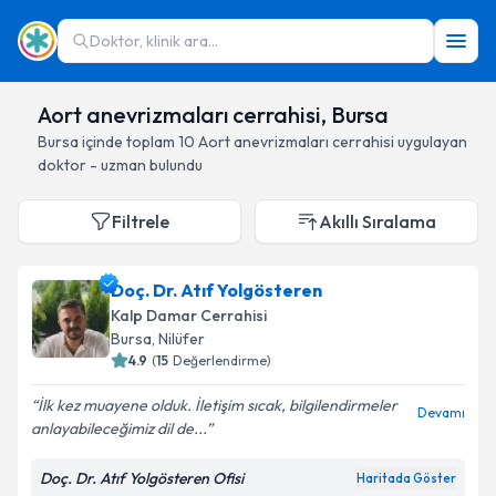
Doktor, klinik ara...
Aort anevrizmaları cerrahisi, Bursa
Bursa
içinde toplam
10
Aort anevrizmaları cerrahisi
uygulayan
doktor - uzman bulundu
Filtrele
Akıllı Sıralama
Doç. Dr. Atıf Yolgösteren
Kalp Damar Cerrahisi
Bursa
, Nilüfer
4.9
(
15
Değerlendirme)
İlk kez muayene olduk. İletişim sıcak, bilgilendirmeler
Devamı
anlayabileceğimiz dil de...
Doç. Dr. Atıf Yolgösteren Ofisi
Haritada Göster