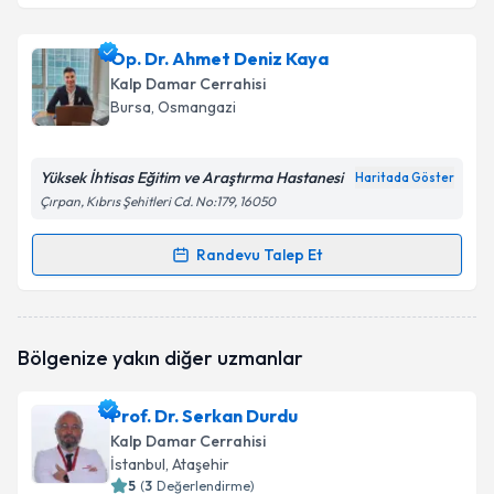
Op. Dr. Temmuz Taner
için randevu takvimi talebi
Op. Dr. Ahmet Deniz Kaya
oluşturun. Size bu uzmandan randevu almanız için bir
Kalp Damar Cerrahisi
takvim hazırlandığında e-posta ile bilgilendireceğiz.
Bursa
, Osmangazi
E-posta Adresiniz
Yüksek İhtisas Eğitim ve Araştırma Hastanesi
Haritada Göster
Çırpan, Kıbrıs Şehitleri Cd. No:179, 16050
Kişisel verilerimin işlenmesine ilişkin
Aydınlatma
Randevu Talep Et
Randevu Takvimi Talebi
Metni
'ni okudum ve kişisel verilerimin belirtilen
kapsamda işlenmesini kabul ediyorum.
Op. Dr. Ahmet Deniz Kaya
için randevu takvimi
Bölgenize yakın diğer uzmanlar
talebi oluşturun. Size bu uzmandan randevu almanız
Takvim Talebini Gönder
için bir takvim hazırlandığında e-posta ile
bilgilendireceğiz.
Prof. Dr. Serkan Durdu
Kalp Damar Cerrahisi
E-posta Adresiniz
İstanbul
, Ataşehir
5
(
3
Değerlendirme)