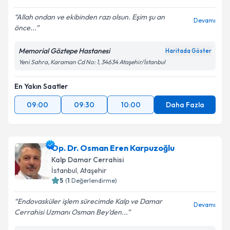
Allah ondan ve ekibinden razı olsun. Eşim şu an
Devamı
önce...
Kişisel verilerimin işlenmesine ilişkin
Aydınlatma
Metni
'ni okudum ve kişisel verilerimin belirtilen
kapsamda işlenmesini kabul ediyorum.
Memorial Göztepe Hastanesi
Haritada Göster
Yeni Sahra, Karaman Cd No: 1, 34634 Ataşehir/İstanbul
Takvim Talebini Gönder
En Yakın Saatler
09:00
09:30
10:00
Daha Fazla
Op. Dr. Osman Eren Karpuzoğlu
Kalp Damar Cerrahisi
İstanbul
, Ataşehir
5
(
1
Değerlendirme)
Endovasküler işlem sürecimde Kalp ve Damar
Devamı
Cerrahisi Uzmanı Osman Bey’den...