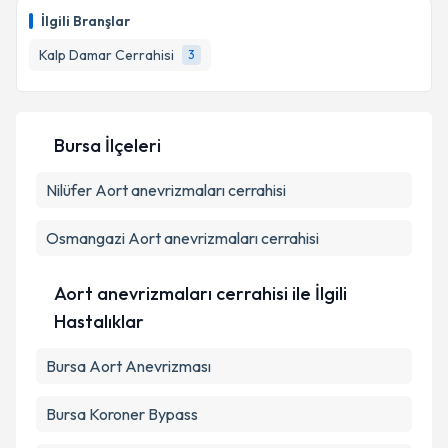
talebi oluşturun. Size bu uzmandan randevu almanız
İlgili Branşlar
için bir takvim hazırlandığında e-posta ile
bilgilendireceğiz.
Kalp Damar Cerrahisi
3
E-posta Adresiniz
Bursa İlçeleri
Nilüfer
Aort anevrizmaları cerrahisi
Kişisel verilerimin işlenmesine ilişkin
Aydınlatma
Metni
'ni okudum ve kişisel verilerimin belirtilen
kapsamda işlenmesini kabul ediyorum.
Osmangazi
Aort anevrizmaları cerrahisi
Takvim Talebini Gönder
Aort anevrizmaları cerrahisi ile İlgili
Hastalıklar
Bursa Aort Anevrizması
Bursa Koroner Bypass