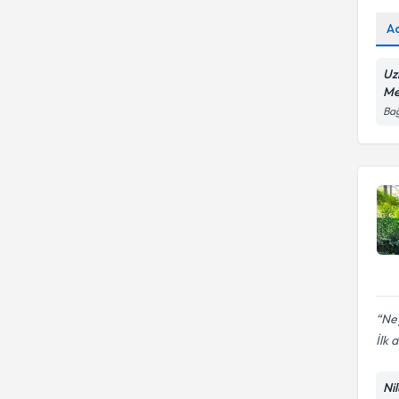
A
Uz
Me
Bağ
Ne
İlk 
Ni