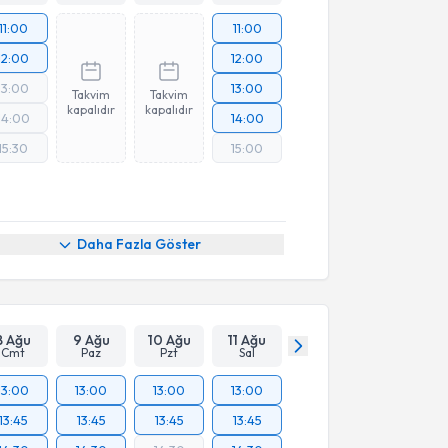
11:00
11:00
12:00
12:00
13:00
13:00
Takvim
Takvim
kapalıdır
kapalıdır
14:00
14:00
15:30
15:00
Daha Fazla Göster
8 Ağu
9 Ağu
10 Ağu
11 Ağu
Cmt
Paz
Pzt
Sal
13:00
13:00
13:00
13:00
13:45
13:45
13:45
13:45