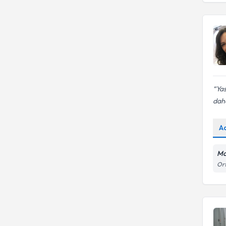
Yas
daha
A
Mo
Ort