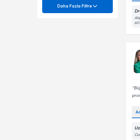
Mezuniyet
Bağlanma Sorunları
Daha Fazla Filtre
Dr
Ergen Danışmanlığı
Ali
Ünvan
Aile Danışmanlığı
601
Panik Bozukluk
Aile İçi İletişim Sorunları
BAHÇEŞEHİR ÜNİVERSİTESİ
Yetişkin Danışmanlığı
Aile İçi Sağlıklı İletişim
İstanbul Aydın Üniversitesi
Klinik Psikolog
Aile Danışmanlığı
Aile terapisi/danışmanlığı
İstanbul Gelişim Üniversitesi
Psk.
Anksiyete Bozuklukları
Anksiyete Bozuklukları
Tedavisi
Anksiyete (Kaygı) Bozuklukları
Anne - Baba Eğitimi ve
Büş
Danışmanlığı
prof
Anoreksiya Nervoza
Anoreksiya
Asansör Fobisi
A
Beck anksiyete ölçeği
Ayrılık Kaygısı
Beck depresyon envanteri
Uz
Cum
Bilişsel Davranışçı Terapi