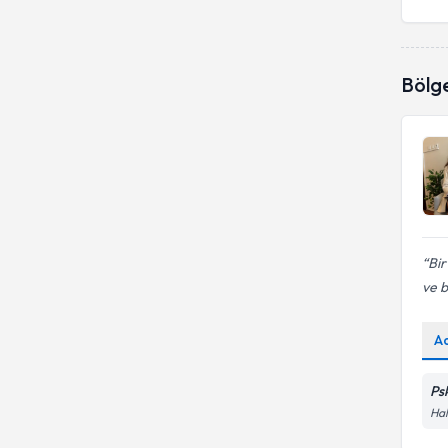
Bölg
Bir
ve b
A
Psk
Hal