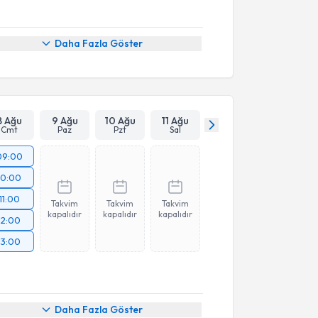
Daha Fazla Göster
8 Ağu
9 Ağu
10 Ağu
11 Ağu
Cmt
Paz
Pzt
Sal
09:00
10:00
11:00
Takvim
Takvim
Takvim
kapalıdır
kapalıdır
kapalıdır
12:00
13:00
Daha Fazla Göster