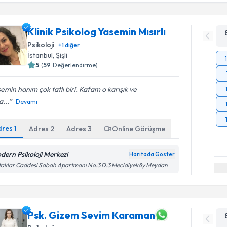
Klinik Psikolog Yasemin Mısırlı
Psikoloji
+
1
diğer
İstanbul
, Şişli
5
(
59
Değerlendirme)
emin hanım çok tatlı biri. Kafam o karışık ve
...
Devamı
dres
1
Adres
2
Adres
3
Online Görüşme
dern Psikoloji Merkezi
Haritada Göster
aklar Caddesi Sabah Apartmanı No:3 D:3 Mecidiyeköy Meydan
Psk. Gizem Sevim Karaman