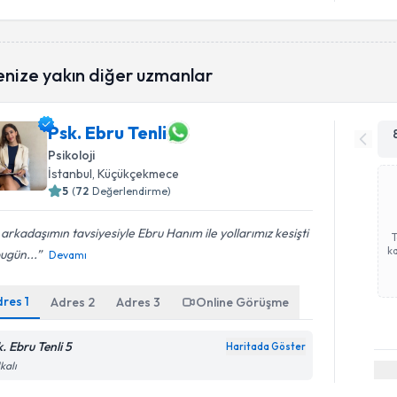
enize yakın diğer uzmanlar
Psk. Ebru Tenli
Psikoloji
İstanbul
, Küçükçekmece
5
(
72
Değerlendirme)
 arkadaşımın tavsiyesiyle Ebru Hanım ile yollarımız kesişti
ka
ugün...
Devamı
dres
1
Adres
2
Adres
3
Online Görüşme
. Ebru Tenli 5
Haritada Göster
kalı