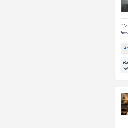
Çok
his
A
Ps
Yah