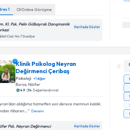
dres
1
Online Görüşme
m. Kl. Psk. Pelin Gülbayrak Danışmanlık
Haritada Göster
rkezi
dat Cad. No:7 Suadiye
Klinik Psikolog Neyran
Değirmenci Çeribaş
Psikoloji
+
1
diğer
Bursa
, Nilüfer
4.9
(
54
Değerlendirme)
yran’dan aldığımız hizmetten son derece memnun kaldık.
andan itibaren...
Devamı
lüfer Psk. Neyran Değirmenci
Haritada Göster