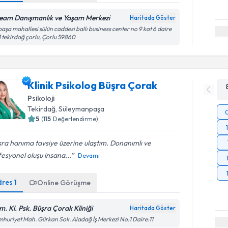
eam Danışmanlık ve Yaşam Merkezi
Haritada Göster
paşa mahallesi sülün caddesi ballı business center no 9 kat 6 daire
 tekirdağ çorlu, Çorlu 59860
Klinik Psikolog Büşra Çorak
Psikoloji
Tekirdağ
, Süleymanpaşa
5
(
115
Değerlendirme)
ra hanıma tavsiye üzerine ulaştım. Donanımlı ve
esyonel oluşu insana...
Devamı
dres
1
Online Görüşme
m. Kl. Psk. Büşra Çorak Kliniği
Haritada Göster
huriyet Mah. Gürkan Sok. Aladağ İş Merkezi No:1 Daire:11