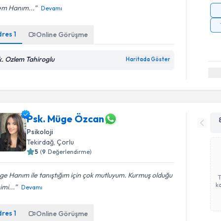
em Hanım...
Devamı
dres
1
Online Görüşme
k. Ozlem Tahiroglu
Haritada Göster
Psk. Müge Özcan
Psikoloji
Tekirdağ
, Çorlu
5
(
9
Değerlendirme)
e Hanım ile tanıştığım için çok mutluyum. Kurmuş olduğu
ka
mi...
Devamı
dres
1
Online Görüşme