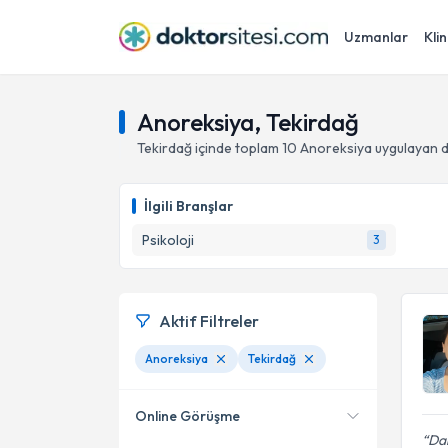
Uzmanlar
Klin
Anoreksiya, Tekirdağ
Tekirdağ
içinde toplam
10
Anoreksiya
uygulayan d
İlgili Branşlar
Psikoloji
3
Aktif Filtreler
Anoreksiya
Tekirdağ
Online Görüşme
Dah