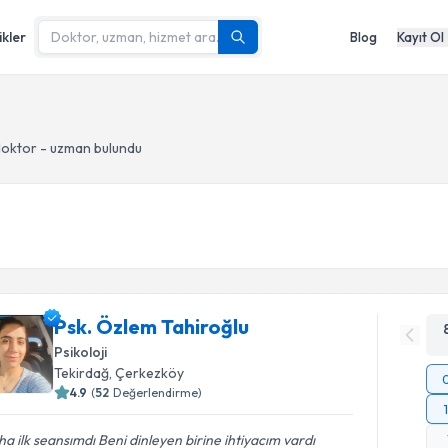
ikler
Blog
Kayıt Ol
oktor - uzman bulundu
Psk. Özlem Tahiroğlu
Psikoloji
Tekirdağ
, Çerkezköy
4.9
(
52
Değerlendirme)
a ilk seansımdı Beni dinleyen birine ihtiyacım vardı