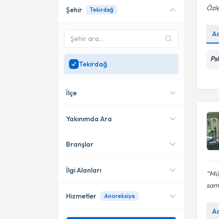
Özl
Şehir
Tekirdağ
Online danışmanlık sunan
uzmanları göster
A
Sadece
Tekirdağ
bölgesinde uzman ara
Ps
Tekirdağ
İlçe
Yakınımda Ara
Branşlar
Konumuma yakın uzmanları
Çerkezköy
göster
Çorlu
İlgi Alanları
Müg
sami
Süleymanpaşa
Hizmetler
Anoreksiya
Psikoloji
A