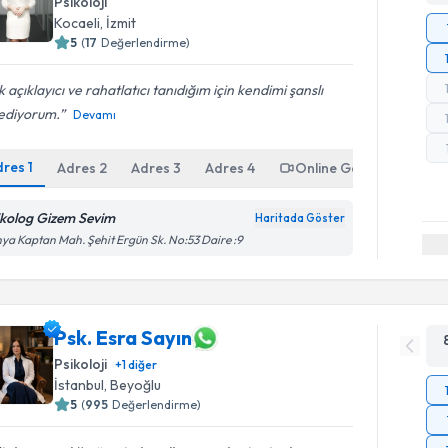
Psikoloji
Kocaeli
, İzmit
5
(
17
Değerlendirme)
 açıklayıcı ve rahatlatıcı tanıdığım için kendimi şanslı
sediyorum.
Devamı
dres
1
Adres
2
Adres
3
Adres
4
Online Görüşme
ikolog Gizem Sevim
Haritada Göster
ya Kaptan Mah. Şehit Ergün Sk. No:53 Daire :9
Psk. Esra Sayın
Psikoloji
+
1
diğer
İstanbul
, Beyoğlu
5
(
995
Değerlendirme)