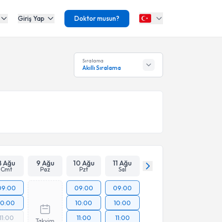
Giriş Yap
Doktor musun?
Sıralama
Akıllı Sıralama
8 Ağu
9 Ağu
10 Ağu
11 Ağu
Cmt
Paz
Pzt
Sal
09:00
09:00
09:00
10:00
10:00
10:00
11:00
11:00
11:00
Takvim