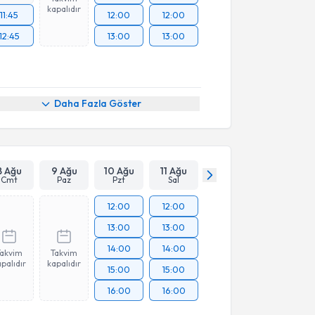
kapalıdır
11:45
12:00
12:00
12:45
13:00
13:00
Daha Fazla Göster
8 Ağu
9 Ağu
10 Ağu
11 Ağu
Cmt
Paz
Pzt
Sal
12:00
12:00
13:00
13:00
14:00
14:00
Takvim
Takvim
palıdır
kapalıdır
15:00
15:00
16:00
16:00