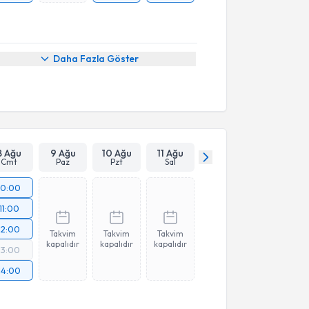
Daha Fazla Göster
8 Ağu
9 Ağu
10 Ağu
11 Ağu
Cmt
Paz
Pzt
Sal
10:00
11:00
12:00
Takvim
Takvim
Takvim
kapalıdır
kapalıdır
kapalıdır
13:00
14:00