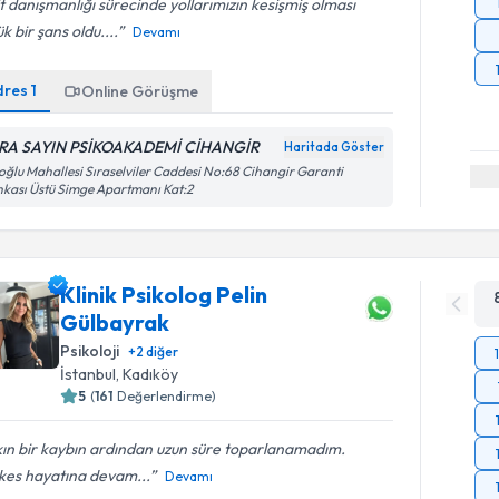
t danışmanlığı sürecinde yollarımızın kesişmiş olması
k bir şans oldu....
Devamı
dres
1
Online Görüşme
RA SAYIN PSİKOAKADEMİ CİHANGİR
Haritada Göster
oğlu Mahallesi Sıraselviler Caddesi No:68 Cihangir Garanti
kası Üstü Simge Apartmanı Kat:2
Klinik Psikolog Pelin
Gülbayrak
Psikoloji
+
2
diğer
İstanbul
, Kadıköy
5
(
161
Değerlendirme)
ın bir kaybın ardından uzun süre toparlanamadım.
kes hayatına devam...
Devamı