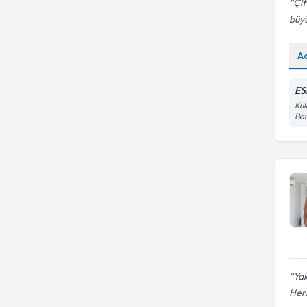
Çif
büyü
A
ES
Kul
Ban
Yak
Her