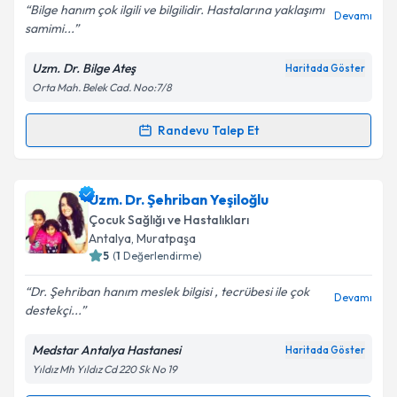
Bilge hanım çok ilgili ve bilgilidir. Hastalarına yaklaşımı
Devamı
samimi...
Uzm. Dr. Bilge Ateş
Haritada Göster
Kişisel verilerimin işlenmesine ilişkin
Aydınlatma
Orta Mah. Belek Cad. Noo:7/8
Metni
'ni okudum ve kişisel verilerimin belirtilen
kapsamda işlenmesini kabul ediyorum.
Randevu Talep Et
Randevu Takvimi Talebi
Takvim Talebini Gönder
Uzm. Dr. Bilge Ateş
için randevu takvimi talebi
Uzm. Dr. Şehriban Yeşiloğlu
oluşturun. Size bu uzmandan randevu almanız için bir
Çocuk Sağlığı ve Hastalıkları
takvim hazırlandığında e-posta ile bilgilendireceğiz.
Antalya
, Muratpaşa
5
(
1
Değerlendirme)
E-posta Adresiniz
Dr. Şehriban hanım meslek bilgisi , tecrübesi ile çok
Devamı
destekçi...
Medstar Antalya Hastanesi
Haritada Göster
Kişisel verilerimin işlenmesine ilişkin
Aydınlatma
Yıldız Mh Yıldız Cd 220 Sk No 19
Metni
'ni okudum ve kişisel verilerimin belirtilen
kapsamda işlenmesini kabul ediyorum.