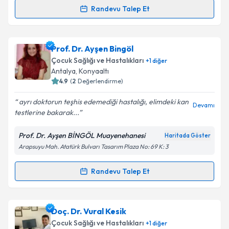
Randevu Talep Et
Randevu Takvimi Talebi
Takvim Talebini Gönder
Uzm. Dr. Şehriban Yeşiloğlu
için randevu takvimi
Prof. Dr. Ayşen Bingöl
talebi oluşturun. Size bu uzmandan randevu almanız
Çocuk Sağlığı ve Hastalıkları
+
1
diğer
için bir takvim hazırlandığında e-posta ile
Antalya
, Konyaaltı
bilgilendireceğiz.
4.9
(
2
Değerlendirme)
E-posta Adresiniz
ayrı doktorun teşhis edemediği hastalığı, elimdeki kan
Devamı
testlerine bakarak...
Prof. Dr. Ayşen BİNGÖL Muayenehanesi
Haritada Göster
Arapsuyu Mah. Atatürk Bulvarı Tasarım Plaza No: 69 K: 3
Kişisel verilerimin işlenmesine ilişkin
Aydınlatma
Metni
'ni okudum ve kişisel verilerimin belirtilen
kapsamda işlenmesini kabul ediyorum.
Randevu Talep Et
Randevu Takvimi Talebi
Takvim Talebini Gönder
Prof. Dr. Ayşen Bingöl
için randevu takvimi talebi
Doç. Dr. Vural Kesik
oluşturun. Size bu uzmandan randevu almanız için bir
Çocuk Sağlığı ve Hastalıkları
+
1
diğer