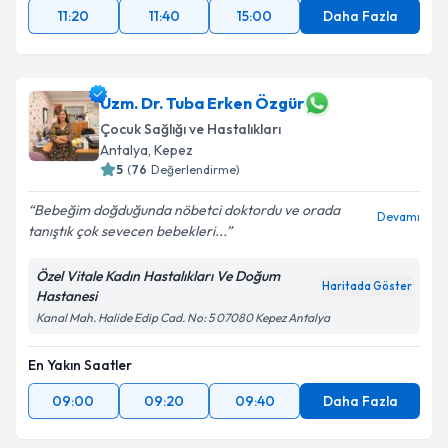
11:20
11:40
15:00
Daha Fazla
Uzm. Dr. Tuba Erken Özgür
Çocuk Sağlığı ve Hastalıkları
Antalya
, Kepez
5
(
76
Değerlendirme)
Bebeğim doğduğunda nöbetci doktordu ve orada
Devamı
tanıştık çok sevecen bebekleri...
Özel Vitale Kadın Hastalıkları Ve Doğum
Haritada Göster
Hastanesi
Kanal Mah. Halide Edip Cad. No: 5 07080 Kepez Antalya
En Yakın Saatler
09:00
09:20
09:40
Daha Fazla