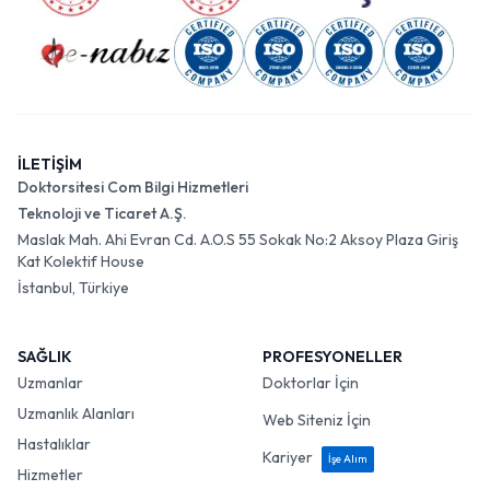
İLETİŞİM
Doktorsitesi Com Bilgi Hizmetleri
Teknoloji ve Ticaret A.Ş.
Maslak Mah. Ahi Evran Cd. A.O.S 55 Sokak No:2 Aksoy Plaza Giriş
Kat Kolektif House
İstanbul, Türkiye
SAĞLIK
PROFESYONELLER
Uzmanlar
Doktorlar İçin
Uzmanlık Alanları
Web Siteniz İçin
Hastalıklar
Kariyer
İşe Alım
Hizmetler