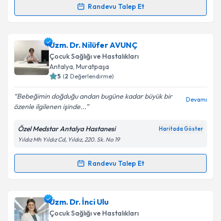
Kişisel verilerimin işlenmesine ilişkin
Aydınlatma
Randevu Talep Et
Randevu Takvimi Talebi
Metni
'ni okudum ve kişisel verilerimin belirtilen
kapsamda işlenmesini kabul ediyorum.
Uzm. Dr. Seda Özer
için randevu takvimi talebi
Uzm. Dr. Nilüfer AVUNÇ
oluşturun. Size bu uzmandan randevu almanız için bir
Takvim Talebini Gönder
Çocuk Sağlığı ve Hastalıkları
takvim hazırlandığında e-posta ile bilgilendireceğiz.
Antalya
, Muratpaşa
5
(
2
Değerlendirme)
E-posta Adresiniz
Bebeğimin doğduğu andan bugüne kadar büyük bir
Devamı
özenle ilgilenen işinde...
Özel Medstar Antalya Hastanesi
Haritada Göster
Kişisel verilerimin işlenmesine ilişkin
Aydınlatma
Yıldız Mh Yıldız Cd, Yıldız, 220. Sk. No 19
Metni
'ni okudum ve kişisel verilerimin belirtilen
kapsamda işlenmesini kabul ediyorum.
Randevu Talep Et
Randevu Takvimi Talebi
Takvim Talebini Gönder
Uzm. Dr. Nilüfer AVUNÇ
için randevu takvimi talebi
Uzm. Dr. İnci Ulu
oluşturun. Size bu uzmandan randevu almanız için bir
Çocuk Sağlığı ve Hastalıkları
takvim hazırlandığında e-posta ile bilgilendireceğiz.