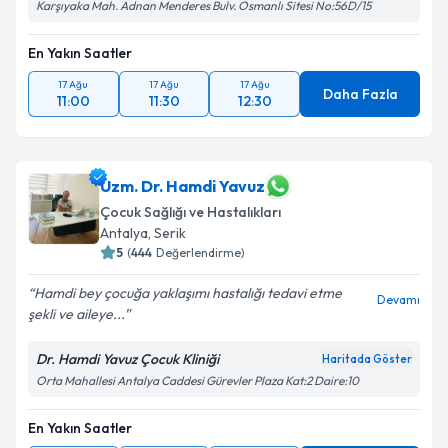
Karşıyaka Mah. Adnan Menderes Bulv. Osmanlı Sitesi No:56D/15
En Yakın Saatler
17 Ağu
17 Ağu
17 Ağu
Daha Fazla
11:00
11:30
12:30
Uzm. Dr. Hamdi Yavuz
Çocuk Sağlığı ve Hastalıkları
Antalya
, Serik
5
(
444
Değerlendirme)
Hamdi bey çocuğa yaklaşımı hastalığı tedavi etme
Devamı
şekli ve aileye...
Dr. Hamdi Yavuz Çocuk Kliniği
Haritada Göster
Orta Mahallesi Antalya Caddesi Gürevler Plaza Kat:2 Daire:10
En Yakın Saatler