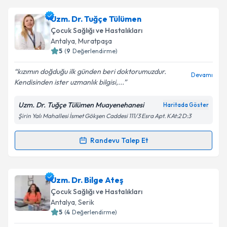
Uzm. Dr. Tuğçe Tülümen
Çocuk Sağlığı ve Hastalıkları
Antalya
, Muratpaşa
5
(
9
Değerlendirme)
kızımın doğduğu ilk günden beri doktorumuzdur.
Devamı
Kendisinden ister uzmanlık bilgisi,...
Uzm. Dr. Tuğçe Tülümen Muayenehanesi
Haritada Göster
Şirin Yalı Mahallesi İsmet Gökşen Caddesi 111/3 Esra Apt. KAt:2 D:3
Randevu Talep Et
Randevu Takvimi Talebi
Uzm. Dr. Tuğçe Tülümen
için randevu takvimi talebi
Uzm. Dr. Bilge Ateş
oluşturun. Size bu uzmandan randevu almanız için bir
Çocuk Sağlığı ve Hastalıkları
takvim hazırlandığında e-posta ile bilgilendireceğiz.
Antalya
, Serik
5
(
4
Değerlendirme)
E-posta Adresiniz