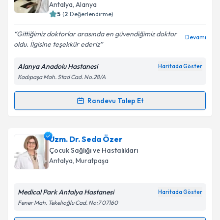
takvim hazırlandığında e-posta ile bilgilendireceğiz.
Antalya
, Alanya
5
(
2
Değerlendirme)
E-posta Adresiniz
Gittiğimiz doktorlar arasında en güvendiğimiz doktor
Devamı
oldu. İlgisine teşekkür ederiz
Alanya Anadolu Hastanesi
Haritada Göster
Kişisel verilerimin işlenmesine ilişkin
Aydınlatma
Kadıpaşa Mah. Stad Cad. No.28/A
Metni
'ni okudum ve kişisel verilerimin belirtilen
kapsamda işlenmesini kabul ediyorum.
Randevu Talep Et
Randevu Takvimi Talebi
Takvim Talebini Gönder
Doç. Dr. Vural Kesik
için randevu takvimi talebi
Uzm. Dr. Seda Özer
oluşturun. Size bu uzmandan randevu almanız için bir
Çocuk Sağlığı ve Hastalıkları
takvim hazırlandığında e-posta ile bilgilendireceğiz.
Antalya
, Muratpaşa
E-posta Adresiniz
Medical Park Antalya Hastanesi
Haritada Göster
Fener Mah. Tekelioğlu Cad. No:7 07160