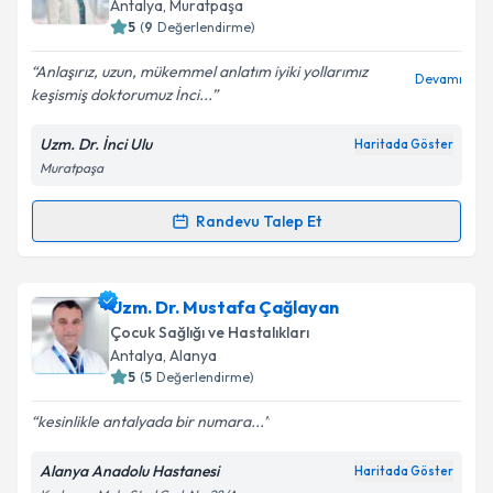
Antalya
, Muratpaşa
5
(
9
Değerlendirme)
E-posta Adresiniz
Anlaşırız, uzun, mükemmel anlatım iyiki yollarımız
Devamı
keşismiş doktorumuz İnci...
Uzm. Dr. İnci Ulu
Haritada Göster
Kişisel verilerimin işlenmesine ilişkin
Aydınlatma
Muratpaşa
Metni
'ni okudum ve kişisel verilerimin belirtilen
kapsamda işlenmesini kabul ediyorum.
Randevu Talep Et
Randevu Takvimi Talebi
Takvim Talebini Gönder
Uzm. Dr. İnci Ulu
için randevu takvimi talebi
Uzm. Dr. Mustafa Çağlayan
oluşturun. Size bu uzmandan randevu almanız için bir
Çocuk Sağlığı ve Hastalıkları
takvim hazırlandığında e-posta ile bilgilendireceğiz.
Antalya
, Alanya
5
(
5
Değerlendirme)
E-posta Adresiniz
kesinlikle antalyada bir numara...
Alanya Anadolu Hastanesi
Haritada Göster