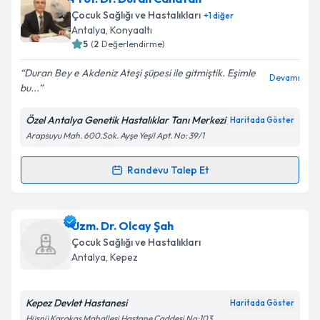
oluşturun. Size bu uzmandan randevu almanız için bir
Çocuk Sağlığı ve Hastalıkları
+
1
diğer
takvim hazırlandığında e-posta ile bilgilendireceğiz.
Antalya
, Konyaaltı
5
(
2
Değerlendirme)
E-posta Adresiniz
Duran Bey e Akdeniz Ateşi şüpesi ile gitmiştik. Eşimle
Devamı
bu...
Özel Antalya Genetik Hastalıklar Tanı Merkezi
Haritada Göster
Kişisel verilerimin işlenmesine ilişkin
Aydınlatma
Arapsuyu Mah. 600.Sok. Ayşe Yeşil Apt. No: 39/1
Metni
'ni okudum ve kişisel verilerimin belirtilen
kapsamda işlenmesini kabul ediyorum.
Randevu Talep Et
Randevu Takvimi Talebi
Takvim Talebini Gönder
Prof. Dr. Duran Canatan
için randevu takvimi talebi
Uzm. Dr. Olcay Şah
oluşturun. Size bu uzmandan randevu almanız için bir
Çocuk Sağlığı ve Hastalıkları
takvim hazırlandığında e-posta ile bilgilendireceğiz.
Antalya
, Kepez
E-posta Adresiniz
Kepez Devlet Hastanesi
Haritada Göster
Hüsnü Karakaş Mahallesi Hastane Caddesi No:103