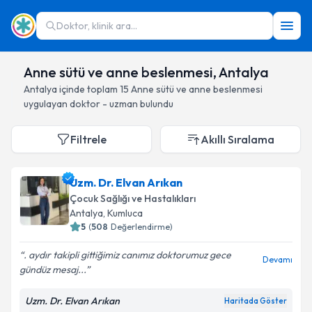
Doktor, klinik ara...
Anne sütü ve anne beslenmesi, Antalya
Antalya
içinde toplam
15
Anne sütü ve anne beslenmesi
uygulayan doktor - uzman bulundu
Filtrele
Akıllı Sıralama
Uzm. Dr. Elvan Arıkan
Çocuk Sağlığı ve Hastalıkları
Antalya
, Kumluca
5
(
508
Değerlendirme)
. aydır takipli gittiğimiz canımız doktorumuz️ gece
Devamı
gündüz mesaj...
Uzm. Dr. Elvan Arıkan
Haritada Göster