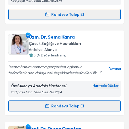
Kadıpaşa Mah. Stad Cad. No.28/A
Kişisel verilerimin işlenmesine ilişkin
Aydınlatma
Metni
'ni okudum ve kişisel verilerimin belirtilen
kapsamda işlenmesini kabul ediyorum.
Randevu Talep Et
Randevu Takvimi Talebi
Takvim Talebini Gönder
Uzm. Dr. Mustafa Çağlayan
için randevu takvimi
Uzm. Dr. Sema Kanra
talebi oluşturun. Size bu uzmandan randevu almanız
Çocuk Sağlığı ve Hastalıkları
için bir takvim hazırlandığında e-posta ile
Antalya
, Alanya
bilgilendireceğiz.
5
(
4
Değerlendirme)
E-posta Adresiniz
sema hanım numara gerçekten.oglumun
Devamı
tedavilerinden dolayı cok teşekkurler.tedavileri ilk...
Özel Alanya Anadolu Hastanesi
Haritada Göster
Kadıpaşa Mah. Stad Cad. No.28/A
Kişisel verilerimin işlenmesine ilişkin
Aydınlatma
Metni
'ni okudum ve kişisel verilerimin belirtilen
kapsamda işlenmesini kabul ediyorum.
Randevu Talep Et
Randevu Takvimi Talebi
Takvim Talebini Gönder
Uzm. Dr. Sema Kanra
için randevu takvimi talebi
Prof. Dr. Duran Canatan