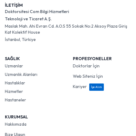
İLETİŞİM
Doktorsitesi Com Bilgi Hizmetleri
Teknoloji ve Ticaret A.Ş.
Maslak Mah. Ahi Evran Cd. A.O.S 55 Sokak No:2 Aksoy Plaza Giriş
Kat Kolektif House
İstanbul, Türkiye
SAĞLIK
PROFESYONELLER
Uzmanlar
Doktorlar İçin
Uzmanlık Alanları
Web Siteniz İçin
Hastalıklar
Kariyer
İşe Alım
Hizmetler
Hastaneler
KURUMSAL
Hakkımızda
Bize Ulaşın