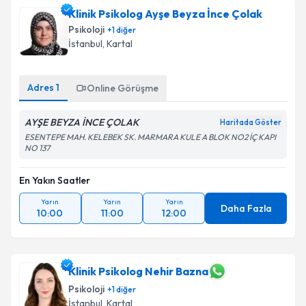
talebi oluşturun. Size bu uzmandan randevu almanız
Klinik Psikolog Ayşe Beyza İnce Çolak
için bir takvim hazırlandığında e-posta ile
bilgilendireceğiz.
Psikoloji
+
1
diğer
İstanbul
, Kartal
E-posta Adresiniz
Adres
1
Online Görüşme
AYŞE BEYZA İNCE ÇOLAK
Kişisel verilerimin işlenmesine ilişkin
Aydınlatma
Haritada Göster
Metni
'ni okudum ve kişisel verilerimin belirtilen
ESENTEPE MAH. KELEBEK SK. MARMARA KULE A BLOK NO2 İÇ KAPI
NO 137
kapsamda işlenmesini kabul ediyorum.
En Yakın Saatler
Takvim Talebini Gönder
Yarın
Yarın
Yarın
Daha Fazla
10:00
11:00
12:00
Klinik Psikolog Nehir Bazna
Psikoloji
+
1
diğer
İstanbul
, Kartal