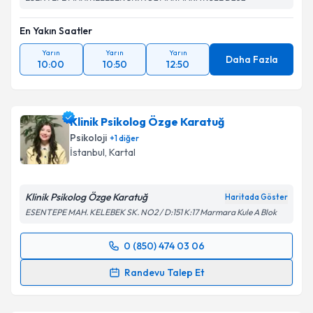
Takvim Talebini Gönder
En Yakın Saatler
Yarın
Yarın
Yarın
Daha Fazla
10:00
10:50
12:50
Klinik Psikolog Özge Karatuğ
Psikoloji
+
1
diğer
İstanbul
, Kartal
Klinik Psikolog Özge Karatuğ
Haritada Göster
ESENTEPE MAH. KELEBEK SK. NO2 / D:151 K:17 Marmara Kule A Blok
0 (850) 474 03 06
Randevu Takvimi Talebi
Randevu Talep Et
Klinik Psikolog Özge Karatuğ
için randevu takvimi