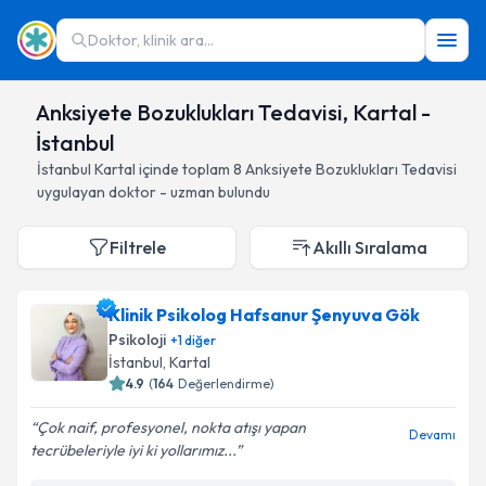
Doktor, klinik ara...
Anksiyete Bozuklukları Tedavisi, Kartal -
İstanbul
İstanbul
Kartal
içinde toplam
8
Anksiyete Bozuklukları Tedavisi
uygulayan doktor - uzman bulundu
Filtrele
Akıllı Sıralama
Klinik Psikolog Hafsanur Şenyuva Gök
Psikoloji
+
1
diğer
İstanbul
, Kartal
4.9
(
164
Değerlendirme)
Çok naif, profesyonel, nokta atışı yapan
Devamı
tecrübeleriyle iyi ki yollarımız...