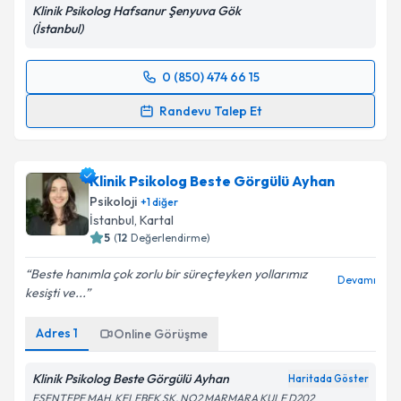
Klinik Psikolog Hafsanur Şenyuva Gök
(İstanbul)
0 (850) 474 66 15
Randevu Takvimi Talebi
Randevu Talep Et
Klinik Psikolog Hafsanur Şenyuva Gök
için
randevu takvimi talebi oluşturun. Size bu uzmandan
Klinik Psikolog Beste Görgülü Ayhan
randevu almanız için bir takvim hazırlandığında e-
posta ile bilgilendireceğiz.
Psikoloji
+
1
diğer
İstanbul
, Kartal
E-posta Adresiniz
5
(
12
Değerlendirme)
Beste hanımla çok zorlu bir süreçteyken yollarımız
Devamı
kesişti ve...
Kişisel verilerimin işlenmesine ilişkin
Aydınlatma
Adres
1
Online Görüşme
Metni
'ni okudum ve kişisel verilerimin belirtilen
kapsamda işlenmesini kabul ediyorum.
Klinik Psikolog Beste Görgülü Ayhan
Haritada Göster
ESENTEPE MAH. KELEBEK SK. NO2 MARMARA KULE D202