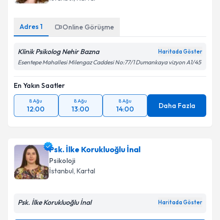
Adres
1
Online Görüşme
Klinik Psikolog Nehir Bazna
Haritada Göster
Esentepe Mahallesi Milengaz Caddesi No:77/1 Dumankaya vizyon A1/45
En Yakın Saatler
8 Ağu
8 Ağu
8 Ağu
Daha Fazla
12:00
13:00
14:00
Psk. İlke Korukluoğlu İnal
Psikoloji
İstanbul
, Kartal
Psk. İlke Korukluoğlu İnal
Haritada Göster